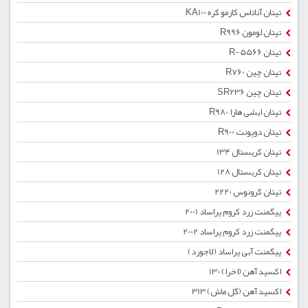
تیتان آناتاس کازمو کره KA100
تیتان لومون R996
تیتان R-5566
تیتان چین R760
تیتان چین SR236
تیتان ایشی هارا R980
تیتان دوپونت R900
تیتان کریستال 134
تیتان کریستال 128
تیتان کرونوس 2220
پیگمنت زرد كروم پراساد 2001
پیگمنت زرد كروم پراساد 2002
پیگمنت آبی پراساد (لاجورد)
اکسید آهن (اخرا) 130
اکسید آهن (گل ماش) 313