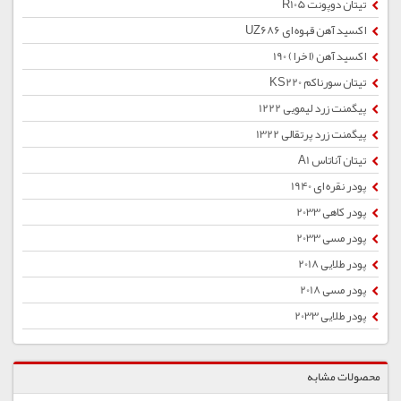
تیتان دوپونت R105
اکسید آهن قهوه ای UZ686
اکسید آهن (اخرا) 190
تیتان سورناکم KS220
پیگمنت زرد لیمویی 1222
پیگمنت زرد پرتقالی 1322
تیتان آناتاس A1
پودر نقره ای 1940
پودر کاهی 2033
پودر مسی 2033
پودر طلایی 2018
پودر مسی 2018
پودر طلایی 2033
محصولات مشابه