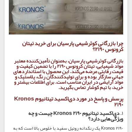
چرا بازرگانی کوثرشیمی پارسیان برای خرید تیتان
کرونوس 2190؟
بازرگانی کوثرشیمی پارسیان، به‌عنوان تأمین‌کننده معتبر
مواد شیمیایی،
تیتان کرونوس 2190
را با تضمین کیفیت و
قیمت
رقابتی عرضه می‌کند. این محصول با استانداردهای
جهانی سازگار بوده و برای تولیدکنندگان رنگ، پلاستیک و
مواد آرایشی در ایران مناسب است. برای اطلاعات بیشتر و
خرید، با تیم کوشار تماس بگیرید.
پرسش و پاسخ در مورد دی‌اکسید تیتانیوم Kronos
2190
1.
دی‌اکسید تیتانیوم Kronos 2190 چیست و چه
ویژگی‌هایی دارد؟
Kronos 2190 یک رنگدانه روتیل سفید با خلوص بالا است که به