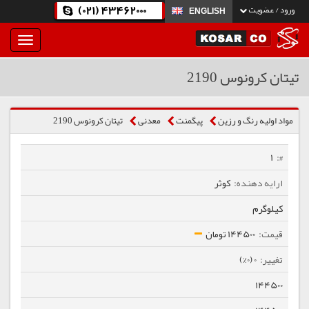
(021) 43462000
ورود / عضویت
ENGLISH
بار
و
بسته
تیتان کرونوس 2190
نمودن
فهرست
مواد اولیه رنگ و رزین
پیگمنت
معدنی
تیتان کرونوس 2190
1
کوثر
کیلوگرم
144500 تومان
0 (0%)
144500