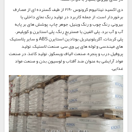
دی اکسید تیتانیوم کرونوس 2190 از طیف گسترده ای از مصارف
برخوردار است، از جمله کاربرد در تولید رنگ نمای داخلی یا
بیرونی، رنگ چوب و رنگ وینیل، جوهر چاپ، پوشش های بر پایه
آب و آب برد، پلی الفین یا مستربچ رنگ، پلی استایرن و کوپلیمر،
پلی کربنات، آکریلونیتریل بوتادین استایرن ABS و سایر پلاستیک
های مهندسی و لوله های پی وی سی، صنعت لاستیک، تولید
پروفیل درب و پنجره، صنعت الیاف ویسکوز، تولید کاغذ، در صنعت
مواد آرایشی به عنوان ضد آفتاب و لوسیون بدن و صنعت مواد
غذایی.