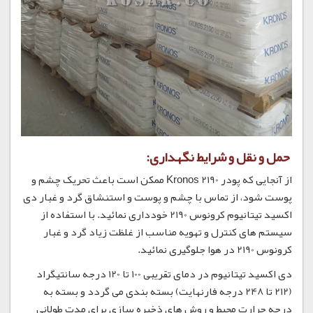
حمل و نقل و شرایط نگهداری:
از آنجایی که پودر Kronos 2190 ممکن است باعث تحریک چشم و
پوست شود، از تماس با چشم و پوست و استنشاق گرد و غبار دی
اکسید تیتانیوم کرونوس 2190 خودداری نمائید. با استفاده از
سیستم های کنترل و تهویه مناسب از غلظت زیاد گرد و غبار
کرونوس 2190 در هوا جلوگیری نمائید.
دی اکسید تیتانیوم در دمای تقریبی 100 تا 120 درجه سانتیگراد
(212 تا 248 درجه فارنهایت) بسته بندی می گردد و بسته به
درجه حرارت محیط و روش های ذخیره سازی برای مدت طولانی