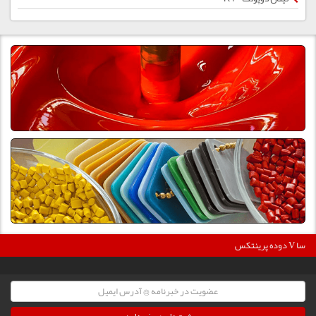
360000
دوده پرینتکس V دگوسا :