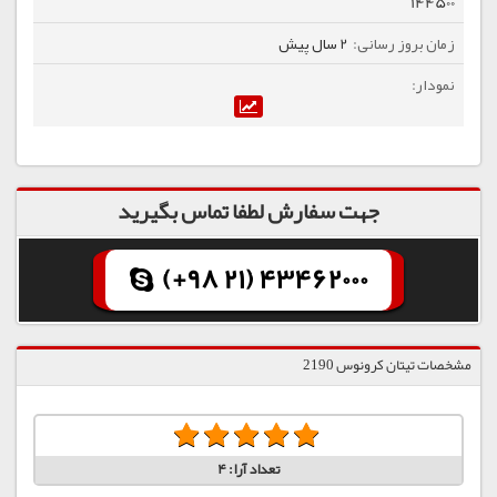
144500
2 سال پیش
جهت سفارش لطفا تماس بگیرید
(+98 21) 43462000
مشخصات تیتان کرونوس 2190
تعداد آرا:
4