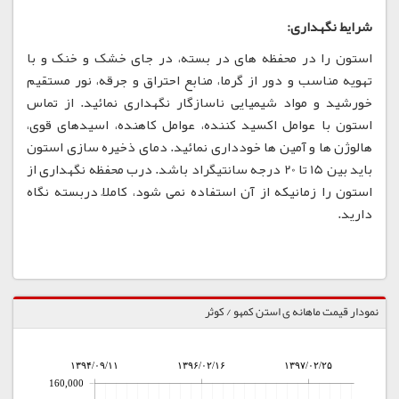
شرایط نگهداری:
استون را در محفظه های در بسته، در جای خشک و خنک و با
تهویه مناسب و دور از گرما، منابع احتراق و جرقه، نور مستقیم
خورشید و مواد شیمیایی ناسازگار نگهداری نمائید. از تماس
استون با عوامل اکسید کننده، عوامل کاهنده، اسیدهای قوی،
هالوژن ها و آمین ها خودداری نمائید. دمای ذخیره سازی استون
باید بین 15 تا 20 درجه سانتیگراد باشد. درب محفظه نگهداری از
استون را زمانیکه از آن استفاده نمی شود، کاملاً دربسته نگاه
دارید.
نمودار قیمت ماهانه ی استن کمهو / کوثر
۱۳۹۴/۰۹/۱۱
۱۳۹۶/۰۲/۱۶
۱۳۹۷/۰۲/۲۵
160,000