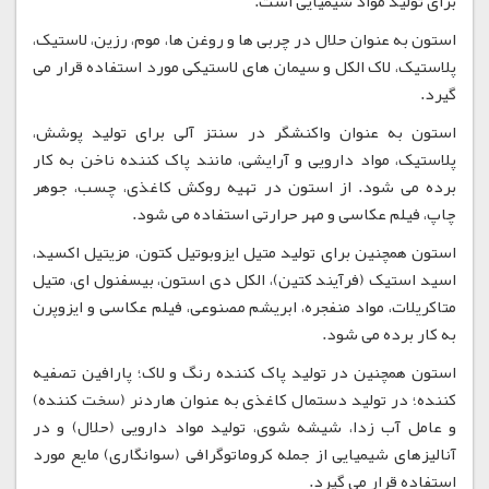
برای تولید مواد شیمیایی است.
استون به عنوان حلال در چربی ها و روغن ها، موم، رزین، لاستیک،
پلاستیک، لاک الکل و سیمان های لاستیکی مورد استفاده قرار می
گیرد.
استون به عنوان واکنشگر در سنتز آلی برای تولید پوشش،
پلاستیک، مواد دارویی و آرایشی، مانند پاک کننده ناخن به کار
برده می شود. از استون در تهیه روکش کاغذی، چسب، جوهر
چاپ، فیلم عکاسی و مهر حرارتی استفاده می شود.
استون همچنین برای تولید متیل ایزوبوتیل کتون، مزیتیل اکسید،
اسید استیک (فرآیند کتین)، الکل دی استون، بیسفنول ای، متیل
متاکریلات، مواد منفجره، ابریشم مصنوعی، فیلم عکاسی و ایزوپرن
به کار برده می شود.
استون همچنین در تولید پاک کننده رنگ و لاک؛ پارافین تصفیه
کننده؛ در تولید دستمال کاغذی به عنوان هاردنر (سخت کننده)
و عامل آب زدا، شیشه شوی، تولید مواد دارویی (حلال) و در
آنالیزهای شیمیایی از جمله کروماتوگرافی (سوانگاری) مایع مورد
استفاده قرار می گیرد.