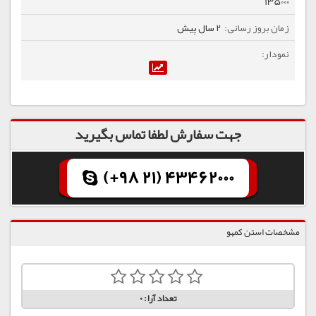
135000
2 سال پیش
جهت سفارش لطفا تماس بگیرید
(+98 21) 43462000
مشخصات استن کمهو
تعداد آرا:
0