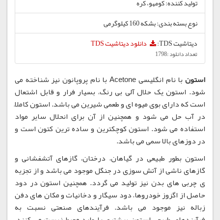
تولید کننده: کومهو، کره
نوع بسته بندی: بشکه 160 کیلوگرمی
دیتاشیت TDS:
دانلود دیتاشیت TDS
تعداد دانلود :1798
استون
با نام انگلیسی Acetone با نام پروپانون نیز شناخته می
شود. استون یک حلال آلی بی رنگ، بسیار فرار و قابل اشتعال
است که دارای بوی میوه ای و طعمی شیرین می باشد. استون کاملاً
در آب حل می شود و همچنین از آن برای انحلال سایر مواد
استفاده می شود. استون کوچکترین و ساده ترین کتون است و
در دوزهای بالا سمی می باشد.
استون بطور طبیعی در گیاهان، درختان، گازهای آتشفشانی و
گازهای ناشی از آتش سوزی در جنگل موجود می باشد و از تجزیه
ی چربی های بدن نیز تولید می گردد. همچنین استون در دود
حاصل از اگزوز خودروها، دود سیگار و دخانیات و مکان های دفن
زباله نیز موجود می باشد. فرآیندهای صنعتی نسبت به
فرآیندهای طبیعی استون بیشتری را وارد محیط زیست می کنند.