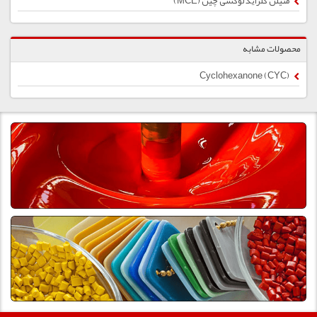
متیلن کلراید لوکسی چین (MCE)
محصولات مشابه
Cyclohexanone (CYC)