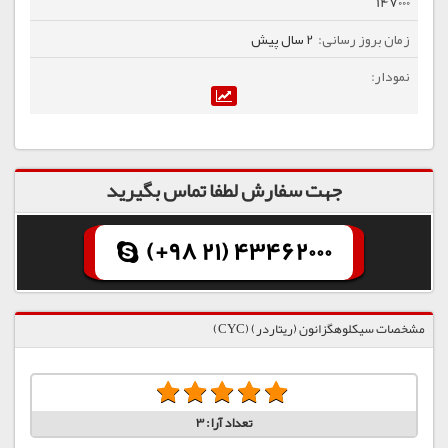
147000
2 سال پیش
جهت سفارش لطفا تماس بگیرید
(+98 21) 43462000
مشخصات سیکلوهگزانون (ریتاردر) (CYC)
تعداد آرا:
3