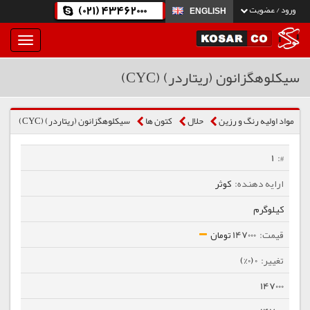
(021) 43462000
ورود / عضویت
ENGLISH
بار
و
بسته
سیکلوهگزانون (ریتاردر) (CYC)
نمودن
فهرست
مواد اولیه رنگ و رزین
حلال
كتون ها
سیکلوهگزانون (ریتاردر) (CYC)
1
کوثر
کیلوگرم
147000 تومان
0 (0%)
147000