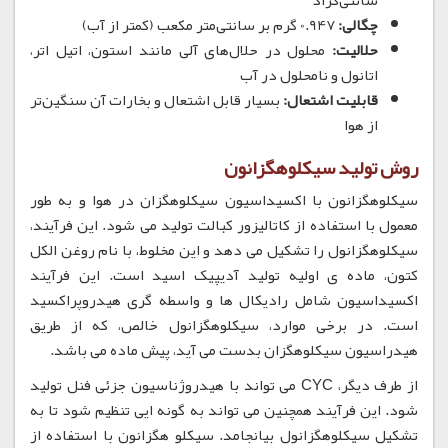
سانتی‌گراد
چگالی:
0.947 گرم بر سانتی‌متر مکعب (کمتر از آب)
حلالیت:
محلول در حلال‌های آلی مانند استون، اتیل اتر،
اتانول و نامحلول در آب
قابلیت اشتعال:
بسیار قابل اشتعال و بخارات آن سنگین‌تر
از هوا
روش تولید سیکلوهگزانون
سیکلوهگزانون با اکسیداسیون سیکلوهگزان در هوا و به طور
معمول با استفاده از کاتالیزور کبالت تولید می شود. این فرآیند،
سیکلوهگزانول را تشکیل می دهد و این مخلوط، با نام روغن الکل
کتون، ماده ی اولیه تولید آدیپیک اسید است. این فرآیند
اکسیداسیون شامل رادیکال ها و واسطه گری هیدروپراکسید
است. در برخی موارد، سیکلوهگزانول خالص، که از طریق
هیدراسیون سیکلوهگزان بدست می آید، پیش ماده می باشد.
از طرف دیگر، CYC می تواند با هیدروژناسیون جزئی فنل تولید
شود. این فرآیند همچنین می تواند به گونه ایی تنظیم شود تا به
تشکیل سیکلوهگزانول بیانجامد. سيكلو هگزانون با استفاده از