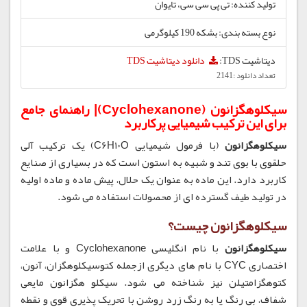
تولید کننده: تی پی سی سی، تایوان
نوع بسته بندی: بشکه 190 کیلوگرمی
دیتاشیت TDS:
دانلود دیتاشیت TDS
تعداد دانلود :2141
سیکلوهگزانون (Cyclohexanone)| راهنمای جامع
برای این ترکیب شیمیایی پرکاربرد
سیکلوهگزانون
(با فرمول شیمیایی C6H10O) یک ترکیب آلی
حلقوی با بوی تند و شبیه به استون است که در بسیاری از صنایع
کاربرد دارد. این ماده به عنوان یک حلال، پیش ماده و ماده اولیه
در تولید طیف گسترده ای از محصولات استفاده می شود.
سیکلوهگزانون چیست؟
سیکلوهگزانون
با نام انگلیسی Cyclohexanone و با علامت
اختصاری CYC با نام های دیگری ازجمله کتوسیکلوهگزان، آنون،
کتوهگزامتیلن نیز شناخته می شود. سیکلو هگزانون مایعی
شفاف، بی رنگ یا به رنگ زرد روشن با تحریک پذیری قوی و نقطه