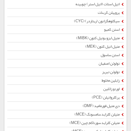
اتیل استات (اتیل استر) چوبینه
پروپیلن کربنات
سیکلوهگزانون (ریتاردر) (CYC)
استن کمهو
متیل ایزو بوتیل کتون (MIBK)
متیل اتیل کتون (MEK)
استن ساسول
تولوئن اصفهان
تولوئن تبریز
زایلین مخلوط
اورتو زائلین
پرکلرواتیلن (PCE)
دی متیل فورمامید (DMF)
متیلن کلراید سامسونگ (MCE)
متیلن کلراید سورناکم چین (MCE)