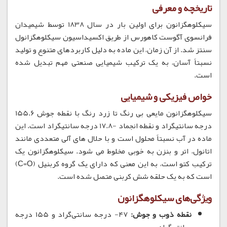
تاریخچه و معرفی
سیکلوهگزانون برای اولین بار در سال 1838 توسط شیمیدان
فرانسوی آگوست کاهورس از طریق اکسیداسیون سیکلوهگزانول
سنتز شد. از آن زمان، این ماده به دلیل کاربردهای متنوع و تولید
نسبتاً آسان، به یک ترکیب شیمیایی صنعتی مهم تبدیل شده
است.
خواص فیزیکی و شیمیایی
سیکلوهگزانون مایعی بی رنگ تا زرد رنگ با نقطه جوش 155.6
درجه سانتیگراد و نقطه انجماد -17.8 درجه سانتیگراد است. این
ماده در آب نسبتاً محلول است و با حلال های آلی متعددی مانند
اتانول، اتر و بنزن به خوبی مخلوط می شود. سیکلوهگزانون یک
ترکیب کتو است، به این معنی که دارای یک گروه کربنیل (C=O)
است که به یک حلقه شش کربنی متصل شده است.
ویژگی‌های سیکلوهگزانون
نقطه ذوب و جوش:
47- درجه سانتی‌گراد و 155 درجه