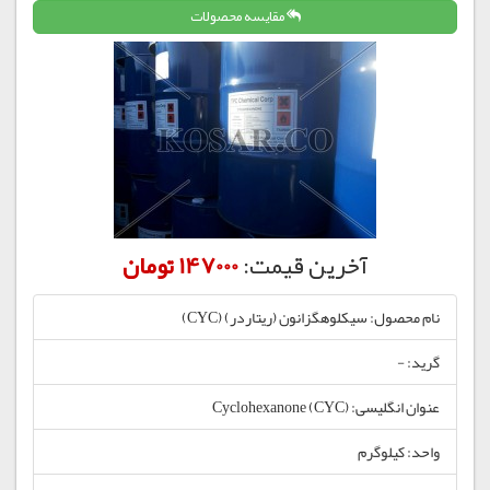
مقایسه محصولات
آخرین قیمت:
147000 تومان
نام محصول: سیکلوهگزانون (ریتاردر) (CYC)
گرید: -
عنوان انگلیسی: Cyclohexanone (CYC)
واحد: کیلوگرم