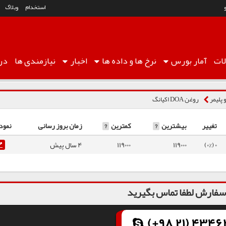
استخدام
وبلاگ
ات
آمار
بورس
نرخ ها
و داده ها
اخبار
نیازمندی ها
درب
 پلیمر
روغن DOA اکیانگ
تغییر
بیشترین
?
کمترین
?
زمان بروز رسانی
نمود
0 (0%)
119000
119000
4 سال پیش
فارش لطفا تماس بگیرید
(+98 21) 43462