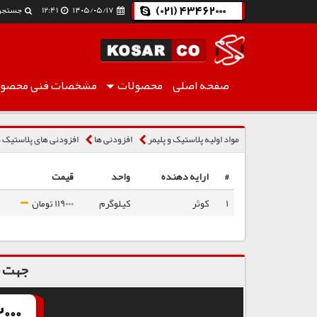
(021) 43462000
۱۴۰۵/۰۵/۱۷
12:41
جستجو
صفحه اصلی
محصولات
مشخصات فنی
محصول
روغن DOA اکیانگ
مواد اولیه پلاستیک و پلیمر
افزودنی ها
افزودنی های پلاستیک و
#
ارایه دهنده
واحد
قیمت
1
کوثر
کیلوگرم
119000 تومان
جهت س
000