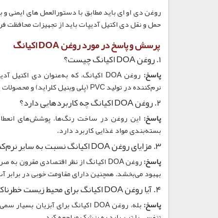
روغن دی او ای باید مطابق با دستورالعمل های ایمنی و
حمل و نقل دی اکتیل آدیپات باید از تجهیزات محافظت ف
پرسش و پاسخ در مورد روغن DOA اکیانگ
۱. روغن DOA اکیانگ چیست؟
پاسخ:
روغن DOA اکیانگ، که به‌عنوان دی اکت
نرم‌کننده در تولید PVC (پلی وینیل کلراید) و محصولات پلاستیکی مورد استفاده قرار می‌گیرد.
۲. روغن DOA اکیانگ چه کاربردهایی دارد؟
پاسخ:
بسته‌بندی مواد غذایی کاربرد دارد.
۳. مزایای روغن DOA اکیانگ نسبت به سایر نرم‌کننده‌ها چیست؟
پاسخ:
روغن DOA اکیانگ از نظر اقتصادی مقرون 
بهبود می‌بخشد. همچنین دارای مقاومت خوبی در برابر آب 
۴. آیا روغن DOA اکیانگ برای محیط زیست خطرناک است؟
پاسخ:
بله، روغن DOA اکیانگ برای آبزیان
تنفسی یا تب، باید به پزشک مراجعه کرد.