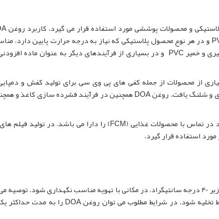
خصوص در تولید پوشش های انعطاف پذیر و رنگهای PVC و در هر نوع محصول پلاستیکی که نیاز به درجه حرارت پایین دارد،
باشد. دی او ای به عنوان نرم کننده در مخلوط های خمیری و خمیر PVC و در بسیاری از فرآیندهای دیگر به عنوان ماده 
سیاری از محصولات از جمله کفی های پی وی سی برای تولید کفش و دمپایی
مصنوعی، غشاهای ضد آب، رنگ، لاک الکل، کفپوش، پادری و شلنگ یافت. روغن DOA همچنین در فرآیند فشرده سازی کا
از آنجا که دی اکتیل آدیپات الزامات مورد نیاز برای مواد در تماس با محصولات غذایی (FCM) را دارا می باشد، در ت
دی اکتیل آدیپات باید در محفظه های دربسته در دمای زیر 40 درجه سانتیگراد، در مکانی با تهویه مناسب نگهداری شود. توص
به منظور جلوگیری از خراب شدن دی او ای رطوبت محیط تخلیه شود. در شرایط مطلوب می توان روغن OA