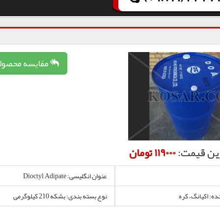
مقایسه محصول
ین قیمت:
119000 تومان
عنوان انگلیسی: Dioctyl Adipate
ده: اکیانگ، کره
نوع بسته بندی: بشکه 210 کیلوگرمی