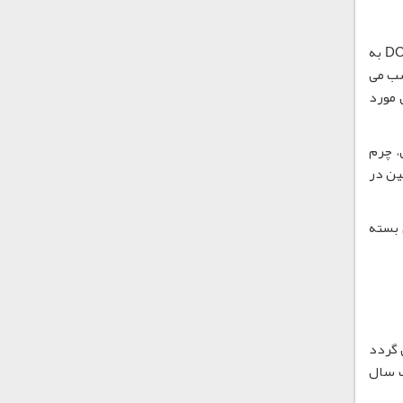
دی اکتیل آدیپات در ساخت طیف گسترده ای از مواد پلاستیکی و محصولات پوششی مورد استفاده قرار می گیرد. کاربرد روغن DOA به
 مناسب می
افزودنی مورد
، چرم
غذ و همچنین در
ولید فیلم های بسته
یه می گردد
D را به مدت حداکثر یک سال