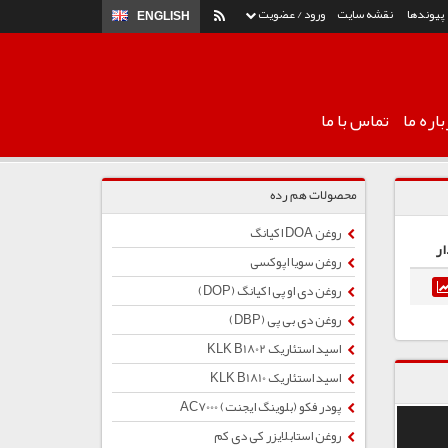
پیوندها
نقشه سایت
ورود / عضویت
ENGLISH
اره ما
تماس با ما
محصولات هم رده
روغن DOA اکیانگ
ار
روغن سویا اپوکسی
روغن دی او پی اکیانگ (DOP)
روغن دی بی پی (DBP)
اسید استئاریک KLK B1802
اسید استئاریک KLK B1810
پودر فکو (بلوینگ ایجنت) AC7000
روغن استابلایزر کی دی کم