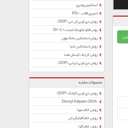
استابلیزرپودری
اسپری قالب RS100
روغن دی او پی ال جی (DOP)
پودر فکو (بلوینگ ایجنت) D300L
ات
روغن استابلایزر سانگ وون
روغن استابلایزر نانیا
روغن کرچک کیسان هند
روغن دی او پی ایرانی (ِDOP)
محصولات مشابه
روغن دی او پی اکیانگ (DOP)
Dioctyl Adipate (DOA)
روغن خام سویا
روغن خام آفتابگردان
روغن خام کلزا