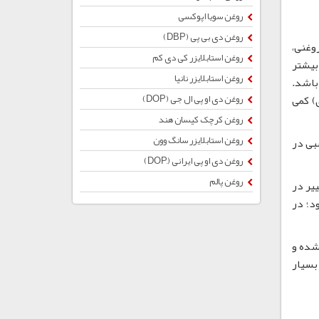
روغن سویا اپوکسی
روغن دی بی پی (DBP)
تصاری DOA شناخته می شود. روغن DOA مایعی روغنی،
روغن استابلایزر کی دی کم
یپات با بیشتر
روغن استابلایزر نانیا
 پذیر نمی باشد.
 روی) کمی
روغن دی او پی ال جی (DOP)
روغن کرچک کیسان هند
روغن استابلایزر سانگ وون
سبی در
روغن دی او پی ایرانی (ِDOP)
روغن پالم
یر در
د؛ در
شده و
 مراجعه نمائید. روغن DOA برای آبزیان بسیار