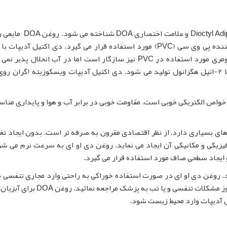
یا روغن دی او ای با نام انگلیسی Dioctyl Adipate و علامت اخ
شفاف، بی بو و بی رنگ است که بیشتر به عنوان نرم کننده پی وی سی (PVC) مورد استفاده قرار می گیرد. دی اکتیل آد
حلالهای آلی سازگار بوده و با سایر نرم کننده های مونومری مورد استفاده در PVC نیز سازگار است اما در آب انحلال
روغن DOA استری است که از واکنش آدیپیک اسید با 2-اتیل هگزانول تولید می شود. دی اکتیل آدیپات ویسکوزیته (گران
 دارای خواص الکتریکی خوبی است، مقاومت خوبی در برابر آب و هوا و پایداری منا
ای بسیاری دارد، از نظر اقتصادی مقرون به صرفه تر است، بدون ایجاد تغی
یزیکی و مکانیکی آن ایجاد می نماید. روغن دی او ای به سرعت نرم می شو
و ایجاد سطحی صاف مورد استفاده قرار می گیرد.
 روغن دی او ای در صورت استفاده خوراکی به راحتی وارد مجاری تنفسی 
می تواند منجر به عفونت های تنفسی شود. در صورت بروز مشکلات تنفسی و یا تب به پزشک
 آدیپات وارد محیط زیست شود.