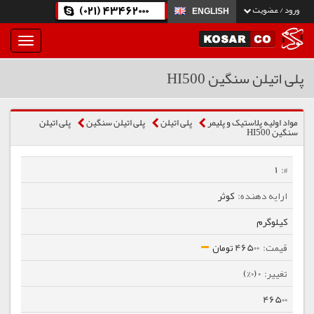
(021) 43462000
ورود / عضویت
ENGLISH
بار
و
بسته
پلی اتیلن سنگین HI500
نمودن
فهرست
مواد اولیه پلاستیک و پلیمر
پلی اتیلن
پلی اتیلن سنگین
پلی اتیلن
سنگین HI500
1
کوثر
کیلوگرم
46500 تومان
0 (0%)
46500