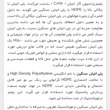
پلیمریزاسیون گاز اتیلن ( C2H4 ) بدست می‌آیند. پلی اتیلن با
چگالی بالا را HDPE یا پلی اتیلن سنگین می گویند. به دلیل
فشردگی زنجیره مولکولی در پلی اتیلن سنگین، چگالی آن بالا است
و به همین دلیل انعطاف پذیری آن ها کم می باشد بنابرین
مقاومت ضربه ای در پلی اتیلن های سنگین نسبت به پلی اتیلن
سبک کمتر می باشد ولی مقاومت آن ها در برابر مواد شیمیایی و
همچنین تنش های شکننده ی محیطی خوب می باشد. HI500 یک
پلی اتیلن سنگین طبیعی است که در قالب های تزریقی مورد
استفاده قرار میگیرد که دارای سفتی و خواص فیزیک خوبی است.
از این ماده جهت تولید جعبه های حمل کالا و قطعات مهندسی و
صنعتی مورد استفاده قرار میگیرد.
پلی اتیلن سنگین
با نام انگلیسی High Density Polyethylene و
با علامت اختصاری HDPE گرانولی بی رنگ، بی بو، غیر قابل
اشتعال و واکنش ناپذیر است. HDPE در مواد اولیه صنعت
پردازش پلاستیک مورد استفاده قرار می گیرد. این پلیمر
ترموپلاستیک از نفت ساخته می شود.
پلی اتیلن سنگین ترموپلاستیک مقرون به صرفه با ساختاری خطی