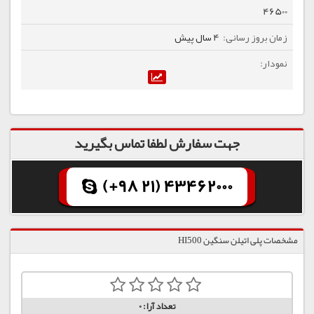
46500
4 سال پیش
جهت سفارش لطفا تماس بگیرید
(+98 21) 43462000
مشخصات پلی اتیلن سنگین HI500
تعداد آرا:
0