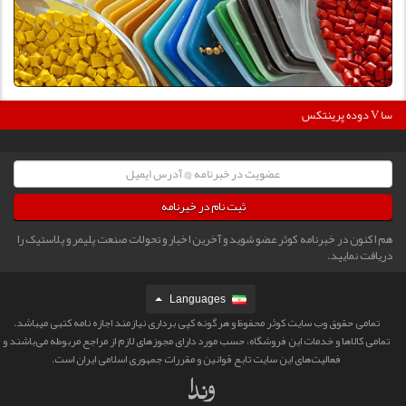
360
دوده پرینتکس V دگوسا :
ثبت نام در خبرنامه
هم اکنون در خبرنامه کوثر عضو شوید و آخرین اخبار و تحولات صنعت پلیمر و پلاستیک را
دریافت نمایید.
Languages
تمامی حقوق وب سایت کوثر محفوظ و هرگونه کپی برداری نیازمند اجازه نامه کتبی میباشد.
تمامی كالاها و خدمات این فروشگاه، حسب مورد دارای مجوزهای لازم از مراجع مربوطه می‌باشند و
فعالیت‌های این سایت تابع قوانین و مقررات جمهوری اسلامی ایران است.‎