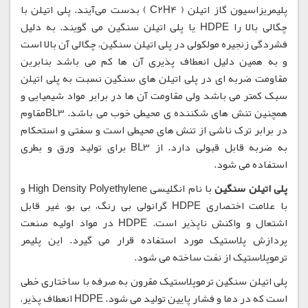
پلیمریزاسیون گاز اتیلن ( C2H4 ) بدست می‌آیند. پلی اتیلن با
چگالی بالا را HDPE یا پلی اتیلن سنگین می گویند. به دلیل
فشردگی زنجیره مولکولی در پلی اتیلن سنگین، چگالی آن بالا است
و به همین دلیل انعطاف پذیری آن ها کم می باشد بنابرین
مقاومت ضربه ای در پلی اتیلن های سنگین نسبت به پلی اتیلن
سبک کمتر می باشد ولی مقاومت آن ها در برابر مواد شیمیایی و
همچنین تنش های شکننده ی محیطی خوب می باشد. BL3مقاوم
در برابر ترک ناشی از تنش های محیطی است و سفتی و استحکام
به ضربه قابل قبولی دارد. از BL3 برای تولید ورق و بطری
استفاده می شود.
پلی اتیلن سنگین
با نام انگلیسی High Density Polyethylene و
با علامت اختصاری HDPE گرانولی بی رنگ، بی بو، غیر قابل
اشتعال و واکنش ناپذیر است. HDPE در مواد اولیه صنعت
پردازش پلاستیک مورد استفاده قرار می گیرد. این پلیمر
ترموپلاستیک از نفت ساخته می شود.
پلی اتیلن سنگین ترموپلاستیک مقرون به صرفه با ساختاری خطی
است که در دما و فشار پایین تولید می شود. HDPE انعطاف پذیر،