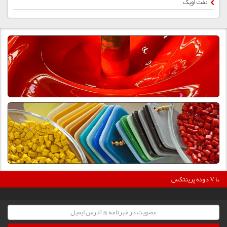
نفت اوپک
رینتکس V دگوسا :