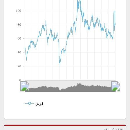
100
80
60
40
20
0
ارزش
نظرات کاربران