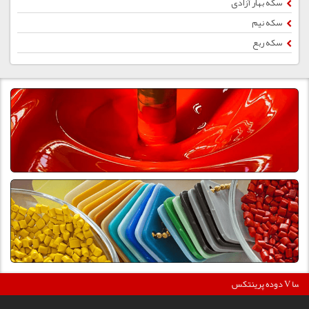
سکه بهار آزادی
سکه نیم
سکه ربع
دوده پرینتکس V دگوسا :