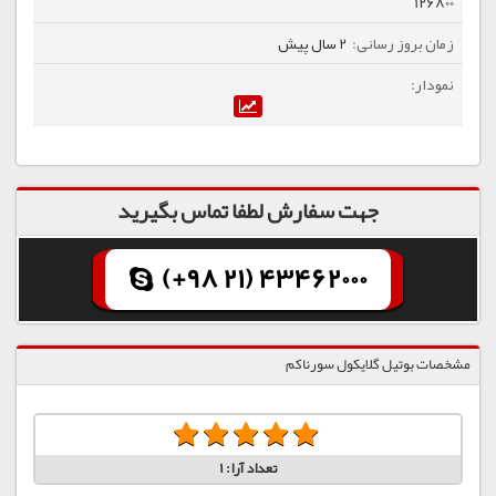
126800
2 سال پیش
جهت سفارش لطفا تماس بگیرید
(+98 21) 43462000
مشخصات بوتیل گلایکول سورناکم
تعداد آرا:
1