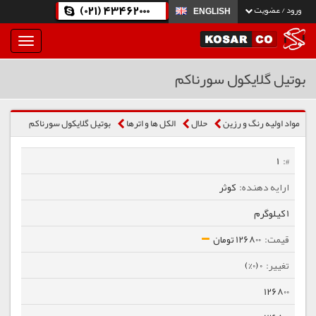
(021) 43462000
ورود / عضویت
ENGLISH
بار
و
بسته
بوتیل گلایکول سورناکم
نمودن
فهرست
مواد اولیه رنگ و رزین
حلال
الكل ها و اترها
بوتیل گلایکول سورناکم
1
کوثر
1 کیلوگرم
126800 تومان
0 (0%)
126800