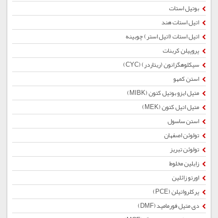
بوتیل استات
اتیل استات هند
اتیل استات (اتیل استر) چوبینه
پروپیلن کربنات
سیکلوهگزانون (ریتاردر) (CYC)
استن کمهو
متیل ایزو بوتیل کتون (MIBK)
متیل اتیل کتون (MEK)
استن ساسول
تولوئن اصفهان
تولوئن تبریز
زایلین مخلوط
اورتو زائلین
پرکلرواتیلن (PCE)
دی متیل فورمامید (DMF)