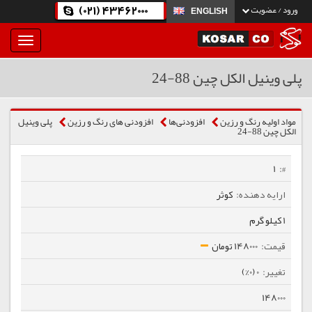
(021) 43462000
ورود / عضویت
ENGLISH
بار
و
بسته
پلی وینیل الکل چین 88-24
نمودن
فهرست
مواد اولیه رنگ و رزین
افزودنی‌ها
افزودنی های رنگ و رزین
پلی وینیل
الکل چین 88-24
1
کوثر
1 کیلو گرم
148000 تومان
0 (0%)
148000