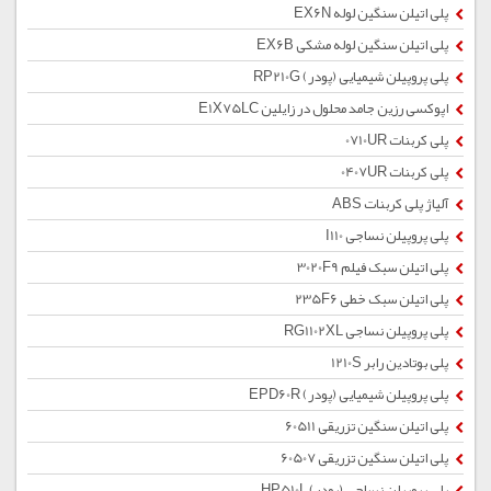
پلی اتیلن سنگین لوله EX6N
پلی اتیلن سنگین لوله مشکی EX6B
پلی پروپیلن شیمیایی (پودر) RP210G
اپوکسی رزین جامد محلول در زایلین E1X75LC
پلی کربنات 0710UR
پلی کربنات 0407UR
آلیاژ پلی کربنات ABS
پلی پروپیلن نساجی I110
پلی اتیلن سبک فیلم 3020F9
پلی اتیلن سبک خطی 235F6
پلی پروپیلن نساجی RG1102XL
پلی بوتادین رابر 1210S
پلی پروپیلن شیمیایی (پودر) EPD60R
پلی اتیلن سنگین تزریقی 60511
پلی اتیلن سنگین تزریقی 60507
پلی پروپیلن نساجی (پودر) HP510L