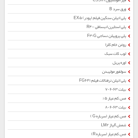
قیر امولسیون CSS1H
ورق سرد B
پلی اتیلن سنگین فیلم (پودر) EX5
پلی استایرن انبساطی R400
پلی پروپیلن نساجی F30G
روغن خام کلزا
لوب کات سبک
اوره پریل
سولفور مولیبدن
پلی اتیلن ترفتالات فیلم FG641
بیلت 6063-7
مس کم عیار 5%
بیلت 6063-8
مس کم عیار (سرباره G )
شمش آلیاژ LM2
مس کم عیار (سرباره R)