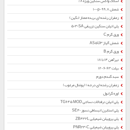
اسلاک واکس سنگین ویژه 8%
شمش 1000p-99.8
زعفران رشته ای بریده ممتاز (نگین)
پلی اتیلن سنگین تزریقی 5030SA
ورق گرم C
شمش آلیاژ AS5U3
ورق گرم B
تیرآهن 14 تا 18
بیلت 6063-12
سبد گندم دورم
زعفران رشته ای درجه 1 (پوشال مرغوب)
اوره گرانول
پلی اتیلن ترفتالات نساجی TG645 MOD
پلی استایرن انبساطی نسوز SE40
پلی پروپیلن شیمیایی ZB432L
پلی پروپیلن شیمیایی PNR230C