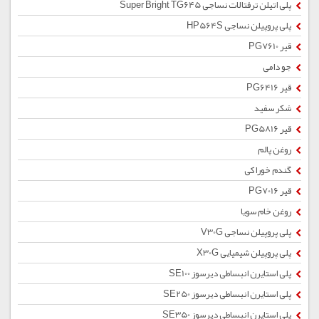
پلی اتیلن ترفتالات نساجی Super Bright TG645
پلی پروپیلن نساجی HP564S
قیر PG7610
جو دامی
قیر PG6416
شکر سفید
قیر PG5816
روغن پالم
گندم خوراکی
قیر PG7016
روغن خام سویا
پلی پروپیلن نساجی V30G
پلی پروپیلن شیمیایی X30G
پلی استایرن انبساطی دیرسوز SE100
پلی استایرن انبساطی دیرسوز SE250
پلی استایرن انبساطی دیرسوز SE350