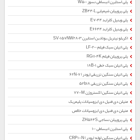
پلی استایرن انبساطی نسوز W500
پلی پروپیلن شیمیایی ZB440L
پلی وینیل کلراید E7044
پلی وینیل کلراید E6644
اکریلو نیتریل بوتادین استایرن SV0157NW2803
پلی اتیلن سبک فیلم LF0200
پلی پروپیلن فیلم RG1104K
پلی اتیلن سبک خطی 18B01
پلی اتیلن سنگین تزریقی(پودر) 62N07
پلی اتیلن سنگین تزریقی 52b18
پلی اتیلن سنگین اکستروژن 7700M
متیلن دی فنیل دی ایزوسیانات پلیمریک
متیلن دی فنیل دی ایزوسیانات خالص
پلی پروپیلن نساجی ZH564S
پلی استایرن انبساطی 100
پلی اتیلن سنگین لوله (پودر) CRP100N