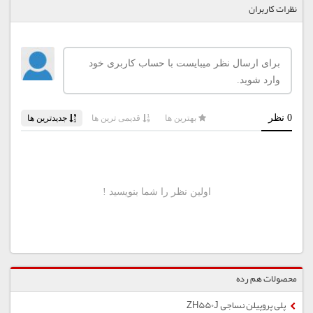
نظرات کاربران
محصولات هم رده
پلی پروپیلن نساجی ZH550J