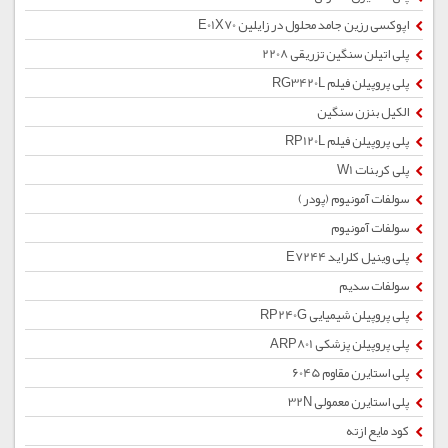
اپوکسی رزین جامد محلول در زایلین E01X70
پلی اتیلن سنگین تزریقی 2208
پلی پروپیلن فیلم RG3420L
الکیل بنزن سنگین
پلی پروپیلن فیلم RP120L
پلی کربنات W1
سولفات آمونیوم (پودر)
سولفات آمونیوم
پلی وینیل کلراید E7244
سولفات سدیم
پلی پروپیلن شیمیایی RP240G
پلی پروپیلن پزشکی ARP801
پلی استایرن مقاوم 6045
پلی استایرن معمولی 32N
کود مایع ازته