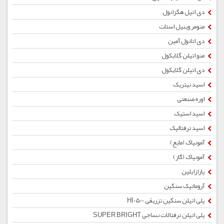
دی اتیل هگزانول
منومر وینیل استات
دی اتانول آمین
منو اتیلن گلایکول
دی اتیلن گلایکول
اسید نیتریک
اوره صنعتی
اسید استیک
اسید ترفتالیک
آمونیاک (مایع)
آمونیاک (گاز)
پارازایلین
آروماتیک سنگین
پلی اتیلن سنگین تزریقی HI0500
پلی اتیلن ترفتالات نساجی SUPER BRIGHT