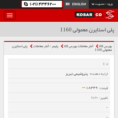
(021) 43462000
ورود / عضویت
ENGLISH
بار
و
بسته
پلی استایرن معمولی 1160
نمودن
فهرست
بورس کالا
آمار معاملات بورس کالا
پلیمر / آمار معاملات
پلی استایرن
معمولی 1160
1
پتروشیمی تبریز
108349
0 (0%)
-
-