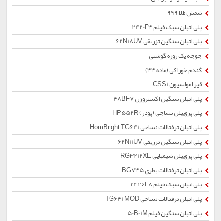
شمش طلا 999
پلی اتیلن سبک فیلم 2420F3
پلی اتیلن سنگین تزریقی 62N18UV
جوجه یک روزه گوشتی
گندم خوراکی (ماده 33)
قیر امولسیون CSS1
پلی اتیلن سنگین اکستروژن 48BF7
پلی پروپیلن نساجی (پودر) HP552R
پلی اتیلن ترفتالات نساجی HomBright TG641
پلی اتیلن سنگین تزریقی 62N11UV
پلی پروپیلن شیمیایی RG3212XE
پلی اتیلن ترفتالات بطری BG735
پلی اتیلن سبک فیلم 2426F8
پلی اتیلن ترفتالات نساجی TG641 MOD
پلی اتیلن سنگین فیلم 50B01M