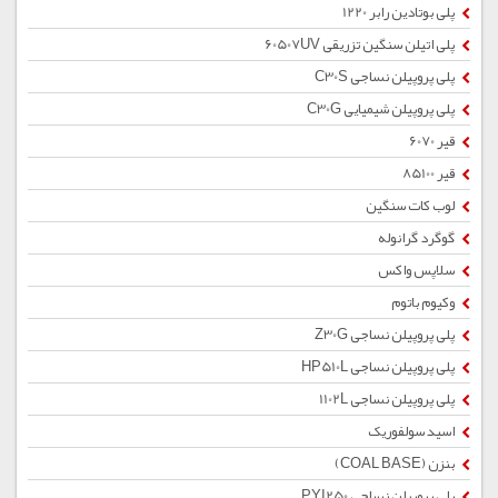
پلی بوتادین رابر 1220
پلی اتیلن سنگین تزریقی 60507UV
پلی پروپیلن نساجی C30S
پلی پروپیلن شیمیایی C30G
قیر 6070
قیر 85100
لوب کات سنگین
گوگرد گرانوله
سلاپس واکس
وکیوم باتوم
پلی پروپیلن نساجی Z30G
پلی پروپیلن نساجی HP510L
پلی پروپیلن نساجی 1102L
اسید سولفوریک
بنزن (COAL BASE)
پلی پروپیلن نساجی PYI250