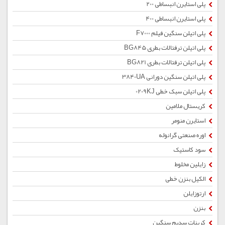
پلی استایرن انبساطی 200
پلی استایرن انبساطی 400
پلی اتیلن سنگین فیلم F7000
پلی اتیلن ترفتالات بطری BG845
پلی اتیلن ترفتالات بطری BG821
پلی اتیلن سنگین دورانی 3840UA
پلی اتیلن سبک خطی 0209KJ
کریستال ملامین
استایرن منومر
اوره صنعتی گرانوله
سود کاستیک
زایلین مخلوط
الکیل بنزن خطی
ارتوزایلن
بنزن
کربنات سدیم سنگین