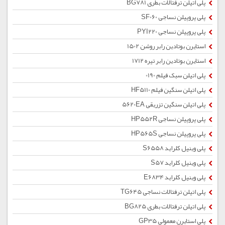
پلی اتیلن ترفتالات بطری BG781
پلی پروپیلن نساجی SF060
پلی پروپیلن نساجی PYI220
استایرن بوتادین رابر روشن 1502
استایرن بوتادین رابر تیره 1712
پلی اتیلن سبک فیلم 0190
پلی اتیلن سنگین فیلم HF5110
پلی اتیلن سنگین تزریقی 5620EA
پلی پروپیلن نساجی HP552R
پلی پروپیلن نساجی HP565S
پلی وینیل کلراید S6558
پلی وینیل کلراید S57
پلی وینیل کلراید E6834
پلی اتیلن ترفتالات نساجی TG645
پلی اتیلن ترفتالات بطری BG825
پلی استایرن معمولی GP35