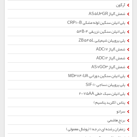
آرگون
شمش آلیاژ AS5U3GR
پلی اتیلن سنگین لوله مشکی CRP100B
پلی اتیلن سنگین تزریقی 54B04
پلی پروپیلن شیمیایی ZB545L
شمش آلیاژ ADC17
شمش آلیاژ ADC12
شمش آلیاژ AS7GO3
پلی اتیلن سنگین دورانی MD3840UA
پلی پروپیلن نساجی SIF010
پلی اتیلن سبک خطی 20075AA
پتاس (کلرید پتاسیم)
سراتو
برنج هاشمی
زعفران رشته ای درجه 1 (پوشال معمولی)