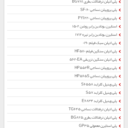
پلی اتیلن ترفتالات بطری BG781
پلی پروپیلن نساجی SF060
پلی پروپیلن نساجی PYI220
استایرن بوتادین رابر روشن 1502
استایرن بوتادین رابر تیره 1712
پلی اتیلن سبک فیلم 0190
پلی اتیلن سنگین فیلم HF5110
پلی اتیلن سنگین تزریقی 5620EA
پلی پروپیلن نساجی HP552R
پلی پروپیلن نساجی HP565S
پلی وینیل کلراید S6558
پلی وینیل کلراید S57
پلی وینیل کلراید E6834
پلی اتیلن ترفتالات نساجی TG645
پلی اتیلن ترفتالات بطری BG825
پلی استایرن معمولی GP35