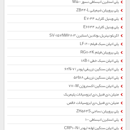
پلی استایرن انبساطی نسوز W500
پلی پروپیلن شیمیایی ZB440L
پلی وینیل کلراید E7044
پلی وینیل کلراید E6644
اکریلو نیتریل بوتادین استایرن SV0157NW2803
پلی اتیلن سبک فیلم LF0200
پلی پروپیلن فیلم RG1104K
پلی اتیلن سبک خطی 18B01
پلی اتیلن سنگین تزریقی(پودر) 62N07
پلی اتیلن سنگین تزریقی 52b18
پلی اتیلن سنگین اکستروژن 7700M
متیلن دی فنیل دی ایزوسیانات پلیمریک
متیلن دی فنیل دی ایزوسیانات خالص
پلی پروپیلن نساجی ZH564S
پلی استایرن انبساطی 100
پلی اتیلن سنگین لوله (پودر) CRP100N