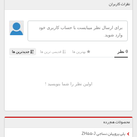
نظرات کاربران
محصولات هم رده
پلی پروپیلن نساجی ZH550J