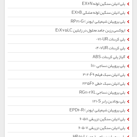
پلی اتیلن سنگین لوله EX6N
پلی اتیلن سنگین لوله مشکی EX6B
پلی پروپیلن شیمیایی (پودر) RP210G
اپوکسی رزین جامد محلول در زایلین E1X75LC
پلی کربنات 0710UR
پلی کربنات 0407UR
آلیاژ پلی کربنات ABS
پلی پروپیلن نساجی I110
پلی اتیلن سبک فیلم 3020F9
پلی اتیلن سبک خطی 235F6
پلی پروپیلن نساجی RG1102XL
پلی بوتادین رابر 1210S
پلی پروپیلن شیمیایی (پودر) EPD60R
پلی اتیلن سنگین تزریقی 60511
پلی اتیلن سنگین تزریقی 60507
پلی پروپیلن نساجی (پودر) HP510L