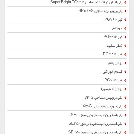
پلی اتیلن ترفتالات نساجی Super Bright TG645
پلی پروپیلن نساجی HP564S
قیر PG7610
جو دامی
قیر PG6416
شکر سفید
قیر PG5816
روغن پالم
گندم خوراکی
قیر PG7016
روغن خام سویا
پلی پروپیلن نساجی V30G
پلی پروپیلن شیمیایی X30G
پلی استایرن انبساطی دیرسوز SE100
پلی استایرن انبساطی دیرسوز SE250
پلی استایرن انبساطی دیرسوز SE350