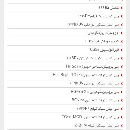
شمش طلا 999
پلی اتیلن سبک فیلم 2420F3
پلی اتیلن سنگین تزریقی 62N18UV
جوجه یک روزه گوشتی
گندم خوراکی (ماده 33)
قیر امولسیون CSS1
پلی اتیلن سنگین اکستروژن 48BF7
پلی پروپیلن نساجی (پودر) HP552R
پلی اتیلن ترفتالات نساجی HomBright TG641
پلی اتیلن سنگین تزریقی 62N11UV
پلی پروپیلن شیمیایی RG3212XE
پلی اتیلن ترفتالات بطری BG735
پلی اتیلن سبک فیلم 2426F8
پلی اتیلن ترفتالات نساجی TG641 MOD
پلی اتیلن سنگین فیلم 50B01M