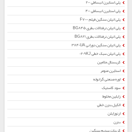
پلی استایرن انبساطی 200
پلی استایرن انبساطی 400
پلی اتیلن سنگین فیلم F7000
پلی اتیلن ترفتالات بطری BG845
پلی اتیلن ترفتالات بطری BG821
پلی اتیلن سنگین دورانی 3840UA
پلی اتیلن سبک خطی 0209KJ
کریستال ملامین
استایرن منومر
اوره صنعتی گرانوله
سود کاستیک
زایلین مخلوط
الکیل بنزن خطی
ارتوزایلن
بنزن
کربنات سدیم سنگین