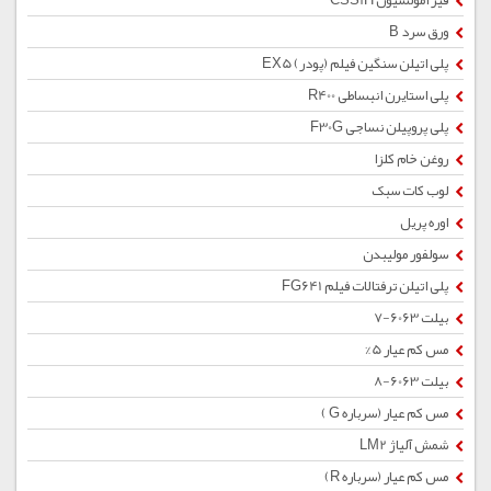
قیر امولسیون CSS1H
ورق سرد B
پلی اتیلن سنگین فیلم (پودر) EX5
پلی استایرن انبساطی R400
پلی پروپیلن نساجی F30G
روغن خام کلزا
لوب کات سبک
اوره پریل
سولفور مولیبدن
پلی اتیلن ترفتالات فیلم FG641
بیلت 6063-7
مس کم عیار 5%
بیلت 6063-8
مس کم عیار (سرباره G )
شمش آلیاژ LM2
مس کم عیار (سرباره R)