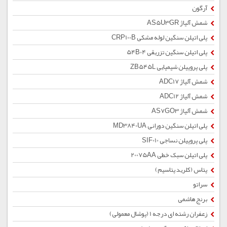
آرگون
شمش آلیاژ AS5U3GR
پلی اتیلن سنگین لوله مشکی CRP100B
پلی اتیلن سنگین تزریقی 54B04
پلی پروپیلن شیمیایی ZB545L
شمش آلیاژ ADC17
شمش آلیاژ ADC12
شمش آلیاژ AS7GO3
پلی اتیلن سنگین دورانی MD3840UA
پلی پروپیلن نساجی SIF010
پلی اتیلن سبک خطی 20075AA
پتاس (کلرید پتاسیم)
سراتو
برنج هاشمی
زعفران رشته ای درجه 1 (پوشال معمولی)