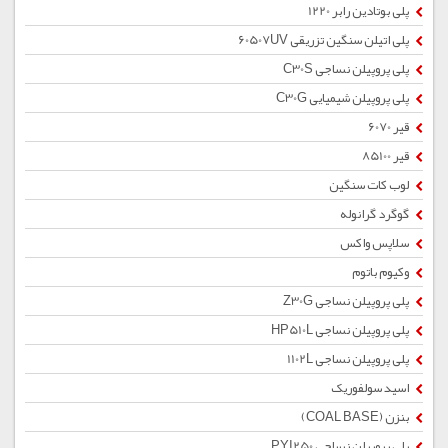
پلی بوتادین رابر 1220
پلی اتیلن سنگین تزریقی 60507UV
پلی پروپیلن نساجی C30S
پلی پروپیلن شیمیایی C30G
قیر 6070
قیر 85100
لوب کات سنگین
گوگرد گرانوله
سلاپس واکس
وکیوم باتوم
پلی پروپیلن نساجی Z30G
پلی پروپیلن نساجی HP510L
پلی پروپیلن نساجی 1102L
اسید سولفوریک
بنزن (COAL BASE)
پلی پروپیلن نساجی PYI250