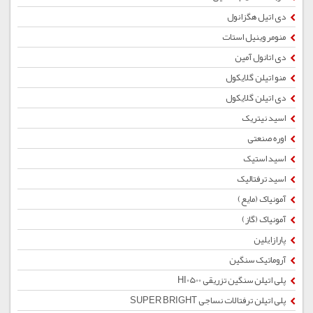
دی اتیل هگزانول
منومر وینیل استات
دی اتانول آمین
منو اتیلن گلایکول
دی اتیلن گلایکول
اسید نیتریک
اوره صنعتی
اسید استیک
اسید ترفتالیک
آمونیاک (مایع)
آمونیاک (گاز)
پارازایلین
آروماتیک سنگین
پلی اتیلن سنگین تزریقی HI0500
پلی اتیلن ترفتالات نساجی SUPER BRIGHT