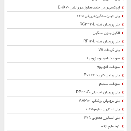
اپوکسی رزین جامد محلول در زایلین E01X70
پلی اتیلن سنگین تزریقی 2208
پلی پروپیلن فیلم RG3420L
الکیل بنزن سنگین
پلی پروپیلن فیلم RP120L
پلی کربنات W1
سولفات آمونیوم (پودر)
سولفات آمونیوم
پلی وینیل کلراید E7244
سولفات سدیم
پلی پروپیلن شیمیایی RP240G
پلی پروپیلن پزشکی ARP801
پلی استایرن مقاوم 6045
پلی استایرن معمولی 32N
کود مایع ازته