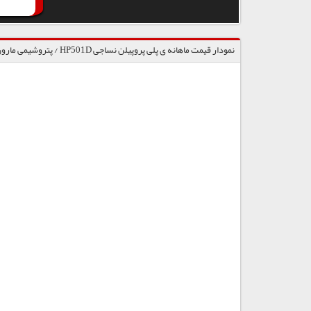
نمودار قیمت ماهانه ی پلی پروپیلن نساجی HP501D / پتروشیمی مارون