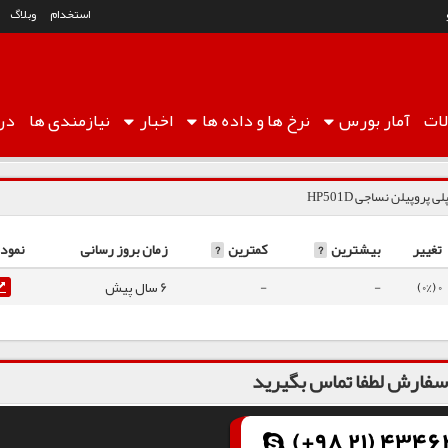
استخدام
وبلاگ
ات
آمار
بورس
نرخ ها
و داده ها
اخبار
نیازمندی ها
درب
لی پروپیلن نساجی HP501D
تغییر
بیشترین
?
کمترین
?
زمان بروز رسانی
نمودا
0 (0%)
-
-
6 سال پیش
فارش لطفا تماس بگیرید
(+98 21) 43462