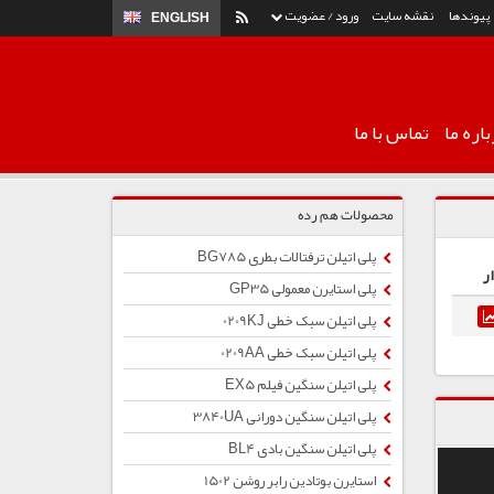
پیوندها
نقشه سایت
ورود / عضویت
ENGLISH
اره ما
تماس با ما
محصولات هم رده
پلی اتیلن ترفتالات بطری BG785
ر
پلی استایرن معمولی GP35
پلی اتیلن سبک خطی 0209KJ
پلی اتیلن سبک خطی 0209AA
پلی اتیلن سنگین فیلم EX5
پلی اتیلن سنگین دورانی 3840UA
پلی اتیلن سنگین بادی BL4
استایرن بوتادین رابر روشن 1502