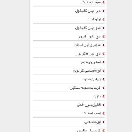
سود کاستیک
دی اتیلن گلایکول
ارتوزایلن
منو اتیلن گلایکول
دی اتانول آمین
منومر وینیل استات
دی اتیل هگزانول
استایرن منومر
اوره صنعتی گرانوله
زایلین مخلوط
کربنات سدیم سنگین
بنزن
الکیل بنزن خطی
اسید استیک
اوره صنعتی
کریستال ملامین