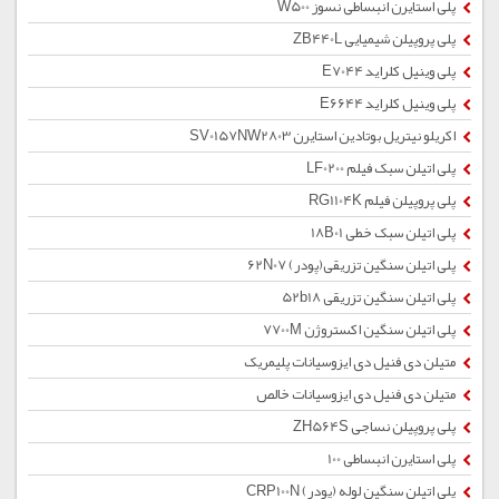
پلی استایرن انبساطی نسوز W500
پلی پروپیلن شیمیایی ZB440L
پلی وینیل کلراید E7044
پلی وینیل کلراید E6644
اکریلو نیتریل بوتادین استایرن SV0157NW2803
پلی اتیلن سبک فیلم LF0200
پلی پروپیلن فیلم RG1104K
پلی اتیلن سبک خطی 18B01
پلی اتیلن سنگین تزریقی(پودر) 62N07
پلی اتیلن سنگین تزریقی 52b18
پلی اتیلن سنگین اکستروژن 7700M
متیلن دی فنیل دی ایزوسیانات پلیمریک
متیلن دی فنیل دی ایزوسیانات خالص
پلی پروپیلن نساجی ZH564S
پلی استایرن انبساطی 100
پلی اتیلن سنگین لوله (پودر) CRP100N