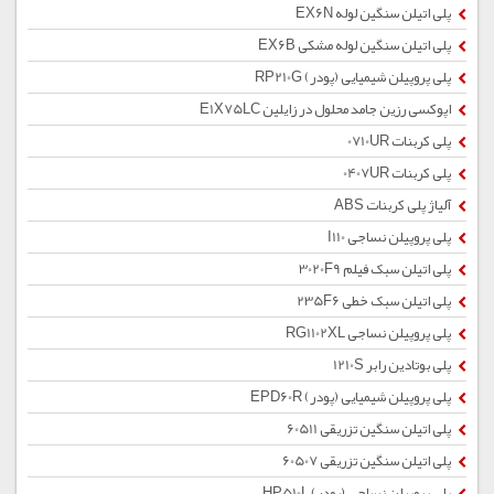
پلی اتیلن سنگین لوله EX6N
پلی اتیلن سنگین لوله مشکی EX6B
پلی پروپیلن شیمیایی (پودر) RP210G
اپوکسی رزین جامد محلول در زایلین E1X75LC
پلی کربنات 0710UR
پلی کربنات 0407UR
آلیاژ پلی کربنات ABS
پلی پروپیلن نساجی I110
پلی اتیلن سبک فیلم 3020F9
پلی اتیلن سبک خطی 235F6
پلی پروپیلن نساجی RG1102XL
پلی بوتادین رابر 1210S
پلی پروپیلن شیمیایی (پودر) EPD60R
پلی اتیلن سنگین تزریقی 60511
پلی اتیلن سنگین تزریقی 60507
پلی پروپیلن نساجی (پودر) HP510L