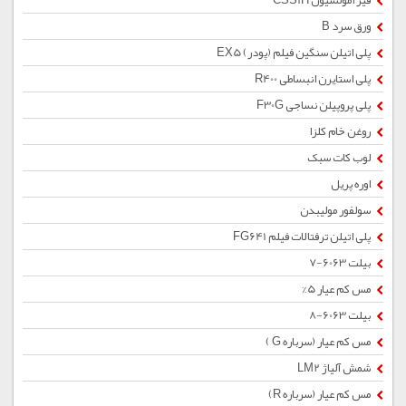
قیر امولسیون CSS1H
ورق سرد B
پلی اتیلن سنگین فیلم (پودر) EX5
پلی استایرن انبساطی R400
پلی پروپیلن نساجی F30G
روغن خام کلزا
لوب کات سبک
اوره پریل
سولفور مولیبدن
پلی اتیلن ترفتالات فیلم FG641
بیلت 6063-7
مس کم عیار 5%
بیلت 6063-8
مس کم عیار (سرباره G )
شمش آلیاژ LM2
مس کم عیار (سرباره R)