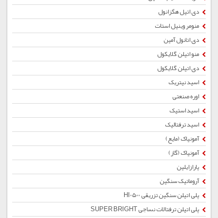
دی اتیل هگزانول
منومر وینیل استات
دی اتانول آمین
منو اتیلن گلایکول
دی اتیلن گلایکول
اسید نیتریک
اوره صنعتی
اسید استیک
اسید ترفتالیک
آمونیاک (مایع)
آمونیاک (گاز)
پارازایلین
آروماتیک سنگین
پلی اتیلن سنگین تزریقی HI0500
پلی اتیلن ترفتالات نساجی SUPER BRIGHT