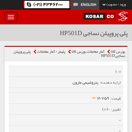
(021) 43462000
ورود / عضویت
ENGLISH
بار
و
بسته
پلی پروپیلن نساجی HP501D
نمودن
فهرست
بورس کالا
آمار معاملات بورس کالا
پلیمر / آمار معاملات
پلی پروپیلن
نساجی HP501D
1
پتروشیمی مارون
120759
0 (0%)
-
-