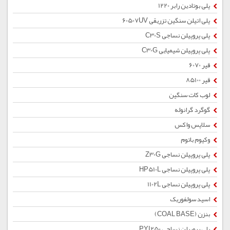
پلی بوتادین رابر 1220
پلی اتیلن سنگین تزریقی 60507UV
پلی پروپیلن نساجی C30S
پلی پروپیلن شیمیایی C30G
قیر 6070
قیر 85100
لوب کات سنگین
گوگرد گرانوله
سلاپس واکس
وکیوم باتوم
پلی پروپیلن نساجی Z30G
پلی پروپیلن نساجی HP510L
پلی پروپیلن نساجی 1102L
اسید سولفوریک
بنزن (COAL BASE)
پلی پروپیلن نساجی PYI250