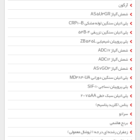
آرگون
شمش آلیاژ AS5U3GR
پلی اتیلن سنگین لوله مشکی CRP100B
پلی اتیلن سنگین تزریقی 54B04
پلی پروپیلن شیمیایی ZB545L
شمش آلیاژ ADC17
شمش آلیاژ ADC12
شمش آلیاژ AS7GO3
پلی اتیلن سنگین دورانی MD3840UA
پلی پروپیلن نساجی SIF010
پلی اتیلن سبک خطی 20075AA
پتاس (کلرید پتاسیم)
سراتو
برنج هاشمی
زعفران رشته ای درجه 1 (پوشال معمولی)