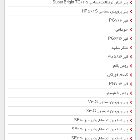
پلی اتیلن ترفتالات نساجی Super Bright TG645
پلی پروپیلن نساجی HP564S
قیر PG7610
جو دامی
قیر PG6416
شکر سفید
قیر PG5816
روغن پالم
گندم خوراکی
قیر PG7016
روغن خام سویا
پلی پروپیلن نساجی V30G
پلی پروپیلن شیمیایی X30G
پلی استایرن انبساطی دیرسوز SE100
پلی استایرن انبساطی دیرسوز SE250
پلی استایرن انبساطی دیرسوز SE350