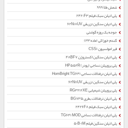
شمش طلا 999
پلی اتیلن سبک فیلم 2420F3
پلی اتیلن سنگین تزریقی 62N18UV
جوجه یک روزه گوشتی
گندم خوراکی (ماده 33)
قیر امولسیون CSS1
پلی اتیلن سنگین اکستروژن 48BF7
پلی پروپیلن نساجی (پودر) HP552R
پلی اتیلن ترفتالات نساجی HomBright TG641
پلی اتیلن سنگین تزریقی 62N11UV
پلی پروپیلن شیمیایی RG3212XE
پلی اتیلن ترفتالات بطری BG735
پلی اتیلن سبک فیلم 2426F8
پلی اتیلن ترفتالات نساجی TG641 MOD
پلی اتیلن سنگین فیلم 50B01M