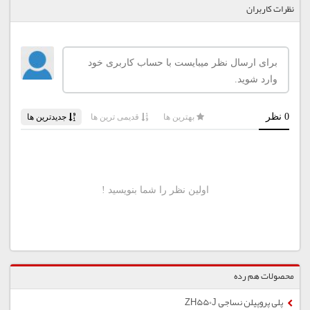
نظرات کاربران
محصولات هم رده
پلی پروپیلن نساجی ZH550J