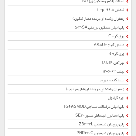
اسلاک واکس سنگین ویژه 8%
شمش 1000p-99.8
زعفران رشته ای بریده ممتاز (نگین)
پلی اتیلن سنگین تزریقی 5030SA
ورق گرم C
شمش آلیاژ AS5U3
ورق گرم B
تیرآهن 14 تا 18
بیلت 6063-12
سبد گندم دورم
زعفران رشته ای درجه 1 (پوشال مرغوب)
اوره گرانول
پلی اتیلن ترفتالات نساجی TG645 MOD
پلی استایرن انبساطی نسوز SE40
پلی پروپیلن شیمیایی ZB432L
پلی پروپیلن شیمیایی PNR230C