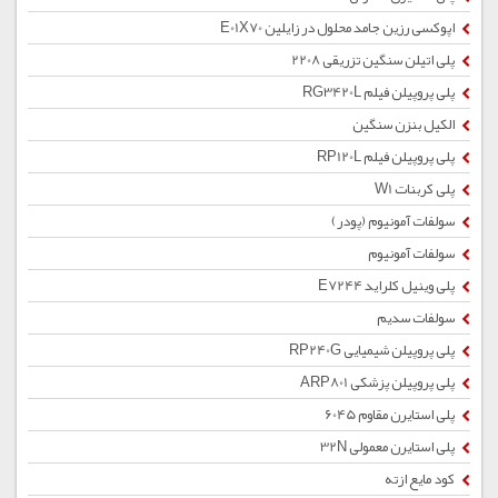
اپوکسی رزین جامد محلول در زایلین E01X70
پلی اتیلن سنگین تزریقی 2208
پلی پروپیلن فیلم RG3420L
الکیل بنزن سنگین
پلی پروپیلن فیلم RP120L
پلی کربنات W1
سولفات آمونیوم (پودر)
سولفات آمونیوم
پلی وینیل کلراید E7244
سولفات سدیم
پلی پروپیلن شیمیایی RP240G
پلی پروپیلن پزشکی ARP801
پلی استایرن مقاوم 6045
پلی استایرن معمولی 32N
کود مایع ازته