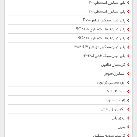
پلی استایرن انبساطی 200
پلی استایرن انبساطی 400
پلی اتیلن سنگین فیلم F7000
پلی اتیلن ترفتالات بطری BG845
پلی اتیلن ترفتالات بطری BG821
پلی اتیلن سنگین دورانی 3840UA
پلی اتیلن سبک خطی 0209KJ
کریستال ملامین
استایرن منومر
اوره صنعتی گرانوله
سود کاستیک
زایلین مخلوط
الکیل بنزن خطی
ارتوزایلن
بنزن
کربنات سدیم سنگین