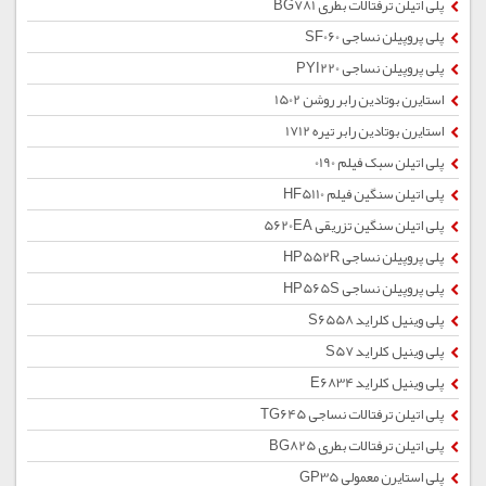
پلی اتیلن ترفتالات بطری BG781
پلی پروپیلن نساجی SF060
پلی پروپیلن نساجی PYI220
استایرن بوتادین رابر روشن 1502
استایرن بوتادین رابر تیره 1712
پلی اتیلن سبک فیلم 0190
پلی اتیلن سنگین فیلم HF5110
پلی اتیلن سنگین تزریقی 5620EA
پلی پروپیلن نساجی HP552R
پلی پروپیلن نساجی HP565S
پلی وینیل کلراید S6558
پلی وینیل کلراید S57
پلی وینیل کلراید E6834
پلی اتیلن ترفتالات نساجی TG645
پلی اتیلن ترفتالات بطری BG825
پلی استایرن معمولی GP35