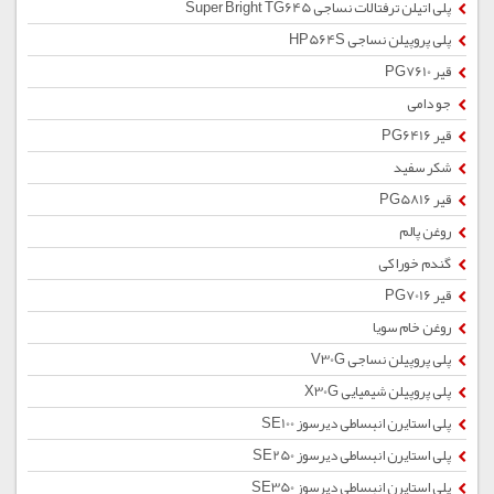
پلی اتیلن ترفتالات نساجی Super Bright TG645
پلی پروپیلن نساجی HP564S
قیر PG7610
جو دامی
قیر PG6416
شکر سفید
قیر PG5816
روغن پالم
گندم خوراکی
قیر PG7016
روغن خام سویا
پلی پروپیلن نساجی V30G
پلی پروپیلن شیمیایی X30G
پلی استایرن انبساطی دیرسوز SE100
پلی استایرن انبساطی دیرسوز SE250
پلی استایرن انبساطی دیرسوز SE350