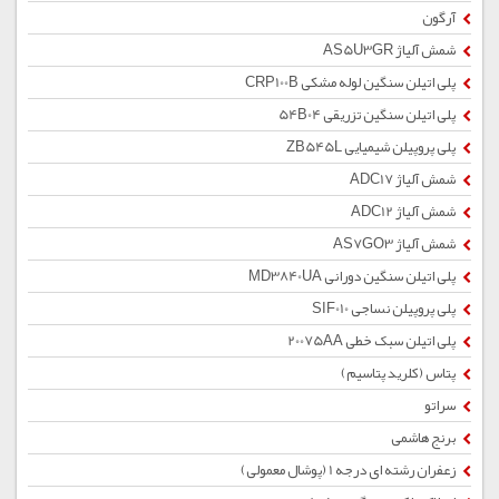
آرگون
شمش آلیاژ AS5U3GR
پلی اتیلن سنگین لوله مشکی CRP100B
پلی اتیلن سنگین تزریقی 54B04
پلی پروپیلن شیمیایی ZB545L
شمش آلیاژ ADC17
شمش آلیاژ ADC12
شمش آلیاژ AS7GO3
پلی اتیلن سنگین دورانی MD3840UA
پلی پروپیلن نساجی SIF010
پلی اتیلن سبک خطی 20075AA
پتاس (کلرید پتاسیم)
سراتو
برنج هاشمی
زعفران رشته ای درجه 1 (پوشال معمولی)