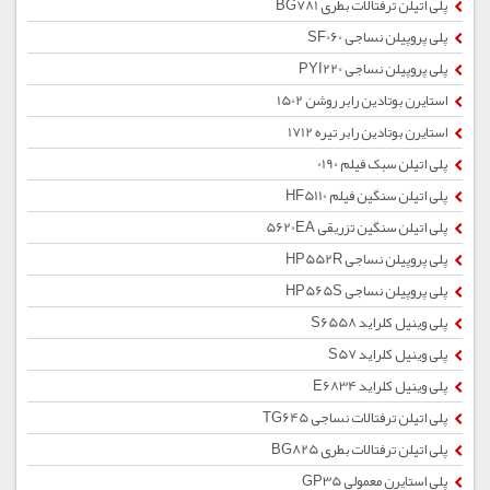
پلی اتیلن ترفتالات بطری BG781
پلی پروپیلن نساجی SF060
پلی پروپیلن نساجی PYI220
استایرن بوتادین رابر روشن 1502
استایرن بوتادین رابر تیره 1712
پلی اتیلن سبک فیلم 0190
پلی اتیلن سنگین فیلم HF5110
پلی اتیلن سنگین تزریقی 5620EA
پلی پروپیلن نساجی HP552R
پلی پروپیلن نساجی HP565S
پلی وینیل کلراید S6558
پلی وینیل کلراید S57
پلی وینیل کلراید E6834
پلی اتیلن ترفتالات نساجی TG645
پلی اتیلن ترفتالات بطری BG825
پلی استایرن معمولی GP35