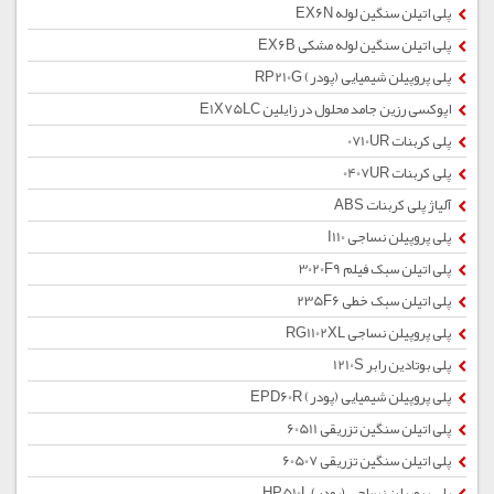
پلی اتیلن سنگین لوله EX6N
پلی اتیلن سنگین لوله مشکی EX6B
پلی پروپیلن شیمیایی (پودر) RP210G
اپوکسی رزین جامد محلول در زایلین E1X75LC
پلی کربنات 0710UR
پلی کربنات 0407UR
آلیاژ پلی کربنات ABS
پلی پروپیلن نساجی I110
پلی اتیلن سبک فیلم 3020F9
پلی اتیلن سبک خطی 235F6
پلی پروپیلن نساجی RG1102XL
پلی بوتادین رابر 1210S
پلی پروپیلن شیمیایی (پودر) EPD60R
پلی اتیلن سنگین تزریقی 60511
پلی اتیلن سنگین تزریقی 60507
پلی پروپیلن نساجی (پودر) HP510L