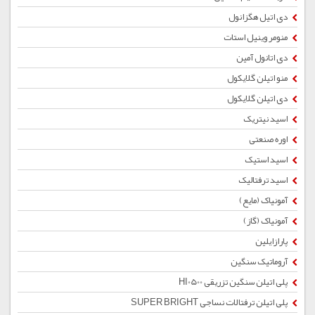
دی اتیل هگزانول
منومر وینیل استات
دی اتانول آمین
منو اتیلن گلایکول
دی اتیلن گلایکول
اسید نیتریک
اوره صنعتی
اسید استیک
اسید ترفتالیک
آمونیاک (مایع)
آمونیاک (گاز)
پارازایلین
آروماتیک سنگین
پلی اتیلن سنگین تزریقی HI0500
پلی اتیلن ترفتالات نساجی SUPER BRIGHT