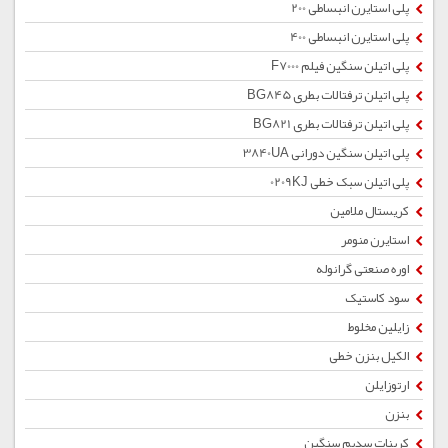
پلی استایرن انبساطی 200
پلی استایرن انبساطی 400
پلی اتیلن سنگین فیلم F7000
پلی اتیلن ترفتالات بطری BG845
پلی اتیلن ترفتالات بطری BG821
پلی اتیلن سنگین دورانی 3840UA
پلی اتیلن سبک خطی 0209KJ
کریستال ملامین
استایرن منومر
اوره صنعتی گرانوله
سود کاستیک
زایلین مخلوط
الکیل بنزن خطی
ارتوزایلن
بنزن
کربنات سدیم سنگین