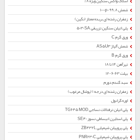
اسلاک واکس سنگین ویژه 8%
شمش 1000p-99.8
زعفران رشته ای بریده ممتاز (نگین)
پلی اتیلن سنگین تزریقی 5030SA
ورق گرم C
شمش آلیاژ AS5U3
ورق گرم B
تیرآهن 14 تا 18
بیلت 6063-12
سبد گندم دورم
زعفران رشته ای درجه 1 (پوشال مرغوب)
اوره گرانول
پلی اتیلن ترفتالات نساجی TG645 MOD
پلی استایرن انبساطی نسوز SE40
پلی پروپیلن شیمیایی ZB432L
پلی پروپیلن شیمیایی PNR230C