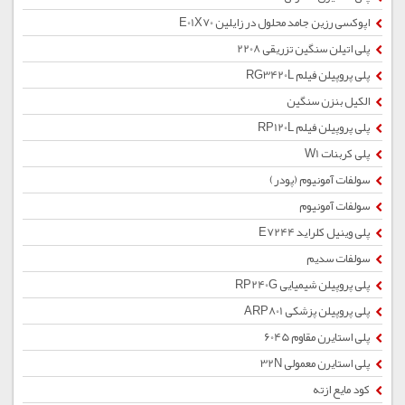
اپوکسی رزین جامد محلول در زایلین E01X70
پلی اتیلن سنگین تزریقی 2208
پلی پروپیلن فیلم RG3420L
الکیل بنزن سنگین
پلی پروپیلن فیلم RP120L
پلی کربنات W1
سولفات آمونیوم (پودر)
سولفات آمونیوم
پلی وینیل کلراید E7244
سولفات سدیم
پلی پروپیلن شیمیایی RP240G
پلی پروپیلن پزشکی ARP801
پلی استایرن مقاوم 6045
پلی استایرن معمولی 32N
کود مایع ازته