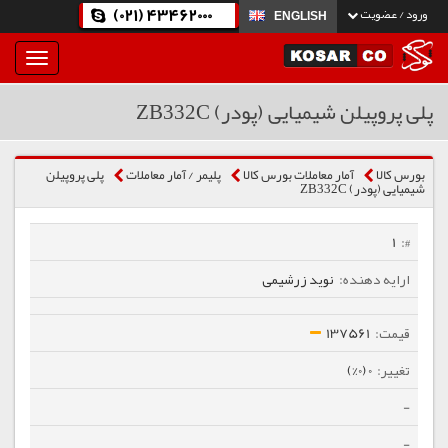
(021) 43462000
ورود / عضویت
ENGLISH
بار
و
بسته
پلی پروپیلن شیمیایی (پودر) ZB332C
نمودن
فهرست
بورس کالا
آمار معاملات بورس کالا
پلیمر / آمار معاملات
پلی پروپیلن
شیمیایی (پودر) ZB332C
1
نوید زرشیمی
137561
0 (0%)
-
-