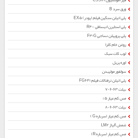
قیر امولسیون CSS1H
ورق سرد B
پلی اتیلن سنگین فیلم (پودر) EX5
پلی استایرن انبساطی R400
پلی پروپیلن نساجی F30G
روغن خام کلزا
لوب کات سبک
اوره پریل
سولفور مولیبدن
پلی اتیلن ترفتالات فیلم FG641
بیلت 6063-7
مس کم عیار 5%
بیلت 6063-8
مس کم عیار (سرباره G )
شمش آلیاژ LM2
مس کم عیار (سرباره R)