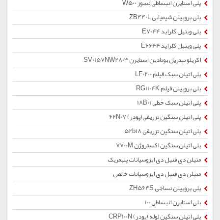
پلی استایرن انبساطی نسوز W500
پلی پروپیلن شیمیایی ZB440L
پلی وینیل کلراید E7044
پلی وینیل کلراید E6644
اکریلو نیتریل بوتادین استایرن SV0157NW2803
پلی اتیلن سبک فیلم LF0200
پلی پروپیلن فیلم RG1104K
پلی اتیلن سبک خطی 18B01
پلی اتیلن سنگین تزریقی(پودر) 62N07
پلی اتیلن سنگین تزریقی 52b18
پلی اتیلن سنگین اکستروژن 7700M
متیلن دی فنیل دی ایزوسیانات پلیمریک
متیلن دی فنیل دی ایزوسیانات خالص
پلی پروپیلن نساجی ZH564S
پلی استایرن انبساطی 100
پلی اتیلن سنگین لوله (پودر) CRP100N