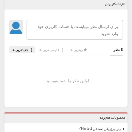
نظرات کاربران
محصولات هم رده
پلی پروپیلن نساجی ZH550J