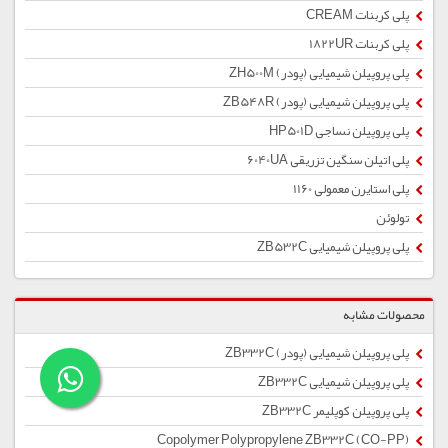
پلی کربنات CREAM
پلی کربنات 1822UR
پلی پروپیلن شیمیایی (پودر) ZH500M
پلی پروپیلن شیمیایی (پودر) ZB548R
پلی پروپیلن نساجی HP501D
پلی اتیلن سنگین تزریقی 6040UA
پلی استایرن معمولی 1160
تولوئن
پلی پروپیلن شیمیایی ZB532C
محصولات مشابه
پلی پروپیلن شیمیایی (پودر) ZB332C
پلی پروپیلن شیمیایی ZB332C
پلی پروپیلن کوپلیمر ZB332C
Copolymer Polypropylene ZB332C (CO-PP)