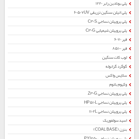
پلی بوتادین رابر 1220
پلی اتیلن سنگین تزریقی 60507UV
پلی پروپیلن نساجی C30S
پلی پروپیلن شیمیایی C30G
قیر 6070
قیر 85100
لوب کات سنگین
گوگرد گرانوله
سلاپس واکس
وکیوم باتوم
پلی پروپیلن نساجی Z30G
پلی پروپیلن نساجی HP510L
پلی پروپیلن نساجی 1102L
اسید سولفوریک
بنزن (COAL BASE)
پلی پروپیلن نساجی PYI250