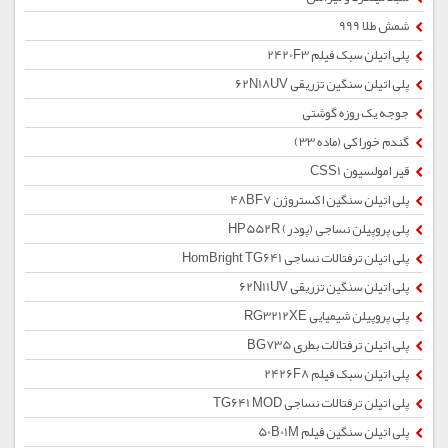
شمش طلا 999
پلی اتیلن سبک فیلم 2420F3
پلی اتیلن سنگین تزریقی 62N18UV
جوجه یک روزه گوشتی
گندم خوراکی (ماده 33)
قیر امولسیون CSS1
پلی اتیلن سنگین اکستروژن 48BF7
پلی پروپیلن نساجی (پودر) HP552R
پلی اتیلن ترفتالات نساجی HomBright TG641
پلی اتیلن سنگین تزریقی 62N11UV
پلی پروپیلن شیمیایی RG3212XE
پلی اتیلن ترفتالات بطری BG735
پلی اتیلن سبک فیلم 2426F8
پلی اتیلن ترفتالات نساجی TG641 MOD
پلی اتیلن سنگین فیلم 50B01M