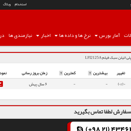
استخدام
وبلاگ
ات
آمار
بورس
نرخ ها
و داده ها
اخبار
نیازمندی ها
درب
لی اتیلن سبک فیلم LFI2125A
تغییر
بیشترین
?
کمترین
?
زمان بروز رسانی
نمود
0 (0%)
-
-
6 سال پیش
فارش لطفا تماس بگیرید
(+98 21) 43462