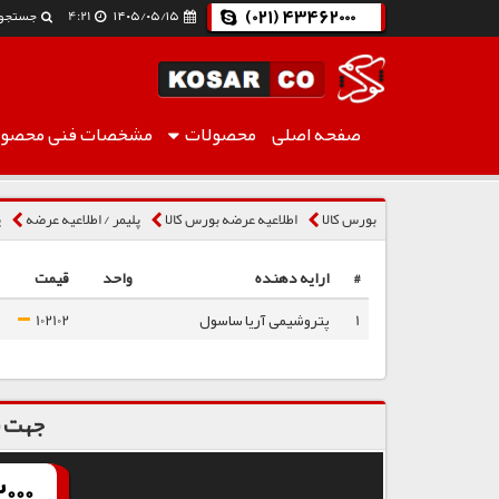
(021) 43462000
۱۴۰۵/۰۵/۱۵
4:21
جستجو
صفحه اصلی
محصولات
مشخصات فنی
محصول
پلی اتیلن سبک فیلم LFI2125A
بورس کالا
اطلاعیه عرضه بورس کالا
پلیمر / اطلاعیه عرضه
پ
#
ارایه دهنده
واحد
قیمت
1
پتروشیمی آریا ساسول
102102
جهت س
000