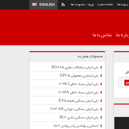
پیوندها
نقشه سایت
ورود / عضویت
ENGLISH
اره ما
تماس با ما
محصولات هم رده
پلی اتیلن ترفتالات بطری BG785
ار
پلی استایرن معمولی GP35
پلی اتیلن سبک خطی 0209KJ
پلی اتیلن سبک خطی 0209AA
پلی اتیلن سنگین فیلم EX5
پلی اتیلن سنگین دورانی 3840UA
پلی اتیلن سنگین بادی BL4
استایرن بوتادین رابر روشن 1502