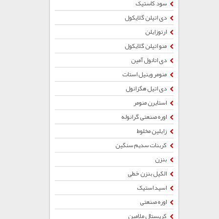
سود کاستیک
دی اتیلن گلایکول
ارتوزایلن
منو اتیلن گلایکول
دی اتانول آمین
منومر وینیل استات
دی اتیل هگزانول
استایرن منومر
اوره صنعتی گرانوله
زایلین مخلوط
کربنات سدیم سنگین
بنزن
الکیل بنزن خطی
اسید استیک
اوره صنعتی
کریستال ملامین