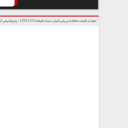
نمودار قیمت ماهانه ی پلی اتیلن سبک فیلم LFI2125A / پتروشیمی آریا ساسول