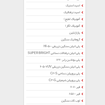
اسید استیک
اسید ترفتالیک
آمونیاک (مایع)
آمونیاک (گاز)
پارازایلین
آروماتیک سنگین
پلی اتیلن سنگین تزریقی HI0500
پلی اتیلن ترفتالات نساجی SUPER BRIGHT
پلی بوتادین رابر 1220
پلی اتیلن سنگین تزریقی 60507UV
پلی پروپیلن نساجی C30S
پلی پروپیلن شیمیایی C30G
قیر 6070
قیر 85100
لوب کات سنگین