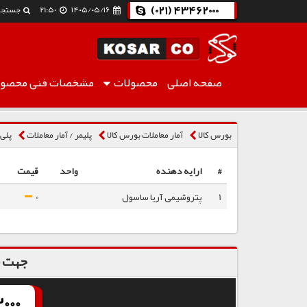
(021) 43462000
۱۴۰۵/۰۵/۱۶
21:50
جستجو
صفحه اصلی
محصولات
مشخصات فنی
محصول
پلی اتیلن سبک فیلم LFI2125A
بورس کالا
آمار معاملات بورس کالا
پلیمر / آمار معاملات
پلی ا
#
ارایه دهنده
واحد
قیمت
1
پتروشیمی آریا ساسول
0
جهت س
000