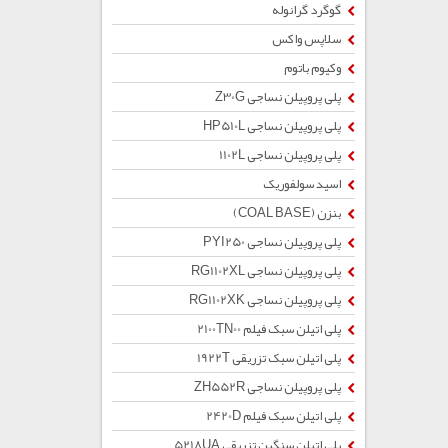
گوگرد گرانوله
سلاپس واکس
وکیوم باتوم
پلی پروپیلن نساجی Z30G
پلی پروپیلن نساجی HP510L
پلی پروپیلن نساجی 1102L
اسید سولفوریک
بنزن (COAL BASE)
پلی پروپیلن نساجی PYI250
پلی پروپیلن نساجی RG1102XL
پلی پروپیلن نساجی RG1102XK
پلی اتیلن سبک فیلم 2100TN00
پلی اتیلن سبک تزریقی 1922T
پلی پروپیلن نساجی ZH552R
پلی اتیلن سبک فیلم 2420D
پلی اتیلن سنگین تزریقی 5218UA