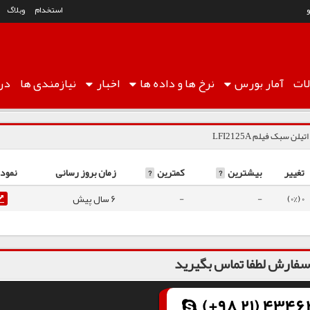
استخدام
وبلاگ
ات
آمار
بورس
نرخ ها
و داده ها
اخبار
نیازمندی ها
درب
تیلن سبک فیلم LFI2125A
تغییر
بیشترین
?
کمترین
?
زمان بروز رسانی
نمودا
0 (0%)
-
-
6 سال پیش
فارش لطفا تماس بگیرید
(+98 21) 43462