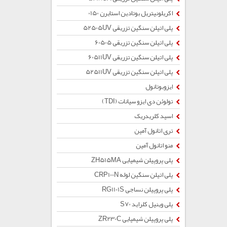
اکریلونیتریل بوتادین استایرن 0150
پلی اتیلن سنگین تزریقی 52505UV
پلی اتیلن سنگین تزریقی 60505
پلی اتیلن سنگین تزریقی 60511UV
پلی اتیلن سنگین تزریقی 52511UV
ایزوبوتانول
تولوئن دی ایزو سیانات (TDI)
اسید کلریدریک
تری اتانول آمین
منو اتانول آمین
پلی پروپیلن شیمیایی ZH515MA
پلی اتیلن سنگین لوله CRP100N
پلی پروپیلن نساجی RG1101S
پلی وینیل کلراید S70
پلی پروپیلن شیمیایی ZR230C