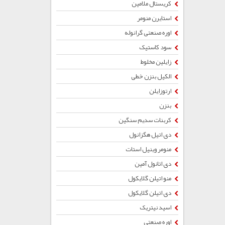
کریستال ملامین
استایرن منومر
اوره صنعتی گرانوله
سود کاستیک
زایلین مخلوط
الکیل بنزن خطی
ارتوزایلن
بنزن
کربنات سدیم سنگین
دی اتیل هگزانول
منومر وینیل استات
دی اتانول آمین
منو اتیلن گلایکول
دی اتیلن گلایکول
اسید نیتریک
اوره صنعتی