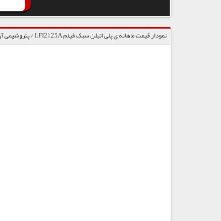
نمودار قیمت ماهانه ی پلی اتیلن سبک فیلم LFI2125A / پتروشیمی آریا ساسول