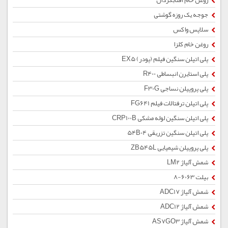
روغن خام آفتابگردان
جوجه یک روزه گوشتی
سلاپس واکس
روغن خام کلزا
پلی اتیلن سنگین فیلم (پودر) EX5
پلی استایرن انبساطی R400
پلی پروپیلن نساجی F30G
پلی اتیلن ترفتالات فیلم FG641
پلی اتیلن سنگین لوله مشکی CRP100B
پلی اتیلن سنگین تزریقی 54B04
پلی پروپیلن شیمیایی ZB545L
شمش آلیاژ LM2
بیلت 6063-8
شمش آلیاژ ADC17
شمش آلیاژ ADC12
شمش آلیاژ AS7GO3