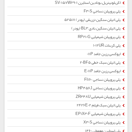
اکریلونیتریل بوتادین استایرن SV0157W2901
پلی پروپیلن نساجی F30S
پلی اتیلن سنگین تزریقی (پودر) 52518
پلی اتیلن سنگین بادی BL3 (پودر)
پلی پروپیلن شیمیایی RP210G
پلی کربنات 1012UR
اپوکسی رزین جامد 011P
پلی اتیلن سبک خطی 20BF5
اپوکسی رزین جامد E011P
پلی پروپیلن نساجی FI160
پلی پروپیلن نساجی HP456J
پلی پروپیلن شیمیایی ZR348U
پلی اتیلن سبک فیلم 2426E02
پلی پروپیلن شیمیایی EP1X30F
پلی پروپیلن نساجی X30S
پلی استایرن معمولی 1460