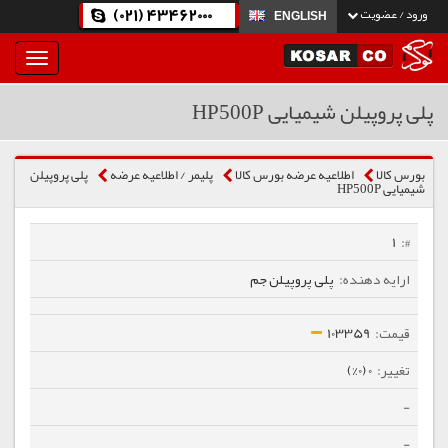
(021) 43462000
ورود / عضویت
ENGLISH
بار
و
بسته
پلی پروپیلن شیمیایی HP500P
نمودن
فهرست
بورس کالا
اطلاعیه عرضه بورس کالا
پلیمر / اطلاعیه عرضه
پلی پروپیلن
شیمیایی HP500P
1
پلی پروپیلن جم
103359
0 (0%)
-
-