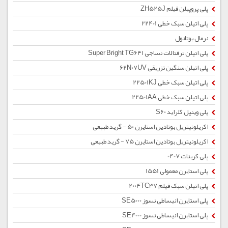
پلی پروپیلن فیلم ZH525J
پلی اتیلن سبک خطی 22401
نرمال بوتانول
پلی اتیلن ترفتالات نساجی Super Bright TG641
پلی اتیلن سنگین تزریقی 62N07UV
پلی اتیلن سبک خطی 22501KJ
پلی اتیلن سبک خطی 22501AA
پلی وینیل کلراید S60
اکریلونیتریل بوتادین استایرن 50 - گرید طبیعی
اکریلونیتریل بوتادین استایرن 75 - گرید طبیعی
پلی کربنات 0407
پلی استایرن معمولی 1551
پلی اتیلن سبک فیلم 2004TC37
پلی استایرن انبساطی نسوز SE5000
پلی استایرن انبساطی نسوز SE4000