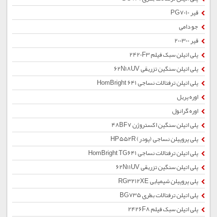
قیر PG7010
جو دامی
قیر 200300
پلی اتیلن سبک فیلم 2420F3
پلی اتیلن سنگین تزریقی 62N18UV
پلی اتیلن ترفتالات نساجی HomBright 641
اوره پریل
اوره گرانول
پلی اتیلن سنگین اکستروژن 48BF7
پلی پروپیلن نساجی (پودر) HP552R
پلی اتیلن ترفتالات نساجی HomBright TG641
پلی اتیلن سنگین تزریقی 62N11UV
پلی پروپیلن شیمیایی RG3212XE
پلی اتیلن ترفتالات بطری BG735
پلی اتیلن سبک فیلم 2426F8