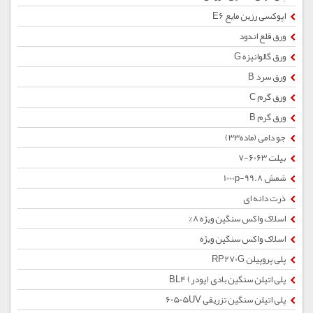
اپوکسی رزین مایع E6
ورق قلع اندود
ورق گالوانیزه G
ورق سرد B
ورق گرم C
ورق گرم B
جو دامی (ماده33)
بیلت 6063-7
شمش 1000p-99.8
ذرت دانه ای
اسلاک واکس سنگین ویژه 8%
اسلاک واکس سنگین ویژه
پلی پروپیلن RP270G
پلی اتیلن سنگین بادی (پودر) BL4
پلی اتیلن سنگین تزریقی 60505UV