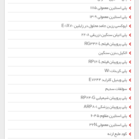
پلی استایرن معمولی 1115
پلی استایرن معمولی 1309
اپوکسی رزین جامد محلول در زایلین E01X70
پلی اتیلن سنگین تزریقی 2208
پلی پروپیلن فیلم RG3420L
الکیل بنزن سنگین
پلی پروپیلن فیلم RP120L
پلی کربنات W1
پلی وینیل کلراید E7244
سولفات سدیم
پلی پروپیلن شیمیایی RP240G
پلی پروپیلن پزشکی ARP801
پلی استایرن مقاوم 6045
پلی استایرن معمولی 32N
کود مایع ازته