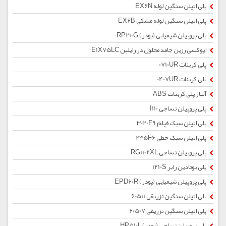
پلی اتیلن سنگین لوله EX6N
پلی اتیلن سنگین لوله مشکی EX6B
پلی پروپیلن شیمیایی (پودر) RP210G
اپوکسی رزین جامد محلول در زایلین E1X75LC
پلی کربنات 0710UR
پلی کربنات 0407UR
آلیاژ پلی کربنات ABS
پلی پروپیلن نساجی I110
پلی اتیلن سبک فیلم 3020F9
پلی اتیلن سبک خطی 235F6
پلی پروپیلن نساجی RG1102XL
پلی بوتادین رابر 1210S
پلی پروپیلن شیمیایی (پودر) EPD60R
پلی اتیلن سنگین تزریقی 60511
پلی اتیلن سنگین تزریقی 60507
پلی پروپیلن نساجی (پودر) HP510L