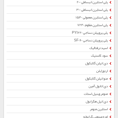
پلی استایرن انبساطی 200
پلی استایرن انبساطی 300
پلی استایرن معمولی 1540
پلی استایرن مقاوم 7240
پلی پروپیلن نساجی PYI220
پلی پروپیلن نساجی SF060
اسید ترفتالیک
سود کاستیک
دی اتیلن گلایکول
ارتوزایلن
منو اتیلن گلایکول
دی اتانول آمین
منومر وینیل استات
دی اتیل هگزانول
استایرن منومر
اوره صنعتی گرانوله