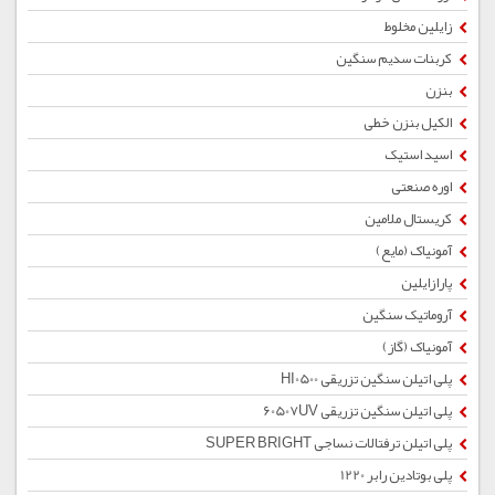
زایلین مخلوط
کربنات سدیم سنگین
بنزن
الکیل بنزن خطی
اسید استیک
اوره صنعتی
کریستال ملامین
آمونیاک (مایع)
پارازایلین
آروماتیک سنگین
آمونیاک (گاز)
پلی اتیلن سنگین تزریقی HI0500
پلی اتیلن سنگین تزریقی 60507UV
پلی اتیلن ترفتالات نساجی SUPER BRIGHT
پلی بوتادین رابر 1220