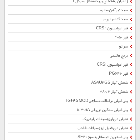
زعفران رشته ای بریده ممتاز (سرگل)
سبد تیرآهن مخلوط
سبد گندم دورم
قیر امولسیون CRS2
قیر 4050
سراتو
برنج هاشمی
قیر امولسیون CRS1
قیر PG6410
شمش آلیاژ AS9U3GS
شمش آلیاژ 380/3
پلی اتیلن ترفتالات نساجی TG645 MOD
پلی اتیلن سنگین تزریقی 5030SA
متیلن دی ایزوسیانات پلیمریک
متیلن دی فنیل ایزوسیانات خالص
پلی استایرن انبساطی نسوز SE40