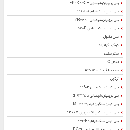
پلی پروپیلن شیمیایی EP2X83CE
پلی اتیلن سبک فیلم 2420E02
پلی پروپیلن شیمیایی ZR348T
پلی اتیلن سنگین بادی 8200B
مس مفتول
گوگرد گرانوله
شکر سفید
تختال C
سبد میلگرد 32تا12-A3
آرگون
پلی اتیلن سبک خطی 22B03
پلی پروپیلن شیمیایی RPX345S
پلی اتیلن سنگین فیلم MF3713
پلی اتیلن سنگین اکستروژن 6366M
پلی اتیلن سبک فیلم 2420F8
پلی اتیلن ترفتالات بطری BG731