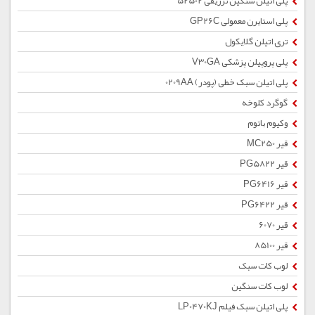
پلی اتیلن سنگین تزریقی 52502
پلی استایرن معمولی GP26C
تری اتیلن گلایکول
پلی پروپیلن پزشکی V30GA
پلی اتیلن سبک خطی (پودر) 0209AA
گوگرد کلوخه
وکیوم باتوم
قیر MC250
قیر PG5822
قیر PG6416
قیر PG6422
قیر 6070
قیر 85100
لوب کات سبک
لوب کات سنگین
پلی اتیلن سبک فیلم LP0470KJ