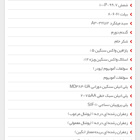
شمش 1000P-99.7
بیلت 6061-8
سبد میلگرد 12تا32-A3
گندم دورم
شکر خام
پارافین واکس سنگین 5%
اسلاک واکس سنگین ویژه 12%
سولفات آمونیوم (پودر)
سولفات آمونیوم
پلی اتیلن سنگین دورانی MD3840UA
پلی اتیلن سبک خطی 20075AA
پلی پروپیلن نساجی SIF010
زعفران رشته ای درجه 1 (پوشال مرغوب)
زعفران رشته ای درجه 1 (پوشال معمولی)
زعفران رشته ای بریده ممتاز (نگین)