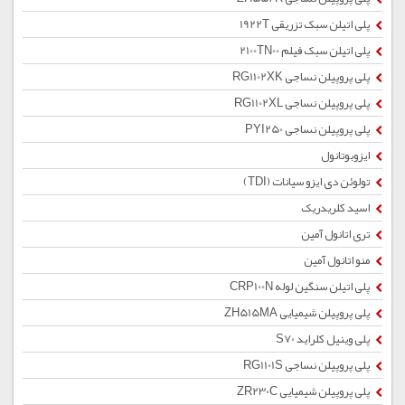
پلی اتیلن سبک تزریقی 1922T
پلی اتیلن سبک فیلم 2100TN00
پلی پروپیلن نساجی RG1102XK
پلی پروپیلن نساجی RG1102XL
پلی پروپیلن نساجی PYI250
ایزوبوتانول
تولوئن دی ایزو سیانات (TDI)
اسید کلریدریک
تری اتانول آمین
منو اتانول آمین
پلی اتیلن سنگین لوله CRP100N
پلی پروپیلن شیمیایی ZH515MA
پلی وینیل کلراید S70
پلی پروپیلن نساجی RG1101S
پلی پروپیلن شیمیایی ZR230C