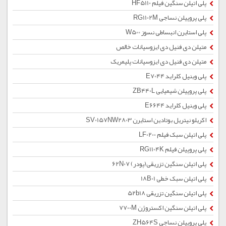
پلی اتیلن سنگین فیلم HF5110
پلی پروپیلن نساجی RG1102M
پلی استایرن انبساطی نسوز W500
متیلن دی فنیل دی ایزوسیانات خالص
متیلن دی فنیل دی ایزوسیانات پلیمریک
پلی وینیل کلراید E7044
پلی پروپیلن شیمیایی ZB440L
پلی وینیل کلراید E6644
اکریلو نیتریل بوتادین استایرن SV0157NW2803
پلی اتیلن سبک فیلم LF0200
پلی پروپیلن فیلم RG1104K
پلی اتیلن سنگین تزریقی(پودر) 62N07
پلی اتیلن سبک خطی 18B01
پلی اتیلن سنگین تزریقی 52b18
پلی اتیلن سنگین اکستروژن 7700M
پلی پروپیلن نساجی ZH564S