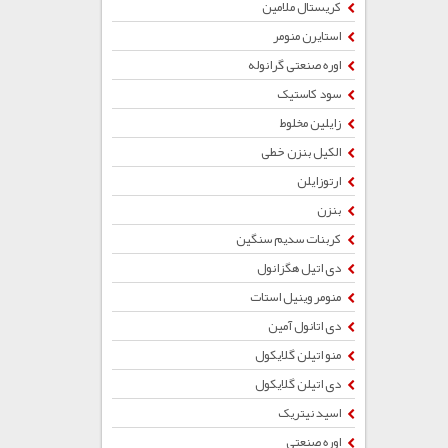
کریستال ملامین
استایرن منومر
اوره صنعتی گرانوله
سود کاستیک
زایلین مخلوط
الکیل بنزن خطی
ارتوزایلن
بنزن
کربنات سدیم سنگین
دی اتیل هگزانول
منومر وینیل استات
دی اتانول آمین
منو اتیلن گلایکول
دی اتیلن گلایکول
اسید نیتریک
اوره صنعتی