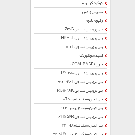
گوگرد گرانوله
سلاپس واکس
وکیوم باتوم
پلی پروپیلن نساجی Z30G
پلی پروپیلن نساجی HP510L
پلی پروپیلن نساجی 1102L
اسید سولفوریک
بنزن (COAL BASE)
پلی پروپیلن نساجی PYI250
پلی پروپیلن نساجی RG1102XL
پلی پروپیلن نساجی RG1102XK
پلی اتیلن سبک فیلم 2100TN00
پلی اتیلن سبک تزریقی 1922T
پلی پروپیلن نساجی ZH552R
پلی اتیلن سبک فیلم 2420D
پلی اتیلن سنگین تزریقی 5218UA