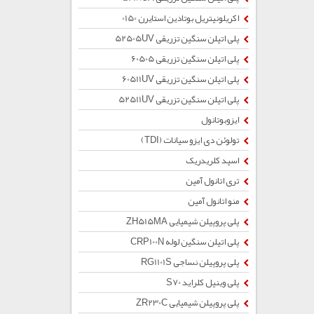
اکریلونیتریل بوتادین استایرن 0150
پلی اتیلن سنگین تزریقی 52505UV
پلی اتیلن سنگین تزریقی 60505
پلی اتیلن سنگین تزریقی 60511UV
پلی اتیلن سنگین تزریقی 52511UV
ایزوبوتانول
تولوئن دی ایزو سیانات (TDI)
اسید کلریدریک
تری اتانول آمین
منو اتانول آمین
پلی پروپیلن شیمیایی ZH515MA
پلی اتیلن سنگین لوله CRP100N
پلی پروپیلن نساجی RG1101S
پلی وینیل کلراید S70
پلی پروپیلن شیمیایی ZR230C