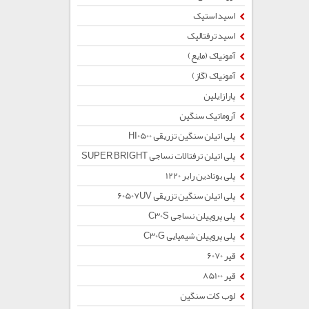
اسید استیک
اسید ترفتالیک
آمونیاک (مایع)
آمونیاک (گاز)
پارازایلین
آروماتیک سنگین
پلی اتیلن سنگین تزریقی HI0500
پلی اتیلن ترفتالات نساجی SUPER BRIGHT
پلی بوتادین رابر 1220
پلی اتیلن سنگین تزریقی 60507UV
پلی پروپیلن نساجی C30S
پلی پروپیلن شیمیایی C30G
قیر 6070
قیر 85100
لوب کات سنگین