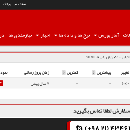
استخدام
وبلاگ
ات
آمار
بورس
نرخ ها
و داده ها
اخبار
نیازمندی ها
درب
تیلن سنگین تزریقی 5030EA
تغییر
بیشترین
?
کمترین
?
زمان بروز رسانی
نمودا
0 (0%)
-
-
7 سال پیش
فارش لطفا تماس بگیرید
(+98 21) 43462