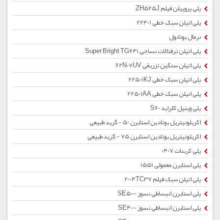
پلی پروپیلن فیلم ZH525J
پلی اتیلن سبک خطی 22401
نرمال بوتانول
پلی اتیلن ترفتالات نساجی Super Bright TG641
پلی اتیلن سنگین تزریقی 62N07UV
پلی اتیلن سبک خطی 22501KJ
پلی اتیلن سبک خطی 22501AA
پلی وینیل کلراید S60
اکریلونیتریل بوتادین استایرن 50 - گرید طبیعی
اکریلونیتریل بوتادین استایرن 75 - گرید طبیعی
پلی کربنات 0407
پلی استایرن معمولی 1551
پلی اتیلن سبک فیلم 2004TC37
پلی استایرن انبساطی نسوز SE5000
پلی استایرن انبساطی نسوز SE4000