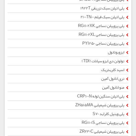
پلی اتیلن سبک تزریقی 1922T
پلی اتیلن سبک فیلم 2100TN00
پلی پروپیلن نساجی RG1102XK
پلی پروپیلن نساجی RG1102XL
پلی پروپیلن نساجی PYI250
ایزوبوتانول
تولوئن دی ایزو سیانات (TDI)
اسید کلریدریک
تری اتانول آمین
منو اتانول آمین
پلی اتیلن سنگین لوله CRP100N
پلی پروپیلن شیمیایی ZH515MA
پلی وینیل کلراید S70
پلی پروپیلن نساجی RG1101S
پلی پروپیلن شیمیایی ZR230C