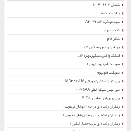
شمش 1000P-99.7
بیلت 6061-8
سبد میلگرد 12تا32-A3
گندم دورم
شکر خام
پارافین واکس سنگین 5%
اسلاک واکس سنگین ویژه 12%
سولفات آمونیوم (پودر)
سولفات آمونیوم
پلی اتیلن سنگین دورانی MD3840UA
پلی اتیلن سبک خطی 20075AA
پلی پروپیلن نساجی SIF010
زعفران رشته ای درجه 1 (پوشال مرغوب)
زعفران رشته ای درجه 1 (پوشال معمولی)
زعفران رشته ای بریده ممتاز (نگین)