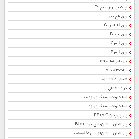
اپوکسی رزین مایع E6
ورق قلع اندود
ورق گالوانیزه G
ورق سرد B
ورق گرم C
ورق گرم B
جو دامی (ماده33)
بیلت 6063-7
شمش 1000p-99.8
ذرت دانه ای
اسلاک واکس سنگین ویژه 8%
اسلاک واکس سنگین ویژه
پلی پروپیلن RP270G
پلی اتیلن سنگین بادی (پودر) BL4
پلی اتیلن سنگین تزریقی 60505UV