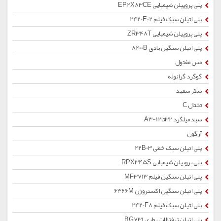
پلی پروپیلن شیمیایی EP2X83CE
پلی اتیلن سبک فیلم 2420E02
پلی پروپیلن شیمیایی ZR348T
پلی اتیلن سنگین بادی 8200B
مس مفتول
گوگرد گرانوله
شکر سفید
تختال C
سبد میلگرد 32تا12-A3
آرگون
پلی اتیلن سبک خطی 22B03
پلی پروپیلن شیمیایی RPX345S
پلی اتیلن سنگین فیلم MF3713
پلی اتیلن سنگین اکستروژن 6366M
پلی اتیلن سبک فیلم 2420F8
پلی اتیلن ترفتالات بطری BG731