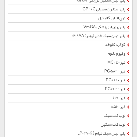
پلی اتیلن سنگین تزریقی 52502
پلی استایرن معمولی GP26C
تری اتیلن گلایکول
پلی پروپیلن پزشکی V30GA
پلی اتیلن سبک خطی (پودر) 0209AA
گوگرد کلوخه
وکیوم باتوم
قیر MC250
قیر PG5822
قیر PG6416
قیر PG6422
قیر 6070
قیر 85100
لوب کات سبک
لوب کات سنگین
پلی اتیلن سبک فیلم LP0470KJ