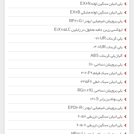
پلی اتیلن سنگین لوله EX6N
پلی اتیلن سنگین لوله مشکی EX6B
پلی پروپیلن شیمیایی (پودر) RP210G
اپوکسی رزین جامد محلول در زایلین E1X75LC
پلی کربنات 0710UR
پلی کربنات 0407UR
آلیاژ پلی کربنات ABS
پلی پروپیلن نساجی I110
پلی اتیلن سبک فیلم 3020F9
پلی اتیلن سبک خطی 235F6
پلی پروپیلن نساجی RG1102XL
پلی بوتادین رابر 1210S
پلی پروپیلن شیمیایی (پودر) EPD60R
پلی اتیلن سنگین تزریقی 60511
پلی اتیلن سنگین تزریقی 60507
پلی پروپیلن نساجی (پودر) HP510L