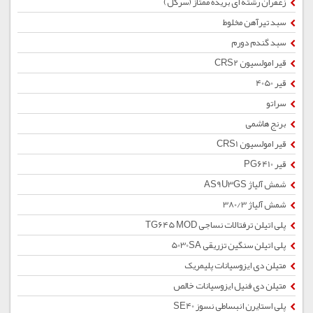
زعفران رشته ای بریده ممتاز (سرگل)
سبد تیرآهن مخلوط
سبد گندم دورم
قیر امولسیون CRS2
قیر 4050
سراتو
برنج هاشمی
قیر امولسیون CRS1
قیر PG6410
شمش آلیاژ AS9U3GS
شمش آلیاژ 380/3
پلی اتیلن ترفتالات نساجی TG645 MOD
پلی اتیلن سنگین تزریقی 5030SA
متیلن دی ایزوسیانات پلیمریک
متیلن دی فنیل ایزوسیانات خالص
پلی استایرن انبساطی نسوز SE40