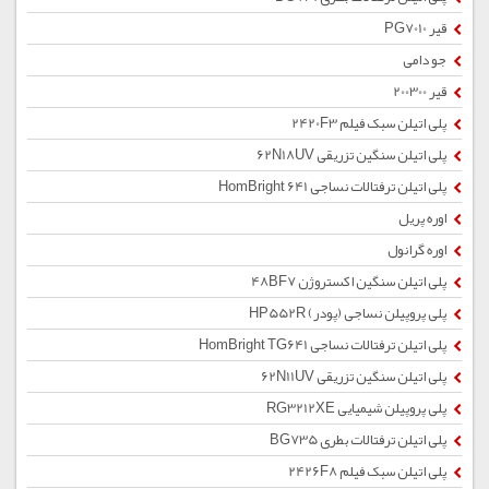
قیر PG7010
جو دامی
قیر 200300
پلی اتیلن سبک فیلم 2420F3
پلی اتیلن سنگین تزریقی 62N18UV
پلی اتیلن ترفتالات نساجی HomBright 641
اوره پریل
اوره گرانول
پلی اتیلن سنگین اکستروژن 48BF7
پلی پروپیلن نساجی (پودر) HP552R
پلی اتیلن ترفتالات نساجی HomBright TG641
پلی اتیلن سنگین تزریقی 62N11UV
پلی پروپیلن شیمیایی RG3212XE
پلی اتیلن ترفتالات بطری BG735
پلی اتیلن سبک فیلم 2426F8