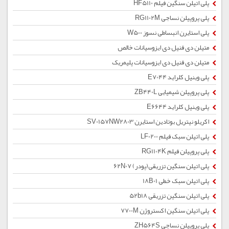
پلی اتیلن سنگین فیلم HF5110
پلی پروپیلن نساجی RG1102M
پلی استایرن انبساطی نسوز W500
متیلن دی فنیل دی ایزوسیانات خالص
متیلن دی فنیل دی ایزوسیانات پلیمریک
پلی وینیل کلراید E7044
پلی پروپیلن شیمیایی ZB440L
پلی وینیل کلراید E6644
اکریلو نیتریل بوتادین استایرن SV0157NW2803
پلی اتیلن سبک فیلم LF0200
پلی پروپیلن فیلم RG1104K
پلی اتیلن سنگین تزریقی(پودر) 62N07
پلی اتیلن سبک خطی 18B01
پلی اتیلن سنگین تزریقی 52b18
پلی اتیلن سنگین اکستروژن 7700M
پلی پروپیلن نساجی ZH564S