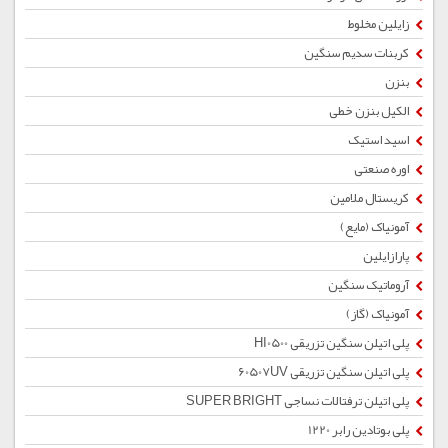
زایلین مخلوط
کربنات سدیم سنگین
بنزن
الکیل بنزن خطی
اسید استیک
اوره صنعتی
کریستال ملامین
آمونیاک (مایع)
پارازایلین
آروماتیک سنگین
آمونیاک (گاز)
پلی اتیلن سنگین تزریقی HI0500
پلی اتیلن سنگین تزریقی 60507UV
پلی اتیلن ترفتالات نساجی SUPER BRIGHT
پلی بوتادین رابر 1220