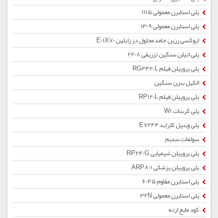
پلی استایرن معمولی 1115
پلی استایرن معمولی 1309
اپوکسی رزین جامد محلول در زایلین E01X70
پلی اتیلن سنگین تزریقی 2208
پلی پروپیلن فیلم RG3420L
الکیل بنزن سنگین
پلی پروپیلن فیلم RP120L
پلی کربنات W1
پلی وینیل کلراید E7244
سولفات سدیم
پلی پروپیلن شیمیایی RP240G
پلی پروپیلن پزشکی ARP801
پلی استایرن مقاوم 6045
پلی استایرن معمولی 32N
کود مایع ازته