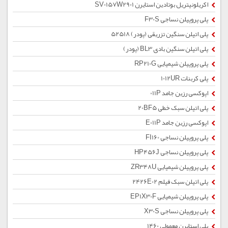
اکریلونیتریل بوتادین استایرن SV0157W2901
پلی پروپیلن نساجی F30S
پلی اتیلن سنگین تزریقی (پودر) 52518
پلی اتیلن سنگین بادی BL3 (پودر)
پلی پروپیلن شیمیایی RP210G
پلی کربنات 1012UR
اپوکسی رزین جامد 011P
پلی اتیلن سبک خطی 20BF5
اپوکسی رزین جامد E011P
پلی پروپیلن نساجی FI160
پلی پروپیلن نساجی HP456J
پلی پروپیلن شیمیایی ZR348U
پلی اتیلن سبک فیلم 2426E02
پلی پروپیلن شیمیایی EP1X30F
پلی پروپیلن نساجی X30S
پلی استایرن معمولی 1460