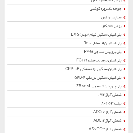
روغن خام آفتابگردان
جوجه یک روزه گوشتی
سلاپس واکس
روغن خام کلزا
پلی اتیلن سنگین فیلم (پودر) EX5
پلی استایرن انبساطی R400
پلی پروپیلن نساجی F30G
پلی اتیلن ترفتالات فیلم FG641
پلی اتیلن سنگین لوله مشکی CRP100B
پلی اتیلن سنگین تزریقی 54B04
پلی پروپیلن شیمیایی ZB545L
شمش آلیاژ LM2
بیلت 6063-8
شمش آلیاژ ADC17
شمش آلیاژ ADC12
شمش آلیاژ AS7GO3