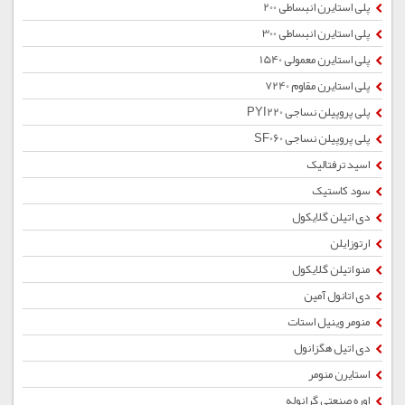
پلی استایرن انبساطی 200
پلی استایرن انبساطی 300
پلی استایرن معمولی 1540
پلی استایرن مقاوم 7240
پلی پروپیلن نساجی PYI220
پلی پروپیلن نساجی SF060
اسید ترفتالیک
سود کاستیک
دی اتیلن گلایکول
ارتوزایلن
منو اتیلن گلایکول
دی اتانول آمین
منومر وینیل استات
دی اتیل هگزانول
استایرن منومر
اوره صنعتی گرانوله