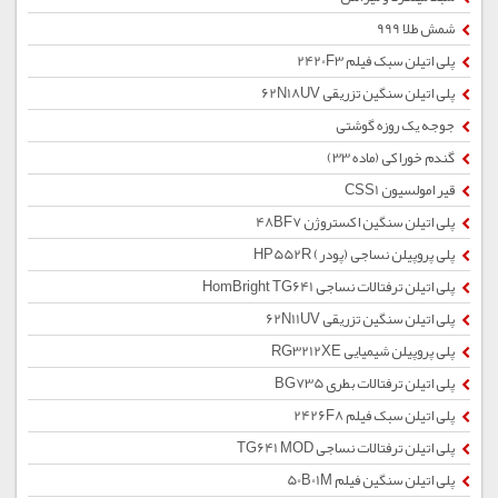
شمش طلا 999
پلی اتیلن سبک فیلم 2420F3
پلی اتیلن سنگین تزریقی 62N18UV
جوجه یک روزه گوشتی
گندم خوراکی (ماده 33)
قیر امولسیون CSS1
پلی اتیلن سنگین اکستروژن 48BF7
پلی پروپیلن نساجی (پودر) HP552R
پلی اتیلن ترفتالات نساجی HomBright TG641
پلی اتیلن سنگین تزریقی 62N11UV
پلی پروپیلن شیمیایی RG3212XE
پلی اتیلن ترفتالات بطری BG735
پلی اتیلن سبک فیلم 2426F8
پلی اتیلن ترفتالات نساجی TG641 MOD
پلی اتیلن سنگین فیلم 50B01M