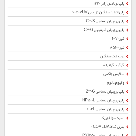
پلی بوتادین رابر 1220
پلی اتیلن سنگین تزریقی 60507UV
پلی پروپیلن نساجی C30S
پلی پروپیلن شیمیایی C30G
قیر 6070
قیر 85100
لوب کات سنگین
گوگرد گرانوله
سلاپس واکس
وکیوم باتوم
پلی پروپیلن نساجی Z30G
پلی پروپیلن نساجی HP510L
پلی پروپیلن نساجی 1102L
اسید سولفوریک
بنزن (COAL BASE)
پلی پروپیلن نساجی PYI250