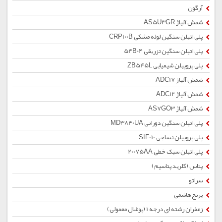
آرگون
شمش آلیاژ AS5U3GR
پلی اتیلن سنگین لوله مشکی CRP100B
پلی اتیلن سنگین تزریقی 54B04
پلی پروپیلن شیمیایی ZB545L
شمش آلیاژ ADC17
شمش آلیاژ ADC12
شمش آلیاژ AS7GO3
پلی اتیلن سنگین دورانی MD3840UA
پلی پروپیلن نساجی SIF010
پلی اتیلن سبک خطی 20075AA
پتاس (کلرید پتاسیم)
سراتو
برنج هاشمی
زعفران رشته ای درجه 1 (پوشال معمولی)