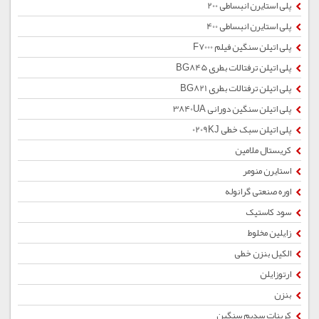
پلی استایرن انبساطی 200
پلی استایرن انبساطی 400
پلی اتیلن سنگین فیلم F7000
پلی اتیلن ترفتالات بطری BG845
پلی اتیلن ترفتالات بطری BG821
پلی اتیلن سنگین دورانی 3840UA
پلی اتیلن سبک خطی 0209KJ
کریستال ملامین
استایرن منومر
اوره صنعتی گرانوله
سود کاستیک
زایلین مخلوط
الکیل بنزن خطی
ارتوزایلن
بنزن
کربنات سدیم سنگین