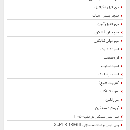
دی اتیل هگزانول
منومر وینیل استات
دی اتانول آمین
منو اتیلن گلایکول
دی اتیلن گلایکول
اسید نیتریک
اوره صنعتی
اسید استیک
اسید ترفتالیک
آمونیاک (مایع)
آمونیاک (گاز)
پارازایلین
آروماتیک سنگین
پلی اتیلن سنگین تزریقی HI0500
پلی اتیلن ترفتالات نساجی SUPER BRIGHT