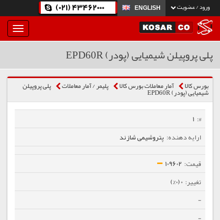
(021) 43462000
ورود / عضویت
ENGLISH
بار
و
بسته
پلی پروپیلن شیمیایی (پودر) EPD60R
نمودن
فهرست
بورس کالا
آمار معاملات بورس کالا
پلیمر / آمار معاملات
پلی پروپیلن
شیمیایی (پودر) EPD60R
1
پتروشیمی شازند
109602
0 (0%)
-
-