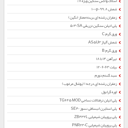
اسلاک واکس سنگین ویژه 8%
شمش 1000p-99.8
زعفران رشته ای بریده ممتاز (نگین)
پلی اتیلن سنگین تزریقی 5030SA
ورق گرم C
شمش آلیاژ AS5U3
ورق گرم B
تیرآهن 14 تا 18
بیلت 6063-12
سبد گندم دورم
زعفران رشته ای درجه 1 (پوشال مرغوب)
اوره گرانول
پلی اتیلن ترفتالات نساجی TG645 MOD
پلی استایرن انبساطی نسوز SE40
پلی پروپیلن شیمیایی ZB432L
پلی پروپیلن شیمیایی PNR230C