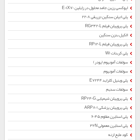
اپوکسی رزین جامد محلول در زایلین E01X70
پلی اتیلن سنگین تزریقی 2208
پلی پروپیلن فیلم RG3420L
الکیل بنزن سنگین
پلی پروپیلن فیلم RP120L
پلی کربنات W1
سولفات آمونیوم (پودر)
سولفات آمونیوم
پلی وینیل کلراید E7244
سولفات سدیم
پلی پروپیلن شیمیایی RP240G
پلی پروپیلن پزشکی ARP801
پلی استایرن مقاوم 6045
پلی استایرن معمولی 32N
کود مایع ازته