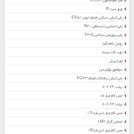
قیر امولسیون CSS1H
ورق سرد B
پلی اتیلن سنگین فیلم (پودر) EX5
پلی استایرن انبساطی R400
پلی پروپیلن نساجی F30G
روغن خام کلزا
لوب کات سبک
اوره پریل
سولفور مولیبدن
پلی اتیلن ترفتالات فیلم FG641
بیلت 6063-7
مس کم عیار 5%
بیلت 6063-8
مس کم عیار (سرباره G )
شمش آلیاژ LM2
مس کم عیار (سرباره R)