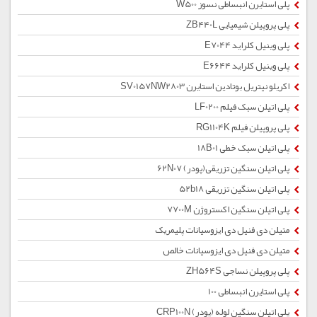
پلی استایرن انبساطی نسوز W500
پلی پروپیلن شیمیایی ZB440L
پلی وینیل کلراید E7044
پلی وینیل کلراید E6644
اکریلو نیتریل بوتادین استایرن SV0157NW2803
پلی اتیلن سبک فیلم LF0200
پلی پروپیلن فیلم RG1104K
پلی اتیلن سبک خطی 18B01
پلی اتیلن سنگین تزریقی(پودر) 62N07
پلی اتیلن سنگین تزریقی 52b18
پلی اتیلن سنگین اکستروژن 7700M
متیلن دی فنیل دی ایزوسیانات پلیمریک
متیلن دی فنیل دی ایزوسیانات خالص
پلی پروپیلن نساجی ZH564S
پلی استایرن انبساطی 100
پلی اتیلن سنگین لوله (پودر) CRP100N