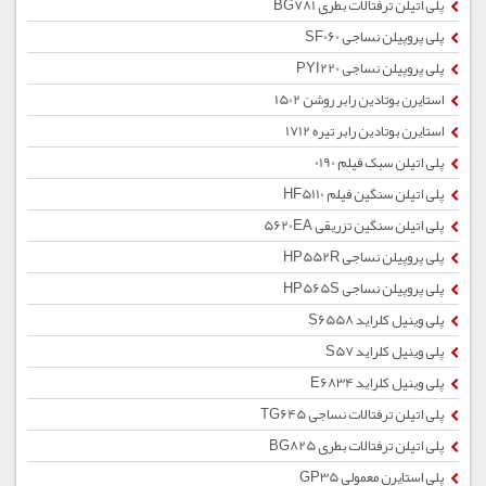
پلی اتیلن ترفتالات بطری BG781
پلی پروپیلن نساجی SF060
پلی پروپیلن نساجی PYI220
استایرن بوتادین رابر روشن 1502
استایرن بوتادین رابر تیره 1712
پلی اتیلن سبک فیلم 0190
پلی اتیلن سنگین فیلم HF5110
پلی اتیلن سنگین تزریقی 5620EA
پلی پروپیلن نساجی HP552R
پلی پروپیلن نساجی HP565S
پلی وینیل کلراید S6558
پلی وینیل کلراید S57
پلی وینیل کلراید E6834
پلی اتیلن ترفتالات نساجی TG645
پلی اتیلن ترفتالات بطری BG825
پلی استایرن معمولی GP35