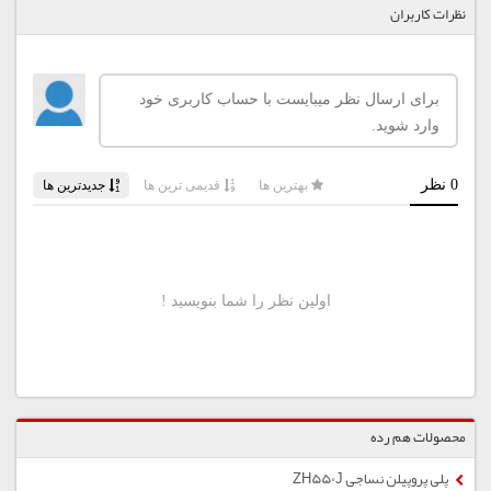
نظرات کاربران
محصولات هم رده
پلی پروپیلن نساجی ZH550J