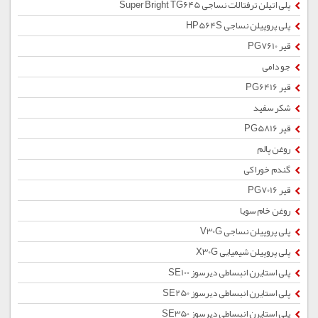
پلی اتیلن ترفتالات نساجی Super Bright TG645
پلی پروپیلن نساجی HP564S
قیر PG7610
جو دامی
قیر PG6416
شکر سفید
قیر PG5816
روغن پالم
گندم خوراکی
قیر PG7016
روغن خام سویا
پلی پروپیلن نساجی V30G
پلی پروپیلن شیمیایی X30G
پلی استایرن انبساطی دیرسوز SE100
پلی استایرن انبساطی دیرسوز SE250
پلی استایرن انبساطی دیرسوز SE350