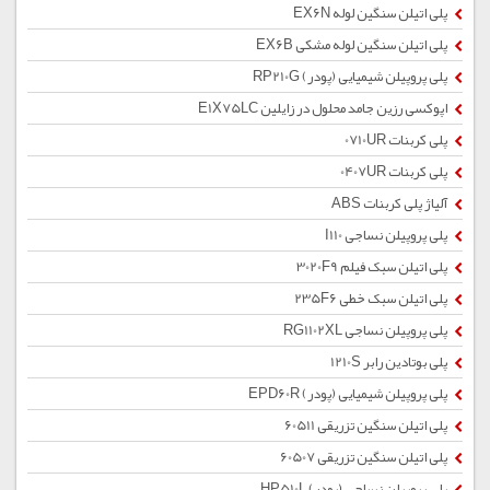
پلی اتیلن سنگین لوله EX6N
پلی اتیلن سنگین لوله مشکی EX6B
پلی پروپیلن شیمیایی (پودر) RP210G
اپوکسی رزین جامد محلول در زایلین E1X75LC
پلی کربنات 0710UR
پلی کربنات 0407UR
آلیاژ پلی کربنات ABS
پلی پروپیلن نساجی I110
پلی اتیلن سبک فیلم 3020F9
پلی اتیلن سبک خطی 235F6
پلی پروپیلن نساجی RG1102XL
پلی بوتادین رابر 1210S
پلی پروپیلن شیمیایی (پودر) EPD60R
پلی اتیلن سنگین تزریقی 60511
پلی اتیلن سنگین تزریقی 60507
پلی پروپیلن نساجی (پودر) HP510L