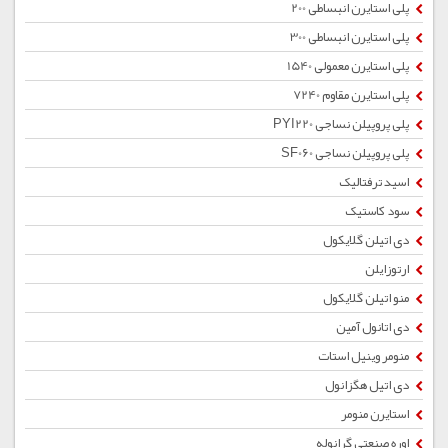
پلی استایرن انبساطی 200
پلی استایرن انبساطی 300
پلی استایرن معمولی 1540
پلی استایرن مقاوم 7240
پلی پروپیلن نساجی PYI220
پلی پروپیلن نساجی SF060
اسید ترفتالیک
سود کاستیک
دی اتیلن گلایکول
ارتوزایلن
منو اتیلن گلایکول
دی اتانول آمین
منومر وینیل استات
دی اتیل هگزانول
استایرن منومر
اوره صنعتی گرانوله