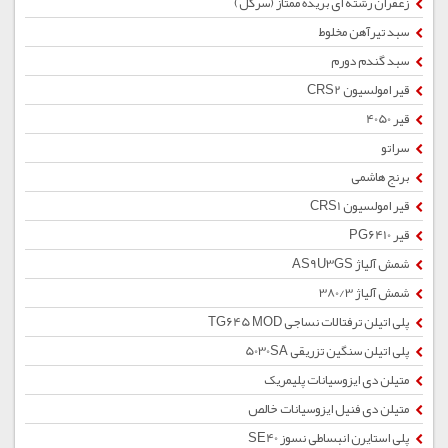
زعفران رشته ای بریده ممتاز (سرگل)
سبد تیرآهن مخلوط
سبد گندم دورم
قیر امولسیون CRS2
قیر 4050
سراتو
برنج هاشمی
قیر امولسیون CRS1
قیر PG6410
شمش آلیاژ AS9U3GS
شمش آلیاژ 380/3
پلی اتیلن ترفتالات نساجی TG645 MOD
پلی اتیلن سنگین تزریقی 5030SA
متیلن دی ایزوسیانات پلیمریک
متیلن دی فنیل ایزوسیانات خالص
پلی استایرن انبساطی نسوز SE40