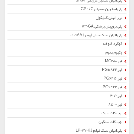
پلی اتیلن سنگین تزریقی 52502
پلی استایرن معمولی GP26C
تری اتیلن گلایکول
پلی پروپیلن پزشکی V30GA
پلی اتیلن سبک خطی (پودر) 0209AA
گوگرد کلوخه
وکیوم باتوم
قیر MC250
قیر PG5822
قیر PG6416
قیر PG6422
قیر 6070
قیر 85100
لوب کات سبک
لوب کات سنگین
پلی اتیلن سبک فیلم LP0470KJ