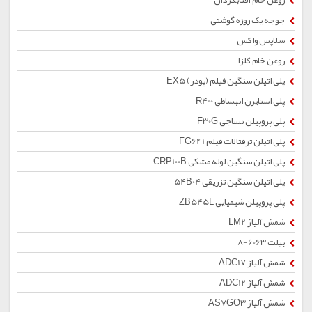
روغن خام آفتابگردان
جوجه یک روزه گوشتی
سلاپس واکس
روغن خام کلزا
پلی اتیلن سنگین فیلم (پودر) EX5
پلی استایرن انبساطی R400
پلی پروپیلن نساجی F30G
پلی اتیلن ترفتالات فیلم FG641
پلی اتیلن سنگین لوله مشکی CRP100B
پلی اتیلن سنگین تزریقی 54B04
پلی پروپیلن شیمیایی ZB545L
شمش آلیاژ LM2
بیلت 6063-8
شمش آلیاژ ADC17
شمش آلیاژ ADC12
شمش آلیاژ AS7GO3