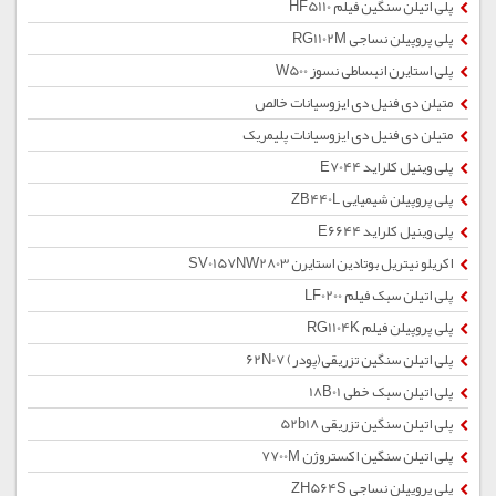
پلی اتیلن سنگین فیلم HF5110
پلی پروپیلن نساجی RG1102M
پلی استایرن انبساطی نسوز W500
متیلن دی فنیل دی ایزوسیانات خالص
متیلن دی فنیل دی ایزوسیانات پلیمریک
پلی وینیل کلراید E7044
پلی پروپیلن شیمیایی ZB440L
پلی وینیل کلراید E6644
اکریلو نیتریل بوتادین استایرن SV0157NW2803
پلی اتیلن سبک فیلم LF0200
پلی پروپیلن فیلم RG1104K
پلی اتیلن سنگین تزریقی(پودر) 62N07
پلی اتیلن سبک خطی 18B01
پلی اتیلن سنگین تزریقی 52b18
پلی اتیلن سنگین اکستروژن 7700M
پلی پروپیلن نساجی ZH564S