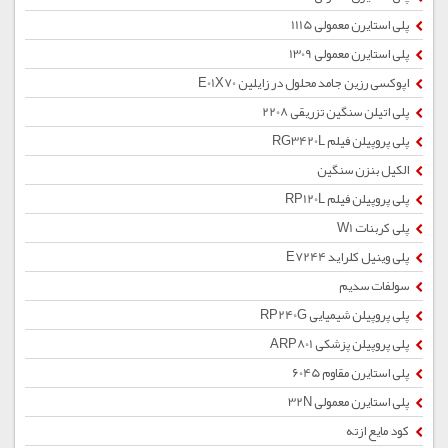
پلی استایرن معمولی 1115
پلی استایرن معمولی 1309
اپوکسی رزین جامد محلول در زایلین E01X70
پلی اتیلن سنگین تزریقی 2208
پلی پروپیلن فیلم RG3420L
الکیل بنزن سنگین
پلی پروپیلن فیلم RP120L
پلی کربنات W1
پلی وینیل کلراید E7244
سولفات سدیم
پلی پروپیلن شیمیایی RP240G
پلی پروپیلن پزشکی ARP801
پلی استایرن مقاوم 6045
پلی استایرن معمولی 32N
کود مایع ازته