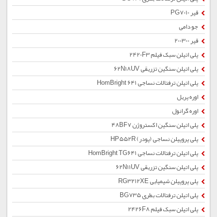
قیر PG7010
جو دامی
قیر 200300
پلی اتیلن سبک فیلم 2420F3
پلی اتیلن سنگین تزریقی 62N18UV
پلی اتیلن ترفتالات نساجی HomBright 641
اوره پریل
اوره گرانول
پلی اتیلن سنگین اکستروژن 48BF7
پلی پروپیلن نساجی (پودر) HP552R
پلی اتیلن ترفتالات نساجی HomBright TG641
پلی اتیلن سنگین تزریقی 62N11UV
پلی پروپیلن شیمیایی RG3212XE
پلی اتیلن ترفتالات بطری BG735
پلی اتیلن سبک فیلم 2426F8