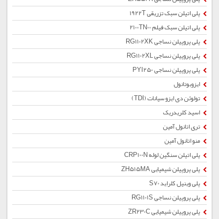
پلی اتیلن سبک تزریقی 1922T
پلی اتیلن سبک فیلم 2100TN00
پلی پروپیلن نساجی RG1102XK
پلی پروپیلن نساجی RG1102XL
پلی پروپیلن نساجی PYI250
ایزوبوتانول
تولوئن دی ایزو سیانات (TDI)
اسید کلریدریک
تری اتانول آمین
منو اتانول آمین
پلی اتیلن سنگین لوله CRP100N
پلی پروپیلن شیمیایی ZH515MA
پلی وینیل کلراید S70
پلی پروپیلن نساجی RG1101S
پلی پروپیلن شیمیایی ZR230C