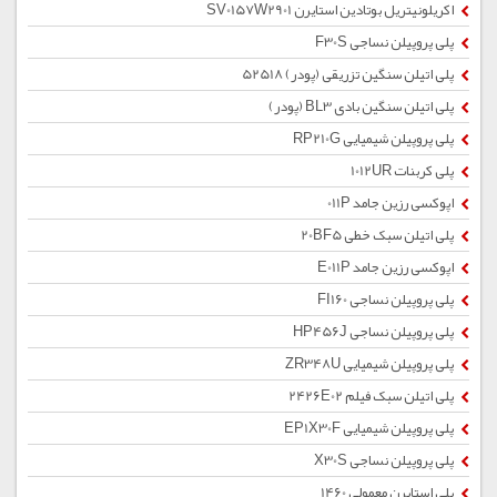
اکریلونیتریل بوتادین استایرن SV0157W2901
پلی پروپیلن نساجی F30S
پلی اتیلن سنگین تزریقی (پودر) 52518
پلی اتیلن سنگین بادی BL3 (پودر)
پلی پروپیلن شیمیایی RP210G
پلی کربنات 1012UR
اپوکسی رزین جامد 011P
پلی اتیلن سبک خطی 20BF5
اپوکسی رزین جامد E011P
پلی پروپیلن نساجی FI160
پلی پروپیلن نساجی HP456J
پلی پروپیلن شیمیایی ZR348U
پلی اتیلن سبک فیلم 2426E02
پلی پروپیلن شیمیایی EP1X30F
پلی پروپیلن نساجی X30S
پلی استایرن معمولی 1460