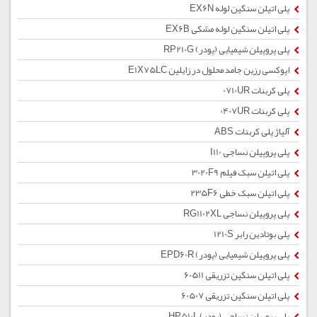
پلی اتیلن سنگین لوله EX6N
پلی اتیلن سنگین لوله مشکی EX6B
پلی پروپیلن شیمیایی (پودر) RP210G
اپوکسی رزین جامد محلول در زایلین E1X75LC
پلی کربنات 0710UR
پلی کربنات 0407UR
آلیاژ پلی کربنات ABS
پلی پروپیلن نساجی I110
پلی اتیلن سبک فیلم 3020F9
پلی اتیلن سبک خطی 235F6
پلی پروپیلن نساجی RG1102XL
پلی بوتادین رابر 1210S
پلی پروپیلن شیمیایی (پودر) EPD60R
پلی اتیلن سنگین تزریقی 60511
پلی اتیلن سنگین تزریقی 60507
پلی پروپیلن نساجی (پودر) HP510L