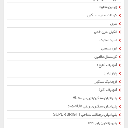
زایلین مخلوط
کربنات سدیم سنگین
بنزن
الکیل بنزن خطی
اسید استیک
اوره صنعتی
کریستال ملامین
آمونیاک (مایع)
پارازایلین
آروماتیک سنگین
آمونیاک (گاز)
پلی اتیلن سنگین تزریقی HI0500
پلی اتیلن سنگین تزریقی 60507UV
پلی اتیلن ترفتالات نساجی SUPER BRIGHT
پلی بوتادین رابر 1220