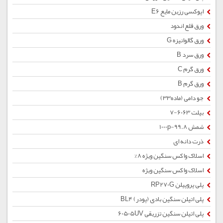
اپوکسی رزین مایع E6
ورق قلع اندود
ورق گالوانیزه G
ورق سرد B
ورق گرم C
ورق گرم B
جو دامی (ماده33)
بیلت 6063-7
شمش 1000p-99.8
ذرت دانه ای
اسلاک واکس سنگین ویژه 8%
اسلاک واکس سنگین ویژه
پلی پروپیلن RP270G
پلی اتیلن سنگین بادی (پودر) BL4
پلی اتیلن سنگین تزریقی 60505UV