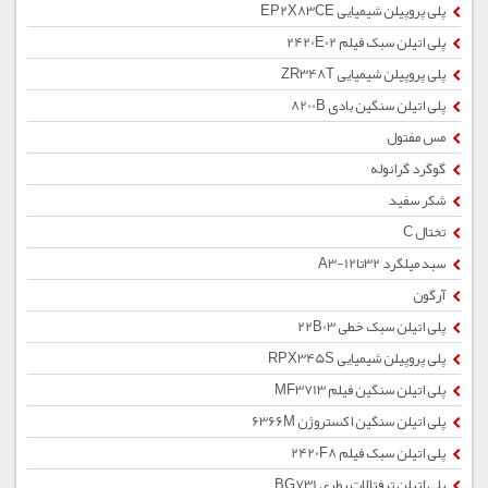
پلی پروپیلن شیمیایی EP2X83CE
پلی اتیلن سبک فیلم 2420E02
پلی پروپیلن شیمیایی ZR348T
پلی اتیلن سنگین بادی 8200B
مس مفتول
گوگرد گرانوله
شکر سفید
تختال C
سبد میلگرد 32تا12-A3
آرگون
پلی اتیلن سبک خطی 22B03
پلی پروپیلن شیمیایی RPX345S
پلی اتیلن سنگین فیلم MF3713
پلی اتیلن سنگین اکستروژن 6366M
پلی اتیلن سبک فیلم 2420F8
پلی اتیلن ترفتالات بطری BG731