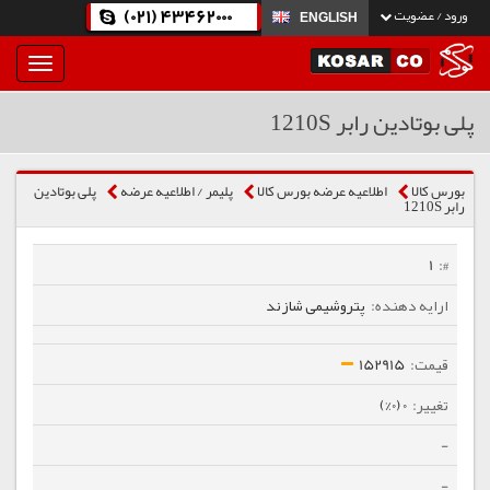
(021) 43462000
ورود / عضویت
ENGLISH
بار
و
بسته
پلی بوتادین رابر 1210S
نمودن
فهرست
بورس کالا
اطلاعیه عرضه بورس کالا
پلیمر / اطلاعیه عرضه
پلی بوتادین
رابر 1210S
1
پتروشیمی شازند
152915
0 (0%)
-
-