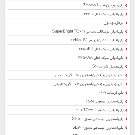
پلی پروپیلن فیلم ZH525J
پلی اتیلن سبک خطی 22401
نرمال بوتانول
پلی اتیلن ترفتالات نساجی Super Bright TG641
پلی اتیلن سنگین تزریقی 62N07UV
پلی اتیلن سبک خطی 22501KJ
پلی اتیلن سبک خطی 22501AA
پلی وینیل کلراید S60
اکریلونیتریل بوتادین استایرن 50 - گرید طبیعی
اکریلونیتریل بوتادین استایرن 75 - گرید طبیعی
پلی کربنات 0407
پلی استایرن معمولی 1551
پلی اتیلن سبک فیلم 2004TC37
پلی استایرن انبساطی نسوز SE5000
پلی استایرن انبساطی نسوز SE4000