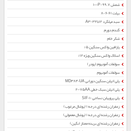
شمش 1000P-99.7
بیلت 6061-8
سبد میلگرد 12تا32-A3
گندم دورم
شکر خام
پارافین واکس سنگین 5%
اسلاک واکس سنگین ویژه 12%
سولفات آمونیوم (پودر)
سولفات آمونیوم
پلی اتیلن سنگین دورانی MD3840UA
پلی اتیلن سبک خطی 20075AA
پلی پروپیلن نساجی SIF010
زعفران رشته ای درجه 1 (پوشال مرغوب)
زعفران رشته ای درجه 1 (پوشال معمولی)
زعفران رشته ای بریده ممتاز (نگین)