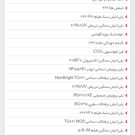
شمش طلا 999
پلی اتیلن سبک فیلم 2420F3
پلی اتیلن سنگین تزریقی 62N18UV
جوجه یک روزه گوشتی
گندم خوراکی (ماده 33)
قیر امولسیون CSS1
پلی اتیلن سنگین اکستروژن 48BF7
پلی پروپیلن نساجی (پودر) HP552R
پلی اتیلن ترفتالات نساجی HomBright TG641
پلی اتیلن سنگین تزریقی 62N11UV
پلی پروپیلن شیمیایی RG3212XE
پلی اتیلن ترفتالات بطری BG735
پلی اتیلن سبک فیلم 2426F8
پلی اتیلن ترفتالات نساجی TG641 MOD
پلی اتیلن سنگین فیلم 50B01M