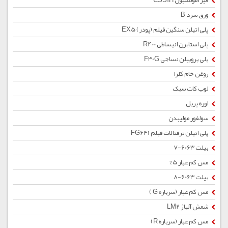
قیر امولسیون CSS1H
ورق سرد B
پلی اتیلن سنگین فیلم (پودر) EX5
پلی استایرن انبساطی R400
پلی پروپیلن نساجی F30G
روغن خام کلزا
لوب کات سبک
اوره پریل
سولفور مولیبدن
پلی اتیلن ترفتالات فیلم FG641
بیلت 6063-7
مس کم عیار 5%
بیلت 6063-8
مس کم عیار (سرباره G )
شمش آلیاژ LM2
مس کم عیار (سرباره R)