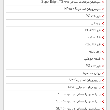
پلی اتیلن ترفتالات نساجی Super Bright TG645
پلی پروپیلن نساجی HP564S
قیر PG7610
جو دامی
قیر PG6416
شکر سفید
قیر PG5816
روغن پالم
گندم خوراکی
قیر PG7016
روغن خام سویا
پلی پروپیلن نساجی V30G
پلی پروپیلن شیمیایی X30G
پلی استایرن انبساطی دیرسوز SE100
پلی استایرن انبساطی دیرسوز SE250
پلی استایرن انبساطی دیرسوز SE350