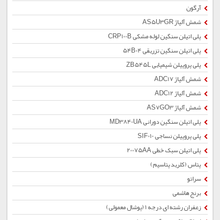
آرگون
شمش آلیاژ AS5U3GR
پلی اتیلن سنگین لوله مشکی CRP100B
پلی اتیلن سنگین تزریقی 54B04
پلی پروپیلن شیمیایی ZB545L
شمش آلیاژ ADC17
شمش آلیاژ ADC12
شمش آلیاژ AS7GO3
پلی اتیلن سنگین دورانی MD3840UA
پلی پروپیلن نساجی SIF010
پلی اتیلن سبک خطی 20075AA
پتاس (کلرید پتاسیم)
سراتو
برنج هاشمی
زعفران رشته ای درجه 1 (پوشال معمولی)