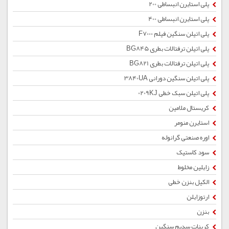
پلی استایرن انبساطی 200
پلی استایرن انبساطی 400
پلی اتیلن سنگین فیلم F7000
پلی اتیلن ترفتالات بطری BG845
پلی اتیلن ترفتالات بطری BG821
پلی اتیلن سنگین دورانی 3840UA
پلی اتیلن سبک خطی 0209KJ
کریستال ملامین
استایرن منومر
اوره صنعتی گرانوله
سود کاستیک
زایلین مخلوط
الکیل بنزن خطی
ارتوزایلن
بنزن
کربنات سدیم سنگین