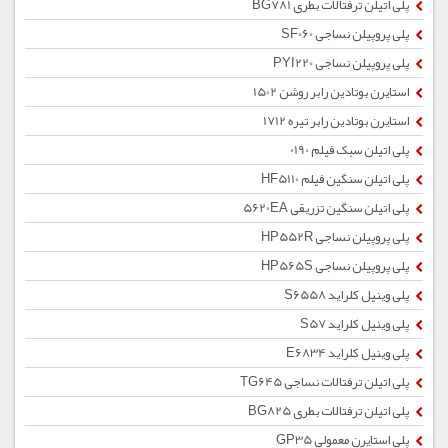
پلی اتیلن ترفتالات بطری BG781
پلی پروپیلن نساجی SF060
پلی پروپیلن نساجی PYI220
استایرن بوتادین رابر روشن 1502
استایرن بوتادین رابر تیره 1712
پلی اتیلن سبک فیلم 0190
پلی اتیلن سنگین فیلم HF5110
پلی اتیلن سنگین تزریقی 5620EA
پلی پروپیلن نساجی HP552R
پلی پروپیلن نساجی HP565S
پلی وینیل کلراید S6558
پلی وینیل کلراید S57
پلی وینیل کلراید E6834
پلی اتیلن ترفتالات نساجی TG645
پلی اتیلن ترفتالات بطری BG825
پلی استایرن معمولی GP35