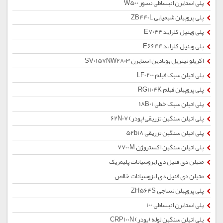
پلی استایرن انبساطی نسوز W500
پلی پروپیلن شیمیایی ZB440L
پلی وینیل کلراید E7044
پلی وینیل کلراید E6644
اکریلو نیتریل بوتادین استایرن SV0157NW2803
پلی اتیلن سبک فیلم LF0200
پلی پروپیلن فیلم RG1104K
پلی اتیلن سبک خطی 18B01
پلی اتیلن سنگین تزریقی(پودر) 62N07
پلی اتیلن سنگین تزریقی 52b18
پلی اتیلن سنگین اکستروژن 7700M
متیلن دی فنیل دی ایزوسیانات پلیمریک
متیلن دی فنیل دی ایزوسیانات خالص
پلی پروپیلن نساجی ZH564S
پلی استایرن انبساطی 100
پلی اتیلن سنگین لوله (پودر) CRP100N