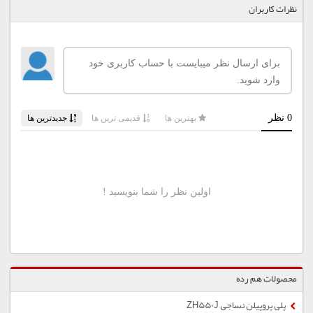
نظرات کاربران
محصولات هم رده
پلی پروپیلن نساجی ZH550J