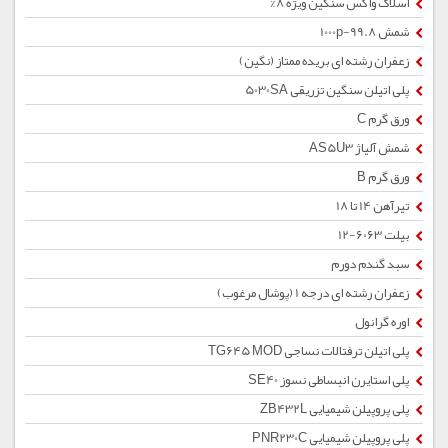
اسلاک واکس سنگین ویژه 8%
شمش 1000p-99.8
زعفران رشته ای بریده ممتاز (نگین)
پلی اتیلن سنگین تزریقی 5030SA
ورق گرم C
شمش آلیاژ AS5U3
ورق گرم B
تیرآهن 14 تا 18
بیلت 6063-12
سبد گندم دورم
زعفران رشته ای درجه 1 (پوشال مرغوب)
اوره گرانول
پلی اتیلن ترفتالات نساجی TG645 MOD
پلی استایرن انبساطی نسوز SE40
پلی پروپیلن شیمیایی ZB432L
پلی پروپیلن شیمیایی PNR230C