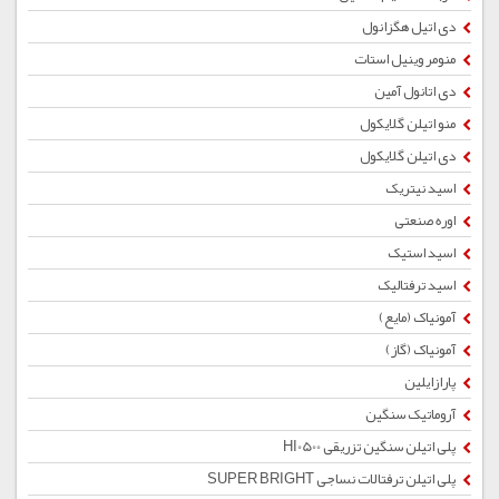
دی اتیل هگزانول
منومر وینیل استات
دی اتانول آمین
منو اتیلن گلایکول
دی اتیلن گلایکول
اسید نیتریک
اوره صنعتی
اسید استیک
اسید ترفتالیک
آمونیاک (مایع)
آمونیاک (گاز)
پارازایلین
آروماتیک سنگین
پلی اتیلن سنگین تزریقی HI0500
پلی اتیلن ترفتالات نساجی SUPER BRIGHT