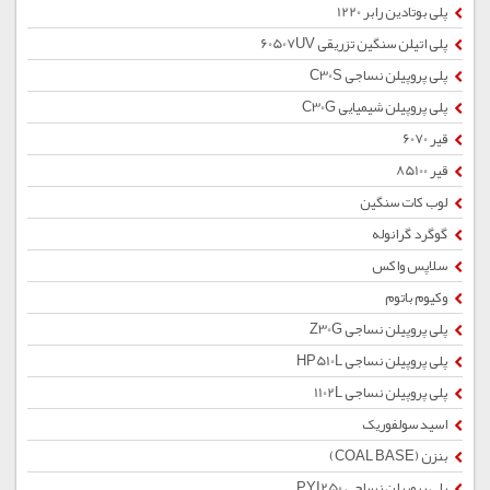
پلی بوتادین رابر 1220
پلی اتیلن سنگین تزریقی 60507UV
پلی پروپیلن نساجی C30S
پلی پروپیلن شیمیایی C30G
قیر 6070
قیر 85100
لوب کات سنگین
گوگرد گرانوله
سلاپس واکس
وکیوم باتوم
پلی پروپیلن نساجی Z30G
پلی پروپیلن نساجی HP510L
پلی پروپیلن نساجی 1102L
اسید سولفوریک
بنزن (COAL BASE)
پلی پروپیلن نساجی PYI250