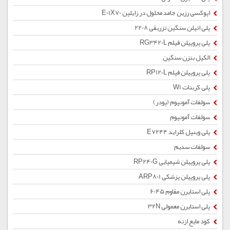
اپوکسی رزین جامد محلول در زایلین E01X70
پلی اتیلن سنگین تزریقی 2208
پلی پروپیلن فیلم RG3420L
الکیل بنزن سنگین
پلی پروپیلن فیلم RP120L
پلی کربنات W1
سولفات آمونیوم (پودر)
سولفات آمونیوم
پلی وینیل کلراید E7244
سولفات سدیم
پلی پروپیلن شیمیایی RP240G
پلی پروپیلن پزشکی ARP801
پلی استایرن مقاوم 6045
پلی استایرن معمولی 32N
کود مایع ازته