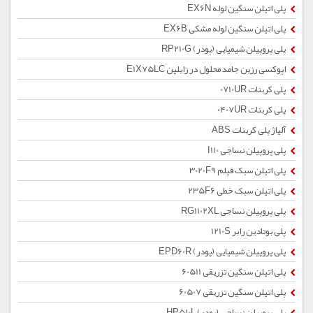
پلی اتیلن سنگین لوله EX6N
پلی اتیلن سنگین لوله مشکی EX6B
پلی پروپیلن شیمیایی (پودر) RP210G
اپوکسی رزین جامد محلول در زایلین E1X75LC
پلی کربنات 0710UR
پلی کربنات 0407UR
آلیاژ پلی کربنات ABS
پلی پروپیلن نساجی I110
پلی اتیلن سبک فیلم 3020F9
پلی اتیلن سبک خطی 235F6
پلی پروپیلن نساجی RG1102XL
پلی بوتادین رابر 1210S
پلی پروپیلن شیمیایی (پودر) EPD60R
پلی اتیلن سنگین تزریقی 60511
پلی اتیلن سنگین تزریقی 60507
پلی پروپیلن نساجی (پودر) HP510L