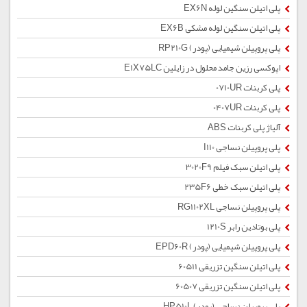
پلی اتیلن سنگین لوله EX6N
پلی اتیلن سنگین لوله مشکی EX6B
پلی پروپیلن شیمیایی (پودر) RP210G
اپوکسی رزین جامد محلول در زایلین E1X75LC
پلی کربنات 0710UR
پلی کربنات 0407UR
آلیاژ پلی کربنات ABS
پلی پروپیلن نساجی I110
پلی اتیلن سبک فیلم 3020F9
پلی اتیلن سبک خطی 235F6
پلی پروپیلن نساجی RG1102XL
پلی بوتادین رابر 1210S
پلی پروپیلن شیمیایی (پودر) EPD60R
پلی اتیلن سنگین تزریقی 60511
پلی اتیلن سنگین تزریقی 60507
پلی پروپیلن نساجی (پودر) HP510L