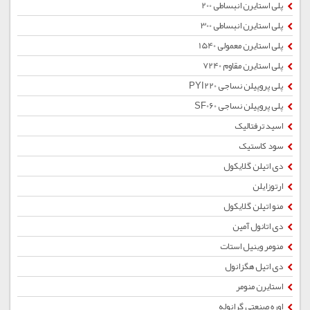
پلی استایرن انبساطی 200
پلی استایرن انبساطی 300
پلی استایرن معمولی 1540
پلی استایرن مقاوم 7240
پلی پروپیلن نساجی PYI220
پلی پروپیلن نساجی SF060
اسید ترفتالیک
سود کاستیک
دی اتیلن گلایکول
ارتوزایلن
منو اتیلن گلایکول
دی اتانول آمین
منومر وینیل استات
دی اتیل هگزانول
استایرن منومر
اوره صنعتی گرانوله