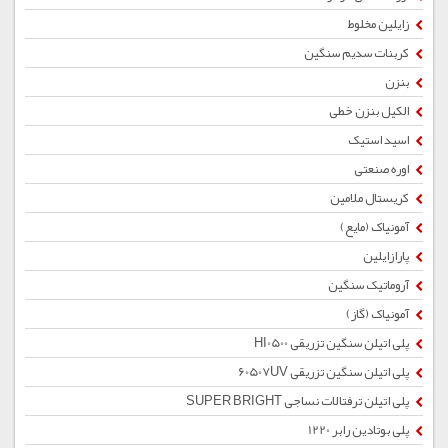
زایلین مخلوط
کربنات سدیم سنگین
بنزن
الکیل بنزن خطی
اسید استیک
اوره صنعتی
کریستال ملامین
آمونیاک (مایع)
پارازایلین
آروماتیک سنگین
آمونیاک (گاز)
پلی اتیلن سنگین تزریقی HI0500
پلی اتیلن سنگین تزریقی 60507UV
پلی اتیلن ترفتالات نساجی SUPER BRIGHT
پلی بوتادین رابر 1220