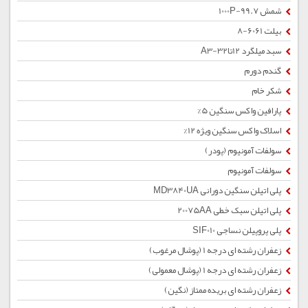
شمش 1000P-99.7
بیلت 6061-8
سبد میلگرد 12تا32-A3
گندم دورم
شکر خام
پارافین واکس سنگین 5%
اسلاک واکس سنگین ویژه 12%
سولفات آمونیوم (پودر)
سولفات آمونیوم
پلی اتیلن سنگین دورانی MD3840UA
پلی اتیلن سبک خطی 20075AA
پلی پروپیلن نساجی SIF010
زعفران رشته ای درجه 1 (پوشال مرغوب)
زعفران رشته ای درجه 1 (پوشال معمولی)
زعفران رشته ای بریده ممتاز (نگین)