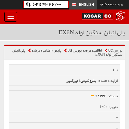
(021) 43462000
ورود / عضویت
ENGLISH
بار
و
بسته
پلی اتیلن سنگین لوله EX6N
نمودن
فهرست
بورس کالا
اطلاعیه عرضه بورس کالا
پلیمر / اطلاعیه عرضه
پلی اتیلن
سنگین لوله EX6N
1
پتروشیمی امیرکبیر
98224
0 (0%)
-
-