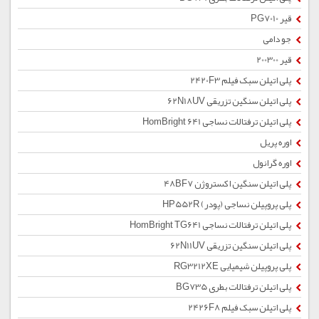
قیر PG7010
جو دامی
قیر 200300
پلی اتیلن سبک فیلم 2420F3
پلی اتیلن سنگین تزریقی 62N18UV
پلی اتیلن ترفتالات نساجی HomBright 641
اوره پریل
اوره گرانول
پلی اتیلن سنگین اکستروژن 48BF7
پلی پروپیلن نساجی (پودر) HP552R
پلی اتیلن ترفتالات نساجی HomBright TG641
پلی اتیلن سنگین تزریقی 62N11UV
پلی پروپیلن شیمیایی RG3212XE
پلی اتیلن ترفتالات بطری BG735
پلی اتیلن سبک فیلم 2426F8