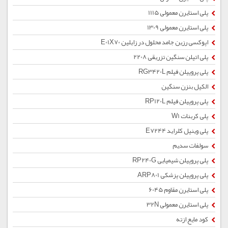
پلی استایرن معمولی 1115
پلی استایرن معمولی 1309
اپوکسی رزین جامد محلول در زایلین E01X70
پلی اتیلن سنگین تزریقی 2208
پلی پروپیلن فیلم RG3420L
الکیل بنزن سنگین
پلی پروپیلن فیلم RP120L
پلی کربنات W1
پلی وینیل کلراید E7244
سولفات سدیم
پلی پروپیلن شیمیایی RP240G
پلی پروپیلن پزشکی ARP801
پلی استایرن مقاوم 6045
پلی استایرن معمولی 32N
کود مایع ازته