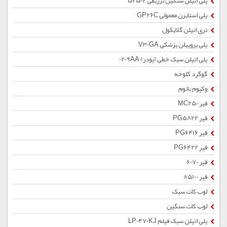
پلی اتیلن سنگین تزریقی 52502
پلی استایرن معمولی GP26C
تری اتیلن گلایکول
پلی پروپیلن پزشکی V30GA
پلی اتیلن سبک خطی (پودر) 0209AA
گوگرد کلوخه
وکیوم باتوم
قیر MC250
قیر PG5822
قیر PG6416
قیر PG6422
قیر 6070
قیر 85100
لوب کات سبک
لوب کات سنگین
پلی اتیلن سبک فیلم LP0470KJ