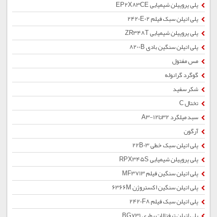
پلی پروپیلن شیمیایی EP2X83CE
پلی اتیلن سبک فیلم 2420E02
پلی پروپیلن شیمیایی ZR348T
پلی اتیلن سنگین بادی 8200B
مس مفتول
گوگرد گرانوله
شکر سفید
تختال C
سبد میلگرد 32تا12-A3
آرگون
پلی اتیلن سبک خطی 22B03
پلی پروپیلن شیمیایی RPX345S
پلی اتیلن سنگین فیلم MF3713
پلی اتیلن سنگین اکستروژن 6366M
پلی اتیلن سبک فیلم 2420F8
پلی اتیلن ترفتالات بطری BG731