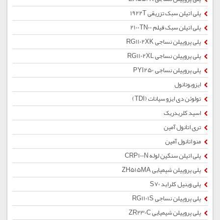
پلی اتیلن سبک تزریقی 1922T
پلی اتیلن سبک فیلم 2100TN00
پلی پروپیلن نساجی RG1102XK
پلی پروپیلن نساجی RG1102XL
پلی پروپیلن نساجی PYI250
ایزوبوتانول
تولوئن دی ایزو سیانات (TDI)
اسید کلریدریک
تری اتانول آمین
منو اتانول آمین
پلی اتیلن سنگین لوله CRP100N
پلی پروپیلن شیمیایی ZH515MA
پلی وینیل کلراید S70
پلی پروپیلن نساجی RG1101S
پلی پروپیلن شیمیایی ZR230C