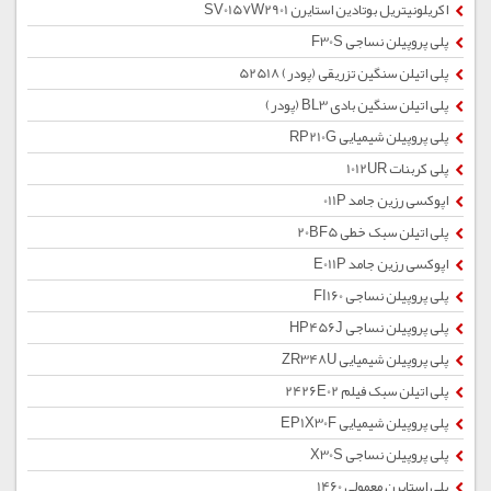
اکریلونیتریل بوتادین استایرن SV0157W2901
پلی پروپیلن نساجی F30S
پلی اتیلن سنگین تزریقی (پودر) 52518
پلی اتیلن سنگین بادی BL3 (پودر)
پلی پروپیلن شیمیایی RP210G
پلی کربنات 1012UR
اپوکسی رزین جامد 011P
پلی اتیلن سبک خطی 20BF5
اپوکسی رزین جامد E011P
پلی پروپیلن نساجی FI160
پلی پروپیلن نساجی HP456J
پلی پروپیلن شیمیایی ZR348U
پلی اتیلن سبک فیلم 2426E02
پلی پروپیلن شیمیایی EP1X30F
پلی پروپیلن نساجی X30S
پلی استایرن معمولی 1460