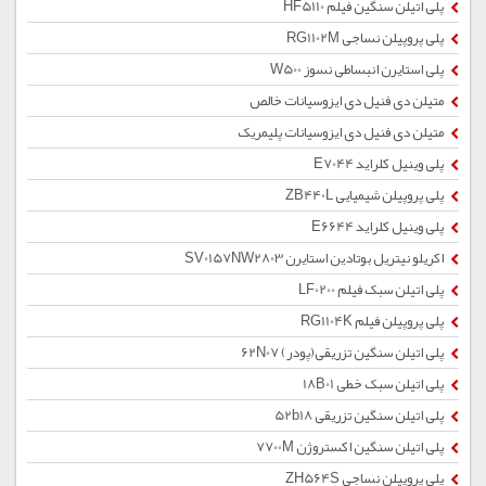
پلی اتیلن سنگین فیلم HF5110
پلی پروپیلن نساجی RG1102M
پلی استایرن انبساطی نسوز W500
متیلن دی فنیل دی ایزوسیانات خالص
متیلن دی فنیل دی ایزوسیانات پلیمریک
پلی وینیل کلراید E7044
پلی پروپیلن شیمیایی ZB440L
پلی وینیل کلراید E6644
اکریلو نیتریل بوتادین استایرن SV0157NW2803
پلی اتیلن سبک فیلم LF0200
پلی پروپیلن فیلم RG1104K
پلی اتیلن سنگین تزریقی(پودر) 62N07
پلی اتیلن سبک خطی 18B01
پلی اتیلن سنگین تزریقی 52b18
پلی اتیلن سنگین اکستروژن 7700M
پلی پروپیلن نساجی ZH564S