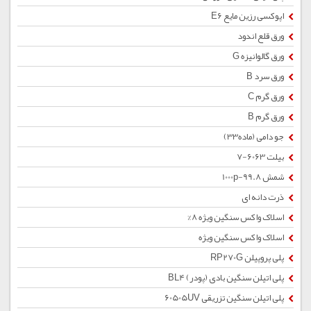
اپوکسی رزین مایع E6
ورق قلع اندود
ورق گالوانیزه G
ورق سرد B
ورق گرم C
ورق گرم B
جو دامی (ماده33)
بیلت 6063-7
شمش 1000p-99.8
ذرت دانه ای
اسلاک واکس سنگین ویژه 8%
اسلاک واکس سنگین ویژه
پلی پروپیلن RP270G
پلی اتیلن سنگین بادی (پودر) BL4
پلی اتیلن سنگین تزریقی 60505UV