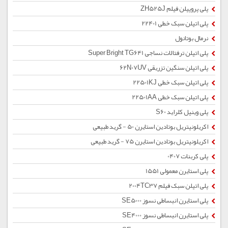
پلی پروپیلن فیلم ZH525J
پلی اتیلن سبک خطی 22401
نرمال بوتانول
پلی اتیلن ترفتالات نساجی Super Bright TG641
پلی اتیلن سنگین تزریقی 62N07UV
پلی اتیلن سبک خطی 22501KJ
پلی اتیلن سبک خطی 22501AA
پلی وینیل کلراید S60
اکریلونیتریل بوتادین استایرن 50 - گرید طبیعی
اکریلونیتریل بوتادین استایرن 75 - گرید طبیعی
پلی کربنات 0407
پلی استایرن معمولی 1551
پلی اتیلن سبک فیلم 2004TC37
پلی استایرن انبساطی نسوز SE5000
پلی استایرن انبساطی نسوز SE4000