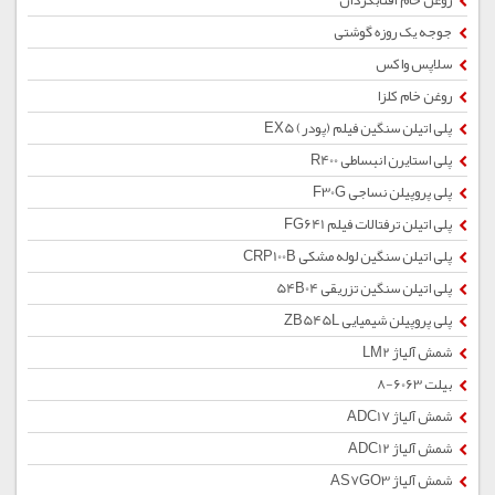
روغن خام آفتابگردان
جوجه یک روزه گوشتی
سلاپس واکس
روغن خام کلزا
پلی اتیلن سنگین فیلم (پودر) EX5
پلی استایرن انبساطی R400
پلی پروپیلن نساجی F30G
پلی اتیلن ترفتالات فیلم FG641
پلی اتیلن سنگین لوله مشکی CRP100B
پلی اتیلن سنگین تزریقی 54B04
پلی پروپیلن شیمیایی ZB545L
شمش آلیاژ LM2
بیلت 6063-8
شمش آلیاژ ADC17
شمش آلیاژ ADC12
شمش آلیاژ AS7GO3