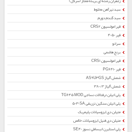
زعفران رشته ای بریده ممتاز (سرگل)
سبد تیرآهن مخلوط
سبد گندم دورم
قیر امولسیون CRS2
قیر 4050
سراتو
برنج هاشمی
قیر امولسیون CRS1
قیر PG6410
شمش آلیاژ AS9U3GS
شمش آلیاژ 380/3
پلی اتیلن ترفتالات نساجی TG645 MOD
پلی اتیلن سنگین تزریقی 5030SA
متیلن دی ایزوسیانات پلیمریک
متیلن دی فنیل ایزوسیانات خالص
پلی استایرن انبساطی نسوز SE40