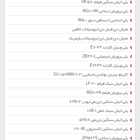
پلی اتیلن سنگین فیلم HF5110
پلی پروپیلن نساجی RG1102M
پلی استایرن انبساطی نسوز W500
متیلن دی فنیل دی ایزوسیانات خالص
متیلن دی فنیل دی ایزوسیانات پلیمریک
پلی وینیل کلراید E7044
پلی پروپیلن شیمیایی ZB440L
پلی وینیل کلراید E6644
اکریلو نیتریل بوتادین استایرن SV0157NW2803
پلی اتیلن سبک فیلم LF0200
پلی پروپیلن فیلم RG1104K
پلی اتیلن سنگین تزریقی(پودر) 62N07
پلی اتیلن سبک خطی 18B01
پلی اتیلن سنگین تزریقی 52b18
پلی اتیلن سنگین اکستروژن 7700M
پلی پروپیلن نساجی ZH564S