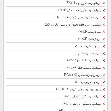
پلی اتیلن سنگین لوله EX6N
پلی اتیلن سنگین لوله مشکی EX6B
پلی پروپیلن شیمیایی (پودر) RP210G
اپوکسی رزین جامد محلول در زایلین E1X75LC
پلی کربنات 0710UR
پلی کربنات 0407UR
آلیاژ پلی کربنات ABS
پلی پروپیلن نساجی I110
پلی اتیلن سبک فیلم 3020F9
پلی اتیلن سبک خطی 235F6
پلی پروپیلن نساجی RG1102XL
پلی بوتادین رابر 1210S
پلی پروپیلن شیمیایی (پودر) EPD60R
پلی اتیلن سنگین تزریقی 60511
پلی اتیلن سنگین تزریقی 60507
پلی پروپیلن نساجی (پودر) HP510L