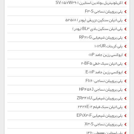
اکریلونیتریل بوتادین استایرن SV0157W2901
پلی پروپیلن نساجی F30S
پلی اتیلن سنگین تزریقی (پودر) 52518
پلی اتیلن سنگین بادی BL3 (پودر)
پلی پروپیلن شیمیایی RP210G
پلی کربنات 1012UR
اپوکسی رزین جامد 011P
پلی اتیلن سبک خطی 20BF5
اپوکسی رزین جامد E011P
پلی پروپیلن نساجی FI160
پلی پروپیلن نساجی HP456J
پلی پروپیلن شیمیایی ZR348U
پلی اتیلن سبک فیلم 2426E02
پلی پروپیلن شیمیایی EP1X30F
پلی پروپیلن نساجی X30S
پلی استایرن معمولی 1460