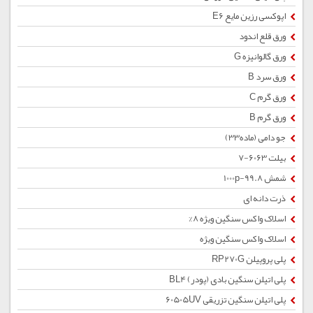
اپوکسی رزین مایع E6
ورق قلع اندود
ورق گالوانیزه G
ورق سرد B
ورق گرم C
ورق گرم B
جو دامی (ماده33)
بیلت 6063-7
شمش 1000p-99.8
ذرت دانه ای
اسلاک واکس سنگین ویژه 8%
اسلاک واکس سنگین ویژه
پلی پروپیلن RP270G
پلی اتیلن سنگین بادی (پودر) BL4
پلی اتیلن سنگین تزریقی 60505UV