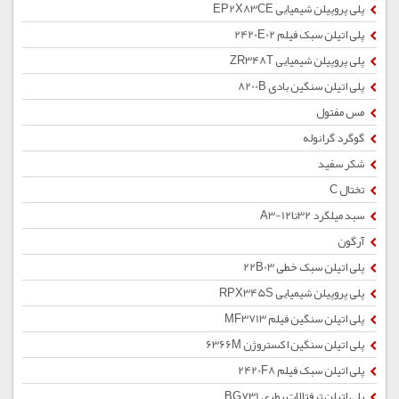
پلی پروپیلن شیمیایی EP2X83CE
پلی اتیلن سبک فیلم 2420E02
پلی پروپیلن شیمیایی ZR348T
پلی اتیلن سنگین بادی 8200B
مس مفتول
گوگرد گرانوله
شکر سفید
تختال C
سبد میلگرد 32تا12-A3
آرگون
پلی اتیلن سبک خطی 22B03
پلی پروپیلن شیمیایی RPX345S
پلی اتیلن سنگین فیلم MF3713
پلی اتیلن سنگین اکستروژن 6366M
پلی اتیلن سبک فیلم 2420F8
پلی اتیلن ترفتالات بطری BG731