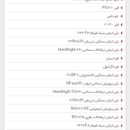
قیر PG7010
جو دامی
قیر 200300
پلی اتیلن سبک فیلم 2420F3
پلی اتیلن سنگین تزریقی 62N18UV
پلی اتیلن ترفتالات نساجی HomBright 641
اوره پریل
اوره گرانول
پلی اتیلن سنگین اکستروژن 48BF7
پلی پروپیلن نساجی (پودر) HP552R
پلی اتیلن ترفتالات نساجی HomBright TG641
پلی اتیلن سنگین تزریقی 62N11UV
پلی پروپیلن شیمیایی RG3212XE
پلی اتیلن ترفتالات بطری BG735
پلی اتیلن سبک فیلم 2426F8