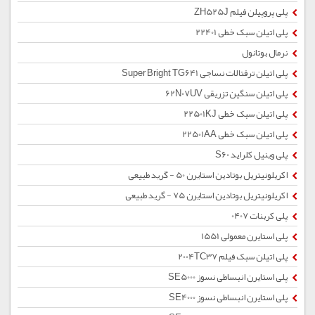
پلی پروپیلن فیلم ZH525J
پلی اتیلن سبک خطی 22401
نرمال بوتانول
پلی اتیلن ترفتالات نساجی Super Bright TG641
پلی اتیلن سنگین تزریقی 62N07UV
پلی اتیلن سبک خطی 22501KJ
پلی اتیلن سبک خطی 22501AA
پلی وینیل کلراید S60
اکریلونیتریل بوتادین استایرن 50 - گرید طبیعی
اکریلونیتریل بوتادین استایرن 75 - گرید طبیعی
پلی کربنات 0407
پلی استایرن معمولی 1551
پلی اتیلن سبک فیلم 2004TC37
پلی استایرن انبساطی نسوز SE5000
پلی استایرن انبساطی نسوز SE4000