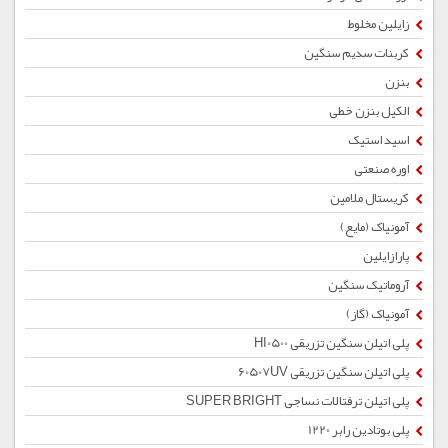
زایلین مخلوط
کربنات سدیم سنگین
بنزن
الکیل بنزن خطی
اسید استیک
اوره صنعتی
کریستال ملامین
آمونیاک (مایع)
پارازایلین
آروماتیک سنگین
آمونیاک (گاز)
پلی اتیلن سنگین تزریقی HI0500
پلی اتیلن سنگین تزریقی 60507UV
پلی اتیلن ترفتالات نساجی SUPER BRIGHT
پلی بوتادین رابر 1220