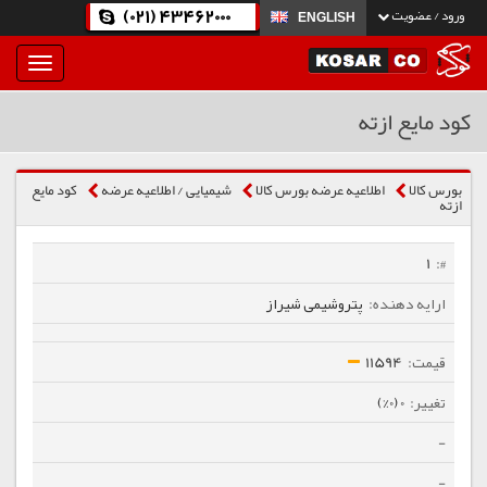
(021) 43462000
ورود / عضویت
ENGLISH
بار
و
بسته
کود مایع ازته
نمودن
فهرست
بورس کالا
اطلاعیه عرضه بورس کالا
شیمیایی / اطلاعیه عرضه
کود مایع
ازته
1
پتروشیمی شیراز
11594
0 (0%)
-
-