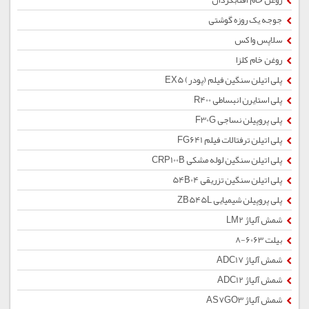
روغن خام آفتابگردان
جوجه یک روزه گوشتی
سلاپس واکس
روغن خام کلزا
پلی اتیلن سنگین فیلم (پودر) EX5
پلی استایرن انبساطی R400
پلی پروپیلن نساجی F30G
پلی اتیلن ترفتالات فیلم FG641
پلی اتیلن سنگین لوله مشکی CRP100B
پلی اتیلن سنگین تزریقی 54B04
پلی پروپیلن شیمیایی ZB545L
شمش آلیاژ LM2
بیلت 6063-8
شمش آلیاژ ADC17
شمش آلیاژ ADC12
شمش آلیاژ AS7GO3