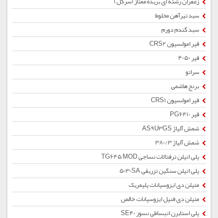
زعفران رشته ای بریده ممتاز (سرگل)
سبد تیرآهن مخلوط
سبد گندم دورم
قیر امولسیون CRS2
قیر 4050
سراتو
برنج هاشمی
قیر امولسیون CRS1
قیر PG6410
شمش آلیاژ AS9U3GS
شمش آلیاژ 380/3
پلی اتیلن ترفتالات نساجی TG645 MOD
پلی اتیلن سنگین تزریقی 5030SA
متیلن دی ایزوسیانات پلیمریک
متیلن دی فنیل ایزوسیانات خالص
پلی استایرن انبساطی نسوز SE40