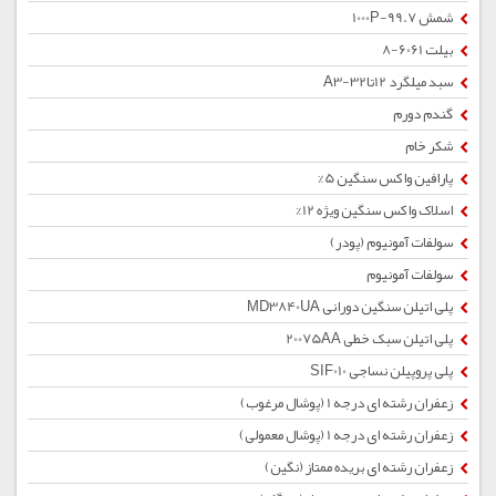
شمش 1000P-99.7
بیلت 6061-8
سبد میلگرد 12تا32-A3
گندم دورم
شکر خام
پارافین واکس سنگین 5%
اسلاک واکس سنگین ویژه 12%
سولفات آمونیوم (پودر)
سولفات آمونیوم
پلی اتیلن سنگین دورانی MD3840UA
پلی اتیلن سبک خطی 20075AA
پلی پروپیلن نساجی SIF010
زعفران رشته ای درجه 1 (پوشال مرغوب)
زعفران رشته ای درجه 1 (پوشال معمولی)
زعفران رشته ای بریده ممتاز (نگین)