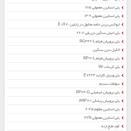
پلی استایرن معمولی 1115
پلی استایرن معمولی 1309
اپوکسی رزین جامد محلول در زایلین E01X70
پلی اتیلن سنگین تزریقی 2208
پلی پروپیلن فیلم RG3420L
الکیل بنزن سنگین
پلی پروپیلن فیلم RP120L
پلی کربنات W1
پلی وینیل کلراید E7244
سولفات سدیم
پلی پروپیلن شیمیایی RP240G
پلی پروپیلن پزشکی ARP801
پلی استایرن مقاوم 6045
پلی استایرن معمولی 32N
کود مایع ازته