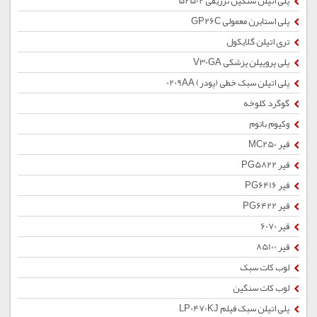
پلی اتیلن سنگین تزریقی 52502
پلی استایرن معمولی GP26C
تری اتیلن گلایکول
پلی پروپیلن پزشکی V30GA
پلی اتیلن سبک خطی (پودر) 0209AA
گوگرد کلوخه
وکیوم باتوم
قیر MC250
قیر PG5822
قیر PG6416
قیر PG6422
قیر 6070
قیر 85100
لوب کات سبک
لوب کات سنگین
پلی اتیلن سبک فیلم LP0470KJ