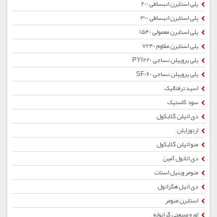
پلی استایرن انبساطی 200
پلی استایرن انبساطی 300
پلی استایرن معمولی 1540
پلی استایرن مقاوم 7240
پلی پروپیلن نساجی PYI220
پلی پروپیلن نساجی SF060
اسید ترفتالیک
سود کاستیک
دی اتیلن گلایکول
ارتوزایلن
منو اتیلن گلایکول
دی اتانول آمین
منومر وینیل استات
دی اتیل هگزانول
استایرن منومر
اوره صنعتی گرانوله