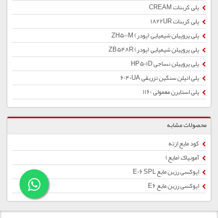
پلی کربنات CREAM
پلی کربنات 1822UR
پلی پروپیلن شیمیایی (پودر) ZH500M
پلی پروپیلن شیمیایی (پودر) ZB548R
پلی پروپیلن نساجی HP501D
پلی اتیلن سنگین تزریقی 6040UA
پلی استایرن معمولی 1160
محصولات مشابه
کود مایع ازته
آمونیاک (مایع)
اپوکسی رزین مایع E06 SPL
اپوکسی رزین مایع E6