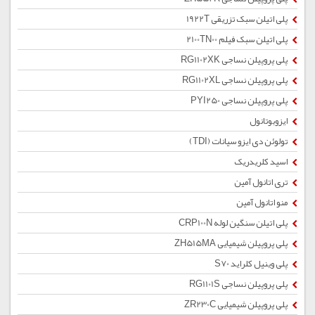
پلی اتیلن سبک تزریقی 1922T
پلی اتیلن سبک فیلم 2100TN00
پلی پروپیلن نساجی RG1102XK
پلی پروپیلن نساجی RG1102XL
پلی پروپیلن نساجی PYI250
ایزوبوتانول
تولوئن دی ایزو سیانات (TDI)
اسید کلریدریک
تری اتانول آمین
منو اتانول آمین
پلی اتیلن سنگین لوله CRP100N
پلی پروپیلن شیمیایی ZH515MA
پلی وینیل کلراید S70
پلی پروپیلن نساجی RG1101S
پلی پروپیلن شیمیایی ZR230C