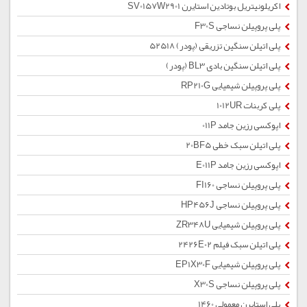
اکریلونیتریل بوتادین استایرن SV0157W2901
پلی پروپیلن نساجی F30S
پلی اتیلن سنگین تزریقی (پودر) 52518
پلی اتیلن سنگین بادی BL3 (پودر)
پلی پروپیلن شیمیایی RP210G
پلی کربنات 1012UR
اپوکسی رزین جامد 011P
پلی اتیلن سبک خطی 20BF5
اپوکسی رزین جامد E011P
پلی پروپیلن نساجی FI160
پلی پروپیلن نساجی HP456J
پلی پروپیلن شیمیایی ZR348U
پلی اتیلن سبک فیلم 2426E02
پلی پروپیلن شیمیایی EP1X30F
پلی پروپیلن نساجی X30S
پلی استایرن معمولی 1460