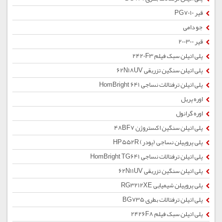
قیر PG7010
جو دامی
قیر 200300
پلی اتیلن سبک فیلم 2420F3
پلی اتیلن سنگین تزریقی 62N18UV
پلی اتیلن ترفتالات نساجی HomBright 641
اوره پریل
اوره گرانول
پلی اتیلن سنگین اکستروژن 48BF7
پلی پروپیلن نساجی (پودر) HP552R
پلی اتیلن ترفتالات نساجی HomBright TG641
پلی اتیلن سنگین تزریقی 62N11UV
پلی پروپیلن شیمیایی RG3212XE
پلی اتیلن ترفتالات بطری BG735
پلی اتیلن سبک فیلم 2426F8