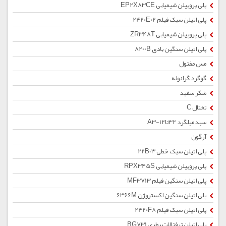
پلی پروپیلن شیمیایی EP2X83CE
پلی اتیلن سبک فیلم 2420E02
پلی پروپیلن شیمیایی ZR348T
پلی اتیلن سنگین بادی 8200B
مس مفتول
گوگرد گرانوله
شکر سفید
تختال C
سبد میلگرد 32تا12-A3
آرگون
پلی اتیلن سبک خطی 22B03
پلی پروپیلن شیمیایی RPX345S
پلی اتیلن سنگین فیلم MF3713
پلی اتیلن سنگین اکستروژن 6366M
پلی اتیلن سبک فیلم 2420F8
پلی اتیلن ترفتالات بطری BG731