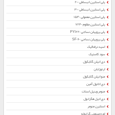
پلی استایرن انبساطی 200
پلی استایرن انبساطی 300
پلی استایرن معمولی 1540
پلی استایرن مقاوم 7240
پلی پروپیلن نساجی PYI220
پلی پروپیلن نساجی SF060
اسید ترفتالیک
سود کاستیک
دی اتیلن گلایکول
ارتوزایلن
منو اتیلن گلایکول
دی اتانول آمین
منومر وینیل استات
دی اتیل هگزانول
استایرن منومر
اوره صنعتی گرانوله