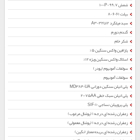
شمش 1000P-99.7
بیلت 6061-8
سبد میلگرد 12تا32-A3
گندم دورم
شکر خام
پارافین واکس سنگین 5%
اسلاک واکس سنگین ویژه 12%
سولفات آمونیوم (پودر)
سولفات آمونیوم
پلی اتیلن سنگین دورانی MD3840UA
پلی اتیلن سبک خطی 20075AA
پلی پروپیلن نساجی SIF010
زعفران رشته ای درجه 1 (پوشال مرغوب)
زعفران رشته ای درجه 1 (پوشال معمولی)
زعفران رشته ای بریده ممتاز (نگین)