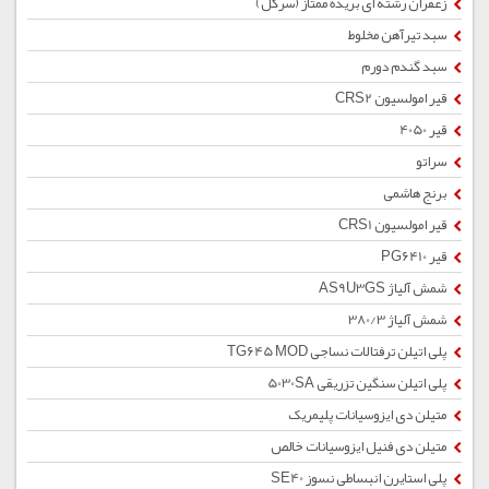
زعفران رشته ای بریده ممتاز (سرگل)
سبد تیرآهن مخلوط
سبد گندم دورم
قیر امولسیون CRS2
قیر 4050
سراتو
برنج هاشمی
قیر امولسیون CRS1
قیر PG6410
شمش آلیاژ AS9U3GS
شمش آلیاژ 380/3
پلی اتیلن ترفتالات نساجی TG645 MOD
پلی اتیلن سنگین تزریقی 5030SA
متیلن دی ایزوسیانات پلیمریک
متیلن دی فنیل ایزوسیانات خالص
پلی استایرن انبساطی نسوز SE40