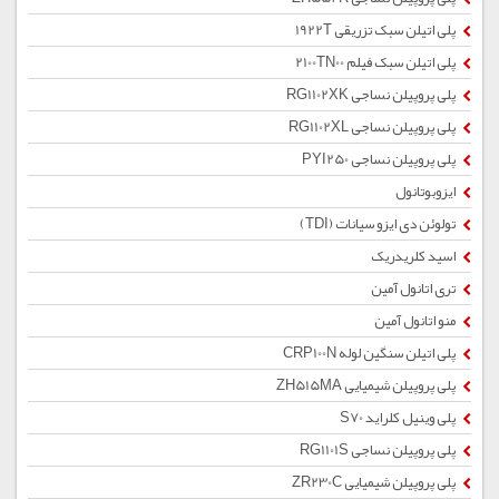
پلی اتیلن سبک تزریقی 1922T
پلی اتیلن سبک فیلم 2100TN00
پلی پروپیلن نساجی RG1102XK
پلی پروپیلن نساجی RG1102XL
پلی پروپیلن نساجی PYI250
ایزوبوتانول
تولوئن دی ایزو سیانات (TDI)
اسید کلریدریک
تری اتانول آمین
منو اتانول آمین
پلی اتیلن سنگین لوله CRP100N
پلی پروپیلن شیمیایی ZH515MA
پلی وینیل کلراید S70
پلی پروپیلن نساجی RG1101S
پلی پروپیلن شیمیایی ZR230C