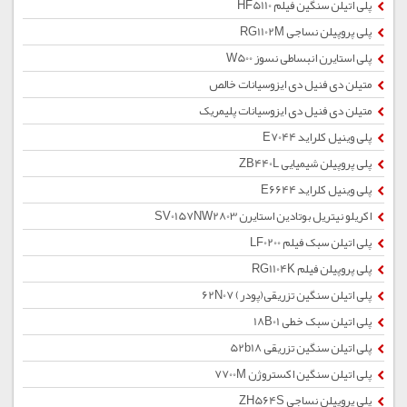
پلی اتیلن سنگین فیلم HF5110
پلی پروپیلن نساجی RG1102M
پلی استایرن انبساطی نسوز W500
متیلن دی فنیل دی ایزوسیانات خالص
متیلن دی فنیل دی ایزوسیانات پلیمریک
پلی وینیل کلراید E7044
پلی پروپیلن شیمیایی ZB440L
پلی وینیل کلراید E6644
اکریلو نیتریل بوتادین استایرن SV0157NW2803
پلی اتیلن سبک فیلم LF0200
پلی پروپیلن فیلم RG1104K
پلی اتیلن سنگین تزریقی(پودر) 62N07
پلی اتیلن سبک خطی 18B01
پلی اتیلن سنگین تزریقی 52b18
پلی اتیلن سنگین اکستروژن 7700M
پلی پروپیلن نساجی ZH564S