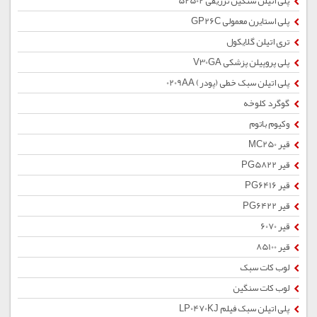
پلی اتیلن سنگین تزریقی 52502
پلی استایرن معمولی GP26C
تری اتیلن گلایکول
پلی پروپیلن پزشکی V30GA
پلی اتیلن سبک خطی (پودر) 0209AA
گوگرد کلوخه
وکیوم باتوم
قیر MC250
قیر PG5822
قیر PG6416
قیر PG6422
قیر 6070
قیر 85100
لوب کات سبک
لوب کات سنگین
پلی اتیلن سبک فیلم LP0470KJ