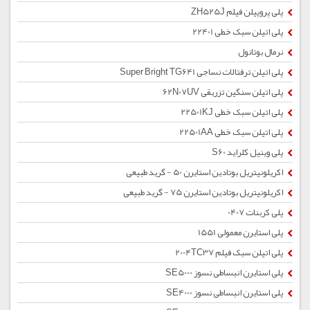
پلی پروپیلن فیلم ZH525J
پلی اتیلن سبک خطی 22401
نرمال بوتانول
پلی اتیلن ترفتالات نساجی Super Bright TG641
پلی اتیلن سنگین تزریقی 62N07UV
پلی اتیلن سبک خطی 22501KJ
پلی اتیلن سبک خطی 22501AA
پلی وینیل کلراید S60
اکریلونیتریل بوتادین استایرن 50 - گرید طبیعی
اکریلونیتریل بوتادین استایرن 75 - گرید طبیعی
پلی کربنات 0407
پلی استایرن معمولی 1551
پلی اتیلن سبک فیلم 2004TC37
پلی استایرن انبساطی نسوز SE5000
پلی استایرن انبساطی نسوز SE4000