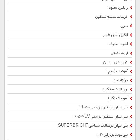
زایلین مخلوط
کربنات سدیم سنگین
بنزن
الکیل بنزن خطی
اسید استیک
اوره صنعتی
کریستال ملامین
آمونیاک (مایع)
پارازایلین
آروماتیک سنگین
آمونیاک (گاز)
پلی اتیلن سنگین تزریقی HI0500
پلی اتیلن سنگین تزریقی 60507UV
پلی اتیلن ترفتالات نساجی SUPER BRIGHT
پلی بوتادین رابر 1220