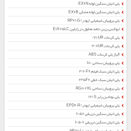
پلی اتیلن سنگین لوله EX6N
پلی اتیلن سنگین لوله مشکی EX6B
پلی پروپیلن شیمیایی (پودر) RP210G
اپوکسی رزین جامد محلول در زایلین E1X75LC
پلی کربنات 0710UR
پلی کربنات 0407UR
آلیاژ پلی کربنات ABS
پلی پروپیلن نساجی I110
پلی اتیلن سبک فیلم 3020F9
پلی اتیلن سبک خطی 235F6
پلی پروپیلن نساجی RG1102XL
پلی بوتادین رابر 1210S
پلی پروپیلن شیمیایی (پودر) EPD60R
پلی اتیلن سنگین تزریقی 60511
پلی اتیلن سنگین تزریقی 60507
پلی پروپیلن نساجی (پودر) HP510L