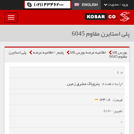
(021) 43462000
ورود / عضویت
ENGLISH
بار
و
بسته
پلی استایرن مقاوم 6045
نمودن
فهرست
بورس کالا
اطلاعیه عرضه بورس کالا
پلیمر / اطلاعیه عرضه
پلی استایرن
مقاوم 6045
1
پتروپاک مشرق زمین
124008
0 (0%)
-
-