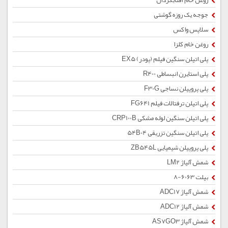
روغن خام آفتابگردان
جوجه یک روزه گوشتی
سلاپس واکس
روغن خام کلزا
پلی اتیلن سنگین فیلم (پودر) EX5
پلی استایرن انبساطی R400
پلی پروپیلن نساجی F30G
پلی اتیلن ترفتالات فیلم FG641
پلی اتیلن سنگین لوله مشکی CRP100B
پلی اتیلن سنگین تزریقی 54B04
پلی پروپیلن شیمیایی ZB545L
شمش آلیاژ LM2
بیلت 6063-8
شمش آلیاژ ADC17
شمش آلیاژ ADC12
شمش آلیاژ AS7GO3