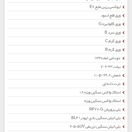
اپوکسی رزین مایع E6
ورق قلع اندود
ورق گالوانیزه G
ورق سرد B
ورق گرم C
ورق گرم B
جو دامی (ماده33)
بیلت 6063-7
شمش 1000p-99.8
ذرت دانه ای
اسلاک واکس سنگین ویژه 8%
اسلاک واکس سنگین ویژه
پلی پروپیلن RP270G
پلی اتیلن سنگین بادی (پودر) BL4
پلی اتیلن سنگین تزریقی 60505UV