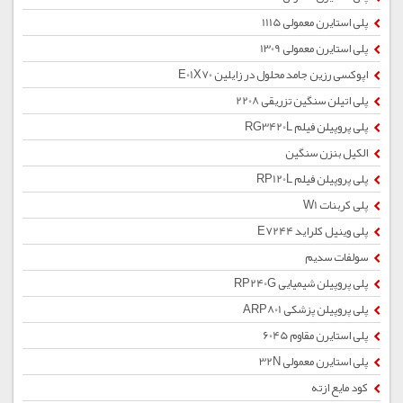
پلی استایرن معمولی 1115
پلی استایرن معمولی 1309
اپوکسی رزین جامد محلول در زایلین E01X70
پلی اتیلن سنگین تزریقی 2208
پلی پروپیلن فیلم RG3420L
الکیل بنزن سنگین
پلی پروپیلن فیلم RP120L
پلی کربنات W1
پلی وینیل کلراید E7244
سولفات سدیم
پلی پروپیلن شیمیایی RP240G
پلی پروپیلن پزشکی ARP801
پلی استایرن مقاوم 6045
پلی استایرن معمولی 32N
کود مایع ازته