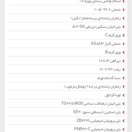
اسلاک واکس سنگین ویژه 8%
شمش 1000p-99.8
زعفران رشته ای بریده ممتاز (نگین)
پلی اتیلن سنگین تزریقی 5030SA
ورق گرم C
شمش آلیاژ AS5U3
ورق گرم B
تیرآهن 14 تا 18
بیلت 6063-12
سبد گندم دورم
زعفران رشته ای درجه 1 (پوشال مرغوب)
اوره گرانول
پلی اتیلن ترفتالات نساجی TG645 MOD
پلی استایرن انبساطی نسوز SE40
پلی پروپیلن شیمیایی ZB432L
پلی پروپیلن شیمیایی PNR230C