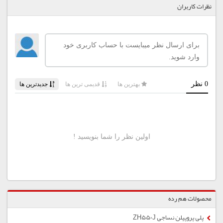
نظرات کاربران
محصولات هم رده
پلی پروپیلن نساجی ZH550J