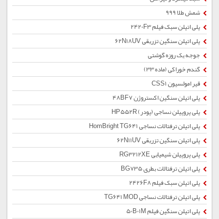
شمش طلا 999
پلی اتیلن سبک فیلم 2420F3
پلی اتیلن سنگین تزریقی 62N18UV
جوجه یک روزه گوشتی
گندم خوراکی (ماده 33)
قیر امولسیون CSS1
پلی اتیلن سنگین اکستروژن 48BF7
پلی پروپیلن نساجی (پودر) HP552R
پلی اتیلن ترفتالات نساجی HomBright TG641
پلی اتیلن سنگین تزریقی 62N11UV
پلی پروپیلن شیمیایی RG3212XE
پلی اتیلن ترفتالات بطری BG735
پلی اتیلن سبک فیلم 2426F8
پلی اتیلن ترفتالات نساجی TG641 MOD
پلی اتیلن سنگین فیلم 50B01M