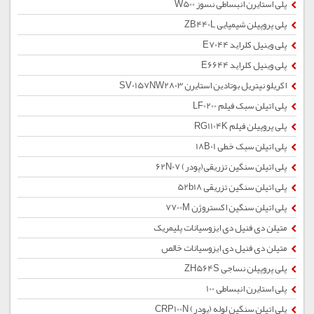
پلی استایرن انبساطی نسوز W500
پلی پروپیلن شیمیایی ZB440L
پلی وینیل کلراید E7044
پلی وینیل کلراید E6644
اکریلو نیتریل بوتادین استایرن SV0157NW2803
پلی اتیلن سبک فیلم LF0200
پلی پروپیلن فیلم RG1104K
پلی اتیلن سبک خطی 18B01
پلی اتیلن سنگین تزریقی(پودر) 62N07
پلی اتیلن سنگین تزریقی 52b18
پلی اتیلن سنگین اکستروژن 7700M
متیلن دی فنیل دی ایزوسیانات پلیمریک
متیلن دی فنیل دی ایزوسیانات خالص
پلی پروپیلن نساجی ZH564S
پلی استایرن انبساطی 100
پلی اتیلن سنگین لوله (پودر) CRP100N