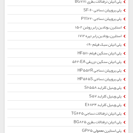
پلی اتیلن ترفتالات بطری BG781
پلی پروپیلن نساجی SF060
پلی پروپیلن نساجی PYI220
استایرن بوتادین رابر روشن 1502
استایرن بوتادین رابر تیره 1712
پلی اتیلن سبک فیلم 0190
پلی اتیلن سنگین فیلم HF5110
پلی اتیلن سنگین تزریقی 5620EA
پلی پروپیلن نساجی HP552R
پلی پروپیلن نساجی HP565S
پلی وینیل کلراید S6558
پلی وینیل کلراید S57
پلی وینیل کلراید E6834
پلی اتیلن ترفتالات نساجی TG645
پلی اتیلن ترفتالات بطری BG825
پلی استایرن معمولی GP35