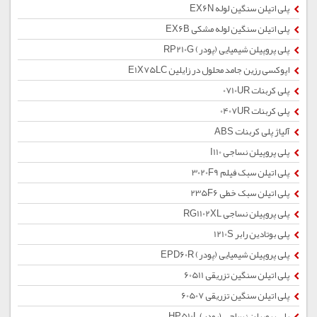
پلی اتیلن سنگین لوله EX6N
پلی اتیلن سنگین لوله مشکی EX6B
پلی پروپیلن شیمیایی (پودر) RP210G
اپوکسی رزین جامد محلول در زایلین E1X75LC
پلی کربنات 0710UR
پلی کربنات 0407UR
آلیاژ پلی کربنات ABS
پلی پروپیلن نساجی I110
پلی اتیلن سبک فیلم 3020F9
پلی اتیلن سبک خطی 235F6
پلی پروپیلن نساجی RG1102XL
پلی بوتادین رابر 1210S
پلی پروپیلن شیمیایی (پودر) EPD60R
پلی اتیلن سنگین تزریقی 60511
پلی اتیلن سنگین تزریقی 60507
پلی پروپیلن نساجی (پودر) HP510L