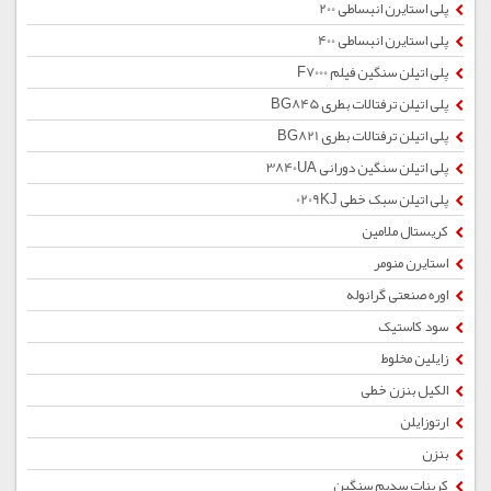
پلی استایرن انبساطی 200
پلی استایرن انبساطی 400
پلی اتیلن سنگین فیلم F7000
پلی اتیلن ترفتالات بطری BG845
پلی اتیلن ترفتالات بطری BG821
پلی اتیلن سنگین دورانی 3840UA
پلی اتیلن سبک خطی 0209KJ
کریستال ملامین
استایرن منومر
اوره صنعتی گرانوله
سود کاستیک
زایلین مخلوط
الکیل بنزن خطی
ارتوزایلن
بنزن
کربنات سدیم سنگین