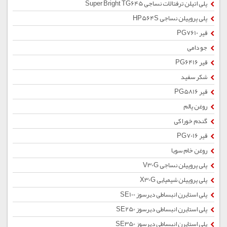
پلی اتیلن ترفتالات نساجی Super Bright TG645
پلی پروپیلن نساجی HP564S
قیر PG7610
جو دامی
قیر PG6416
شکر سفید
قیر PG5816
روغن پالم
گندم خوراکی
قیر PG7016
روغن خام سویا
پلی پروپیلن نساجی V30G
پلی پروپیلن شیمیایی X30G
پلی استایرن انبساطی دیرسوز SE100
پلی استایرن انبساطی دیرسوز SE250
پلی استایرن انبساطی دیرسوز SE350