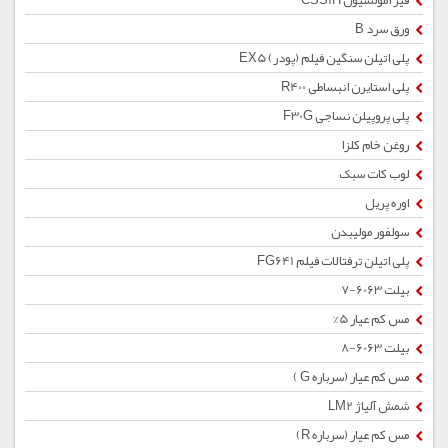
قیر امولسیون CSS1H
ورق سرد B
پلی اتیلن سنگین فیلم (پودر) EX5
پلی استایرن انبساطی R400
پلی پروپیلن نساجی F30G
روغن خام کلزا
لوب کات سبک
اوره پریل
سولفور مولیبدن
پلی اتیلن ترفتالات فیلم FG641
بیلت 6063-7
مس کم عیار 5%
بیلت 6063-8
مس کم عیار (سرباره G )
شمش آلیاژ LM2
مس کم عیار (سرباره R)