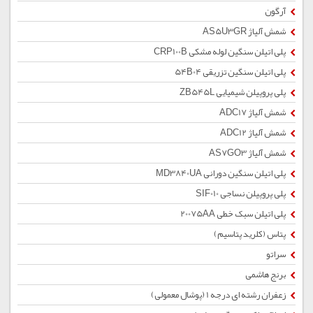
آرگون
شمش آلیاژ AS5U3GR
پلی اتیلن سنگین لوله مشکی CRP100B
پلی اتیلن سنگین تزریقی 54B04
پلی پروپیلن شیمیایی ZB545L
شمش آلیاژ ADC17
شمش آلیاژ ADC12
شمش آلیاژ AS7GO3
پلی اتیلن سنگین دورانی MD3840UA
پلی پروپیلن نساجی SIF010
پلی اتیلن سبک خطی 20075AA
پتاس (کلرید پتاسیم)
سراتو
برنج هاشمی
زعفران رشته ای درجه 1 (پوشال معمولی)