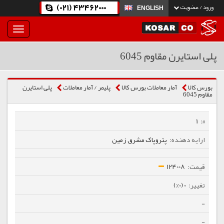
(021) 43462000
ورود / عضویت
ENGLISH
بار
و
بسته
پلی استایرن مقاوم 6045
نمودن
فهرست
بورس کالا
آمار معاملات بورس کالا
پلیمر / آمار معاملات
پلی استایرن
مقاوم 6045
1
پتروپاک مشرق زمین
124008
0 (0%)
-
-