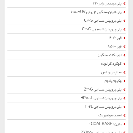
پلی بوتادین رابر 1220
پلی اتیلن سنگین تزریقی 60507UV
پلی پروپیلن نساجی C30S
پلی پروپیلن شیمیایی C30G
قیر 6070
قیر 85100
لوب کات سنگین
گوگرد گرانوله
سلاپس واکس
وکیوم باتوم
پلی پروپیلن نساجی Z30G
پلی پروپیلن نساجی HP510L
پلی پروپیلن نساجی 1102L
اسید سولفوریک
بنزن (COAL BASE)
پلی پروپیلن نساجی PYI250