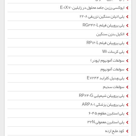
اپوکسی رزین جامد محلول در زایلین E01X70
پلی اتیلن سنگین تزریقی 2208
پلی پروپیلن فیلم RG3420L
الکیل بنزن سنگین
پلی پروپیلن فیلم RP120L
پلی کربنات W1
سولفات آمونیوم (پودر)
سولفات آمونیوم
پلی وینیل کلراید E7244
سولفات سدیم
پلی پروپیلن شیمیایی RP240G
پلی پروپیلن پزشکی ARP801
پلی استایرن مقاوم 6045
پلی استایرن معمولی 32N
کود مایع ازته