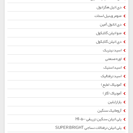
دی اتیل هگزانول
منومر وینیل استات
دی اتانول آمین
منو اتیلن گلایکول
دی اتیلن گلایکول
اسید نیتریک
اوره صنعتی
اسید استیک
اسید ترفتالیک
آمونیاک (مایع)
آمونیاک (گاز)
پارازایلین
آروماتیک سنگین
پلی اتیلن سنگین تزریقی HI0500
پلی اتیلن ترفتالات نساجی SUPER BRIGHT