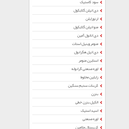
سود کاستیک
دی اتیلن گلایکول
ارتوزایلن
منو اتیلن گلایکول
دی اتانول آمین
منومر وینیل استات
دی اتیل هگزانول
استایرن منومر
اوره صنعتی گرانوله
زایلین مخلوط
کربنات سدیم سنگین
بنزن
الکیل بنزن خطی
اسید استیک
اوره صنعتی
کریستال ملامین