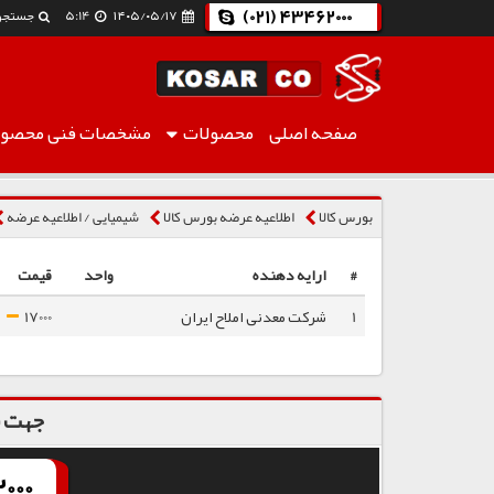
(021) 43462000
۱۴۰۵/۰۵/۱۷
5:14
جستجو
صفحه اصلی
محصولات
مشخصات فنی
محصول
سولفات سدیم
بورس کالا
اطلاعیه عرضه بورس کالا
شیمیایی / اطلاعیه عرضه
#
ارایه دهنده
واحد
قیمت
1
شرکت معدنی املاح ایران
17000
جهت س
000