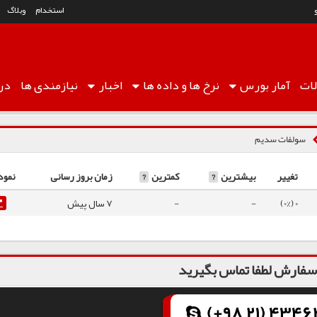
استخدام
وبلاگ
ات
آمار
بورس
نرخ ها
و داده ها
اخبار
نیازمندی ها
درب
سولفات سدیم
تغییر
بیشترین
?
کمترین
?
زمان بروز رسانی
نمود
0 (0%)
-
-
7 سال پیش
فارش لطفا تماس بگیرید
(+98 21) 43462