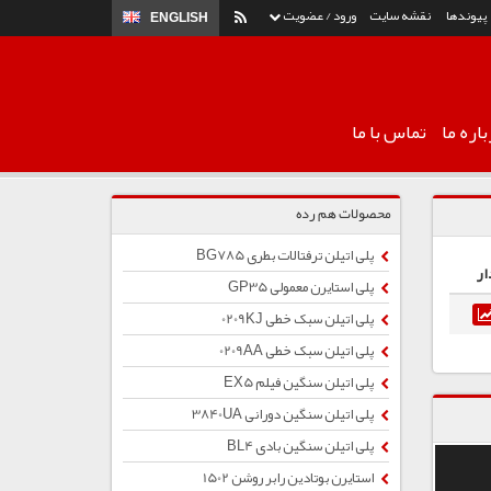
پیوندها
نقشه سایت
ورود / عضویت
ENGLISH
اره ما
تماس با ما
محصولات هم رده
پلی اتیلن ترفتالات بطری BG785
ار
پلی استایرن معمولی GP35
پلی اتیلن سبک خطی 0209KJ
پلی اتیلن سبک خطی 0209AA
پلی اتیلن سنگین فیلم EX5
پلی اتیلن سنگین دورانی 3840UA
پلی اتیلن سنگین بادی BL4
استایرن بوتادین رابر روشن 1502