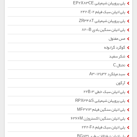
پلی پروپیلن شیمیایی EP2X83CE
پلی اتیلن سبک فیلم 2420E02
پلی پروپیلن شیمیایی ZR348T
پلی اتیلن سنگین بادی 8200B
مس مفتول
گوگرد گرانوله
شکر سفید
تختال C
سبد میلگرد 32تا12-A3
آرگون
پلی اتیلن سبک خطی 22B03
پلی پروپیلن شیمیایی RPX345S
پلی اتیلن سنگین فیلم MF3713
پلی اتیلن سنگین اکستروژن 6366M
پلی اتیلن سبک فیلم 2420F8
پلی اتیلن ترفتالات بطری BG731