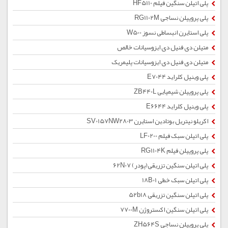
پلی اتیلن سنگین فیلم HF5110
پلی پروپیلن نساجی RG1102M
پلی استایرن انبساطی نسوز W500
متیلن دی فنیل دی ایزوسیانات خالص
متیلن دی فنیل دی ایزوسیانات پلیمریک
پلی وینیل کلراید E7044
پلی پروپیلن شیمیایی ZB440L
پلی وینیل کلراید E6644
اکریلو نیتریل بوتادین استایرن SV0157NW2803
پلی اتیلن سبک فیلم LF0200
پلی پروپیلن فیلم RG1104K
پلی اتیلن سنگین تزریقی(پودر) 62N07
پلی اتیلن سبک خطی 18B01
پلی اتیلن سنگین تزریقی 52b18
پلی اتیلن سنگین اکستروژن 7700M
پلی پروپیلن نساجی ZH564S