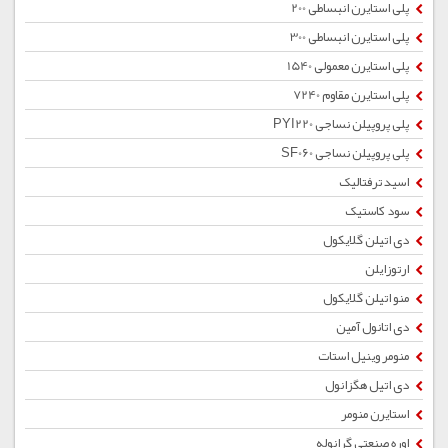
پلی استایرن انبساطی 200
پلی استایرن انبساطی 300
پلی استایرن معمولی 1540
پلی استایرن مقاوم 7240
پلی پروپیلن نساجی PYI220
پلی پروپیلن نساجی SF060
اسید ترفتالیک
سود کاستیک
دی اتیلن گلایکول
ارتوزایلن
منو اتیلن گلایکول
دی اتانول آمین
منومر وینیل استات
دی اتیل هگزانول
استایرن منومر
اوره صنعتی گرانوله