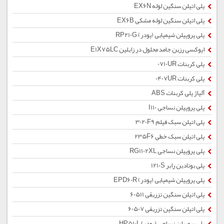
پلی اتیلن سنگین لوله EX6N
پلی اتیلن سنگین لوله مشکی EX6B
پلی پروپیلن شیمیایی (پودر) RP210G
اپوکسی رزین جامد محلول در زایلین E1X75LC
پلی کربنات 0710UR
پلی کربنات 0407UR
آلیاژ پلی کربنات ABS
پلی پروپیلن نساجی I110
پلی اتیلن سبک فیلم 3020F9
پلی اتیلن سبک خطی 235F6
پلی پروپیلن نساجی RG1102XL
پلی بوتادین رابر 1210S
پلی پروپیلن شیمیایی (پودر) EPD60R
پلی اتیلن سنگین تزریقی 60511
پلی اتیلن سنگین تزریقی 60507
پلی پروپیلن نساجی (پودر) HP510L