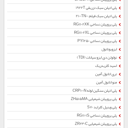
پلی اتیلن سبک تزریقی 1922T
پلی اتیلن سبک فیلم 2100TN00
پلی پروپیلن نساجی RG1102XK
پلی پروپیلن نساجی RG1102XL
پلی پروپیلن نساجی PYI250
ایزوبوتانول
تولوئن دی ایزو سیانات (TDI)
اسید کلریدریک
تری اتانول آمین
منو اتانول آمین
پلی اتیلن سنگین لوله CRP100N
پلی پروپیلن شیمیایی ZH515MA
پلی وینیل کلراید S70
پلی پروپیلن نساجی RG1101S
پلی پروپیلن شیمیایی ZR230C