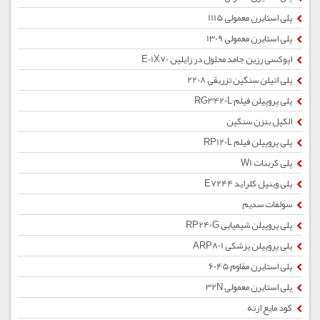
پلی استایرن معمولی 1115
پلی استایرن معمولی 1309
اپوکسی رزین جامد محلول در زایلین E01X70
پلی اتیلن سنگین تزریقی 2208
پلی پروپیلن فیلم RG3420L
الکیل بنزن سنگین
پلی پروپیلن فیلم RP120L
پلی کربنات W1
پلی وینیل کلراید E7244
سولفات سدیم
پلی پروپیلن شیمیایی RP240G
پلی پروپیلن پزشکی ARP801
پلی استایرن مقاوم 6045
پلی استایرن معمولی 32N
کود مایع ازته