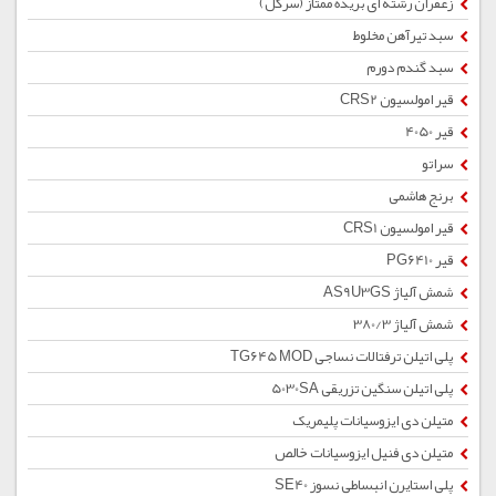
زعفران رشته ای بریده ممتاز (سرگل)
سبد تیرآهن مخلوط
سبد گندم دورم
قیر امولسیون CRS2
قیر 4050
سراتو
برنج هاشمی
قیر امولسیون CRS1
قیر PG6410
شمش آلیاژ AS9U3GS
شمش آلیاژ 380/3
پلی اتیلن ترفتالات نساجی TG645 MOD
پلی اتیلن سنگین تزریقی 5030SA
متیلن دی ایزوسیانات پلیمریک
متیلن دی فنیل ایزوسیانات خالص
پلی استایرن انبساطی نسوز SE40