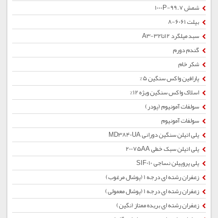
شمش 1000P-99.7
بیلت 6061-8
سبد میلگرد 12تا32-A3
گندم دورم
شکر خام
پارافین واکس سنگین 5%
اسلاک واکس سنگین ویژه 12%
سولفات آمونیوم (پودر)
سولفات آمونیوم
پلی اتیلن سنگین دورانی MD3840UA
پلی اتیلن سبک خطی 20075AA
پلی پروپیلن نساجی SIF010
زعفران رشته ای درجه 1 (پوشال مرغوب)
زعفران رشته ای درجه 1 (پوشال معمولی)
زعفران رشته ای بریده ممتاز (نگین)