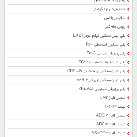
روغن خام آفتابگردان
جوجه یک روزه گوشتی
سلاپس واکس
روغن خام کلزا
پلی اتیلن سنگین فیلم (پودر) EX5
پلی استایرن انبساطی R400
پلی پروپیلن نساجی F30G
پلی اتیلن ترفتالات فیلم FG641
پلی اتیلن سنگین لوله مشکی CRP100B
پلی اتیلن سنگین تزریقی 54B04
پلی پروپیلن شیمیایی ZB545L
شمش آلیاژ LM2
بیلت 6063-8
شمش آلیاژ ADC17
شمش آلیاژ ADC12
شمش آلیاژ AS7GO3