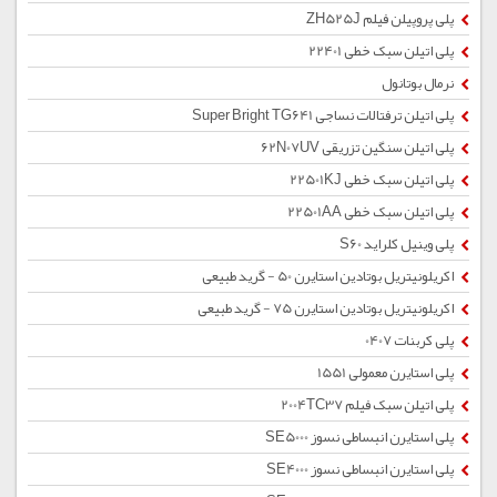
پلی پروپیلن فیلم ZH525J
پلی اتیلن سبک خطی 22401
نرمال بوتانول
پلی اتیلن ترفتالات نساجی Super Bright TG641
پلی اتیلن سنگین تزریقی 62N07UV
پلی اتیلن سبک خطی 22501KJ
پلی اتیلن سبک خطی 22501AA
پلی وینیل کلراید S60
اکریلونیتریل بوتادین استایرن 50 - گرید طبیعی
اکریلونیتریل بوتادین استایرن 75 - گرید طبیعی
پلی کربنات 0407
پلی استایرن معمولی 1551
پلی اتیلن سبک فیلم 2004TC37
پلی استایرن انبساطی نسوز SE5000
پلی استایرن انبساطی نسوز SE4000