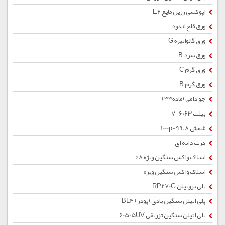
اپوکسی رزین مایع E6
ورق قلع اندود
ورق گالوانیزه G
ورق سرد B
ورق گرم C
ورق گرم B
جو دامی (ماده33)
بیلت 6063-7
شمش 1000p-99.8
ذرت دانه ای
اسلاک واکس سنگین ویژه 8%
اسلاک واکس سنگین ویژه
پلی پروپیلن RP270G
پلی اتیلن سنگین بادی (پودر) BL4
پلی اتیلن سنگین تزریقی 60505UV