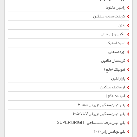
زایلین مخلوط
کربنات سدیم سنگین
بنزن
الکیل بنزن خطی
اسید استیک
اوره صنعتی
کریستال ملامین
آمونیاک (مایع)
پارازایلین
آروماتیک سنگین
آمونیاک (گاز)
پلی اتیلن سنگین تزریقی HI0500
پلی اتیلن سنگین تزریقی 60507UV
پلی اتیلن ترفتالات نساجی SUPER BRIGHT
پلی بوتادین رابر 1220