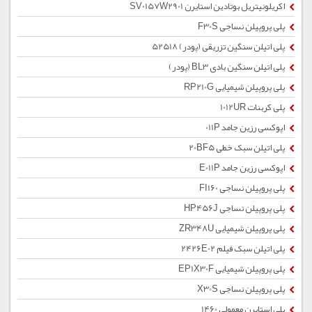
اکریلونیتریل بوتادین استایرن SV0157W2901
پلی پروپیلن نساجی F30S
پلی اتیلن سنگین تزریقی (پودر) 52518
پلی اتیلن سنگین بادی BL3 (پودر)
پلی پروپیلن شیمیایی RP210G
پلی کربنات 1012UR
اپوکسی رزین جامد 011P
پلی اتیلن سبک خطی 20BF5
اپوکسی رزین جامد E011P
پلی پروپیلن نساجی FI160
پلی پروپیلن نساجی HP456J
پلی پروپیلن شیمیایی ZR348U
پلی اتیلن سبک فیلم 2426E02
پلی پروپیلن شیمیایی EP1X30F
پلی پروپیلن نساجی X30S
پلی استایرن معمولی 1460