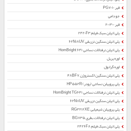
قیر PG7010
جو دامی
قیر 200300
پلی اتیلن سبک فیلم 2420F3
پلی اتیلن سنگین تزریقی 62N18UV
پلی اتیلن ترفتالات نساجی HomBright 641
اوره پریل
اوره گرانول
پلی اتیلن سنگین اکستروژن 48BF7
پلی پروپیلن نساجی (پودر) HP552R
پلی اتیلن ترفتالات نساجی HomBright TG641
پلی اتیلن سنگین تزریقی 62N11UV
پلی پروپیلن شیمیایی RG3212XE
پلی اتیلن ترفتالات بطری BG735
پلی اتیلن سبک فیلم 2426F8