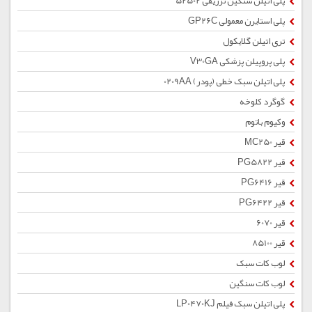
پلی اتیلن سنگین تزریقی 52502
پلی استایرن معمولی GP26C
تری اتیلن گلایکول
پلی پروپیلن پزشکی V30GA
پلی اتیلن سبک خطی (پودر) 0209AA
گوگرد کلوخه
وکیوم باتوم
قیر MC250
قیر PG5822
قیر PG6416
قیر PG6422
قیر 6070
قیر 85100
لوب کات سبک
لوب کات سنگین
پلی اتیلن سبک فیلم LP0470KJ