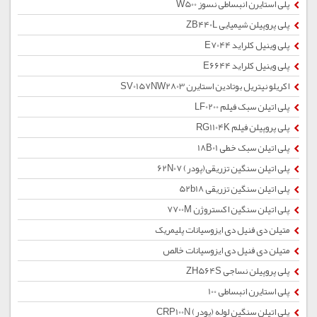
پلی استایرن انبساطی نسوز W500
پلی پروپیلن شیمیایی ZB440L
پلی وینیل کلراید E7044
پلی وینیل کلراید E6644
اکریلو نیتریل بوتادین استایرن SV0157NW2803
پلی اتیلن سبک فیلم LF0200
پلی پروپیلن فیلم RG1104K
پلی اتیلن سبک خطی 18B01
پلی اتیلن سنگین تزریقی(پودر) 62N07
پلی اتیلن سنگین تزریقی 52b18
پلی اتیلن سنگین اکستروژن 7700M
متیلن دی فنیل دی ایزوسیانات پلیمریک
متیلن دی فنیل دی ایزوسیانات خالص
پلی پروپیلن نساجی ZH564S
پلی استایرن انبساطی 100
پلی اتیلن سنگین لوله (پودر) CRP100N