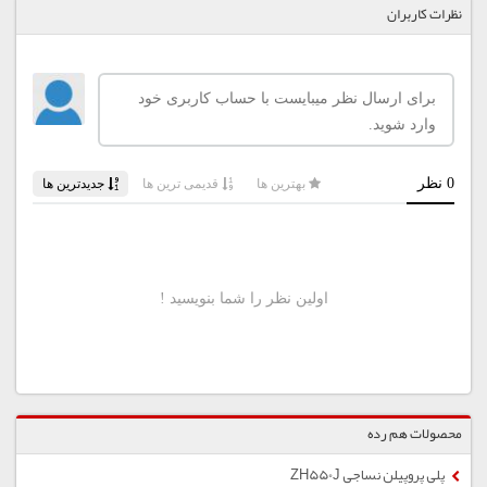
نظرات کاربران
محصولات هم رده
پلی پروپیلن نساجی ZH550J