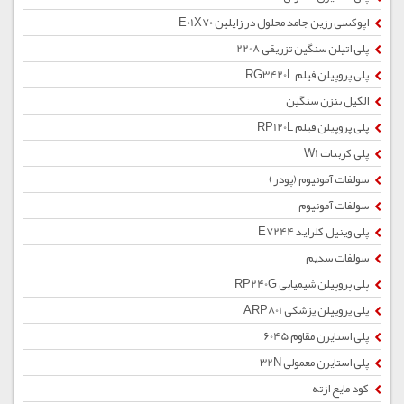
اپوکسی رزین جامد محلول در زایلین E01X70
پلی اتیلن سنگین تزریقی 2208
پلی پروپیلن فیلم RG3420L
الکیل بنزن سنگین
پلی پروپیلن فیلم RP120L
پلی کربنات W1
سولفات آمونیوم (پودر)
سولفات آمونیوم
پلی وینیل کلراید E7244
سولفات سدیم
پلی پروپیلن شیمیایی RP240G
پلی پروپیلن پزشکی ARP801
پلی استایرن مقاوم 6045
پلی استایرن معمولی 32N
کود مایع ازته