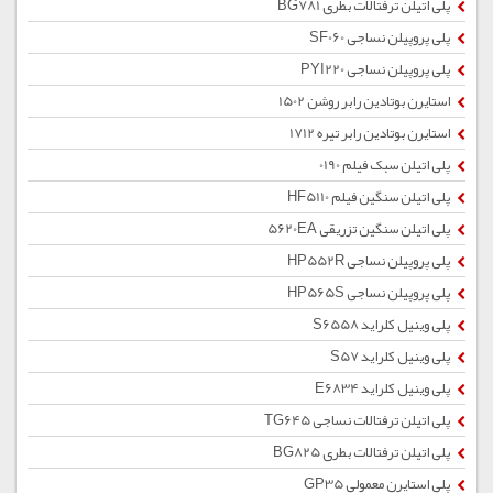
پلی اتیلن ترفتالات بطری BG781
پلی پروپیلن نساجی SF060
پلی پروپیلن نساجی PYI220
استایرن بوتادین رابر روشن 1502
استایرن بوتادین رابر تیره 1712
پلی اتیلن سبک فیلم 0190
پلی اتیلن سنگین فیلم HF5110
پلی اتیلن سنگین تزریقی 5620EA
پلی پروپیلن نساجی HP552R
پلی پروپیلن نساجی HP565S
پلی وینیل کلراید S6558
پلی وینیل کلراید S57
پلی وینیل کلراید E6834
پلی اتیلن ترفتالات نساجی TG645
پلی اتیلن ترفتالات بطری BG825
پلی استایرن معمولی GP35