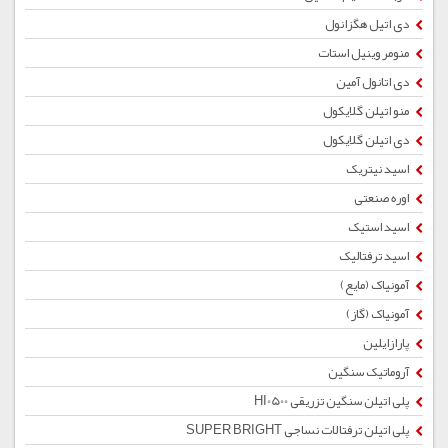
دی اتیل هگزانول
منومر وینیل استات
دی اتانول آمین
منو اتیلن گلایکول
دی اتیلن گلایکول
اسید نیتریک
اوره صنعتی
اسید استیک
اسید ترفتالیک
آمونیاک (مایع)
آمونیاک (گاز)
پارازایلین
آروماتیک سنگین
پلی اتیلن سنگین تزریقی HI0500
پلی اتیلن ترفتالات نساجی SUPER BRIGHT