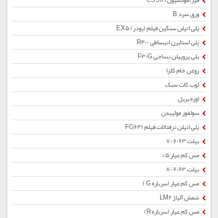
قیر امولسیون CSS1H
ورق سرد B
پلی اتیلن سنگین فیلم (پودر) EX5
پلی استایرن انبساطی R400
پلی پروپیلن نساجی F30G
روغن خام کلزا
لوب کات سبک
اوره پریل
سولفور مولیبدن
پلی اتیلن ترفتالات فیلم FG641
بیلت 6063-7
مس کم عیار 5%
بیلت 6063-8
مس کم عیار (سرباره G )
شمش آلیاژ LM2
مس کم عیار (سرباره R)