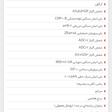
آرگون
شمش آلیاژ AS5U3GR
پلی اتیلن سنگین لوله مشکی CRP100B
پلی اتیلن سنگین تزریقی 54B04
پلی پروپیلن شیمیایی ZB545L
شمش آلیاژ ADC17
شمش آلیاژ ADC12
شمش آلیاژ AS7GO3
پلی اتیلن سنگین دورانی MD3840UA
پلی پروپیلن نساجی SIF010
پلی اتیلن سبک خطی 20075AA
پتاس (کلرید پتاسیم)
سراتو
برنج هاشمی
زعفران رشته ای درجه 1 (پوشال معمولی)