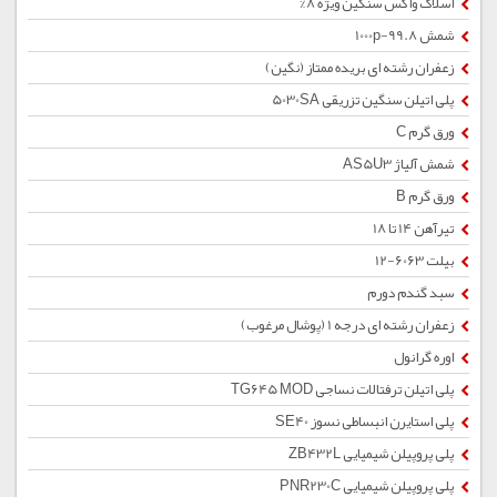
اسلاک واکس سنگین ویژه 8%
شمش 1000p-99.8
زعفران رشته ای بریده ممتاز (نگین)
پلی اتیلن سنگین تزریقی 5030SA
ورق گرم C
شمش آلیاژ AS5U3
ورق گرم B
تیرآهن 14 تا 18
بیلت 6063-12
سبد گندم دورم
زعفران رشته ای درجه 1 (پوشال مرغوب)
اوره گرانول
پلی اتیلن ترفتالات نساجی TG645 MOD
پلی استایرن انبساطی نسوز SE40
پلی پروپیلن شیمیایی ZB432L
پلی پروپیلن شیمیایی PNR230C