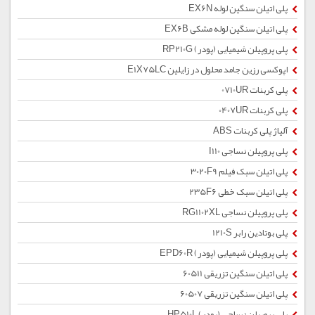
پلی اتیلن سنگین لوله EX6N
پلی اتیلن سنگین لوله مشکی EX6B
پلی پروپیلن شیمیایی (پودر) RP210G
اپوکسی رزین جامد محلول در زایلین E1X75LC
پلی کربنات 0710UR
پلی کربنات 0407UR
آلیاژ پلی کربنات ABS
پلی پروپیلن نساجی I110
پلی اتیلن سبک فیلم 3020F9
پلی اتیلن سبک خطی 235F6
پلی پروپیلن نساجی RG1102XL
پلی بوتادین رابر 1210S
پلی پروپیلن شیمیایی (پودر) EPD60R
پلی اتیلن سنگین تزریقی 60511
پلی اتیلن سنگین تزریقی 60507
پلی پروپیلن نساجی (پودر) HP510L