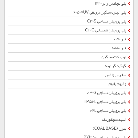
پلی بوتادین رابر 1220
پلی اتیلن سنگین تزریقی 60507UV
پلی پروپیلن نساجی C30S
پلی پروپیلن شیمیایی C30G
قیر 6070
قیر 85100
لوب کات سنگین
گوگرد گرانوله
سلاپس واکس
وکیوم باتوم
پلی پروپیلن نساجی Z30G
پلی پروپیلن نساجی HP510L
پلی پروپیلن نساجی 1102L
اسید سولفوریک
بنزن (COAL BASE)
پلی پروپیلن نساجی PYI250