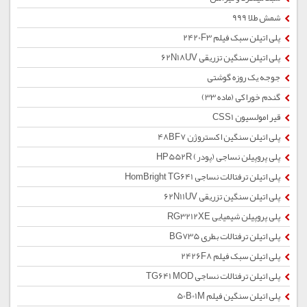
شمش طلا 999
پلی اتیلن سبک فیلم 2420F3
پلی اتیلن سنگین تزریقی 62N18UV
جوجه یک روزه گوشتی
گندم خوراکی (ماده 33)
قیر امولسیون CSS1
پلی اتیلن سنگین اکستروژن 48BF7
پلی پروپیلن نساجی (پودر) HP552R
پلی اتیلن ترفتالات نساجی HomBright TG641
پلی اتیلن سنگین تزریقی 62N11UV
پلی پروپیلن شیمیایی RG3212XE
پلی اتیلن ترفتالات بطری BG735
پلی اتیلن سبک فیلم 2426F8
پلی اتیلن ترفتالات نساجی TG641 MOD
پلی اتیلن سنگین فیلم 50B01M