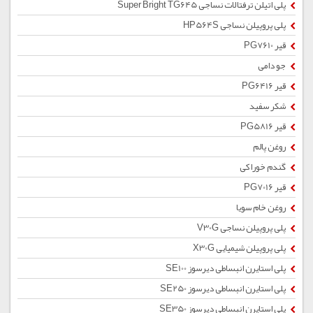
پلی اتیلن ترفتالات نساجی Super Bright TG645
پلی پروپیلن نساجی HP564S
قیر PG7610
جو دامی
قیر PG6416
شکر سفید
قیر PG5816
روغن پالم
گندم خوراکی
قیر PG7016
روغن خام سویا
پلی پروپیلن نساجی V30G
پلی پروپیلن شیمیایی X30G
پلی استایرن انبساطی دیرسوز SE100
پلی استایرن انبساطی دیرسوز SE250
پلی استایرن انبساطی دیرسوز SE350