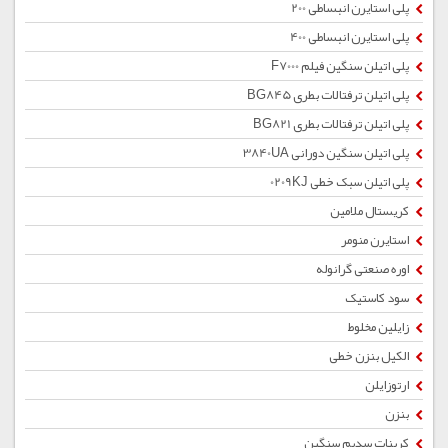
پلی استایرن انبساطی 200
پلی استایرن انبساطی 400
پلی اتیلن سنگین فیلم F7000
پلی اتیلن ترفتالات بطری BG845
پلی اتیلن ترفتالات بطری BG821
پلی اتیلن سنگین دورانی 3840UA
پلی اتیلن سبک خطی 0209KJ
کریستال ملامین
استایرن منومر
اوره صنعتی گرانوله
سود کاستیک
زایلین مخلوط
الکیل بنزن خطی
ارتوزایلن
بنزن
کربنات سدیم سنگین