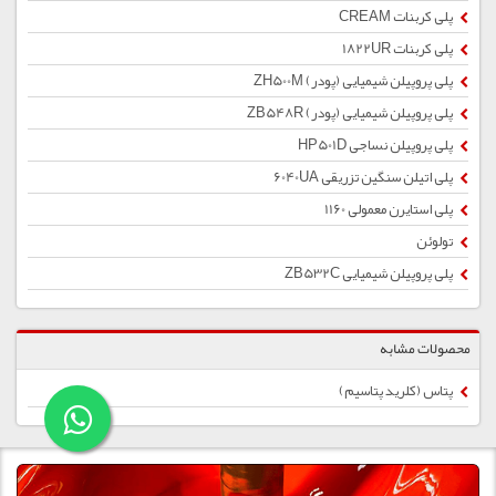
پلی کربنات CREAM
پلی کربنات 1822UR
پلی پروپیلن شیمیایی (پودر) ZH500M
پلی پروپیلن شیمیایی (پودر) ZB548R
پلی پروپیلن نساجی HP501D
پلی اتیلن سنگین تزریقی 6040UA
پلی استایرن معمولی 1160
تولوئن
پلی پروپیلن شیمیایی ZB532C
محصولات مشابه
پتاس (کلرید پتاسیم)