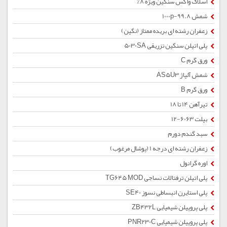
اسلاک واکس سنگین ویژه 8%
شمش 1000p-99.8
زعفران رشته ای بریده ممتاز (نگین)
پلی اتیلن سنگین تزریقی 5030SA
ورق گرم C
شمش آلیاژ AS5U3
ورق گرم B
تیرآهن 14 تا 18
بیلت 6063-12
سبد گندم دورم
زعفران رشته ای درجه 1 (پوشال مرغوب)
اوره گرانول
پلی اتیلن ترفتالات نساجی TG645 MOD
پلی استایرن انبساطی نسوز SE40
پلی پروپیلن شیمیایی ZB432L
پلی پروپیلن شیمیایی PNR230C