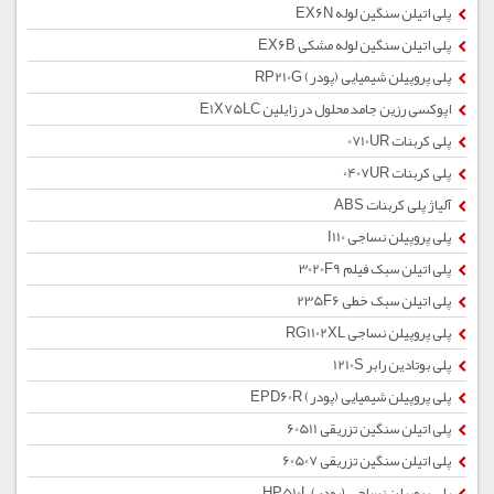
پلی اتیلن سنگین لوله EX6N
پلی اتیلن سنگین لوله مشکی EX6B
پلی پروپیلن شیمیایی (پودر) RP210G
اپوکسی رزین جامد محلول در زایلین E1X75LC
پلی کربنات 0710UR
پلی کربنات 0407UR
آلیاژ پلی کربنات ABS
پلی پروپیلن نساجی I110
پلی اتیلن سبک فیلم 3020F9
پلی اتیلن سبک خطی 235F6
پلی پروپیلن نساجی RG1102XL
پلی بوتادین رابر 1210S
پلی پروپیلن شیمیایی (پودر) EPD60R
پلی اتیلن سنگین تزریقی 60511
پلی اتیلن سنگین تزریقی 60507
پلی پروپیلن نساجی (پودر) HP510L