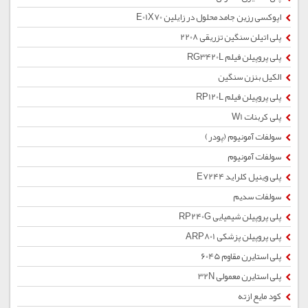
اپوکسی رزین جامد محلول در زایلین E01X70
پلی اتیلن سنگین تزریقی 2208
پلی پروپیلن فیلم RG3420L
الکیل بنزن سنگین
پلی پروپیلن فیلم RP120L
پلی کربنات W1
سولفات آمونیوم (پودر)
سولفات آمونیوم
پلی وینیل کلراید E7244
سولفات سدیم
پلی پروپیلن شیمیایی RP240G
پلی پروپیلن پزشکی ARP801
پلی استایرن مقاوم 6045
پلی استایرن معمولی 32N
کود مایع ازته