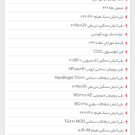
شمش طلا 999
پلی اتیلن سبک فیلم 2420F3
پلی اتیلن سنگین تزریقی 62N18UV
جوجه یک روزه گوشتی
گندم خوراکی (ماده 33)
قیر امولسیون CSS1
پلی اتیلن سنگین اکستروژن 48BF7
پلی پروپیلن نساجی (پودر) HP552R
پلی اتیلن ترفتالات نساجی HomBright TG641
پلی اتیلن سنگین تزریقی 62N11UV
پلی پروپیلن شیمیایی RG3212XE
پلی اتیلن ترفتالات بطری BG735
پلی اتیلن سبک فیلم 2426F8
پلی اتیلن ترفتالات نساجی TG641 MOD
پلی اتیلن سنگین فیلم 50B01M