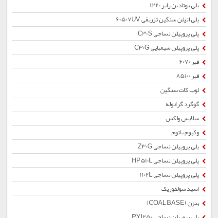
پلی بوتادین رابر 1220
پلی اتیلن سنگین تزریقی 60507UV
پلی پروپیلن نساجی C30S
پلی پروپیلن شیمیایی C30G
قیر 6070
قیر 85100
لوب کات سنگین
گوگرد گرانوله
سلاپس واکس
وکیوم باتوم
پلی پروپیلن نساجی Z30G
پلی پروپیلن نساجی HP510L
پلی پروپیلن نساجی 1102L
اسید سولفوریک
بنزن (COAL BASE)
پلی پروپیلن نساجی PYI250