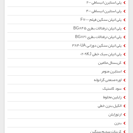
پلی استایرن انبساطی 200
پلی استایرن انبساطی 400
پلی اتیلن سنگین فیلم F7000
پلی اتیلن ترفتالات بطری BG845
پلی اتیلن ترفتالات بطری BG821
پلی اتیلن سنگین دورانی 3840UA
پلی اتیلن سبک خطی 0209KJ
کریستال ملامین
استایرن منومر
اوره صنعتی گرانوله
سود کاستیک
زایلین مخلوط
الکیل بنزن خطی
ارتوزایلن
بنزن
کربنات سدیم سنگین