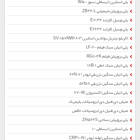
پلی استایرن انبساطی نسوز W500
پلی پروپیلن شیمیایی ZB440L
پلی وینیل کلراید E7044
پلی وینیل کلراید E6644
اکریلو نیتریل بوتادین استایرن SV0157NW2803
پلی اتیلن سبک فیلم LF0200
پلی پروپیلن فیلم RG1104K
پلی اتیلن سبک خطی 18B01
پلی اتیلن سنگین تزریقی(پودر) 62N07
پلی اتیلن سنگین تزریقی 52b18
پلی اتیلن سنگین اکستروژن 7700M
متیلن دی فنیل دی ایزوسیانات پلیمریک
متیلن دی فنیل دی ایزوسیانات خالص
پلی پروپیلن نساجی ZH564S
پلی استایرن انبساطی 100
پلی اتیلن سنگین لوله (پودر) CRP100N