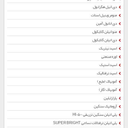
دی اتیل هگزانول
منومر وینیل استات
دی اتانول آمین
منو اتیلن گلایکول
دی اتیلن گلایکول
اسید نیتریک
اوره صنعتی
اسید استیک
اسید ترفتالیک
آمونیاک (مایع)
آمونیاک (گاز)
پارازایلین
آروماتیک سنگین
پلی اتیلن سنگین تزریقی HI0500
پلی اتیلن ترفتالات نساجی SUPER BRIGHT