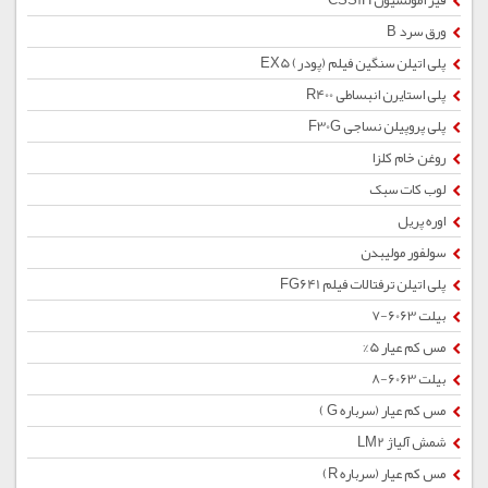
قیر امولسیون CSS1H
ورق سرد B
پلی اتیلن سنگین فیلم (پودر) EX5
پلی استایرن انبساطی R400
پلی پروپیلن نساجی F30G
روغن خام کلزا
لوب کات سبک
اوره پریل
سولفور مولیبدن
پلی اتیلن ترفتالات فیلم FG641
بیلت 6063-7
مس کم عیار 5%
بیلت 6063-8
مس کم عیار (سرباره G )
شمش آلیاژ LM2
مس کم عیار (سرباره R)