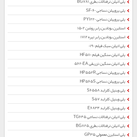
پلی اتیلن ترفتالات بطری BG781
پلی پروپیلن نساجی SF060
پلی پروپیلن نساجی PYI220
استایرن بوتادین رابر روشن 1502
استایرن بوتادین رابر تیره 1712
پلی اتیلن سبک فیلم 0190
پلی اتیلن سنگین فیلم HF5110
پلی اتیلن سنگین تزریقی 5620EA
پلی پروپیلن نساجی HP552R
پلی پروپیلن نساجی HP565S
پلی وینیل کلراید S6558
پلی وینیل کلراید S57
پلی وینیل کلراید E6834
پلی اتیلن ترفتالات نساجی TG645
پلی اتیلن ترفتالات بطری BG825
پلی استایرن معمولی GP35