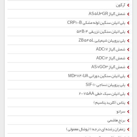
آرگون
شمش آلیاژ AS5U3GR
پلی اتیلن سنگین لوله مشکی CRP100B
پلی اتیلن سنگین تزریقی 54B04
پلی پروپیلن شیمیایی ZB545L
شمش آلیاژ ADC17
شمش آلیاژ ADC12
شمش آلیاژ AS7GO3
پلی اتیلن سنگین دورانی MD3840UA
پلی پروپیلن نساجی SIF010
پلی اتیلن سبک خطی 20075AA
پتاس (کلرید پتاسیم)
سراتو
برنج هاشمی
زعفران رشته ای درجه 1 (پوشال معمولی)