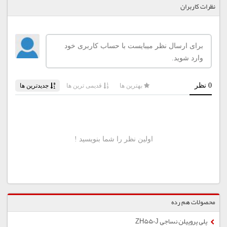
نظرات کاربران
محصولات هم رده
پلی پروپیلن نساجی ZH550J