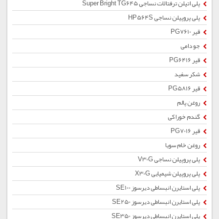
پلی اتیلن ترفتالات نساجی Super Bright TG645
پلی پروپیلن نساجی HP564S
قیر PG7610
جو دامی
قیر PG6416
شکر سفید
قیر PG5816
روغن پالم
گندم خوراکی
قیر PG7016
روغن خام سویا
پلی پروپیلن نساجی V30G
پلی پروپیلن شیمیایی X30G
پلی استایرن انبساطی دیرسوز SE100
پلی استایرن انبساطی دیرسوز SE250
پلی استایرن انبساطی دیرسوز SE350