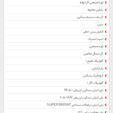
اوره صنعتی گرانوله
زایلین مخلوط
کربنات سدیم سنگین
بنزن
الکیل بنزن خطی
اسید استیک
اوره صنعتی
کریستال ملامین
آمونیاک (مایع)
پارازایلین
آروماتیک سنگین
آمونیاک (گاز)
پلی اتیلن سنگین تزریقی HI0500
پلی اتیلن سنگین تزریقی 60507UV
پلی اتیلن ترفتالات نساجی SUPER BRIGHT
پلی بوتادین رابر 1220