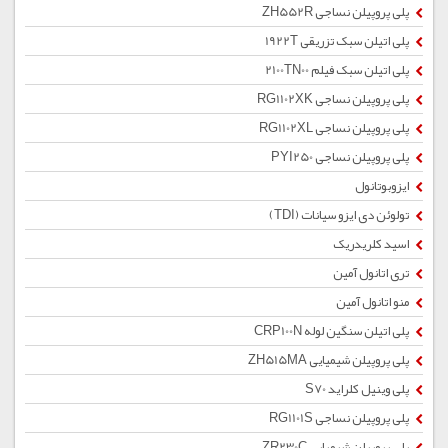
پلی پروپیلن نساجی ZH552R
پلی اتیلن سبک تزریقی 1922T
پلی اتیلن سبک فیلم 2100TN00
پلی پروپیلن نساجی RG1102XK
پلی پروپیلن نساجی RG1102XL
پلی پروپیلن نساجی PYI250
ایزوبوتانول
تولوئن دی ایزو سیانات (TDI)
اسید کلریدریک
تری اتانول آمین
منو اتانول آمین
پلی اتیلن سنگین لوله CRP100N
پلی پروپیلن شیمیایی ZH515MA
پلی وینیل کلراید S70
پلی پروپیلن نساجی RG1101S
پلی پروپیلن شیمیایی ZR230C