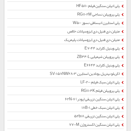
پلی اتیلن سنگین فیلم HF5110
پلی پروپیلن نساجی RG1102M
پلی استایرن انبساطی نسوز W500
متیلن دی فنیل دی ایزوسیانات خالص
متیلن دی فنیل دی ایزوسیانات پلیمریک
پلی وینیل کلراید E7044
پلی پروپیلن شیمیایی ZB440L
پلی وینیل کلراید E6644
اکریلو نیتریل بوتادین استایرن SV0157NW2803
پلی اتیلن سبک فیلم LF0200
پلی پروپیلن فیلم RG1104K
پلی اتیلن سنگین تزریقی(پودر) 62N07
پلی اتیلن سبک خطی 18B01
پلی اتیلن سنگین تزریقی 52b18
پلی اتیلن سنگین اکستروژن 7700M