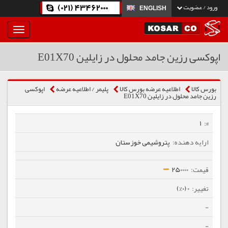
(021) 43462000
ورود / عضویت
ENGLISH
بار
و
بسته
اپوکسی رزین جامد محلول در زایلین E01X70
نمودن
فهرست
بورس کالا
اطلاعیه عرضه بورس کالا
پلیمر / اطلاعیه عرضه
اپوکسی
رزین جامد محلول در زایلین E01X70
1
پتروشیمی خوزستان
250000
0 (0%)
-
-