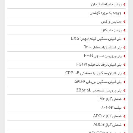
روغن خام آفتابگردان
جوجه یک روزه گوشتی
سلاپس واکس
روغن خام کلزا
پلی اتیلن سنگین فیلم (پودر) EX5
پلی استایرن انبساطی R400
پلی پروپیلن نساجی F30G
پلی اتیلن ترفتالات فیلم FG641
پلی اتیلن سنگین لوله مشکی CRP100B
پلی اتیلن سنگین تزریقی 54B04
پلی پروپیلن شیمیایی ZB545L
شمش آلیاژ LM2
بیلت 6063-8
شمش آلیاژ ADC17
شمش آلیاژ ADC12