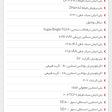
پلی اتیلن سبک فیلم LP0470KJ
پلی پروپیلن فیلم ZH525J
پلی اتیلن سبک خطی 22401
نرمال بوتانول
پلی اتیلن ترفتالات نساجی Super Bright TG641
پلی اتیلن سنگین تزریقی 62N07UV
پلی اتیلن سبک خطی 22501KJ
پلی اتیلن سبک خطی 22501AA
پلی وینیل کلراید S60
اکریلونیتریل بوتادین استایرن 50 - گرید طبیعی
اکریلونیتریل بوتادین استایرن 75 - گرید طبیعی
پلی کربنات 0407
پلی استایرن معمولی 1551
پلی اتیلن سبک فیلم 2004TC37
پلی استایرن انبساطی نسوز SE5000
پلی استایرن انبساطی نسوز SE4000