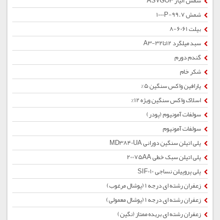
شمش آلیاژ AS7GO3
شمش 1000P-99.7
بیلت 6061-8
سبد میلگرد 12تا32-A3
گندم دورم
شکر خام
پارافین واکس سنگین 5%
اسلاک واکس سنگین ویژه 12%
سولفات آمونیوم (پودر)
سولفات آمونیوم
پلی اتیلن سنگین دورانی MD3840UA
پلی اتیلن سبک خطی 20075AA
پلی پروپیلن نساجی SIF010
زعفران رشته ای درجه 1 (پوشال مرغوب)
زعفران رشته ای درجه 1 (پوشال معمولی)
زعفران رشته ای بریده ممتاز (نگین)