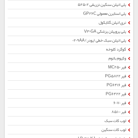
پلی اتیلن سنگین تزریقی 52502
پلی استایرن معمولی GP26C
تری اتیلن گلایکول
پلی پروپیلن پزشکی V30GA
پلی اتیلن سبک خطی (پودر) 0209AA
گوگرد کلوخه
وکیوم باتوم
قیر MC250
قیر PG5822
قیر PG6416
قیر PG6422
قیر 6070
قیر 85100
لوب کات سبک
لوب کات سنگین