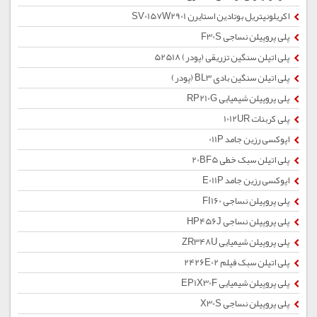
اکریلونیتریل بوتادین استایرن SV0157W2901
پلی پروپیلن نساجی F30S
پلی اتیلن سنگین تزریقی (پودر) 52518
پلی اتیلن سنگین بادی BL3 (پودر)
پلی پروپیلن شیمیایی RP210G
پلی کربنات 1012UR
اپوکسی رزین جامد 011P
پلی اتیلن سبک خطی 20BF5
اپوکسی رزین جامد E011P
پلی پروپیلن نساجی FI160
پلی پروپیلن نساجی HP456J
پلی پروپیلن شیمیایی ZR348U
پلی اتیلن سبک فیلم 2426E02
پلی پروپیلن شیمیایی EP1X30F
پلی پروپیلن نساجی X30S