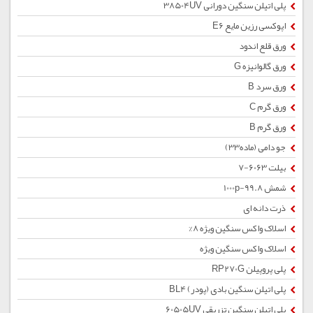
پلی اتیلن سنگین دورانی 38504UV
اپوکسی رزین مایع E6
ورق قلع اندود
ورق گالوانیزه G
ورق سرد B
ورق گرم C
ورق گرم B
جو دامی (ماده33)
بیلت 6063-7
شمش 1000p-99.8
ذرت دانه ای
اسلاک واکس سنگین ویژه 8%
اسلاک واکس سنگین ویژه
پلی پروپیلن RP270G
پلی اتیلن سنگین بادی (پودر) BL4
پلی اتیلن سنگین تزریقی 60505UV