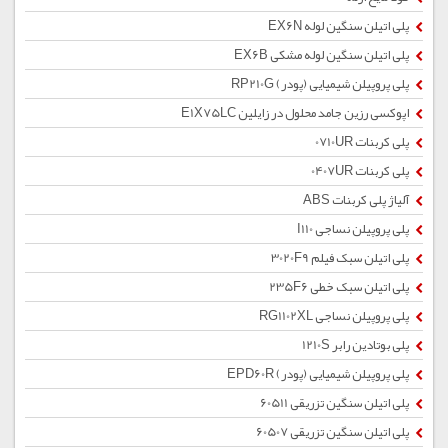
پلی اتیلن سنگین لوله EX6N
پلی اتیلن سنگین لوله مشکی EX6B
پلی پروپیلن شیمیایی (پودر) RP210G
اپوکسی رزین جامد محلول در زایلین E1X75LC
پلی کربنات 0710UR
پلی کربنات 0407UR
آلیاژ پلی کربنات ABS
پلی پروپیلن نساجی I110
پلی اتیلن سبک فیلم 3020F9
پلی اتیلن سبک خطی 235F6
پلی پروپیلن نساجی RG1102XL
پلی بوتادین رابر 1210S
پلی پروپیلن شیمیایی (پودر) EPD60R
پلی اتیلن سنگین تزریقی 60511
پلی اتیلن سنگین تزریقی 60507