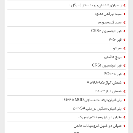
زعفران رشته ای بریده ممتاز (سرگل)
سبد تیرآهن مخلوط
سبد گندم دورم
قیر امولسیون CRS2
قیر 4050
سراتو
برنج هاشمی
قیر امولسیون CRS1
قیر PG6410
شمش آلیاژ AS9U3GS
شمش آلیاژ 380/3
پلی اتیلن ترفتالات نساجی TG645 MOD
پلی اتیلن سنگین تزریقی 5030SA
متیلن دی ایزوسیانات پلیمریک
متیلن دی فنیل ایزوسیانات خالص