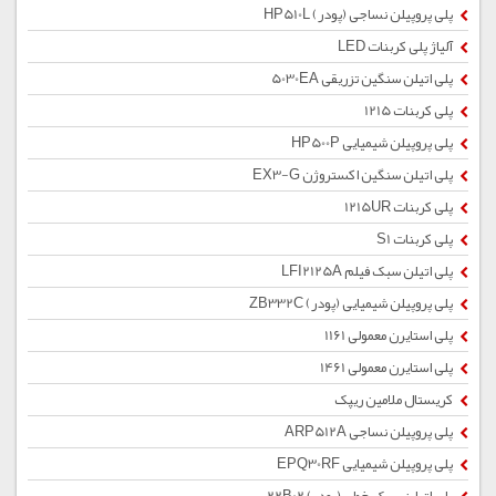
پلی پروپیلن نساجی (پودر) HP510L
آلیاژ پلی کربنات LED
پلی اتیلن سنگین تزریقی 5030EA
پلی کربنات 1215
پلی پروپیلن شیمیایی HP500P
پلی اتیلن سنگین اکستروژن EX3-G
پلی کربنات 1215UR
پلی کربنات S1
پلی اتیلن سبک فیلم LFI2125A
پلی پروپیلن شیمیایی (پودر) ZB332C
پلی استایرن معمولی 1161
پلی استایرن معمولی 1461
کریستال ملامین ریپک
پلی پروپیلن نساجی ARP512A
پلی پروپیلن شیمیایی EPQ30RF