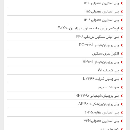
پلی استایرن معمولی 1460
پلی استایرن معمولی 1115
پلی استایرن معمولی 1309
اپوکسی رزین جامد محلول در زایلین E01X70
پلی اتیلن سنگین تزریقی 2208
پلی پروپیلن فیلم RG3420L
الکیل بنزن سنگین
پلی پروپیلن فیلم RP120L
پلی کربنات W1
پلی وینیل کلراید E7244
سولفات سدیم
پلی پروپیلن شیمیایی RP240G
پلی پروپیلن پزشکی ARP801
پلی استایرن مقاوم 6045
پلی استایرن معمولی 32N
کود مایع ازته