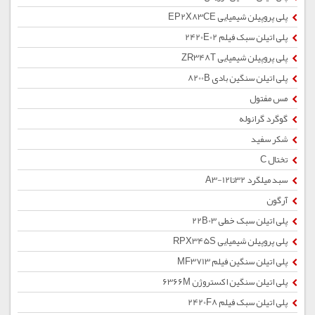
پلی پروپیلن شیمیایی EP2X83CE
پلی اتیلن سبک فیلم 2420E02
پلی پروپیلن شیمیایی ZR348T
پلی اتیلن سنگین بادی 8200B
مس مفتول
گوگرد گرانوله
شکر سفید
تختال C
سبد میلگرد 32تا12-A3
آرگون
پلی اتیلن سبک خطی 22B03
پلی پروپیلن شیمیایی RPX345S
پلی اتیلن سنگین فیلم MF3713
پلی اتیلن سنگین اکستروژن 6366M
پلی اتیلن سبک فیلم 2420F8