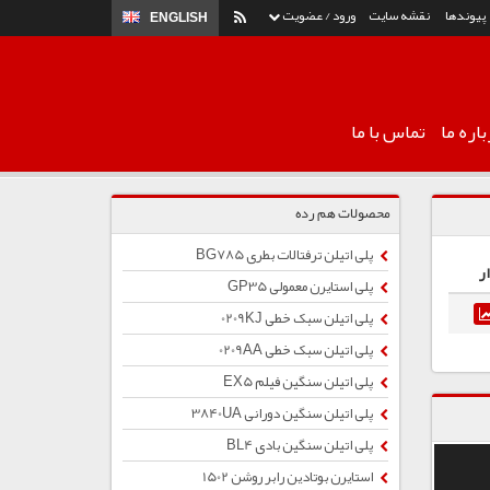
پیوندها
نقشه سایت
ورود / عضویت
ENGLISH
اره ما
تماس با ما
محصولات هم رده
پلی اتیلن ترفتالات بطری BG785
ر
پلی استایرن معمولی GP35
پلی اتیلن سبک خطی 0209KJ
پلی اتیلن سبک خطی 0209AA
پلی اتیلن سنگین فیلم EX5
پلی اتیلن سنگین دورانی 3840UA
پلی اتیلن سنگین بادی BL4
استایرن بوتادین رابر روشن 1502