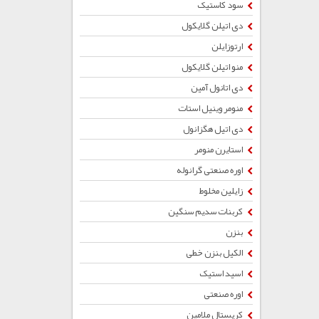
سود کاستیک
دی اتیلن گلایکول
ارتوزایلن
منو اتیلن گلایکول
دی اتانول آمین
منومر وینیل استات
دی اتیل هگزانول
استایرن منومر
اوره صنعتی گرانوله
زایلین مخلوط
کربنات سدیم سنگین
بنزن
الکیل بنزن خطی
اسید استیک
اوره صنعتی
کریستال ملامین