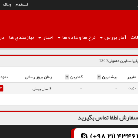
استخدام
وبلاگ
ات
آمار
بورس
نرخ ها
و داده ها
اخبار
نیازمندی ها
درب
لی استایرن معمولی 1309
تغییر
بیشترین
?
کمترین
?
زمان بروز رسانی
نمودا
0 (0%)
-
-
6 سال پیش
فارش لطفا تماس بگیرید
(+98 21) 43462