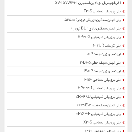
اکریلونیتریل بوتادین استایرن SV0157W2901
پلی پروپیلن نساجی F30S
پلی اتیلن سنگین تزریقی (پودر) 52518
پلی اتیلن سنگین بادی BL3 (پودر)
پلی پروپیلن شیمیایی RP210G
پلی کربنات 1012UR
اپوکسی رزین جامد 011P
پلی اتیلن سبک خطی 20BF5
اپوکسی رزین جامد E011P
پلی پروپیلن نساجی FI160
پلی پروپیلن نساجی HP456J
پلی پروپیلن شیمیایی ZR348U
پلی اتیلن سبک فیلم 2426E02
پلی پروپیلن شیمیایی EP1X30F
پلی پروپیلن نساجی X30S
پلی استایرن معمولی 1460