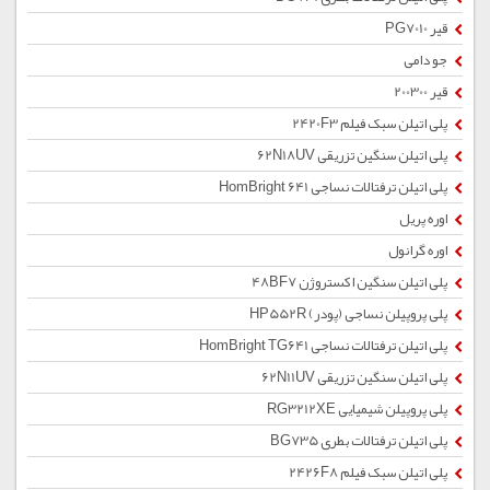
قیر PG7010
جو دامی
قیر 200300
پلی اتیلن سبک فیلم 2420F3
پلی اتیلن سنگین تزریقی 62N18UV
پلی اتیلن ترفتالات نساجی HomBright 641
اوره پریل
اوره گرانول
پلی اتیلن سنگین اکستروژن 48BF7
پلی پروپیلن نساجی (پودر) HP552R
پلی اتیلن ترفتالات نساجی HomBright TG641
پلی اتیلن سنگین تزریقی 62N11UV
پلی پروپیلن شیمیایی RG3212XE
پلی اتیلن ترفتالات بطری BG735
پلی اتیلن سبک فیلم 2426F8