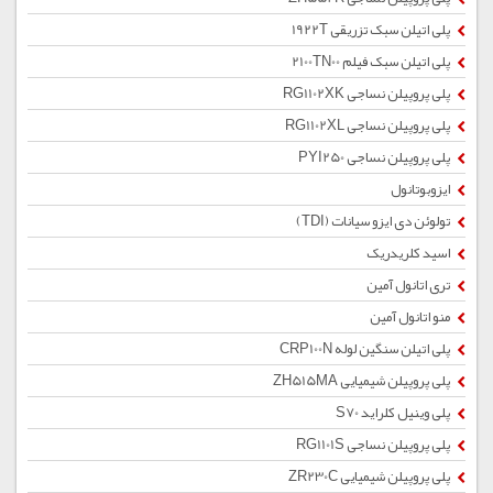
پلی اتیلن سبک تزریقی 1922T
پلی اتیلن سبک فیلم 2100TN00
پلی پروپیلن نساجی RG1102XK
پلی پروپیلن نساجی RG1102XL
پلی پروپیلن نساجی PYI250
ایزوبوتانول
تولوئن دی ایزو سیانات (TDI)
اسید کلریدریک
تری اتانول آمین
منو اتانول آمین
پلی اتیلن سنگین لوله CRP100N
پلی پروپیلن شیمیایی ZH515MA
پلی وینیل کلراید S70
پلی پروپیلن نساجی RG1101S
پلی پروپیلن شیمیایی ZR230C