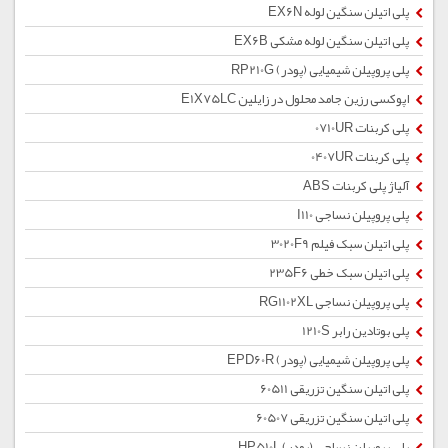
پلی اتیلن سنگین لوله EX6N
پلی اتیلن سنگین لوله مشکی EX6B
پلی پروپیلن شیمیایی (پودر) RP210G
اپوکسی رزین جامد محلول در زایلین E1X75LC
پلی کربنات 0710UR
پلی کربنات 0407UR
آلیاژ پلی کربنات ABS
پلی پروپیلن نساجی I110
پلی اتیلن سبک فیلم 3020F9
پلی اتیلن سبک خطی 235F6
پلی پروپیلن نساجی RG1102XL
پلی بوتادین رابر 1210S
پلی پروپیلن شیمیایی (پودر) EPD60R
پلی اتیلن سنگین تزریقی 60511
پلی اتیلن سنگین تزریقی 60507
پلی پروپیلن نساجی (پودر) HP510L