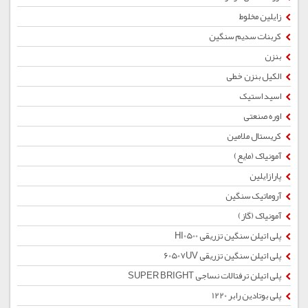
زایلین مخلوط
کربنات سدیم سنگین
بنزن
الکیل بنزن خطی
اسید استیک
اوره صنعتی
کریستال ملامین
آمونیاک (مایع)
پارازایلین
آروماتیک سنگین
آمونیاک (گاز)
پلی اتیلن سنگین تزریقی HI0500
پلی اتیلن سنگین تزریقی 60507UV
پلی اتیلن ترفتالات نساجی SUPER BRIGHT
پلی بوتادین رابر 1220