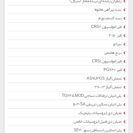
زعفران رشته ای بریده ممتاز (سرگل)
سبد تیرآهن مخلوط
سبد گندم دورم
قیر امولسیون CRS2
قیر 4050
سراتو
برنج هاشمی
قیر امولسیون CRS1
قیر PG6410
شمش آلیاژ AS9U3GS
شمش آلیاژ 380/3
پلی اتیلن ترفتالات نساجی TG645 MOD
پلی اتیلن سنگین تزریقی 5030SA
متیلن دی ایزوسیانات پلیمریک
متیلن دی فنیل ایزوسیانات خالص
پلی استایرن انبساطی نسوز SE40