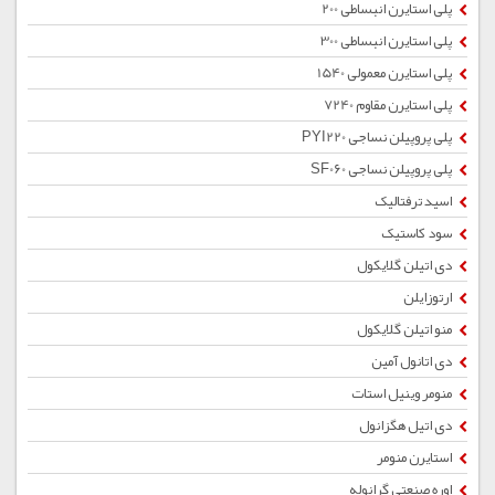
پلی استایرن انبساطی 200
پلی استایرن انبساطی 300
پلی استایرن معمولی 1540
پلی استایرن مقاوم 7240
پلی پروپیلن نساجی PYI220
پلی پروپیلن نساجی SF060
اسید ترفتالیک
سود کاستیک
دی اتیلن گلایکول
ارتوزایلن
منو اتیلن گلایکول
دی اتانول آمین
منومر وینیل استات
دی اتیل هگزانول
استایرن منومر
اوره صنعتی گرانوله