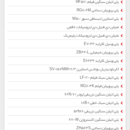
پلی اتیلن سنگین فیلم HF5110
پلی پروپیلن نساجی RG1102M
پلی استایرن انبساطی نسوز W500
متیلن دی فنیل دی ایزوسیانات خالص
متیلن دی فنیل دی ایزوسیانات پلیمریک
پلی وینیل کلراید E7044
پلی پروپیلن شیمیایی ZB440L
پلی وینیل کلراید E6644
اکریلو نیتریل بوتادین استایرن SV0157NW2803
پلی اتیلن سبک فیلم LF0200
پلی پروپیلن فیلم RG1104K
پلی اتیلن سنگین تزریقی(پودر) 62N07
پلی اتیلن سبک خطی 18B01
پلی اتیلن سنگین تزریقی 52b18
پلی اتیلن سنگین اکستروژن 7700M
پلی پروپیلن نساجی ZH564S