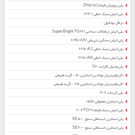
پلی پروپیلن فیلم ZH525J
پلی اتیلن سبک خطی 22401
نرمال بوتانول
پلی اتیلن ترفتالات نساجی Super Bright TG641
پلی اتیلن سنگین تزریقی 62N07UV
پلی اتیلن سبک خطی 22501KJ
پلی اتیلن سبک خطی 22501AA
پلی وینیل کلراید S60
اکریلونیتریل بوتادین استایرن 50 - گرید طبیعی
اکریلونیتریل بوتادین استایرن 75 - گرید طبیعی
پلی کربنات 0407
پلی استایرن معمولی 1551
پلی اتیلن سبک فیلم 2004TC37
پلی استایرن انبساطی نسوز SE5000
پلی استایرن انبساطی نسوز SE4000