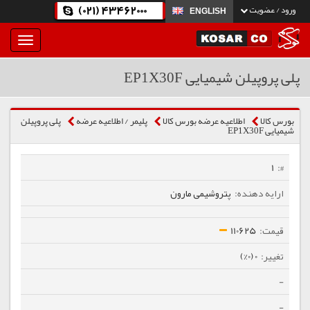
(021) 43462000
ورود / عضویت
ENGLISH
بار
و
بسته
پلی پروپیلن شیمیایی EP1X30F
نمودن
فهرست
بورس کالا
اطلاعیه عرضه بورس کالا
پلیمر / اطلاعیه عرضه
پلی پروپیلن
شیمیایی EP1X30F
1
پتروشیمی مارون
110625
0 (0%)
-
-