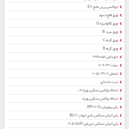
اپوکسی رزین مایع E6
ورق قلع اندود
ورق گالوانیزه G
ورق سرد B
ورق گرم C
ورق گرم B
جو دامی (ماده33)
بیلت 6063-7
شمش 1000p-99.8
ذرت دانه ای
اسلاک واکس سنگین ویژه 8%
اسلاک واکس سنگین ویژه
پلی پروپیلن RP270G
پلی اتیلن سنگین بادی (پودر) BL4
پلی اتیلن سنگین تزریقی 60505UV