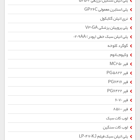
پلی اتیلن سنگین تزریقی 52502
پلی استایرن معمولی GP26C
تری اتیلن گلایکول
پلی پروپیلن پزشکی V30GA
پلی اتیلن سبک خطی (پودر) 0209AA
گوگرد کلوخه
وکیوم باتوم
قیر MC250
قیر PG5822
قیر PG6416
قیر PG6422
قیر 6070
قیر 85100
لوب کات سبک
لوب کات سنگین
پلی اتیلن سبک فیلم LP0470KJ