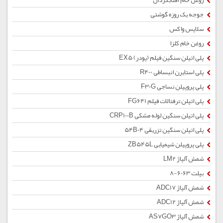
روغن خام آفتابگردان
جوجه یک روزه گوشتی
سلاپس واکس
روغن خام کلزا
پلی اتیلن سنگین فیلم (پودر) EX5
پلی استایرن انبساطی R400
پلی پروپیلن نساجی F30G
پلی اتیلن ترفتالات فیلم FG641
پلی اتیلن سنگین لوله مشکی CRP100B
پلی اتیلن سنگین تزریقی 54B04
پلی پروپیلن شیمیایی ZB545L
شمش آلیاژ LM2
بیلت 6063-8
شمش آلیاژ ADC17
شمش آلیاژ ADC12
شمش آلیاژ AS7GO3