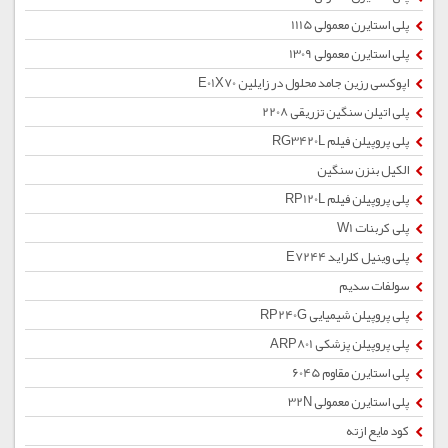
پلی استایرن معمولی 1115
پلی استایرن معمولی 1309
اپوکسی رزین جامد محلول در زایلین E01X70
پلی اتیلن سنگین تزریقی 2208
پلی پروپیلن فیلم RG3420L
الکیل بنزن سنگین
پلی پروپیلن فیلم RP120L
پلی کربنات W1
پلی وینیل کلراید E7244
سولفات سدیم
پلی پروپیلن شیمیایی RP240G
پلی پروپیلن پزشکی ARP801
پلی استایرن مقاوم 6045
پلی استایرن معمولی 32N
کود مایع ازته