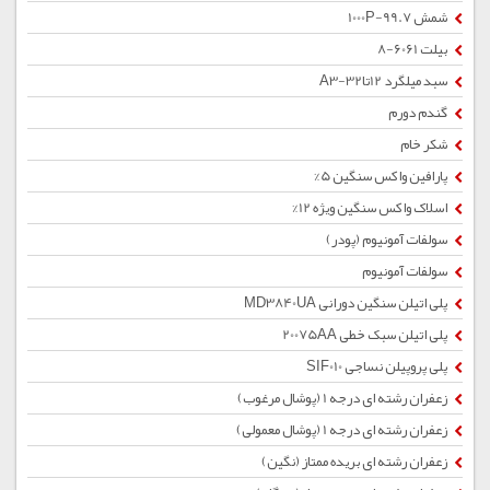
شمش 1000P-99.7
بیلت 6061-8
سبد میلگرد 12تا32-A3
گندم دورم
شکر خام
پارافین واکس سنگین 5%
اسلاک واکس سنگین ویژه 12%
سولفات آمونیوم (پودر)
سولفات آمونیوم
پلی اتیلن سنگین دورانی MD3840UA
پلی اتیلن سبک خطی 20075AA
پلی پروپیلن نساجی SIF010
زعفران رشته ای درجه 1 (پوشال مرغوب)
زعفران رشته ای درجه 1 (پوشال معمولی)
زعفران رشته ای بریده ممتاز (نگین)