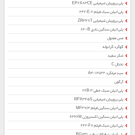
پلی پروپیلن شیمیایی EP2X83CE
پلی اتیلن سبک فیلم 2420E02
پلی پروپیلن شیمیایی ZR348T
پلی اتیلن سنگین بادی 8200B
مس مفتول
گوگرد گرانوله
شکر سفید
تختال C
سبد میلگرد 32تا12-A3
آرگون
پلی اتیلن سبک خطی 22B03
پلی پروپیلن شیمیایی RPX345S
پلی اتیلن سنگین فیلم MF3713
پلی اتیلن سنگین اکستروژن 6366M
پلی اتیلن سبک فیلم 2420F8
پلی اتیلن ترفتالات بطری BG731