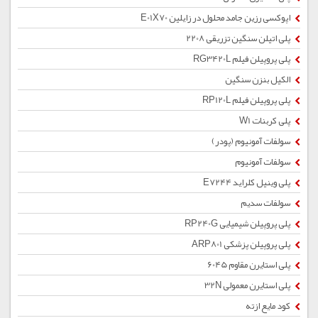
اپوکسی رزین جامد محلول در زایلین E01X70
پلی اتیلن سنگین تزریقی 2208
پلی پروپیلن فیلم RG3420L
الکیل بنزن سنگین
پلی پروپیلن فیلم RP120L
پلی کربنات W1
سولفات آمونیوم (پودر)
سولفات آمونیوم
پلی وینیل کلراید E7244
سولفات سدیم
پلی پروپیلن شیمیایی RP240G
پلی پروپیلن پزشکی ARP801
پلی استایرن مقاوم 6045
پلی استایرن معمولی 32N
کود مایع ازته