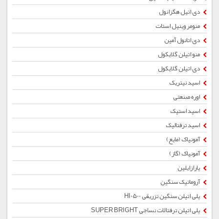
دی اتیل هگزانول
منومر وینیل استات
دی اتانول آمین
منو اتیلن گلایکول
دی اتیلن گلایکول
اسید نیتریک
اوره صنعتی
اسید استیک
اسید ترفتالیک
آمونیاک (مایع)
آمونیاک (گاز)
پارازایلین
آروماتیک سنگین
پلی اتیلن سنگین تزریقی HI0500
پلی اتیلن ترفتالات نساجی SUPER BRIGHT