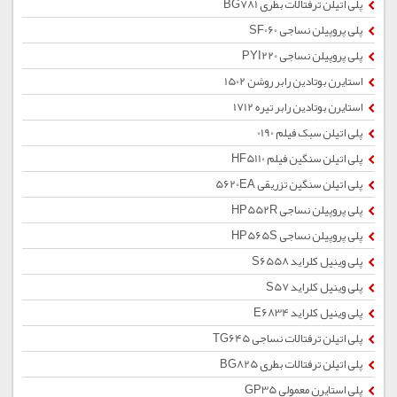
پلی اتیلن ترفتالات بطری BG781
پلی پروپیلن نساجی SF060
پلی پروپیلن نساجی PYI220
استایرن بوتادین رابر روشن 1502
استایرن بوتادین رابر تیره 1712
پلی اتیلن سبک فیلم 0190
پلی اتیلن سنگین فیلم HF5110
پلی اتیلن سنگین تزریقی 5620EA
پلی پروپیلن نساجی HP552R
پلی پروپیلن نساجی HP565S
پلی وینیل کلراید S6558
پلی وینیل کلراید S57
پلی وینیل کلراید E6834
پلی اتیلن ترفتالات نساجی TG645
پلی اتیلن ترفتالات بطری BG825
پلی استایرن معمولی GP35