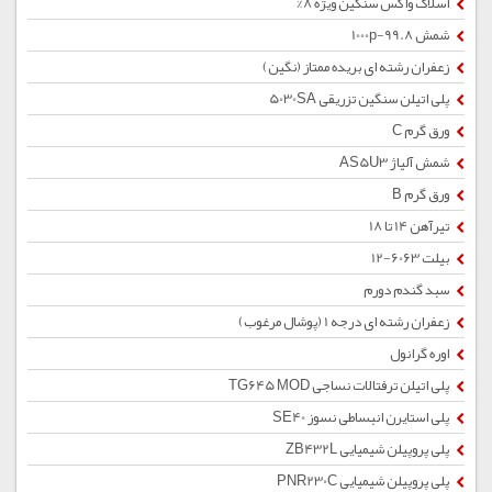
اسلاک واکس سنگین ویژه 8%
شمش 1000p-99.8
زعفران رشته ای بریده ممتاز (نگین)
پلی اتیلن سنگین تزریقی 5030SA
ورق گرم C
شمش آلیاژ AS5U3
ورق گرم B
تیرآهن 14 تا 18
بیلت 6063-12
سبد گندم دورم
زعفران رشته ای درجه 1 (پوشال مرغوب)
اوره گرانول
پلی اتیلن ترفتالات نساجی TG645 MOD
پلی استایرن انبساطی نسوز SE40
پلی پروپیلن شیمیایی ZB432L
پلی پروپیلن شیمیایی PNR230C