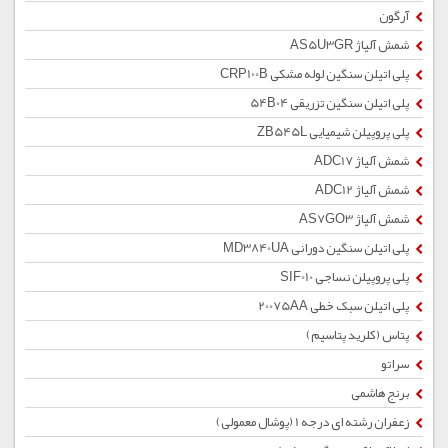
آرگون
شمش آلیاژ AS5U3GR
پلی اتیلن سنگین لوله مشکی CRP100B
پلی اتیلن سنگین تزریقی 54B04
پلی پروپیلن شیمیایی ZB545L
شمش آلیاژ ADC17
شمش آلیاژ ADC12
شمش آلیاژ AS7GO3
پلی اتیلن سنگین دورانی MD3840UA
پلی پروپیلن نساجی SIF010
پلی اتیلن سبک خطی 20075AA
پتاس (کلرید پتاسیم)
سراتو
برنج هاشمی
زعفران رشته ای درجه 1 (پوشال معمولی)