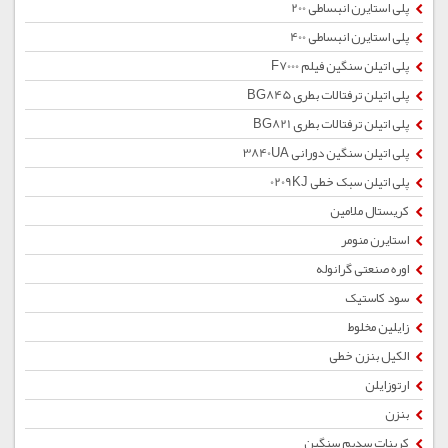
پلی استایرن انبساطی 200
پلی استایرن انبساطی 400
پلی اتیلن سنگین فیلم F7000
پلی اتیلن ترفتالات بطری BG845
پلی اتیلن ترفتالات بطری BG821
پلی اتیلن سنگین دورانی 3840UA
پلی اتیلن سبک خطی 0209KJ
کریستال ملامین
استایرن منومر
اوره صنعتی گرانوله
سود کاستیک
زایلین مخلوط
الکیل بنزن خطی
ارتوزایلن
بنزن
کربنات سدیم سنگین