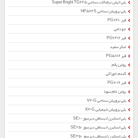
پلی اتیلن ترفتالات نساجی Super Bright TG645
پلی پروپیلن نساجی HP564S
قیر PG7610
جو دامی
قیر PG6416
شکر سفید
قیر PG5816
روغن پالم
گندم خوراکی
قیر PG7016
روغن خام سویا
پلی پروپیلن نساجی V30G
پلی پروپیلن شیمیایی X30G
پلی استایرن انبساطی دیرسوز SE100
پلی استایرن انبساطی دیرسوز SE250
پلی استایرن انبساطی دیرسوز SE350