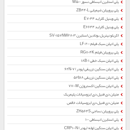
پلی استایرن انبساطی نسوز W500
پلی پروپیلن شیمیایی ZB440L
پلی وینیل کلراید E7044
پلی وینیل کلراید E6644
اکریلو نیتریل بوتادین استایرن SV0157NW2803
پلی اتیلن سبک فیلم LF0200
پلی پروپیلن فیلم RG1104K
پلی اتیلن سبک خطی 18B01
پلی اتیلن سنگین تزریقی(پودر) 62N07
پلی اتیلن سنگین تزریقی 52b18
پلی اتیلن سنگین اکستروژن 7700M
متیلن دی فنیل دی ایزوسیانات پلیمریک
متیلن دی فنیل دی ایزوسیانات خالص
پلی پروپیلن نساجی ZH564S
پلی استایرن انبساطی 100
پلی اتیلن سنگین لوله (پودر) CRP100N