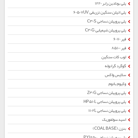
پلی بوتادین رابر 1220
پلی اتیلن سنگین تزریقی 60507UV
پلی پروپیلن نساجی C30S
پلی پروپیلن شیمیایی C30G
قیر 6070
قیر 85100
لوب کات سنگین
گوگرد گرانوله
سلاپس واکس
وکیوم باتوم
پلی پروپیلن نساجی Z30G
پلی پروپیلن نساجی HP510L
پلی پروپیلن نساجی 1102L
اسید سولفوریک
بنزن (COAL BASE)
پلی پروپیلن نساجی PYI250