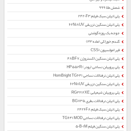
شمش طلا 999
پلی اتیلن سبک فیلم 2420F3
پلی اتیلن سنگین تزریقی 62N18UV
جوجه یک روزه گوشتی
گندم خوراکی (ماده 33)
قیر امولسیون CSS1
پلی اتیلن سنگین اکستروژن 48BF7
پلی پروپیلن نساجی (پودر) HP552R
پلی اتیلن ترفتالات نساجی HomBright TG641
پلی اتیلن سنگین تزریقی 62N11UV
پلی پروپیلن شیمیایی RG3212XE
پلی اتیلن ترفتالات بطری BG735
پلی اتیلن سبک فیلم 2426F8
پلی اتیلن ترفتالات نساجی TG641 MOD
پلی اتیلن سنگین فیلم 50B01M