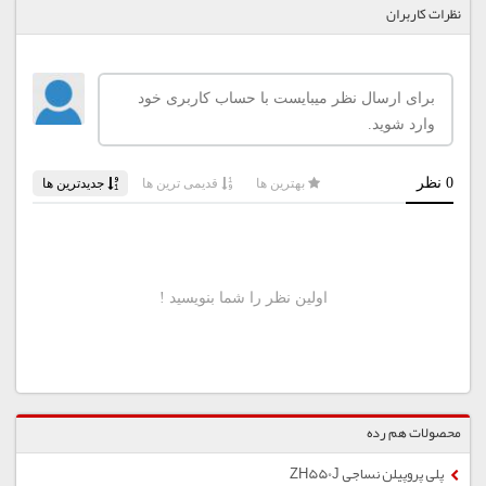
نظرات کاربران
محصولات هم رده
پلی پروپیلن نساجی ZH550J