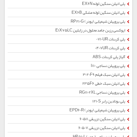
پلی اتیلن سنگین لوله EX6N
پلی اتیلن سنگین لوله مشکی EX6B
پلی پروپیلن شیمیایی (پودر) RP210G
اپوکسی رزین جامد محلول در زایلین E1X75LC
پلی کربنات 0710UR
پلی کربنات 0407UR
آلیاژ پلی کربنات ABS
پلی پروپیلن نساجی I110
پلی اتیلن سبک فیلم 3020F9
پلی اتیلن سبک خطی 235F6
پلی پروپیلن نساجی RG1102XL
پلی بوتادین رابر 1210S
پلی پروپیلن شیمیایی (پودر) EPD60R
پلی اتیلن سنگین تزریقی 60511
پلی اتیلن سنگین تزریقی 60507
پلی پروپیلن نساجی (پودر) HP510L