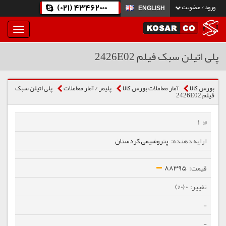
(021) 43462000
ورود / عضویت
ENGLISH
بار
و
بسته
پلی اتیلن سبک فیلم 2426E02
نمودن
فهرست
بورس کالا
آمار معاملات بورس کالا
پلیمر / آمار معاملات
پلی اتیلن سبک
فیلم 2426E02
1
پتروشیمی کردستان
88395
0 (0%)
-
-