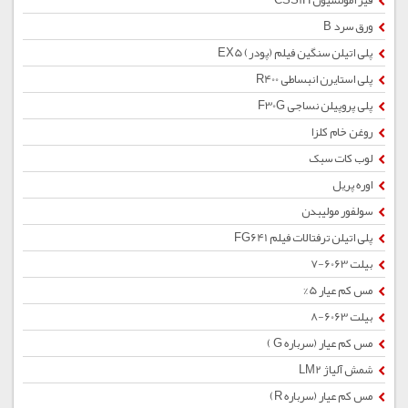
قیر امولسیون CSS1H
ورق سرد B
پلی اتیلن سنگین فیلم (پودر) EX5
پلی استایرن انبساطی R400
پلی پروپیلن نساجی F30G
روغن خام کلزا
لوب کات سبک
اوره پریل
سولفور مولیبدن
پلی اتیلن ترفتالات فیلم FG641
بیلت 6063-7
مس کم عیار 5%
بیلت 6063-8
مس کم عیار (سرباره G )
شمش آلیاژ LM2
مس کم عیار (سرباره R)