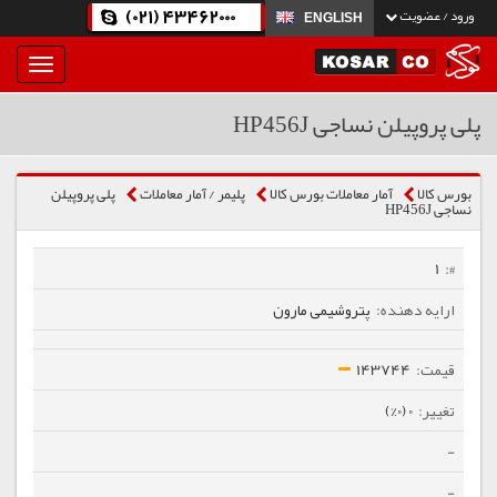
(021) 43462000
ورود / عضویت
ENGLISH
بار
و
بسته
پلی پروپیلن نساجی HP456J
نمودن
فهرست
بورس کالا
آمار معاملات بورس کالا
پلیمر / آمار معاملات
پلی پروپیلن
نساجی HP456J
1
پتروشیمی مارون
143744
0 (0%)
-
-