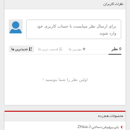
نظرات کاربران
محصولات هم رده
پلی پروپیلن نساجی ZH550J