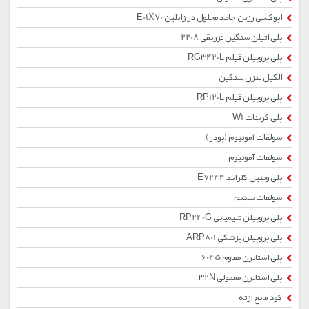
اپوکسی رزین جامد محلول در زایلین E01X70
پلی اتیلن سنگین تزریقی 2208
پلی پروپیلن فیلم RG3420L
الکیل بنزن سنگین
پلی پروپیلن فیلم RP120L
پلی کربنات W1
سولفات آمونیوم (پودر)
سولفات آمونیوم
پلی وینیل کلراید E7244
سولفات سدیم
پلی پروپیلن شیمیایی RP240G
پلی پروپیلن پزشکی ARP801
پلی استایرن مقاوم 6045
پلی استایرن معمولی 32N
کود مایع ازته