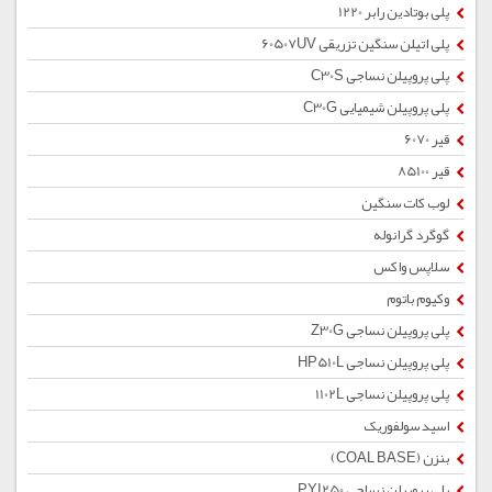
پلی بوتادین رابر 1220
پلی اتیلن سنگین تزریقی 60507UV
پلی پروپیلن نساجی C30S
پلی پروپیلن شیمیایی C30G
قیر 6070
قیر 85100
لوب کات سنگین
گوگرد گرانوله
سلاپس واکس
وکیوم باتوم
پلی پروپیلن نساجی Z30G
پلی پروپیلن نساجی HP510L
پلی پروپیلن نساجی 1102L
اسید سولفوریک
بنزن (COAL BASE)
پلی پروپیلن نساجی PYI250