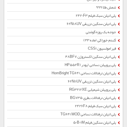
شمش طلا 999
پلی اتیلن سبک فیلم 2420F3
پلی اتیلن سنگین تزریقی 62N18UV
جوجه یک روزه گوشتی
گندم خوراکی (ماده 33)
قیر امولسیون CSS1
پلی اتیلن سنگین اکستروژن 48BF7
پلی پروپیلن نساجی (پودر) HP552R
پلی اتیلن ترفتالات نساجی HomBright TG641
پلی اتیلن سنگین تزریقی 62N11UV
پلی پروپیلن شیمیایی RG3212XE
پلی اتیلن ترفتالات بطری BG735
پلی اتیلن سبک فیلم 2426F8
پلی اتیلن ترفتالات نساجی TG641 MOD
پلی اتیلن سنگین فیلم 50B01M