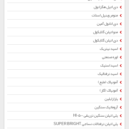
دی اتیل هگزانول
منومر وینیل استات
دی اتانول آمین
منو اتیلن گلایکول
دی اتیلن گلایکول
اسید نیتریک
اوره صنعتی
اسید استیک
اسید ترفتالیک
آمونیاک (مایع)
آمونیاک (گاز)
پارازایلین
آروماتیک سنگین
پلی اتیلن سنگین تزریقی HI0500
پلی اتیلن ترفتالات نساجی SUPER BRIGHT