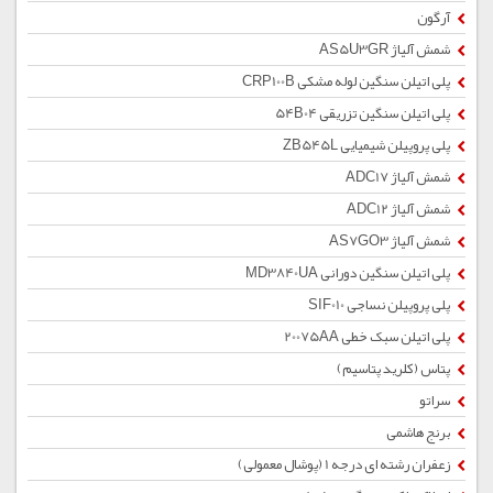
آرگون
شمش آلیاژ AS5U3GR
پلی اتیلن سنگین لوله مشکی CRP100B
پلی اتیلن سنگین تزریقی 54B04
پلی پروپیلن شیمیایی ZB545L
شمش آلیاژ ADC17
شمش آلیاژ ADC12
شمش آلیاژ AS7GO3
پلی اتیلن سنگین دورانی MD3840UA
پلی پروپیلن نساجی SIF010
پلی اتیلن سبک خطی 20075AA
پتاس (کلرید پتاسیم)
سراتو
برنج هاشمی
زعفران رشته ای درجه 1 (پوشال معمولی)