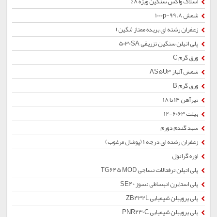
اسلاک واکس سنگین ویژه 8%
شمش 1000p-99.8
زعفران رشته ای بریده ممتاز (نگین)
پلی اتیلن سنگین تزریقی 5030SA
ورق گرم C
شمش آلیاژ AS5U3
ورق گرم B
تیرآهن 14 تا 18
بیلت 6063-12
سبد گندم دورم
زعفران رشته ای درجه 1 (پوشال مرغوب)
اوره گرانول
پلی اتیلن ترفتالات نساجی TG645 MOD
پلی استایرن انبساطی نسوز SE40
پلی پروپیلن شیمیایی ZB432L
پلی پروپیلن شیمیایی PNR230C