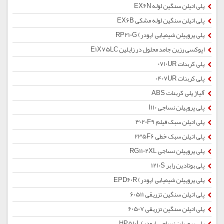
پلی اتیلن سنگین لوله EX6N
پلی اتیلن سنگین لوله مشکی EX6B
پلی پروپیلن شیمیایی (پودر) RP210G
اپوکسی رزین جامد محلول در زایلین E1X75LC
پلی کربنات 0710UR
پلی کربنات 0407UR
آلیاژ پلی کربنات ABS
پلی پروپیلن نساجی I110
پلی اتیلن سبک فیلم 3020F9
پلی اتیلن سبک خطی 235F6
پلی پروپیلن نساجی RG1102XL
پلی بوتادین رابر 1210S
پلی پروپیلن شیمیایی (پودر) EPD60R
پلی اتیلن سنگین تزریقی 60511
پلی اتیلن سنگین تزریقی 60507
پلی پروپیلن نساجی (پودر) HP510L