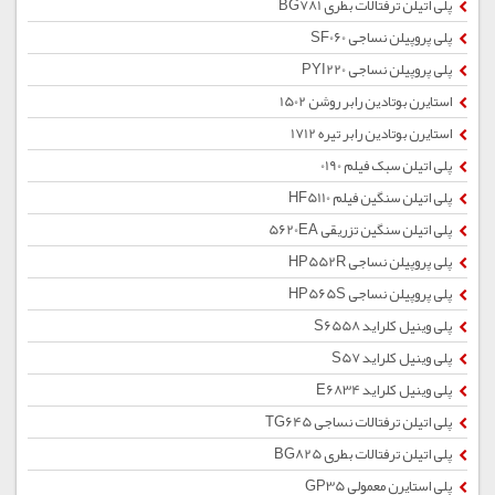
پلی اتیلن ترفتالات بطری BG781
پلی پروپیلن نساجی SF060
پلی پروپیلن نساجی PYI220
استایرن بوتادین رابر روشن 1502
استایرن بوتادین رابر تیره 1712
پلی اتیلن سبک فیلم 0190
پلی اتیلن سنگین فیلم HF5110
پلی اتیلن سنگین تزریقی 5620EA
پلی پروپیلن نساجی HP552R
پلی پروپیلن نساجی HP565S
پلی وینیل کلراید S6558
پلی وینیل کلراید S57
پلی وینیل کلراید E6834
پلی اتیلن ترفتالات نساجی TG645
پلی اتیلن ترفتالات بطری BG825
پلی استایرن معمولی GP35