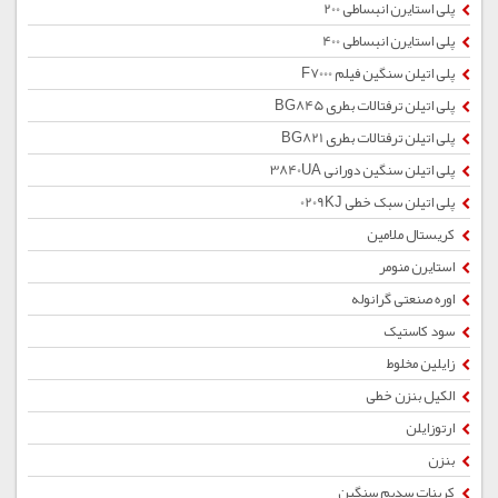
پلی استایرن انبساطی 200
پلی استایرن انبساطی 400
پلی اتیلن سنگین فیلم F7000
پلی اتیلن ترفتالات بطری BG845
پلی اتیلن ترفتالات بطری BG821
پلی اتیلن سنگین دورانی 3840UA
پلی اتیلن سبک خطی 0209KJ
کریستال ملامین
استایرن منومر
اوره صنعتی گرانوله
سود کاستیک
زایلین مخلوط
الکیل بنزن خطی
ارتوزایلن
بنزن
کربنات سدیم سنگین