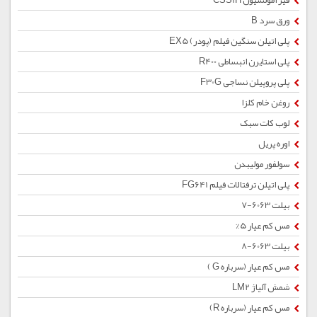
قیر امولسیون CSS1H
ورق سرد B
پلی اتیلن سنگین فیلم (پودر) EX5
پلی استایرن انبساطی R400
پلی پروپیلن نساجی F30G
روغن خام کلزا
لوب کات سبک
اوره پریل
سولفور مولیبدن
پلی اتیلن ترفتالات فیلم FG641
بیلت 6063-7
مس کم عیار 5%
بیلت 6063-8
مس کم عیار (سرباره G )
شمش آلیاژ LM2
مس کم عیار (سرباره R)