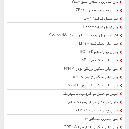
پلی استایرن انبساطی نسوز W500
پلی پروپیلن شیمیایی ZB440L
پلی وینیل کلراید E7044
پلی وینیل کلراید E6644
اکریلو نیتریل بوتادین استایرن SV0157NW2803
پلی اتیلن سبک فیلم LF0200
پلی پروپیلن فیلم RG1104K
پلی اتیلن سبک خطی 18B01
پلی اتیلن سنگین تزریقی(پودر) 62N07
پلی اتیلن سنگین تزریقی 52b18
پلی اتیلن سنگین اکستروژن 7700M
متیلن دی فنیل دی ایزوسیانات پلیمریک
متیلن دی فنیل دی ایزوسیانات خالص
پلی پروپیلن نساجی ZH564S
پلی استایرن انبساطی 100
پلی اتیلن سنگین لوله (پودر) CRP100N