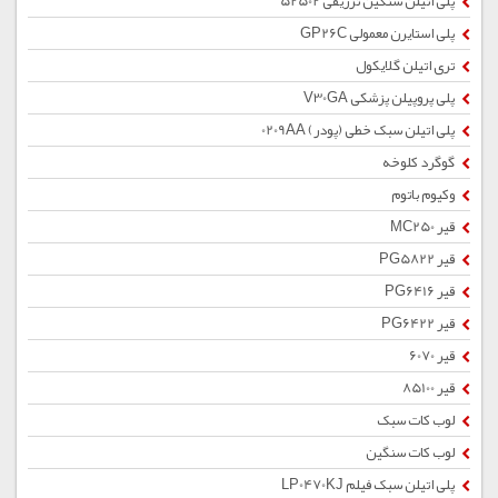
پلی اتیلن سنگین تزریقی 52502
پلی استایرن معمولی GP26C
تری اتیلن گلایکول
پلی پروپیلن پزشکی V30GA
پلی اتیلن سبک خطی (پودر) 0209AA
گوگرد کلوخه
وکیوم باتوم
قیر MC250
قیر PG5822
قیر PG6416
قیر PG6422
قیر 6070
قیر 85100
لوب کات سبک
لوب کات سنگین
پلی اتیلن سبک فیلم LP0470KJ