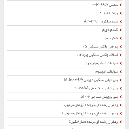
شمش 1000P-99.7
بیلت 6061-8
سبد میلگرد 12تا32-A3
گندم دورم
شکر خام
پارافین واکس سنگین 5%
اسلاک واکس سنگین ویژه 12%
سولفات آمونیوم (پودر)
سولفات آمونیوم
پلی اتیلن سنگین دورانی MD3840UA
پلی اتیلن سبک خطی 20075AA
پلی پروپیلن نساجی SIF010
زعفران رشته ای درجه 1 (پوشال مرغوب)
زعفران رشته ای درجه 1 (پوشال معمولی)
زعفران رشته ای بریده ممتاز (نگین)