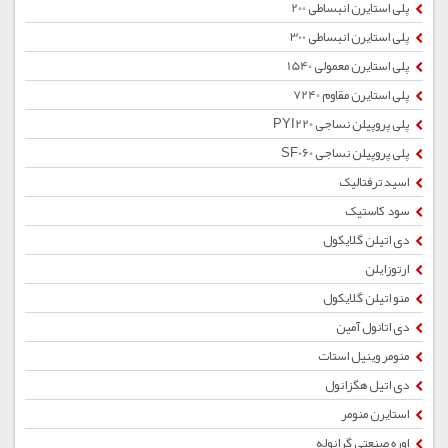
پلی استایرن انبساطی 200
پلی استایرن انبساطی 300
پلی استایرن معمولی 1540
پلی استایرن مقاوم 7240
پلی پروپیلن نساجی PYI220
پلی پروپیلن نساجی SF060
اسید ترفتالیک
سود کاستیک
دی اتیلن گلایکول
ارتوزایلن
منو اتیلن گلایکول
دی اتانول آمین
منومر وینیل استات
دی اتیل هگزانول
استایرن منومر
اوره صنعتی گرانوله