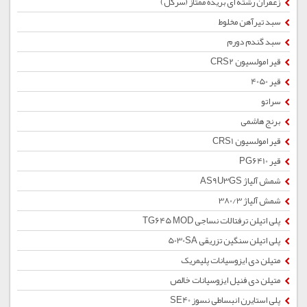
زعفران رشته ای بریده ممتاز (سرگل)
سبد تیرآهن مخلوط
سبد گندم دورم
قیر امولسیون CRS2
قیر 4050
سراتو
برنج هاشمی
قیر امولسیون CRS1
قیر PG6410
شمش آلیاژ AS9U3GS
شمش آلیاژ 380/3
پلی اتیلن ترفتالات نساجی TG645 MOD
پلی اتیلن سنگین تزریقی 5030SA
متیلن دی ایزوسیانات پلیمریک
متیلن دی فنیل ایزوسیانات خالص
پلی استایرن انبساطی نسوز SE40