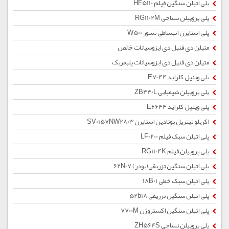
پلی اتیلن سنگین فیلم HF5110
پلی پروپیلن نساجی RG1102M
پلی استایرن انبساطی نسوز W500
متیلن دی فنیل دی ایزوسیانات خالص
متیلن دی فنیل دی ایزوسیانات پلیمریک
پلی وینیل کلراید E7044
پلی پروپیلن شیمیایی ZB440L
پلی وینیل کلراید E6644
اکریلو نیتریل بوتادین استایرن SV0157NW2803
پلی اتیلن سبک فیلم LF0200
پلی پروپیلن فیلم RG1104K
پلی اتیلن سنگین تزریقی(پودر) 62N07
پلی اتیلن سبک خطی 18B01
پلی اتیلن سنگین تزریقی 52b18
پلی اتیلن سنگین اکستروژن 7700M
پلی پروپیلن نساجی ZH564S