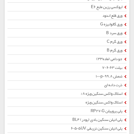
اپوکسی رزین مایع E6
ورق قلع اندود
ورق گالوانیزه G
ورق سرد B
ورق گرم C
ورق گرم B
جو دامی (ماده33)
بیلت 6063-7
شمش 1000p-99.8
ذرت دانه ای
اسلاک واکس سنگین ویژه 8%
اسلاک واکس سنگین ویژه
پلی پروپیلن RP270G
پلی اتیلن سنگین بادی (پودر) BL4
پلی اتیلن سنگین تزریقی 60505UV