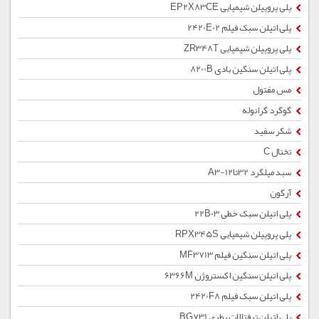
پلی پروپیلن شیمیایی EP2X83CE
پلی اتیلن سبک فیلم 2420E02
پلی پروپیلن شیمیایی ZR348T
پلی اتیلن سنگین بادی 8200B
مس مفتول
گوگرد گرانوله
شکر سفید
تختال C
سبد میلگرد 32تا12-A3
آرگون
پلی اتیلن سبک خطی 22B03
پلی پروپیلن شیمیایی RPX345S
پلی اتیلن سنگین فیلم MF3713
پلی اتیلن سنگین اکستروژن 6366M
پلی اتیلن سبک فیلم 2420F8
پلی اتیلن ترفتالات بطری BG731