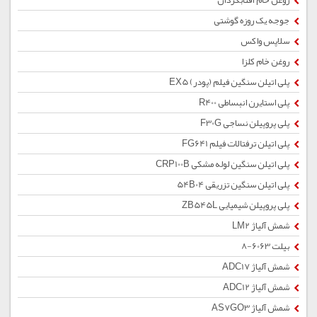
روغن خام آفتابگردان
جوجه یک روزه گوشتی
سلاپس واکس
روغن خام کلزا
پلی اتیلن سنگین فیلم (پودر) EX5
پلی استایرن انبساطی R400
پلی پروپیلن نساجی F30G
پلی اتیلن ترفتالات فیلم FG641
پلی اتیلن سنگین لوله مشکی CRP100B
پلی اتیلن سنگین تزریقی 54B04
پلی پروپیلن شیمیایی ZB545L
شمش آلیاژ LM2
بیلت 6063-8
شمش آلیاژ ADC17
شمش آلیاژ ADC12
شمش آلیاژ AS7GO3