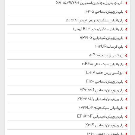
اکریلونیتریل بوتادین استایرن SV0157W2901
پلی پروپیلن نساجی F30S
پلی اتیلن سنگین تزریقی (پودر) 52518
پلی اتیلن سنگین بادی BL3 (پودر)
پلی پروپیلن شیمیایی RP210G
پلی کربنات 1012UR
اپوکسی رزین جامد 011P
پلی اتیلن سبک خطی 20BF5
اپوکسی رزین جامد E011P
پلی پروپیلن نساجی FI160
پلی پروپیلن نساجی HP456J
پلی پروپیلن شیمیایی ZR348U
پلی اتیلن سبک فیلم 2426E02
پلی پروپیلن شیمیایی EP1X30F
پلی پروپیلن نساجی X30S
پلی استایرن معمولی 1460