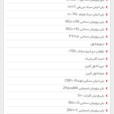
پلی اتیلن سبک تزریقی 1922T
پلی اتیلن سبک فیلم 2100TN00
پلی پروپیلن نساجی RG1102XK
پلی پروپیلن نساجی RG1102XL
پلی پروپیلن نساجی PYI250
ایزوبوتانول
تولوئن دی ایزو سیانات (TDI)
اسید کلریدریک
تری اتانول آمین
منو اتانول آمین
پلی اتیلن سنگین لوله CRP100N
پلی پروپیلن شیمیایی ZH515MA
پلی وینیل کلراید S70
پلی پروپیلن نساجی RG1101S
پلی پروپیلن شیمیایی ZR230C