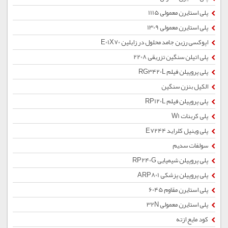
پلی استایرن معمولی 1115
پلی استایرن معمولی 1309
اپوکسی رزین جامد محلول در زایلین E01X70
پلی اتیلن سنگین تزریقی 2208
پلی پروپیلن فیلم RG3420L
الکیل بنزن سنگین
پلی پروپیلن فیلم RP120L
پلی کربنات W1
پلی وینیل کلراید E7244
سولفات سدیم
پلی پروپیلن شیمیایی RP240G
پلی پروپیلن پزشکی ARP801
پلی استایرن مقاوم 6045
پلی استایرن معمولی 32N
کود مایع ازته