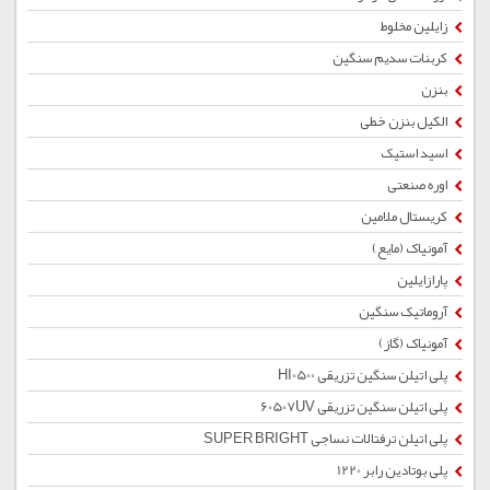
زایلین مخلوط
کربنات سدیم سنگین
بنزن
الکیل بنزن خطی
اسید استیک
اوره صنعتی
کریستال ملامین
آمونیاک (مایع)
پارازایلین
آروماتیک سنگین
آمونیاک (گاز)
پلی اتیلن سنگین تزریقی HI0500
پلی اتیلن سنگین تزریقی 60507UV
پلی اتیلن ترفتالات نساجی SUPER BRIGHT
پلی بوتادین رابر 1220