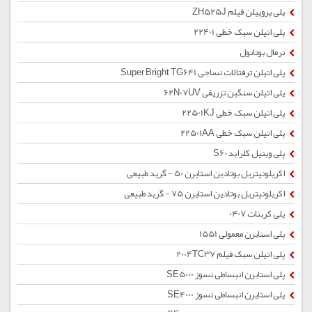
پلی پروپیلن فیلم ZH525J
پلی اتیلن سبک خطی 22401
نرمال بوتانول
پلی اتیلن ترفتالات نساجی Super Bright TG641
پلی اتیلن سنگین تزریقی 62N07UV
پلی اتیلن سبک خطی 22501KJ
پلی اتیلن سبک خطی 22501AA
پلی وینیل کلراید S60
اکریلونیتریل بوتادین استایرن 50 - گرید طبیعی
اکریلونیتریل بوتادین استایرن 75 - گرید طبیعی
پلی کربنات 0407
پلی استایرن معمولی 1551
پلی اتیلن سبک فیلم 2004TC37
پلی استایرن انبساطی نسوز SE5000
پلی استایرن انبساطی نسوز SE4000