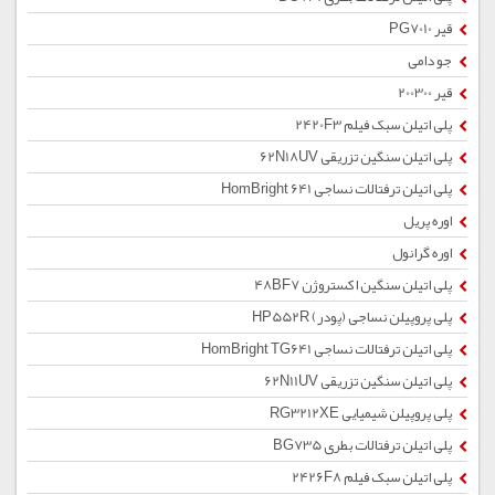
قیر PG7010
جو دامی
قیر 200300
پلی اتیلن سبک فیلم 2420F3
پلی اتیلن سنگین تزریقی 62N18UV
پلی اتیلن ترفتالات نساجی HomBright 641
اوره پریل
اوره گرانول
پلی اتیلن سنگین اکستروژن 48BF7
پلی پروپیلن نساجی (پودر) HP552R
پلی اتیلن ترفتالات نساجی HomBright TG641
پلی اتیلن سنگین تزریقی 62N11UV
پلی پروپیلن شیمیایی RG3212XE
پلی اتیلن ترفتالات بطری BG735
پلی اتیلن سبک فیلم 2426F8