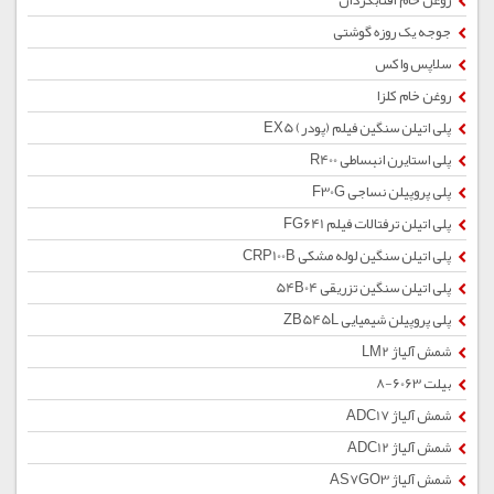
روغن خام آفتابگردان
جوجه یک روزه گوشتی
سلاپس واکس
روغن خام کلزا
پلی اتیلن سنگین فیلم (پودر) EX5
پلی استایرن انبساطی R400
پلی پروپیلن نساجی F30G
پلی اتیلن ترفتالات فیلم FG641
پلی اتیلن سنگین لوله مشکی CRP100B
پلی اتیلن سنگین تزریقی 54B04
پلی پروپیلن شیمیایی ZB545L
شمش آلیاژ LM2
بیلت 6063-8
شمش آلیاژ ADC17
شمش آلیاژ ADC12
شمش آلیاژ AS7GO3