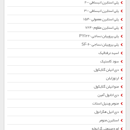
پلی استایرن انبساطی 200
پلی استایرن انبساطی 300
پلی استایرن معمولی 1540
پلی استایرن مقاوم 7240
پلی پروپیلن نساجی PYI220
پلی پروپیلن نساجی SF060
اسید ترفتالیک
سود کاستیک
دی اتیلن گلایکول
ارتوزایلن
منو اتیلن گلایکول
دی اتانول آمین
منومر وینیل استات
دی اتیل هگزانول
استایرن منومر
اوره صنعتی گرانوله