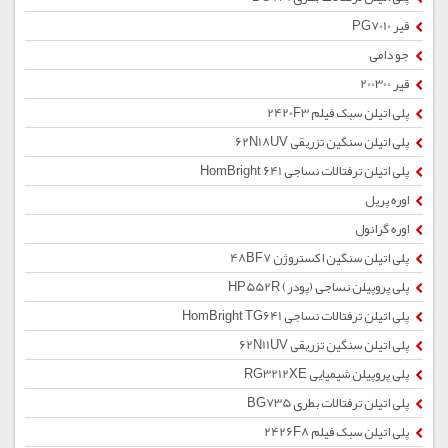
قیر PG7010
جو دامی
قیر 200300
پلی اتیلن سبک فیلم 2420F3
پلی اتیلن سنگین تزریقی 62N18UV
پلی اتیلن ترفتالات نساجی HomBright 641
اوره پریل
اوره گرانول
پلی اتیلن سنگین اکستروژن 48BF7
پلی پروپیلن نساجی (پودر) HP552R
پلی اتیلن ترفتالات نساجی HomBright TG641
پلی اتیلن سنگین تزریقی 62N11UV
پلی پروپیلن شیمیایی RG3212XE
پلی اتیلن ترفتالات بطری BG735
پلی اتیلن سبک فیلم 2426F8