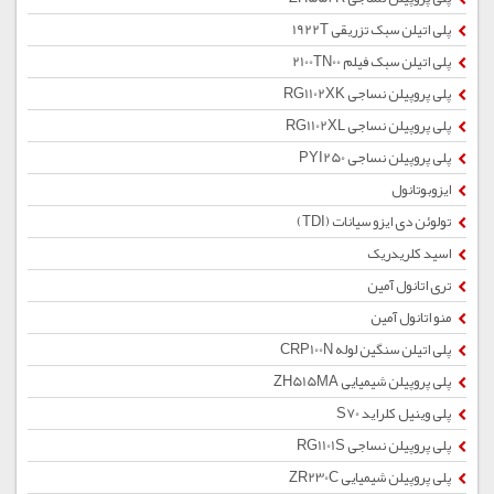
پلی اتیلن سبک تزریقی 1922T
پلی اتیلن سبک فیلم 2100TN00
پلی پروپیلن نساجی RG1102XK
پلی پروپیلن نساجی RG1102XL
پلی پروپیلن نساجی PYI250
ایزوبوتانول
تولوئن دی ایزو سیانات (TDI)
اسید کلریدریک
تری اتانول آمین
منو اتانول آمین
پلی اتیلن سنگین لوله CRP100N
پلی پروپیلن شیمیایی ZH515MA
پلی وینیل کلراید S70
پلی پروپیلن نساجی RG1101S
پلی پروپیلن شیمیایی ZR230C