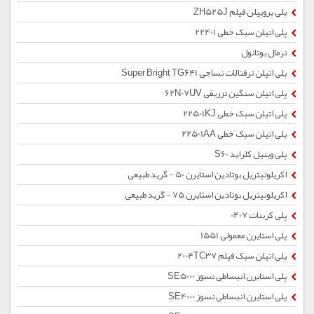
پلی پروپیلن فیلم ZH525J
پلی اتیلن سبک خطی 22401
نرمال بوتانول
پلی اتیلن ترفتالات نساجی Super Bright TG641
پلی اتیلن سنگین تزریقی 62N07UV
پلی اتیلن سبک خطی 22501KJ
پلی اتیلن سبک خطی 22501AA
پلی وینیل کلراید S60
اکریلونیتریل بوتادین استایرن 50 - گرید طبیعی
اکریلونیتریل بوتادین استایرن 75 - گرید طبیعی
پلی کربنات 0407
پلی استایرن معمولی 1551
پلی اتیلن سبک فیلم 2004TC37
پلی استایرن انبساطی نسوز SE5000
پلی استایرن انبساطی نسوز SE4000