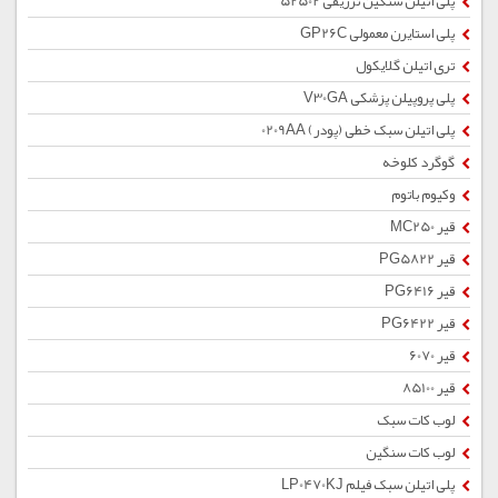
پلی اتیلن سنگین تزریقی 52502
پلی استایرن معمولی GP26C
تری اتیلن گلایکول
پلی پروپیلن پزشکی V30GA
پلی اتیلن سبک خطی (پودر) 0209AA
گوگرد کلوخه
وکیوم باتوم
قیر MC250
قیر PG5822
قیر PG6416
قیر PG6422
قیر 6070
قیر 85100
لوب کات سبک
لوب کات سنگین
پلی اتیلن سبک فیلم LP0470KJ