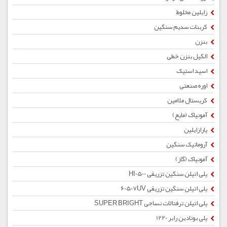
زایلین مخلوط
کربنات سدیم سنگین
بنزن
الکیل بنزن خطی
اسید استیک
اوره صنعتی
کریستال ملامین
آمونیاک (مایع)
پارازایلین
آروماتیک سنگین
آمونیاک (گاز)
پلی اتیلن سنگین تزریقی HI0500
پلی اتیلن سنگین تزریقی 60507UV
پلی اتیلن ترفتالات نساجی SUPER BRIGHT
پلی بوتادین رابر 1220