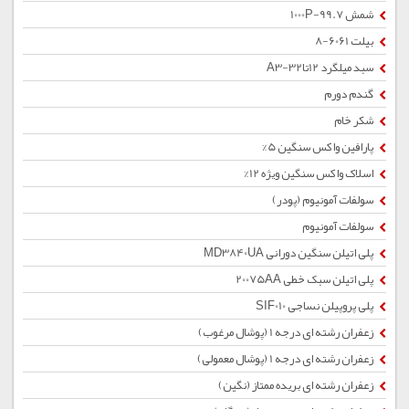
شمش 1000P-99.7
بیلت 6061-8
سبد میلگرد 12تا32-A3
گندم دورم
شکر خام
پارافین واکس سنگین 5%
اسلاک واکس سنگین ویژه 12%
سولفات آمونیوم (پودر)
سولفات آمونیوم
پلی اتیلن سنگین دورانی MD3840UA
پلی اتیلن سبک خطی 20075AA
پلی پروپیلن نساجی SIF010
زعفران رشته ای درجه 1 (پوشال مرغوب)
زعفران رشته ای درجه 1 (پوشال معمولی)
زعفران رشته ای بریده ممتاز (نگین)