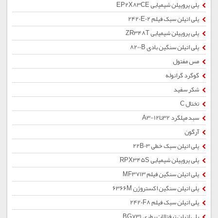
پلی پروپیلن شیمیایی EP2X83CE
پلی اتیلن سبک فیلم 2420E02
پلی پروپیلن شیمیایی ZR348T
پلی اتیلن سنگین بادی 8200B
مس مفتول
گوگرد گرانوله
شکر سفید
تختال C
سبد میلگرد 32تا12-A3
آرگون
پلی اتیلن سبک خطی 22B03
پلی پروپیلن شیمیایی RPX345S
پلی اتیلن سنگین فیلم MF3713
پلی اتیلن سنگین اکستروژن 6366M
پلی اتیلن سبک فیلم 2420F8
پلی اتیلن ترفتالات بطری BG731