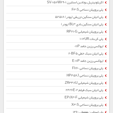
اکریلونیتریل بوتادین استایرن SV0157W2901
پلی پروپیلن نساجی F30S
پلی اتیلن سنگین تزریقی (پودر) 52518
پلی اتیلن سنگین بادی BL3 (پودر)
پلی پروپیلن شیمیایی RP210G
پلی کربنات 1012UR
اپوکسی رزین جامد 011P
پلی اتیلن سبک خطی 20BF5
اپوکسی رزین جامد E011P
پلی پروپیلن نساجی FI160
پلی پروپیلن نساجی HP456J
پلی پروپیلن شیمیایی ZR348U
پلی اتیلن سبک فیلم 2426E02
پلی پروپیلن شیمیایی EP1X30F
پلی پروپیلن نساجی X30S
پلی استایرن معمولی 1460