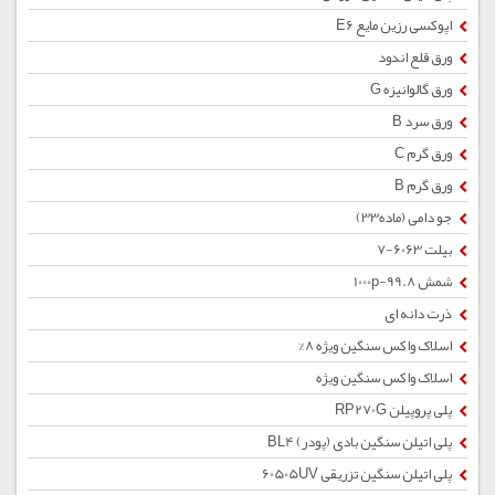
اپوکسی رزین مایع E6
ورق قلع اندود
ورق گالوانیزه G
ورق سرد B
ورق گرم C
ورق گرم B
جو دامی (ماده33)
بیلت 6063-7
شمش 1000p-99.8
ذرت دانه ای
اسلاک واکس سنگین ویژه 8%
اسلاک واکس سنگین ویژه
پلی پروپیلن RP270G
پلی اتیلن سنگین بادی (پودر) BL4
پلی اتیلن سنگین تزریقی 60505UV