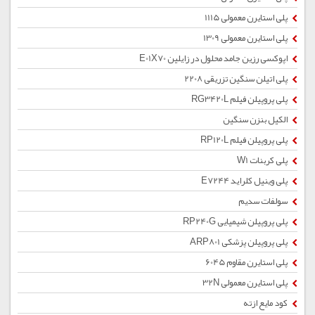
پلی استایرن معمولی 1115
پلی استایرن معمولی 1309
اپوکسی رزین جامد محلول در زایلین E01X70
پلی اتیلن سنگین تزریقی 2208
پلی پروپیلن فیلم RG3420L
الکیل بنزن سنگین
پلی پروپیلن فیلم RP120L
پلی کربنات W1
پلی وینیل کلراید E7244
سولفات سدیم
پلی پروپیلن شیمیایی RP240G
پلی پروپیلن پزشکی ARP801
پلی استایرن مقاوم 6045
پلی استایرن معمولی 32N
کود مایع ازته