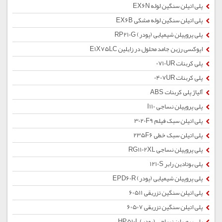
پلی اتیلن سنگین لوله EX6N
پلی اتیلن سنگین لوله مشکی EX6B
پلی پروپیلن شیمیایی (پودر) RP210G
اپوکسی رزین جامد محلول در زایلین E1X75LC
پلی کربنات 0710UR
پلی کربنات 0407UR
آلیاژ پلی کربنات ABS
پلی پروپیلن نساجی I110
پلی اتیلن سبک فیلم 3020F9
پلی اتیلن سبک خطی 235F6
پلی پروپیلن نساجی RG1102XL
پلی بوتادین رابر 1210S
پلی پروپیلن شیمیایی (پودر) EPD60R
پلی اتیلن سنگین تزریقی 60511
پلی اتیلن سنگین تزریقی 60507
پلی پروپیلن نساجی (پودر) HP510L