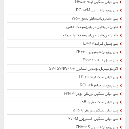
پلی اتیلن سنگین فیلم HF5110
پلی پروپیلن نساجی RG1102M
پلی استایرن انبساطی نسوز W500
متیلن دی فنیل دی ایزوسیانات خالص
متیلن دی فنیل دی ایزوسیانات پلیمریک
پلی وینیل کلراید E7044
پلی پروپیلن شیمیایی ZB440L
پلی وینیل کلراید E6644
اکریلو نیتریل بوتادین استایرن SV0157NW2803
پلی اتیلن سبک فیلم LF0200
پلی پروپیلن فیلم RG1104K
پلی اتیلن سنگین تزریقی(پودر) 62N07
پلی اتیلن سبک خطی 18B01
پلی اتیلن سنگین تزریقی 52b18
پلی اتیلن سنگین اکستروژن 7700M
پلی پروپیلن نساجی ZH564S