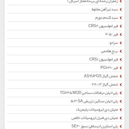
زعفران رشته ای بریده ممتاز (سرگل)
سبد تیرآهن مخلوط
سبد گندم دورم
قیر امولسیون CRS2
قیر 4050
سراتو
برنج هاشمی
قیر امولسیون CRS1
قیر PG6410
شمش آلیاژ AS9U3GS
شمش آلیاژ 380/3
پلی اتیلن ترفتالات نساجی TG645 MOD
پلی اتیلن سنگین تزریقی 5030SA
متیلن دی ایزوسیانات پلیمریک
متیلن دی فنیل ایزوسیانات خالص
پلی استایرن انبساطی نسوز SE40