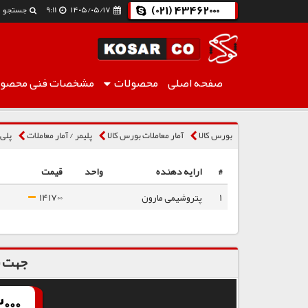
(021) 43462000
۱۴۰۵/۰۵/۱۷
9:11
جستجو
صفحه اصلی
محصولات
مشخصات فنی
محصول
پلی پروپیلن نساجی F30S
بورس کالا
آمار معاملات بورس کالا
پلیمر / آمار معاملات
پلی 
#
ارایه دهنده
واحد
قیمت
1
پتروشیمی مارون
141700
جهت س
000