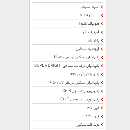
اسید استیک
اسید ترفتالیک
آمونیاک (مایع)
آمونیاک (گاز)
پارازایلین
آروماتیک سنگین
پلی اتیلن سنگین تزریقی HI0500
پلی اتیلن ترفتالات نساجی SUPER BRIGHT
پلی بوتادین رابر 1220
پلی اتیلن سنگین تزریقی 60507UV
پلی پروپیلن نساجی C30S
پلی پروپیلن شیمیایی C30G
قیر 6070
قیر 85100
لوب کات سنگین