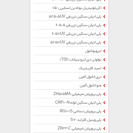
اکریلونیتریل بوتادین استایرن 0150
پلی اتیلن سنگین تزریقی 52505UV
پلی اتیلن سنگین تزریقی 60505
پلی اتیلن سنگین تزریقی 60511UV
پلی اتیلن سنگین تزریقی 52511UV
ایزوبوتانول
تولوئن دی ایزو سیانات (TDI)
اسید کلریدریک
تری اتانول آمین
منو اتانول آمین
پلی پروپیلن شیمیایی ZH515MA
پلی اتیلن سنگین لوله CRP100N
پلی پروپیلن نساجی RG1101S
پلی وینیل کلراید S70
پلی پروپیلن شیمیایی ZR230C