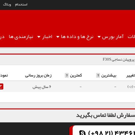
استخدام
وبلاگ
ات
آمار
بورس
نرخ ها
و داده ها
اخبار
نیازمندی ها
درب
پروپیلن نساجی F30S
تغییر
بیشترین
?
کمترین
?
زمان بروز رسانی
نمودا
0 (0%)
-
-
6 سال پیش
فارش لطفا تماس بگیرید
(+98 21) 43462