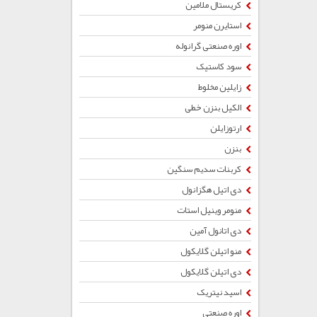
کریستال ملامین
استایرن منومر
اوره صنعتی گرانوله
سود کاستیک
زایلین مخلوط
الکیل بنزن خطی
ارتوزایلن
بنزن
کربنات سدیم سنگین
دی اتیل هگزانول
منومر وینیل استات
دی اتانول آمین
منو اتیلن گلایکول
دی اتیلن گلایکول
اسید نیتریک
اوره صنعتی