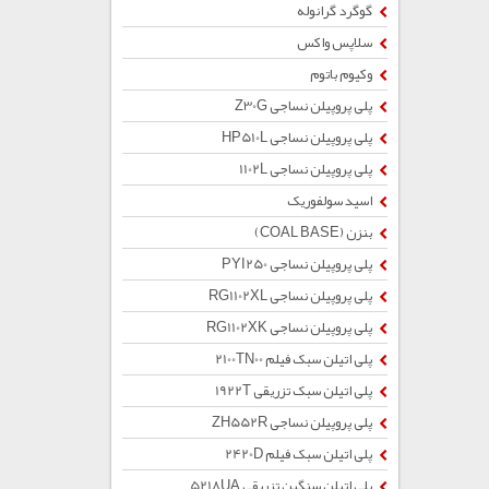
گوگرد گرانوله
سلاپس واکس
وکیوم باتوم
پلی پروپیلن نساجی Z30G
پلی پروپیلن نساجی HP510L
پلی پروپیلن نساجی 1102L
اسید سولفوریک
بنزن (COAL BASE)
پلی پروپیلن نساجی PYI250
پلی پروپیلن نساجی RG1102XL
پلی پروپیلن نساجی RG1102XK
پلی اتیلن سبک فیلم 2100TN00
پلی اتیلن سبک تزریقی 1922T
پلی پروپیلن نساجی ZH552R
پلی اتیلن سبک فیلم 2420D
پلی اتیلن سنگین تزریقی 5218UA