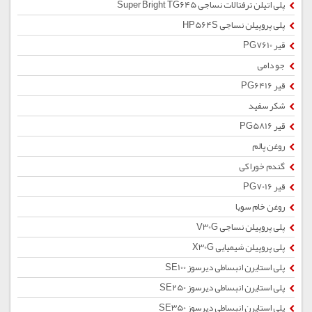
پلی اتیلن ترفتالات نساجی Super Bright TG645
پلی پروپیلن نساجی HP564S
قیر PG7610
جو دامی
قیر PG6416
شکر سفید
قیر PG5816
روغن پالم
گندم خوراکی
قیر PG7016
روغن خام سویا
پلی پروپیلن نساجی V30G
پلی پروپیلن شیمیایی X30G
پلی استایرن انبساطی دیرسوز SE100
پلی استایرن انبساطی دیرسوز SE250
پلی استایرن انبساطی دیرسوز SE350