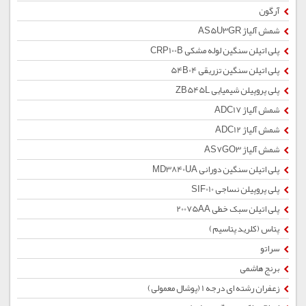
آرگون
شمش آلیاژ AS5U3GR
پلی اتیلن سنگین لوله مشکی CRP100B
پلی اتیلن سنگین تزریقی 54B04
پلی پروپیلن شیمیایی ZB545L
شمش آلیاژ ADC17
شمش آلیاژ ADC12
شمش آلیاژ AS7GO3
پلی اتیلن سنگین دورانی MD3840UA
پلی پروپیلن نساجی SIF010
پلی اتیلن سبک خطی 20075AA
پتاس (کلرید پتاسیم)
سراتو
برنج هاشمی
زعفران رشته ای درجه 1 (پوشال معمولی)