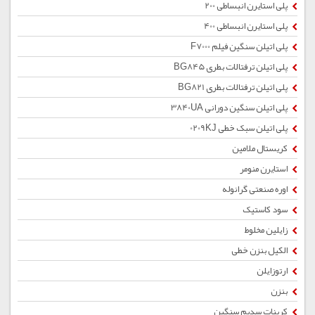
پلی استایرن انبساطی 200
پلی استایرن انبساطی 400
پلی اتیلن سنگین فیلم F7000
پلی اتیلن ترفتالات بطری BG845
پلی اتیلن ترفتالات بطری BG821
پلی اتیلن سنگین دورانی 3840UA
پلی اتیلن سبک خطی 0209KJ
کریستال ملامین
استایرن منومر
اوره صنعتی گرانوله
سود کاستیک
زایلین مخلوط
الکیل بنزن خطی
ارتوزایلن
بنزن
کربنات سدیم سنگین