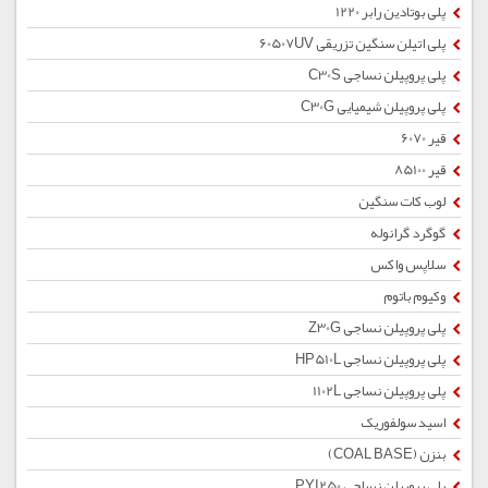
پلی بوتادین رابر 1220
پلی اتیلن سنگین تزریقی 60507UV
پلی پروپیلن نساجی C30S
پلی پروپیلن شیمیایی C30G
قیر 6070
قیر 85100
لوب کات سنگین
گوگرد گرانوله
سلاپس واکس
وکیوم باتوم
پلی پروپیلن نساجی Z30G
پلی پروپیلن نساجی HP510L
پلی پروپیلن نساجی 1102L
اسید سولفوریک
بنزن (COAL BASE)
پلی پروپیلن نساجی PYI250