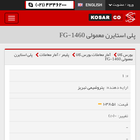
(021) 43462000
ورود / عضویت
ENGLISH
بار
و
بسته
پلی استایرن معمولی 1460-FG
نمودن
فهرست
بورس کالا
آمار معاملات بورس کالا
پلیمر / آمار معاملات
پلی استایرن
معمولی 1460-FG
1
پتروشیمی تبریز
103851
0 (0%)
-
-