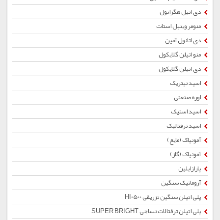
دی اتیل هگزانول
منومر وینیل استات
دی اتانول آمین
منو اتیلن گلایکول
دی اتیلن گلایکول
اسید نیتریک
اوره صنعتی
اسید استیک
اسید ترفتالیک
آمونیاک (مایع)
آمونیاک (گاز)
پارازایلین
آروماتیک سنگین
پلی اتیلن سنگین تزریقی HI0500
پلی اتیلن ترفتالات نساجی SUPER BRIGHT