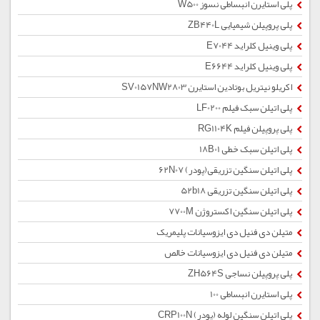
پلی استایرن انبساطی نسوز W500
پلی پروپیلن شیمیایی ZB440L
پلی وینیل کلراید E7044
پلی وینیل کلراید E6644
اکریلو نیتریل بوتادین استایرن SV0157NW2803
پلی اتیلن سبک فیلم LF0200
پلی پروپیلن فیلم RG1104K
پلی اتیلن سبک خطی 18B01
پلی اتیلن سنگین تزریقی(پودر) 62N07
پلی اتیلن سنگین تزریقی 52b18
پلی اتیلن سنگین اکستروژن 7700M
متیلن دی فنیل دی ایزوسیانات پلیمریک
متیلن دی فنیل دی ایزوسیانات خالص
پلی پروپیلن نساجی ZH564S
پلی استایرن انبساطی 100
پلی اتیلن سنگین لوله (پودر) CRP100N