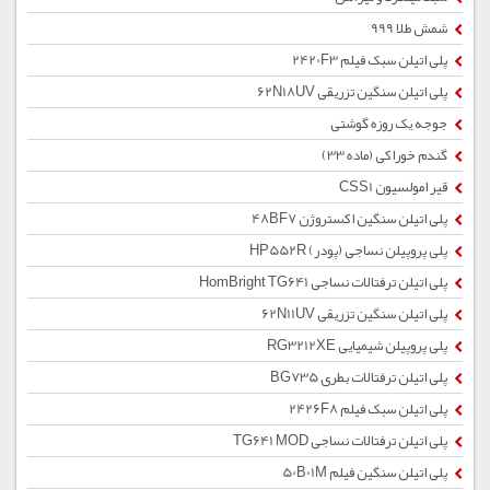
شمش طلا 999
پلی اتیلن سبک فیلم 2420F3
پلی اتیلن سنگین تزریقی 62N18UV
جوجه یک روزه گوشتی
گندم خوراکی (ماده 33)
قیر امولسیون CSS1
پلی اتیلن سنگین اکستروژن 48BF7
پلی پروپیلن نساجی (پودر) HP552R
پلی اتیلن ترفتالات نساجی HomBright TG641
پلی اتیلن سنگین تزریقی 62N11UV
پلی پروپیلن شیمیایی RG3212XE
پلی اتیلن ترفتالات بطری BG735
پلی اتیلن سبک فیلم 2426F8
پلی اتیلن ترفتالات نساجی TG641 MOD
پلی اتیلن سنگین فیلم 50B01M