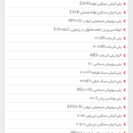
پلی اتیلن سنگین لوله EX6N
پلی اتیلن سنگین لوله مشکی EX6B
پلی پروپیلن شیمیایی (پودر) RP210G
اپوکسی رزین جامد محلول در زایلین E1X75LC
پلی کربنات 0710UR
پلی کربنات 0407UR
آلیاژ پلی کربنات ABS
پلی پروپیلن نساجی I110
پلی اتیلن سبک فیلم 3020F9
پلی اتیلن سبک خطی 235F6
پلی پروپیلن نساجی RG1102XL
پلی بوتادین رابر 1210S
پلی پروپیلن شیمیایی (پودر) EPD60R
پلی اتیلن سنگین تزریقی 60511
پلی اتیلن سنگین تزریقی 60507
پلی پروپیلن نساجی (پودر) HP510L