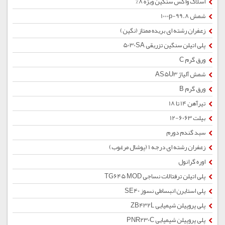
اسلاک واکس سنگین ویژه 8%
شمش 1000p-99.8
زعفران رشته ای بریده ممتاز (نگین)
پلی اتیلن سنگین تزریقی 5030SA
ورق گرم C
شمش آلیاژ AS5U3
ورق گرم B
تیرآهن 14 تا 18
بیلت 6063-12
سبد گندم دورم
زعفران رشته ای درجه 1 (پوشال مرغوب)
اوره گرانول
پلی اتیلن ترفتالات نساجی TG645 MOD
پلی استایرن انبساطی نسوز SE40
پلی پروپیلن شیمیایی ZB432L
پلی پروپیلن شیمیایی PNR230C