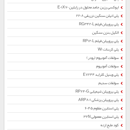
اپوکسی رزین جامد محلول در زایلین E01X70
پلی اتیلن سنگین تزریقی 2208
پلی پروپیلن فیلم RG3420L
الکیل بنزن سنگین
پلی پروپیلن فیلم RP120L
پلی کربنات W1
سولفات آمونیوم (پودر)
سولفات آمونیوم
پلی وینیل کلراید E7244
سولفات سدیم
پلی پروپیلن شیمیایی RP240G
پلی پروپیلن پزشکی ARP801
پلی استایرن مقاوم 6045
پلی استایرن معمولی 32N
کود مایع ازته