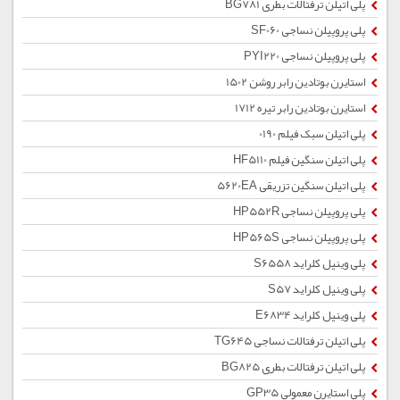
پلی اتیلن ترفتالات بطری BG781
پلی پروپیلن نساجی SF060
پلی پروپیلن نساجی PYI220
استایرن بوتادین رابر روشن 1502
استایرن بوتادین رابر تیره 1712
پلی اتیلن سبک فیلم 0190
پلی اتیلن سنگین فیلم HF5110
پلی اتیلن سنگین تزریقی 5620EA
پلی پروپیلن نساجی HP552R
پلی پروپیلن نساجی HP565S
پلی وینیل کلراید S6558
پلی وینیل کلراید S57
پلی وینیل کلراید E6834
پلی اتیلن ترفتالات نساجی TG645
پلی اتیلن ترفتالات بطری BG825
پلی استایرن معمولی GP35