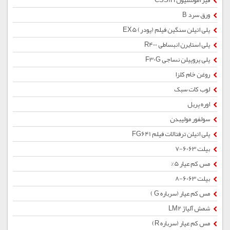
قیر امولسیون CSS1H
ورق سرد B
پلی اتیلن سنگین فیلم (پودر) EX5
پلی استایرن انبساطی R400
پلی پروپیلن نساجی F30G
روغن خام کلزا
لوب کات سبک
اوره پریل
سولفور مولیبدن
پلی اتیلن ترفتالات فیلم FG641
بیلت 6063-7
مس کم عیار 5%
بیلت 6063-8
مس کم عیار (سرباره G )
شمش آلیاژ LM2
مس کم عیار (سرباره R)