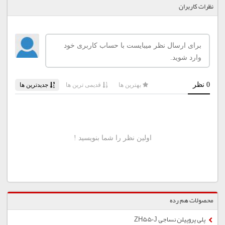
نظرات کاربران
محصولات هم رده
پلی پروپیلن نساجی ZH550J