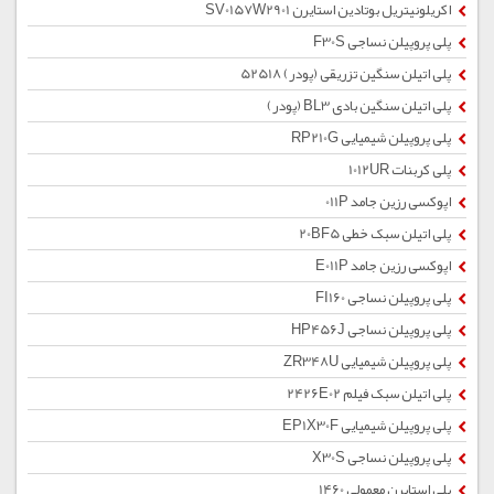
اکریلونیتریل بوتادین استایرن SV0157W2901
پلی پروپیلن نساجی F30S
پلی اتیلن سنگین تزریقی (پودر) 52518
پلی اتیلن سنگین بادی BL3 (پودر)
پلی پروپیلن شیمیایی RP210G
پلی کربنات 1012UR
اپوکسی رزین جامد 011P
پلی اتیلن سبک خطی 20BF5
اپوکسی رزین جامد E011P
پلی پروپیلن نساجی FI160
پلی پروپیلن نساجی HP456J
پلی پروپیلن شیمیایی ZR348U
پلی اتیلن سبک فیلم 2426E02
پلی پروپیلن شیمیایی EP1X30F
پلی پروپیلن نساجی X30S
پلی استایرن معمولی 1460