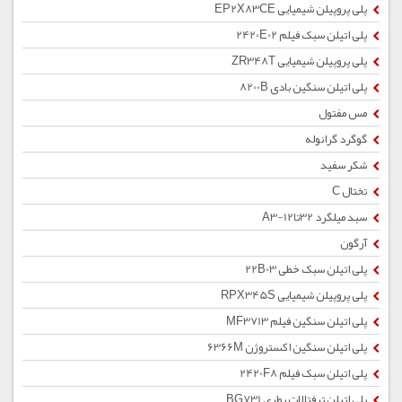
پلی پروپیلن شیمیایی EP2X83CE
پلی اتیلن سبک فیلم 2420E02
پلی پروپیلن شیمیایی ZR348T
پلی اتیلن سنگین بادی 8200B
مس مفتول
گوگرد گرانوله
شکر سفید
تختال C
سبد میلگرد 32تا12-A3
آرگون
پلی اتیلن سبک خطی 22B03
پلی پروپیلن شیمیایی RPX345S
پلی اتیلن سنگین فیلم MF3713
پلی اتیلن سنگین اکستروژن 6366M
پلی اتیلن سبک فیلم 2420F8
پلی اتیلن ترفتالات بطری BG731