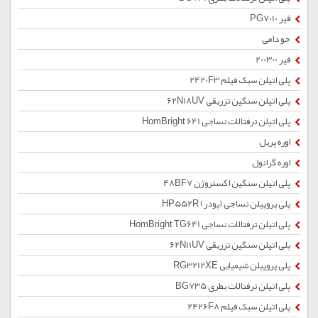
قیر PG7010
جو دامی
قیر 200300
پلی اتیلن سبک فیلم 2420F3
پلی اتیلن سنگین تزریقی 62N18UV
پلی اتیلن ترفتالات نساجی HomBright 641
اوره پریل
اوره گرانول
پلی اتیلن سنگین اکستروژن 48BF7
پلی پروپیلن نساجی (پودر) HP552R
پلی اتیلن ترفتالات نساجی HomBright TG641
پلی اتیلن سنگین تزریقی 62N11UV
پلی پروپیلن شیمیایی RG3212XE
پلی اتیلن ترفتالات بطری BG735
پلی اتیلن سبک فیلم 2426F8