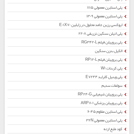
پلی استایرن معمولی 1115
پلی استایرن معمولی 1309
اپوکسی رزین جامد محلول در زایلین E01X70
پلی اتیلن سنگین تزریقی 2208
پلی پروپیلن فیلم RG3420L
الکیل بنزن سنگین
پلی پروپیلن فیلم RP120L
پلی کربنات W1
پلی وینیل کلراید E7244
سولفات سدیم
پلی پروپیلن شیمیایی RP240G
پلی پروپیلن پزشکی ARP801
پلی استایرن مقاوم 6045
پلی استایرن معمولی 32N
کود مایع ازته