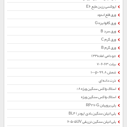
اپوکسی رزین مایع E6
ورق قلع اندود
ورق گالوانیزه G
ورق سرد B
ورق گرم C
ورق گرم B
جو دامی (ماده33)
بیلت 6063-7
شمش 1000p-99.8
ذرت دانه ای
اسلاک واکس سنگین ویژه 8%
اسلاک واکس سنگین ویژه
پلی پروپیلن RP270G
پلی اتیلن سنگین بادی (پودر) BL4
پلی اتیلن سنگین تزریقی 60505UV