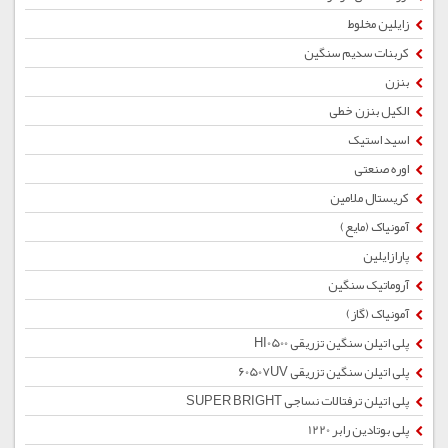
زایلین مخلوط
کربنات سدیم سنگین
بنزن
الکیل بنزن خطی
اسید استیک
اوره صنعتی
کریستال ملامین
آمونیاک (مایع)
پارازایلین
آروماتیک سنگین
آمونیاک (گاز)
پلی اتیلن سنگین تزریقی HI0500
پلی اتیلن سنگین تزریقی 60507UV
پلی اتیلن ترفتالات نساجی SUPER BRIGHT
پلی بوتادین رابر 1220