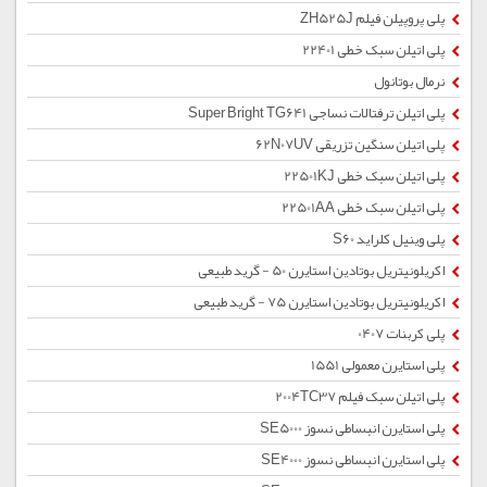
پلی پروپیلن فیلم ZH525J
پلی اتیلن سبک خطی 22401
نرمال بوتانول
پلی اتیلن ترفتالات نساجی Super Bright TG641
پلی اتیلن سنگین تزریقی 62N07UV
پلی اتیلن سبک خطی 22501KJ
پلی اتیلن سبک خطی 22501AA
پلی وینیل کلراید S60
اکریلونیتریل بوتادین استایرن 50 - گرید طبیعی
اکریلونیتریل بوتادین استایرن 75 - گرید طبیعی
پلی کربنات 0407
پلی استایرن معمولی 1551
پلی اتیلن سبک فیلم 2004TC37
پلی استایرن انبساطی نسوز SE5000
پلی استایرن انبساطی نسوز SE4000