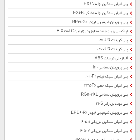
پلی اتیلن سنگین لوله EX6N
پلی اتیلن سنگین لوله مشکی EX6B
پلی پروپیلن شیمیایی (پودر) RP210G
اپوکسی رزین جامد محلول در زایلین E1X75LC
پلی کربنات 0710UR
پلی کربنات 0407UR
آلیاژ پلی کربنات ABS
پلی پروپیلن نساجی I110
پلی اتیلن سبک فیلم 3020F9
پلی اتیلن سبک خطی 235F6
پلی پروپیلن نساجی RG1102XL
پلی بوتادین رابر 1210S
پلی پروپیلن شیمیایی (پودر) EPD60R
پلی اتیلن سنگین تزریقی 60511
پلی اتیلن سنگین تزریقی 60507
پلی پروپیلن نساجی (پودر) HP510L