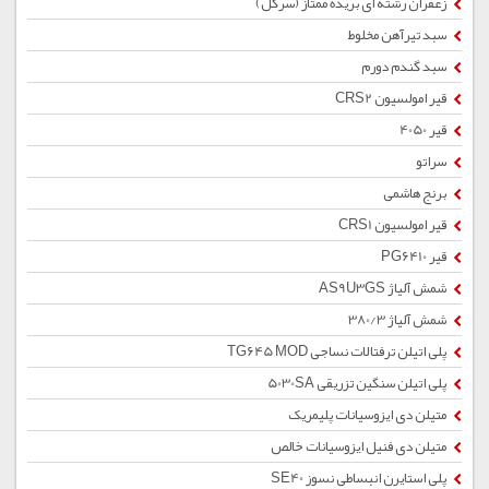
زعفران رشته ای بریده ممتاز (سرگل)
سبد تیرآهن مخلوط
سبد گندم دورم
قیر امولسیون CRS2
قیر 4050
سراتو
برنج هاشمی
قیر امولسیون CRS1
قیر PG6410
شمش آلیاژ AS9U3GS
شمش آلیاژ 380/3
پلی اتیلن ترفتالات نساجی TG645 MOD
پلی اتیلن سنگین تزریقی 5030SA
متیلن دی ایزوسیانات پلیمریک
متیلن دی فنیل ایزوسیانات خالص
پلی استایرن انبساطی نسوز SE40