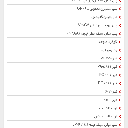
پلی اتیلن سنگین تزریقی 52502
پلی استایرن معمولی GP26C
تری اتیلن گلایکول
پلی پروپیلن پزشکی V30GA
پلی اتیلن سبک خطی (پودر) 0209AA
گوگرد کلوخه
وکیوم باتوم
قیر MC250
قیر PG5822
قیر PG6416
قیر PG6422
قیر 6070
قیر 85100
لوب کات سبک
لوب کات سنگین
پلی اتیلن سبک فیلم LP0470KJ