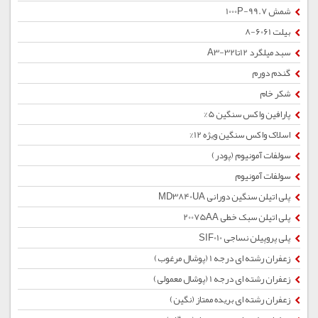
شمش 1000P-99.7
بیلت 6061-8
سبد میلگرد 12تا32-A3
گندم دورم
شکر خام
پارافین واکس سنگین 5%
اسلاک واکس سنگین ویژه 12%
سولفات آمونیوم (پودر)
سولفات آمونیوم
پلی اتیلن سنگین دورانی MD3840UA
پلی اتیلن سبک خطی 20075AA
پلی پروپیلن نساجی SIF010
زعفران رشته ای درجه 1 (پوشال مرغوب)
زعفران رشته ای درجه 1 (پوشال معمولی)
زعفران رشته ای بریده ممتاز (نگین)