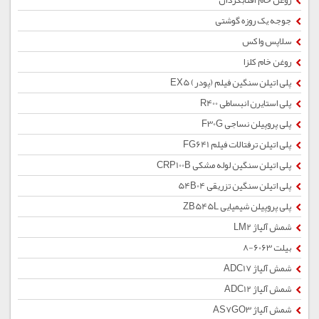
روغن خام آفتابگردان
جوجه یک روزه گوشتی
سلاپس واکس
روغن خام کلزا
پلی اتیلن سنگین فیلم (پودر) EX5
پلی استایرن انبساطی R400
پلی پروپیلن نساجی F30G
پلی اتیلن ترفتالات فیلم FG641
پلی اتیلن سنگین لوله مشکی CRP100B
پلی اتیلن سنگین تزریقی 54B04
پلی پروپیلن شیمیایی ZB545L
شمش آلیاژ LM2
بیلت 6063-8
شمش آلیاژ ADC17
شمش آلیاژ ADC12
شمش آلیاژ AS7GO3