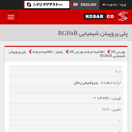
(021) 43462000
ورود / عضویت
ENGLISH
بار
و
بسته
پلی پروپیلن شیمیایی RGH&R
نمودن
فهرست
بورس کالا
اطلاعیه عرضه بورس کالا
پلیمر / اطلاعیه عرضه
پلی پروپیلن
شیمیایی RGH&R
1
پتروشیمی رجال
104741
0 (0%)
-
-