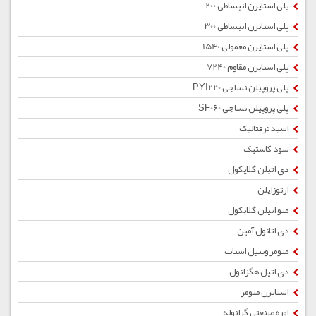
پلی استایرن انبساطی 200
پلی استایرن انبساطی 300
پلی استایرن معمولی 1540
پلی استایرن مقاوم 7240
پلی پروپیلن نساجی PYI220
پلی پروپیلن نساجی SF060
اسید ترفتالیک
سود کاستیک
دی اتیلن گلایکول
ارتوزایلن
منو اتیلن گلایکول
دی اتانول آمین
منومر وینیل استات
دی اتیل هگزانول
استایرن منومر
اوره صنعتی گرانوله