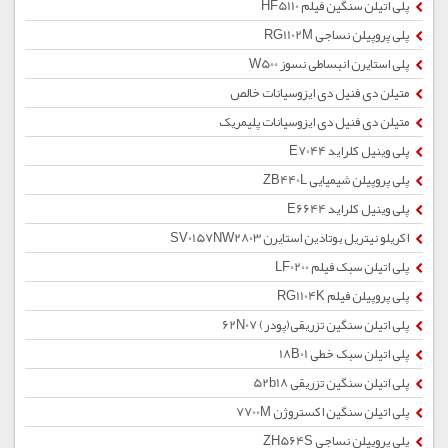
پلی اتیلن سنگین فیلم HF5110
پلی پروپیلن نساجی RG1102M
پلی استایرن انبساطی نسوز W500
متیلن دی فنیل دی ایزوسیانات خالص
متیلن دی فنیل دی ایزوسیانات پلیمریک
پلی وینیل کلراید E7044
پلی پروپیلن شیمیایی ZB440L
پلی وینیل کلراید E6644
اکریلو نیتریل بوتادین استایرن SV0157NW2803
پلی اتیلن سبک فیلم LF0200
پلی پروپیلن فیلم RG1104K
پلی اتیلن سنگین تزریقی(پودر) 62N07
پلی اتیلن سبک خطی 18B01
پلی اتیلن سنگین تزریقی 52b18
پلی اتیلن سنگین اکستروژن 7700M
پلی پروپیلن نساجی ZH564S