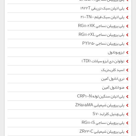
پلی اتیلن سبک تزریقی 1922T
پلی اتیلن سبک فیلم 2100TN00
پلی پروپیلن نساجی RG1102XK
پلی پروپیلن نساجی RG1102XL
پلی پروپیلن نساجی PYI250
ایزوبوتانول
تولوئن دی ایزو سیانات (TDI)
اسید کلریدریک
تری اتانول آمین
منو اتانول آمین
پلی اتیلن سنگین لوله CRP100N
پلی پروپیلن شیمیایی ZH515MA
پلی وینیل کلراید S70
پلی پروپیلن نساجی RG1101S
پلی پروپیلن شیمیایی ZR230C