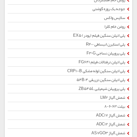
روغن خام آفتابگردان
جوجه یک روزه گوشتی
سلاپس واکس
روغن خام کلزا
پلی اتیلن سنگین فیلم (پودر) EX5
پلی استایرن انبساطی R400
پلی پروپیلن نساجی F30G
پلی اتیلن ترفتالات فیلم FG641
پلی اتیلن سنگین لوله مشکی CRP100B
پلی اتیلن سنگین تزریقی 54B04
پلی پروپیلن شیمیایی ZB545L
شمش آلیاژ LM2
بیلت 6063-8
شمش آلیاژ ADC17
شمش آلیاژ ADC12
شمش آلیاژ AS7GO3