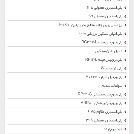
پلی استایرن معمولی 1115
پلی استایرن معمولی 1309
اپوکسی رزین جامد محلول در زایلین E01X70
پلی اتیلن سنگین تزریقی 2208
پلی پروپیلن فیلم RG3420L
الکیل بنزن سنگین
پلی پروپیلن فیلم RP120L
پلی کربنات W1
پلی وینیل کلراید E7244
سولفات سدیم
پلی پروپیلن شیمیایی RP240G
پلی پروپیلن پزشکی ARP801
پلی استایرن مقاوم 6045
پلی استایرن معمولی 32N
کود مایع ازته