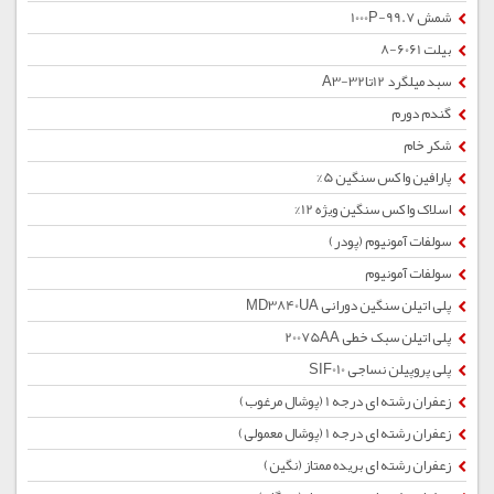
شمش 1000P-99.7
بیلت 6061-8
سبد میلگرد 12تا32-A3
گندم دورم
شکر خام
پارافین واکس سنگین 5%
اسلاک واکس سنگین ویژه 12%
سولفات آمونیوم (پودر)
سولفات آمونیوم
پلی اتیلن سنگین دورانی MD3840UA
پلی اتیلن سبک خطی 20075AA
پلی پروپیلن نساجی SIF010
زعفران رشته ای درجه 1 (پوشال مرغوب)
زعفران رشته ای درجه 1 (پوشال معمولی)
زعفران رشته ای بریده ممتاز (نگین)