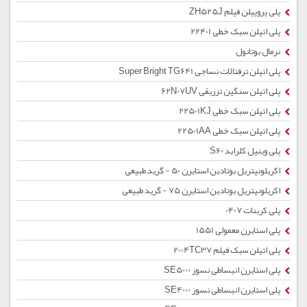
پلی پروپیلن فیلم ZH525J
پلی اتیلن سبک خطی 22401
نرمال بوتانول
پلی اتیلن ترفتالات نساجی Super Bright TG641
پلی اتیلن سنگین تزریقی 62N07UV
پلی اتیلن سبک خطی 22501KJ
پلی اتیلن سبک خطی 22501AA
پلی وینیل کلراید S60
اکریلونیتریل بوتادین استایرن 50 - گرید طبیعی
اکریلونیتریل بوتادین استایرن 75 - گرید طبیعی
پلی کربنات 0407
پلی استایرن معمولی 1551
پلی اتیلن سبک فیلم 2004TC37
پلی استایرن انبساطی نسوز SE5000
پلی استایرن انبساطی نسوز SE4000