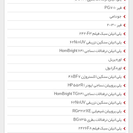
قیر PG7010
جو دامی
قیر 200300
پلی اتیلن سبک فیلم 2420F3
پلی اتیلن سنگین تزریقی 62N18UV
پلی اتیلن ترفتالات نساجی HomBright 641
اوره پریل
اوره گرانول
پلی اتیلن سنگین اکستروژن 48BF7
پلی پروپیلن نساجی (پودر) HP552R
پلی اتیلن ترفتالات نساجی HomBright TG641
پلی اتیلن سنگین تزریقی 62N11UV
پلی پروپیلن شیمیایی RG3212XE
پلی اتیلن ترفتالات بطری BG735
پلی اتیلن سبک فیلم 2426F8