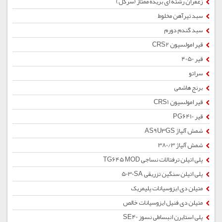
زعفران رشته ای بریده ممتاز (سرگل)
سبد تیرآهن مخلوط
سبد گندم دورم
قیر امولسیون CRS2
قیر 4050
سراتو
برنج هاشمی
قیر امولسیون CRS1
قیر PG6410
شمش آلیاژ AS9U3GS
شمش آلیاژ 380/3
پلی اتیلن ترفتالات نساجی TG645 MOD
پلی اتیلن سنگین تزریقی 5030SA
متیلن دی ایزوسیانات پلیمریک
متیلن دی فنیل ایزوسیانات خالص
پلی استایرن انبساطی نسوز SE40