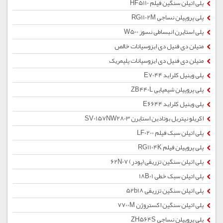
پلی اتیلن سنگین فیلم HF5110
پلی پروپیلن نساجی RG1102M
پلی استایرن انبساطی نسوز W500
متیلن دی فنیل دی ایزوسیانات خالص
متیلن دی فنیل دی ایزوسیانات پلیمریک
پلی وینیل کلراید E7044
پلی پروپیلن شیمیایی ZB440L
پلی وینیل کلراید E6644
اکریلو نیتریل بوتادین استایرن SV0157NW2803
پلی اتیلن سبک فیلم LF0200
پلی پروپیلن فیلم RG1104K
پلی اتیلن سنگین تزریقی(پودر) 62N07
پلی اتیلن سبک خطی 18B01
پلی اتیلن سنگین تزریقی 52b18
پلی اتیلن سنگین اکستروژن 7700M
پلی پروپیلن نساجی ZH564S