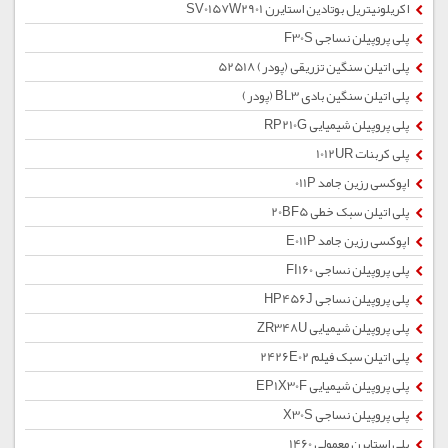
اکریلونیتریل بوتادین استایرن SV0157W2901
پلی پروپیلن نساجی F30S
پلی اتیلن سنگین تزریقی (پودر) 52518
پلی اتیلن سنگین بادی BL3 (پودر)
پلی پروپیلن شیمیایی RP210G
پلی کربنات 1012UR
اپوکسی رزین جامد 011P
پلی اتیلن سبک خطی 20BF5
اپوکسی رزین جامد E011P
پلی پروپیلن نساجی FI160
پلی پروپیلن نساجی HP456J
پلی پروپیلن شیمیایی ZR348U
پلی اتیلن سبک فیلم 2426E02
پلی پروپیلن شیمیایی EP1X30F
پلی پروپیلن نساجی X30S
پلی استایرن معمولی 1460