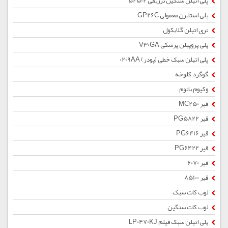
پلی اتیلن سنگین تزریقی 52502
پلی استایرن معمولی GP26C
تری اتیلن گلایکول
پلی پروپیلن پزشکی V30GA
پلی اتیلن سبک خطی (پودر) 0209AA
گوگرد کلوخه
وکیوم باتوم
قیر MC250
قیر PG5822
قیر PG6416
قیر PG6422
قیر 6070
قیر 85100
لوب کات سبک
لوب کات سنگین
پلی اتیلن سبک فیلم LP0470KJ