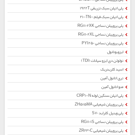
پلی اتیلن سبک تزریقی 1922T
پلی اتیلن سبک فیلم 2100TN00
پلی پروپیلن نساجی RG1102XK
پلی پروپیلن نساجی RG1102XL
پلی پروپیلن نساجی PYI250
ایزوبوتانول
تولوئن دی ایزو سیانات (TDI)
اسید کلریدریک
تری اتانول آمین
منو اتانول آمین
پلی اتیلن سنگین لوله CRP100N
پلی پروپیلن شیمیایی ZH515MA
پلی وینیل کلراید S70
پلی پروپیلن نساجی RG1101S
پلی پروپیلن شیمیایی ZR230C