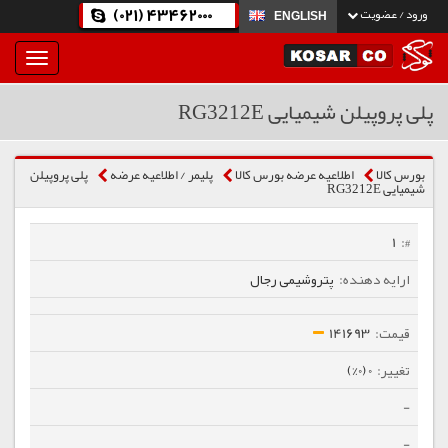
(021) 43462000
ورود / عضویت
ENGLISH
بار
و
بسته
پلی پروپیلن شیمیایی RG3212E
نمودن
فهرست
بورس کالا
اطلاعیه عرضه بورس کالا
پلیمر / اطلاعیه عرضه
پلی پروپیلن
شیمیایی RG3212E
1
پتروشیمی رجال
141693
0 (0%)
-
-