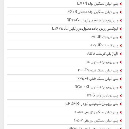
پلی اتیلن سنگین لوله EX6N
پلی اتیلن سنگین لوله مشکی EX6B
پلی پروپیلن شیمیایی (پودر) RP210G
اپوکسی رزین جامد محلول در زایلین E1X75LC
پلی کربنات 0710UR
پلی کربنات 0407UR
آلیاژ پلی کربنات ABS
پلی پروپیلن نساجی I110
پلی اتیلن سبک فیلم 3020F9
پلی اتیلن سبک خطی 235F6
پلی پروپیلن نساجی RG1102XL
پلی بوتادین رابر 1210S
پلی پروپیلن شیمیایی (پودر) EPD60R
پلی اتیلن سنگین تزریقی 60511
پلی اتیلن سنگین تزریقی 60507
پلی پروپیلن نساجی (پودر) HP510L