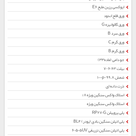
اپوکسی رزین مایع E6
ورق قلع اندود
ورق گالوانیزه G
ورق سرد B
ورق گرم C
ورق گرم B
جو دامی (ماده33)
بیلت 6063-7
شمش 1000p-99.8
ذرت دانه ای
اسلاک واکس سنگین ویژه 8%
اسلاک واکس سنگین ویژه
پلی پروپیلن RP270G
پلی اتیلن سنگین بادی (پودر) BL4
پلی اتیلن سنگین تزریقی 60505UV