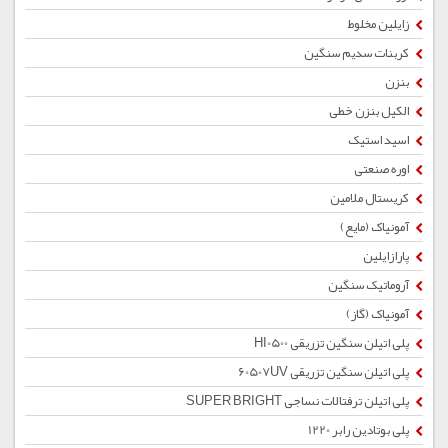
زایلین مخلوط
کربنات سدیم سنگین
بنزن
الکیل بنزن خطی
اسید استیک
اوره صنعتی
کریستال ملامین
آمونیاک (مایع)
پارازایلین
آروماتیک سنگین
آمونیاک (گاز)
پلی اتیلن سنگین تزریقی HI0500
پلی اتیلن سنگین تزریقی 60507UV
پلی اتیلن ترفتالات نساجی SUPER BRIGHT
پلی بوتادین رابر 1220