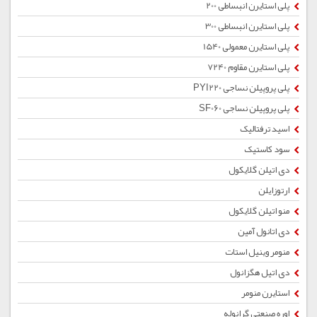
پلی استایرن انبساطی 200
پلی استایرن انبساطی 300
پلی استایرن معمولی 1540
پلی استایرن مقاوم 7240
پلی پروپیلن نساجی PYI220
پلی پروپیلن نساجی SF060
اسید ترفتالیک
سود کاستیک
دی اتیلن گلایکول
ارتوزایلن
منو اتیلن گلایکول
دی اتانول آمین
منومر وینیل استات
دی اتیل هگزانول
استایرن منومر
اوره صنعتی گرانوله