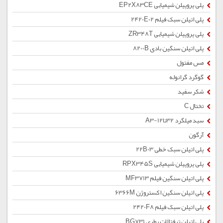
پلی پروپیلن شیمیایی EP2X83CE
پلی اتیلن سبک فیلم 2420E02
پلی پروپیلن شیمیایی ZR348T
پلی اتیلن سنگین بادی 8200B
مس مفتول
گوگرد گرانوله
شکر سفید
تختال C
سبد میلگرد 32تا12-A3
آرگون
پلی اتیلن سبک خطی 22B03
پلی پروپیلن شیمیایی RPX345S
پلی اتیلن سنگین فیلم MF3713
پلی اتیلن سنگین اکستروژن 6366M
پلی اتیلن سبک فیلم 2420F8
پلی اتیلن ترفتالات بطری BG731