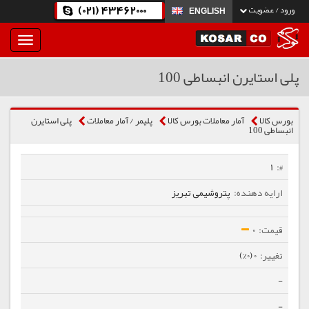
(021) 43462000
ورود / عضویت
ENGLISH
بار
و
بسته
پلی استایرن انبساطی 100
نمودن
فهرست
بورس کالا
آمار معاملات بورس کالا
پلیمر / آمار معاملات
پلی استایرن
انبساطی 100
1
پتروشیمی تبریز
0
0 (0%)
-
-