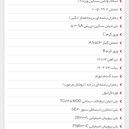
اسلاک واکس سنگین ویژه 8%
شمش 1000p-99.8
زعفران رشته ای بریده ممتاز (نگین)
پلی اتیلن سنگین تزریقی 5030SA
ورق گرم C
شمش آلیاژ AS5U3
ورق گرم B
تیرآهن 14 تا 18
بیلت 6063-12
سبد گندم دورم
زعفران رشته ای درجه 1 (پوشال مرغوب)
اوره گرانول
پلی اتیلن ترفتالات نساجی TG645 MOD
پلی استایرن انبساطی نسوز SE40
پلی پروپیلن شیمیایی ZB432L
پلی پروپیلن شیمیایی PNR230C