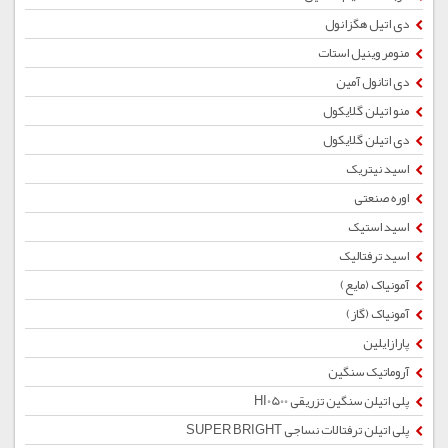
دی اتیل هگزانول
منومر وینیل استات
دی اتانول آمین
منو اتیلن گلایکول
دی اتیلن گلایکول
اسید نیتریک
اوره صنعتی
اسید استیک
اسید ترفتالیک
آمونیاک (مایع)
آمونیاک (گاز)
پارازایلین
آروماتیک سنگین
پلی اتیلن سنگین تزریقی HI0500
پلی اتیلن ترفتالات نساجی SUPER BRIGHT