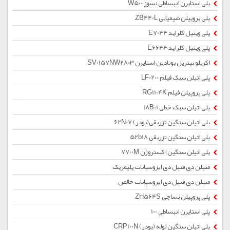
پلی استایرن انبساطی نسوز W500
پلی پروپیلن شیمیایی ZB440L
پلی وینیل کلراید E7044
پلی وینیل کلراید E6644
اکریلو نیتریل بوتادین استایرن SV0157NW2803
پلی اتیلن سبک فیلم LF0200
پلی پروپیلن فیلم RG1104K
پلی اتیلن سبک خطی 18B01
پلی اتیلن سنگین تزریقی(پودر) 62N07
پلی اتیلن سنگین تزریقی 52b18
پلی اتیلن سنگین اکستروژن 7700M
متیلن دی فنیل دی ایزوسیانات پلیمریک
متیلن دی فنیل دی ایزوسیانات خالص
پلی پروپیلن نساجی ZH564S
پلی استایرن انبساطی 100
پلی اتیلن سنگین لوله (پودر) CRP100N