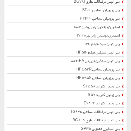
پلی اتیلن ترفتالات بطری BG781
پلی پروپیلن نساجی SF060
پلی پروپیلن نساجی PYI220
استایرن بوتادین رابر روشن 1502
استایرن بوتادین رابر تیره 1712
پلی اتیلن سبک فیلم 0190
پلی اتیلن سنگین فیلم HF5110
پلی اتیلن سنگین تزریقی 5620EA
پلی پروپیلن نساجی HP552R
پلی پروپیلن نساجی HP565S
پلی وینیل کلراید S6558
پلی وینیل کلراید S57
پلی وینیل کلراید E6834
پلی اتیلن ترفتالات نساجی TG645
پلی اتیلن ترفتالات بطری BG825
پلی استایرن معمولی GP35