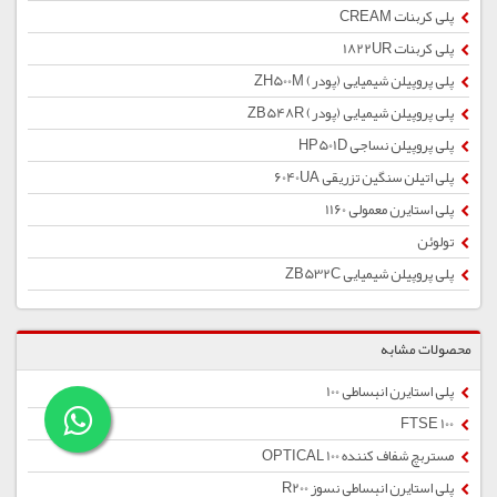
پلی کربنات CREAM
پلی کربنات 1822UR
پلی پروپیلن شیمیایی (پودر) ZH500M
پلی پروپیلن شیمیایی (پودر) ZB548R
پلی پروپیلن نساجی HP501D
پلی اتیلن سنگین تزریقی 6040UA
پلی استایرن معمولی 1160
تولوئن
پلی پروپیلن شیمیایی ZB532C
محصولات مشابه
پلی استایرن انبساطی 100
FTSE 100
مستربچ شفاف کننده OPTICAL 100
پلی استایرن انبساطی نسوز R200