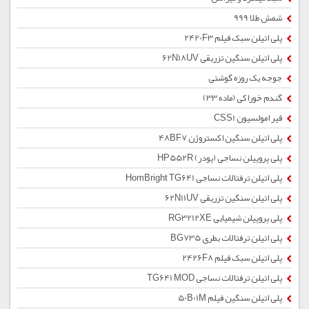
شمش طلا 999
پلی اتیلن سبک فیلم 2420F3
پلی اتیلن سنگین تزریقی 62N18UV
جوجه یک روزه گوشتی
گندم خوراکی (ماده 33)
قیر امولسیون CSS1
پلی اتیلن سنگین اکستروژن 48BF7
پلی پروپیلن نساجی (پودر) HP552R
پلی اتیلن ترفتالات نساجی HomBright TG641
پلی اتیلن سنگین تزریقی 62N11UV
پلی پروپیلن شیمیایی RG3212XE
پلی اتیلن ترفتالات بطری BG735
پلی اتیلن سبک فیلم 2426F8
پلی اتیلن ترفتالات نساجی TG641 MOD
پلی اتیلن سنگین فیلم 50B01M