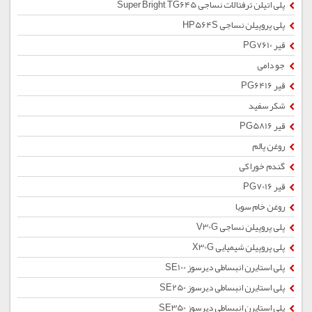
پلی اتیلن ترفتالات نساجی Super Bright TG645
پلی پروپیلن نساجی HP564S
قیر PG7610
جو دامی
قیر PG6416
شکر سفید
قیر PG5816
روغن پالم
گندم خوراکی
قیر PG7016
روغن خام سویا
پلی پروپیلن نساجی V30G
پلی پروپیلن شیمیایی X30G
پلی استایرن انبساطی دیرسوز SE100
پلی استایرن انبساطی دیرسوز SE250
پلی استایرن انبساطی دیرسوز SE350