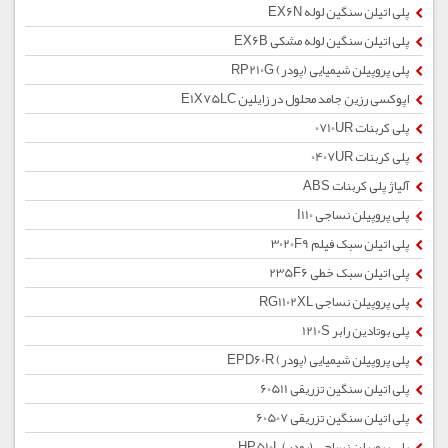
پلی اتیلن سنگین لوله EX6N
پلی اتیلن سنگین لوله مشکی EX6B
پلی پروپیلن شیمیایی (پودر) RP210G
اپوکسی رزین جامد محلول در زایلین E1X75LC
پلی کربنات 0710UR
پلی کربنات 0407UR
آلیاژ پلی کربنات ABS
پلی پروپیلن نساجی I110
پلی اتیلن سبک فیلم 3020F9
پلی اتیلن سبک خطی 235F6
پلی پروپیلن نساجی RG1102XL
پلی بوتادین رابر 1210S
پلی پروپیلن شیمیایی (پودر) EPD60R
پلی اتیلن سنگین تزریقی 60511
پلی اتیلن سنگین تزریقی 60507
پلی پروپیلن نساجی (پودر) HP510L