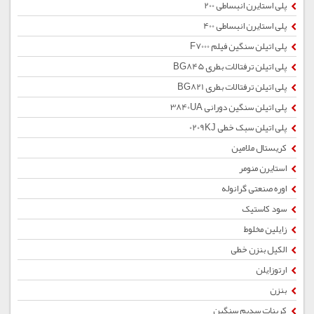
پلی استایرن انبساطی 200
پلی استایرن انبساطی 400
پلی اتیلن سنگین فیلم F7000
پلی اتیلن ترفتالات بطری BG845
پلی اتیلن ترفتالات بطری BG821
پلی اتیلن سنگین دورانی 3840UA
پلی اتیلن سبک خطی 0209KJ
کریستال ملامین
استایرن منومر
اوره صنعتی گرانوله
سود کاستیک
زایلین مخلوط
الکیل بنزن خطی
ارتوزایلن
بنزن
کربنات سدیم سنگین