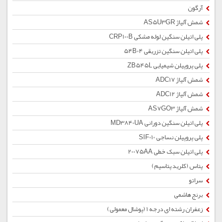
آرگون
شمش آلیاژ AS5U3GR
پلی اتیلن سنگین لوله مشکی CRP100B
پلی اتیلن سنگین تزریقی 54B04
پلی پروپیلن شیمیایی ZB545L
شمش آلیاژ ADC17
شمش آلیاژ ADC12
شمش آلیاژ AS7GO3
پلی اتیلن سنگین دورانی MD3840UA
پلی پروپیلن نساجی SIF010
پلی اتیلن سبک خطی 20075AA
پتاس (کلرید پتاسیم)
سراتو
برنج هاشمی
زعفران رشته ای درجه 1 (پوشال معمولی)