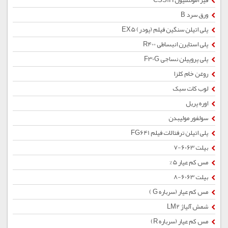
قیر امولسیون CSS1H
ورق سرد B
پلی اتیلن سنگین فیلم (پودر) EX5
پلی استایرن انبساطی R400
پلی پروپیلن نساجی F30G
روغن خام کلزا
لوب کات سبک
اوره پریل
سولفور مولیبدن
پلی اتیلن ترفتالات فیلم FG641
بیلت 6063-7
مس کم عیار 5%
بیلت 6063-8
مس کم عیار (سرباره G )
شمش آلیاژ LM2
مس کم عیار (سرباره R)