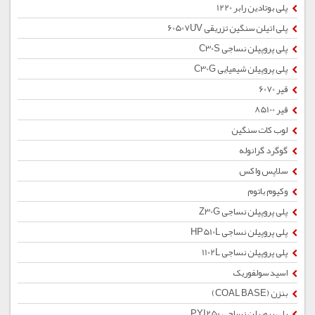
پلی بوتادین رابر 1220
پلی اتیلن سنگین تزریقی 60507UV
پلی پروپیلن نساجی C30S
پلی پروپیلن شیمیایی C30G
قیر 6070
قیر 85100
لوب کات سنگین
گوگرد گرانوله
سلاپس واکس
وکیوم باتوم
پلی پروپیلن نساجی Z30G
پلی پروپیلن نساجی HP510L
پلی پروپیلن نساجی 1102L
اسید سولفوریک
بنزن (COAL BASE)
پلی پروپیلن نساجی PYI250