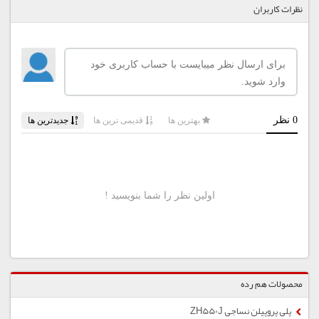
نظرات کاربران
محصولات هم رده
پلی پروپیلن نساجی ZH550J