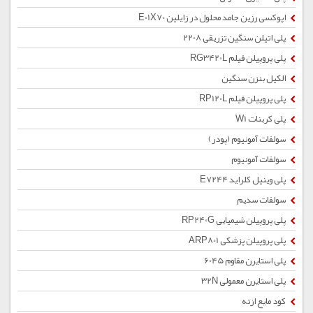
اپوکسی رزین جامد محلول در زایلین E01X70
پلی اتیلن سنگین تزریقی 2208
پلی پروپیلن فیلم RG3420L
الکیل بنزن سنگین
پلی پروپیلن فیلم RP120L
پلی کربنات W1
سولفات آمونیوم (پودر)
سولفات آمونیوم
پلی وینیل کلراید E7244
سولفات سدیم
پلی پروپیلن شیمیایی RP240G
پلی پروپیلن پزشکی ARP801
پلی استایرن مقاوم 6045
پلی استایرن معمولی 32N
کود مایع ازته