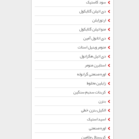
سود کاستیک
دی اتیلن گلایکول
ارتوزایلن
منو اتیلن گلایکول
دی اتانول آمین
منومر وینیل استات
دی اتیل هگزانول
استایرن منومر
اوره صنعتی گرانوله
زایلین مخلوط
کربنات سدیم سنگین
بنزن
الکیل بنزن خطی
اسید استیک
اوره صنعتی
کریستال ملامین