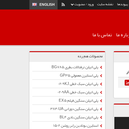
پیوندها
نقشه سایت
ورود / عضویت
ENGLISH
اره ما
تماس با ما
محصولات هم رده
پلی اتیلن ترفتالات بطری BG785
ر
پلی استایرن معمولی GP35
پلی اتیلن سبک خطی 0209KJ
پلی اتیلن سبک خطی 0209AA
پلی اتیلن سنگین فیلم EX5
پلی اتیلن سنگین دورانی 3840UA
پلی اتیلن سنگین بادی BL4
استایرن بوتادین رابر روشن 1502