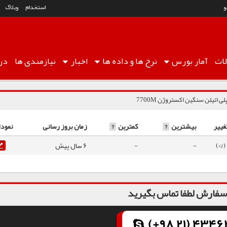
استخدام
وبلاگ
ات
آمار
بورس
نرخ ها
و داده ها
اخبار
نیازمندی ها
درب
لی اتیلن سنگین اکستروژن 7700M
غییر
بیشترین
?
کمترین
?
زمان بروز رسانی
نمودا
0
-
-
6 سال پیش
فارش لطفا تماس بگیرید
(+98 21) 43462