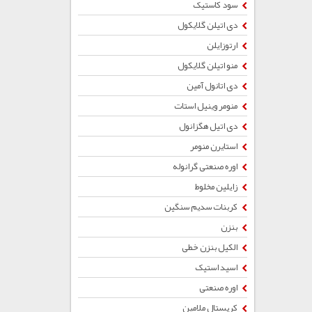
سود کاستیک
دی اتیلن گلایکول
ارتوزایلن
منو اتیلن گلایکول
دی اتانول آمین
منومر وینیل استات
دی اتیل هگزانول
استایرن منومر
اوره صنعتی گرانوله
زایلین مخلوط
کربنات سدیم سنگین
بنزن
الکیل بنزن خطی
اسید استیک
اوره صنعتی
کریستال ملامین