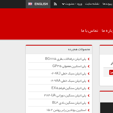
پیوندها
نقشه سایت
ورود / عضویت
ENGLISH
اره ما
تماس با ما
محصولات هم رده
پلی اتیلن ترفتالات بطری BG785
ر
پلی استایرن معمولی GP35
پلی اتیلن سبک خطی 0209KJ
پلی اتیلن سبک خطی 0209AA
پلی اتیلن سنگین فیلم EX5
پلی اتیلن سنگین دورانی 3840UA
پلی اتیلن سنگین بادی BL4
استایرن بوتادین رابر روشن 1502