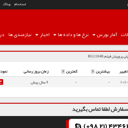
استخدام
وبلاگ
ات
آمار
بورس
نرخ ها
و داده ها
اخبار
نیازمندی ها
درب
لی پروپیلن فیلم RG1104K
تغییر
بیشترین
?
کمترین
?
زمان بروز رسانی
نمودا
0 (0%)
-
-
6 سال پیش
فارش لطفا تماس بگیرید
(+98 21) 43462