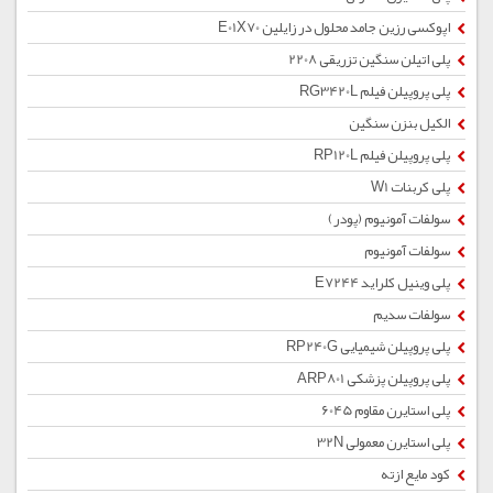
اپوکسی رزین جامد محلول در زایلین E01X70
پلی اتیلن سنگین تزریقی 2208
پلی پروپیلن فیلم RG3420L
الکیل بنزن سنگین
پلی پروپیلن فیلم RP120L
پلی کربنات W1
سولفات آمونیوم (پودر)
سولفات آمونیوم
پلی وینیل کلراید E7244
سولفات سدیم
پلی پروپیلن شیمیایی RP240G
پلی پروپیلن پزشکی ARP801
پلی استایرن مقاوم 6045
پلی استایرن معمولی 32N
کود مایع ازته