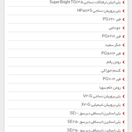
پلی اتیلن ترفتالات نساجی Super Bright TG645
پلی پروپیلن نساجی HP564S
قیر PG7610
جو دامی
قیر PG6416
شکر سفید
قیر PG5816
روغن پالم
گندم خوراکی
قیر PG7016
روغن خام سویا
پلی پروپیلن نساجی V30G
پلی پروپیلن شیمیایی X30G
پلی استایرن انبساطی دیرسوز SE100
پلی استایرن انبساطی دیرسوز SE250
پلی استایرن انبساطی دیرسوز SE350