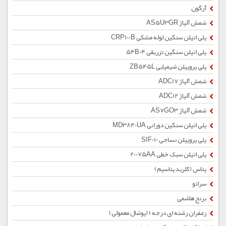
آرگون
شمش آلیاژ AS5U3GR
پلی اتیلن سنگین لوله مشکی CRP100B
پلی اتیلن سنگین تزریقی 54B04
پلی پروپیلن شیمیایی ZB545L
شمش آلیاژ ADC17
شمش آلیاژ ADC12
شمش آلیاژ AS7GO3
پلی اتیلن سنگین دورانی MD3840UA
پلی پروپیلن نساجی SIF010
پلی اتیلن سبک خطی 20075AA
پتاس (کلرید پتاسیم)
سراتو
برنج هاشمی
زعفران رشته ای درجه 1 (پوشال معمولی)