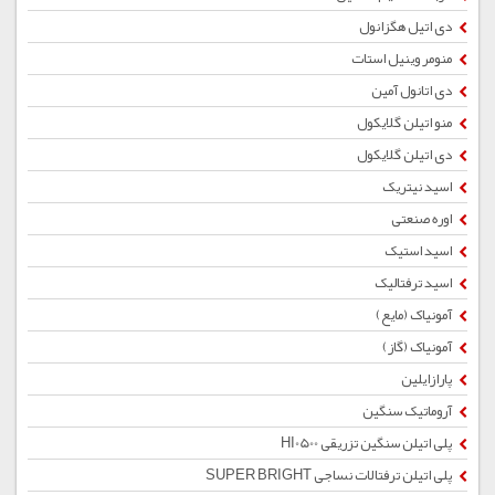
دی اتیل هگزانول
منومر وینیل استات
دی اتانول آمین
منو اتیلن گلایکول
دی اتیلن گلایکول
اسید نیتریک
اوره صنعتی
اسید استیک
اسید ترفتالیک
آمونیاک (مایع)
آمونیاک (گاز)
پارازایلین
آروماتیک سنگین
پلی اتیلن سنگین تزریقی HI0500
پلی اتیلن ترفتالات نساجی SUPER BRIGHT