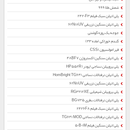
شمش طلا 999
پلی اتیلن سبک فیلم 2420F3
پلی اتیلن سنگین تزریقی 62N18UV
جوجه یک روزه گوشتی
گندم خوراکی (ماده 33)
قیر امولسیون CSS1
پلی اتیلن سنگین اکستروژن 48BF7
پلی پروپیلن نساجی (پودر) HP552R
پلی اتیلن ترفتالات نساجی HomBright TG641
پلی اتیلن سنگین تزریقی 62N11UV
پلی پروپیلن شیمیایی RG3212XE
پلی اتیلن ترفتالات بطری BG735
پلی اتیلن سبک فیلم 2426F8
پلی اتیلن ترفتالات نساجی TG641 MOD
پلی اتیلن سنگین فیلم 50B01M