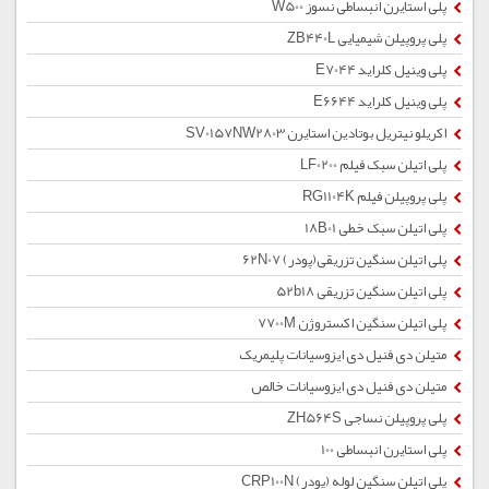
پلی استایرن انبساطی نسوز W500
پلی پروپیلن شیمیایی ZB440L
پلی وینیل کلراید E7044
پلی وینیل کلراید E6644
اکریلو نیتریل بوتادین استایرن SV0157NW2803
پلی اتیلن سبک فیلم LF0200
پلی پروپیلن فیلم RG1104K
پلی اتیلن سبک خطی 18B01
پلی اتیلن سنگین تزریقی(پودر) 62N07
پلی اتیلن سنگین تزریقی 52b18
پلی اتیلن سنگین اکستروژن 7700M
متیلن دی فنیل دی ایزوسیانات پلیمریک
متیلن دی فنیل دی ایزوسیانات خالص
پلی پروپیلن نساجی ZH564S
پلی استایرن انبساطی 100
پلی اتیلن سنگین لوله (پودر) CRP100N