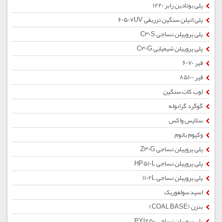
پلی بوتادین رابر 1220
پلی اتیلن سنگین تزریقی 60507UV
پلی پروپیلن نساجی C30S
پلی پروپیلن شیمیایی C30G
قیر 6070
قیر 85100
لوب کات سنگین
گوگرد گرانوله
سلاپس واکس
وکیوم باتوم
پلی پروپیلن نساجی Z30G
پلی پروپیلن نساجی HP510L
پلی پروپیلن نساجی 1102L
اسید سولفوریک
بنزن (COAL BASE)
پلی پروپیلن نساجی PYI250