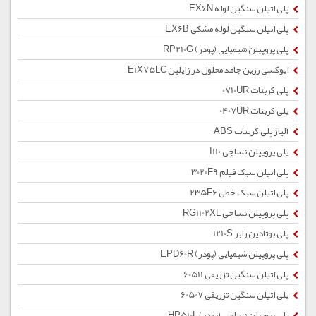
پلی اتیلن سنگین لوله EX6N
پلی اتیلن سنگین لوله مشکی EX6B
پلی پروپیلن شیمیایی (پودر) RP210G
اپوکسی رزین جامد محلول در زایلین E1X75LC
پلی کربنات 0710UR
پلی کربنات 0407UR
آلیاژ پلی کربنات ABS
پلی پروپیلن نساجی I110
پلی اتیلن سبک فیلم 3020F9
پلی اتیلن سبک خطی 235F6
پلی پروپیلن نساجی RG1102XL
پلی بوتادین رابر 1210S
پلی پروپیلن شیمیایی (پودر) EPD60R
پلی اتیلن سنگین تزریقی 60511
پلی اتیلن سنگین تزریقی 60507
پلی پروپیلن نساجی (پودر) HP510L