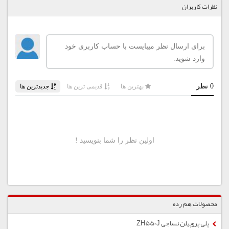
نظرات کاربران
محصولات هم رده
پلی پروپیلن نساجی ZH550J