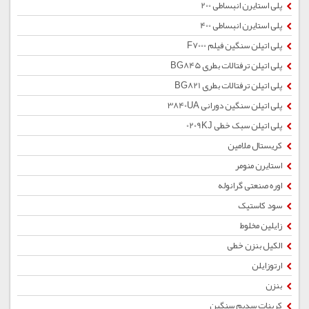
پلی استایرن انبساطی 200
پلی استایرن انبساطی 400
پلی اتیلن سنگین فیلم F7000
پلی اتیلن ترفتالات بطری BG845
پلی اتیلن ترفتالات بطری BG821
پلی اتیلن سنگین دورانی 3840UA
پلی اتیلن سبک خطی 0209KJ
کریستال ملامین
استایرن منومر
اوره صنعتی گرانوله
سود کاستیک
زایلین مخلوط
الکیل بنزن خطی
ارتوزایلن
بنزن
کربنات سدیم سنگین