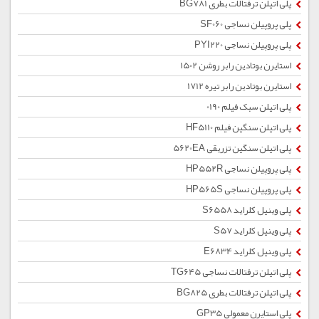
پلی اتیلن ترفتالات بطری BG781
پلی پروپیلن نساجی SF060
پلی پروپیلن نساجی PYI220
استایرن بوتادین رابر روشن 1502
استایرن بوتادین رابر تیره 1712
پلی اتیلن سبک فیلم 0190
پلی اتیلن سنگین فیلم HF5110
پلی اتیلن سنگین تزریقی 5620EA
پلی پروپیلن نساجی HP552R
پلی پروپیلن نساجی HP565S
پلی وینیل کلراید S6558
پلی وینیل کلراید S57
پلی وینیل کلراید E6834
پلی اتیلن ترفتالات نساجی TG645
پلی اتیلن ترفتالات بطری BG825
پلی استایرن معمولی GP35