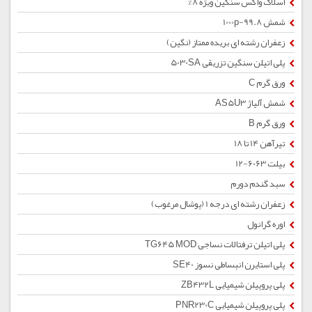
اسلاک واکس سنگین ویژه 8%
شمش 1000p-99.8
زعفران رشته ای بریده ممتاز (نگین)
پلی اتیلن سنگین تزریقی 5030SA
ورق گرم C
شمش آلیاژ AS5U3
ورق گرم B
تیرآهن 14 تا 18
بیلت 6063-12
سبد گندم دورم
زعفران رشته ای درجه 1 (پوشال مرغوب)
اوره گرانول
پلی اتیلن ترفتالات نساجی TG645 MOD
پلی استایرن انبساطی نسوز SE40
پلی پروپیلن شیمیایی ZB432L
پلی پروپیلن شیمیایی PNR230C