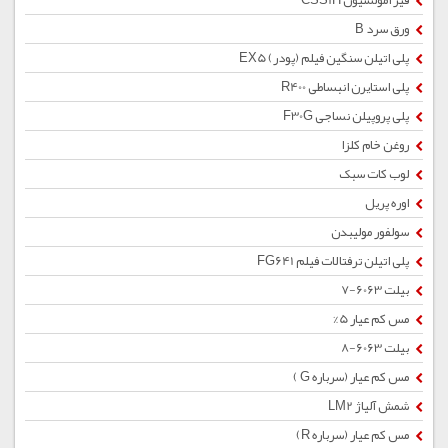
قیر امولسیون CSS1H
ورق سرد B
پلی اتیلن سنگین فیلم (پودر) EX5
پلی استایرن انبساطی R400
پلی پروپیلن نساجی F30G
روغن خام کلزا
لوب کات سبک
اوره پریل
سولفور مولیبدن
پلی اتیلن ترفتالات فیلم FG641
بیلت 6063-7
مس کم عیار 5%
بیلت 6063-8
مس کم عیار (سرباره G )
شمش آلیاژ LM2
مس کم عیار (سرباره R)