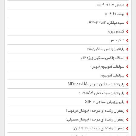
شمش 1000P-99.7
بیلت 6061-8
سبد میلگرد 12تا32-A3
گندم دورم
شکر خام
پارافین واکس سنگین 5%
اسلاک واکس سنگین ویژه 12%
سولفات آمونیوم (پودر)
سولفات آمونیوم
پلی اتیلن سنگین دورانی MD3840UA
پلی اتیلن سبک خطی 20075AA
پلی پروپیلن نساجی SIF010
زعفران رشته ای درجه 1 (پوشال مرغوب)
زعفران رشته ای درجه 1 (پوشال معمولی)
زعفران رشته ای بریده ممتاز (نگین)