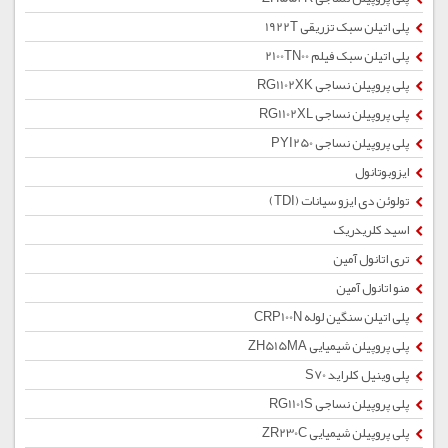
پلی اتیلن سبک تزریقی 1922T
پلی اتیلن سبک فیلم 2100TN00
پلی پروپیلن نساجی RG1102XK
پلی پروپیلن نساجی RG1102XL
پلی پروپیلن نساجی PYI250
ایزوبوتانول
تولوئن دی ایزو سیانات (TDI)
اسید کلریدریک
تری اتانول آمین
منو اتانول آمین
پلی اتیلن سنگین لوله CRP100N
پلی پروپیلن شیمیایی ZH515MA
پلی وینیل کلراید S70
پلی پروپیلن نساجی RG1101S
پلی پروپیلن شیمیایی ZR230C