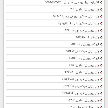
اکریلونیتریل بوتادین استایرن SV0157W2901
پلی پروپیلن نساجی F30S
پلی اتیلن سنگین تزریقی (پودر) 52518
پلی اتیلن سنگین بادی BL3 (پودر)
پلی پروپیلن شیمیایی RP210G
پلی کربنات 1012UR
اپوکسی رزین جامد 011P
پلی اتیلن سبک خطی 20BF5
اپوکسی رزین جامد E011P
پلی پروپیلن نساجی FI160
پلی پروپیلن نساجی HP456J
پلی پروپیلن شیمیایی ZR348U
پلی اتیلن سبک فیلم 2426E02
پلی پروپیلن شیمیایی EP1X30F
پلی پروپیلن نساجی X30S
پلی استایرن معمولی 1460