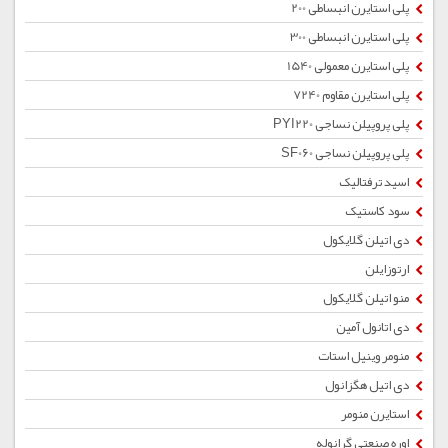
پلی استایرن انبساطی 200
پلی استایرن انبساطی 300
پلی استایرن معمولی 1540
پلی استایرن مقاوم 7240
پلی پروپیلن نساجی PYI220
پلی پروپیلن نساجی SF060
اسید ترفتالیک
سود کاستیک
دی اتیلن گلایکول
ارتوزایلن
منو اتیلن گلایکول
دی اتانول آمین
منومر وینیل استات
دی اتیل هگزانول
استایرن منومر
اوره صنعتی گرانوله