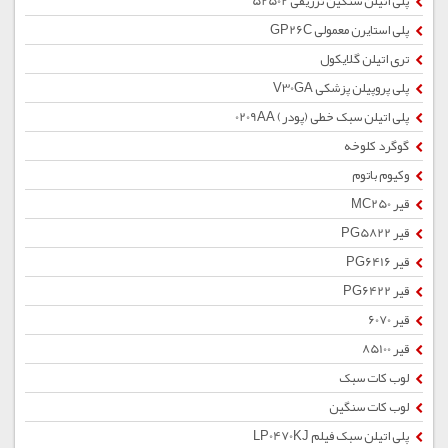
پلی اتیلن سنگین تزریقی 52502
پلی استایرن معمولی GP26C
تری اتیلن گلایکول
پلی پروپیلن پزشکی V30GA
پلی اتیلن سبک خطی (پودر) 0209AA
گوگرد کلوخه
وکیوم باتوم
قیر MC250
قیر PG5822
قیر PG6416
قیر PG6422
قیر 6070
قیر 85100
لوب کات سبک
لوب کات سنگین
پلی اتیلن سبک فیلم LP0470KJ