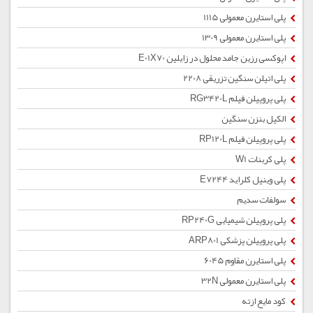
پلی استایرن معمولی 1115
پلی استایرن معمولی 1309
اپوکسی رزین جامد محلول در زایلین E01X70
پلی اتیلن سنگین تزریقی 2208
پلی پروپیلن فیلم RG3420L
الکیل بنزن سنگین
پلی پروپیلن فیلم RP120L
پلی کربنات W1
پلی وینیل کلراید E7244
سولفات سدیم
پلی پروپیلن شیمیایی RP240G
پلی پروپیلن پزشکی ARP801
پلی استایرن مقاوم 6045
پلی استایرن معمولی 32N
کود مایع ازته