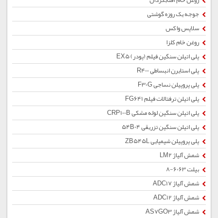
روغن خام آفتابگردان
جوجه یک روزه گوشتی
سلاپس واکس
روغن خام کلزا
پلی اتیلن سنگین فیلم (پودر) EX5
پلی استایرن انبساطی R400
پلی پروپیلن نساجی F30G
پلی اتیلن ترفتالات فیلم FG641
پلی اتیلن سنگین لوله مشکی CRP100B
پلی اتیلن سنگین تزریقی 54B04
پلی پروپیلن شیمیایی ZB545L
شمش آلیاژ LM2
بیلت 6063-8
شمش آلیاژ ADC17
شمش آلیاژ ADC12
شمش آلیاژ AS7GO3