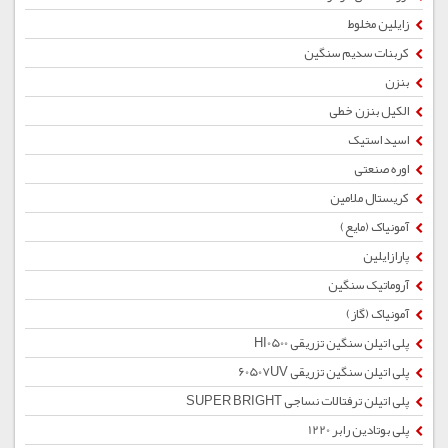
زایلین مخلوط
کربنات سدیم سنگین
بنزن
الکیل بنزن خطی
اسید استیک
اوره صنعتی
کریستال ملامین
آمونیاک (مایع)
پارازایلین
آروماتیک سنگین
آمونیاک (گاز)
پلی اتیلن سنگین تزریقی HI0500
پلی اتیلن سنگین تزریقی 60507UV
پلی اتیلن ترفتالات نساجی SUPER BRIGHT
پلی بوتادین رابر 1220