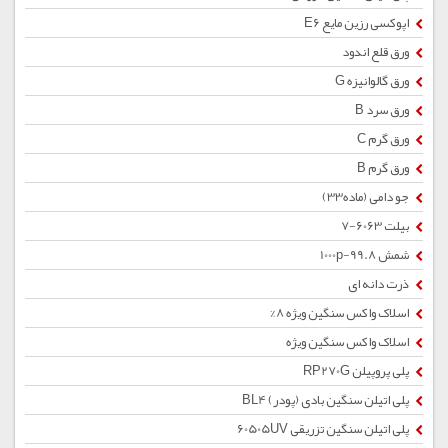
اپوکسی رزین مایع E6
ورق قلع اندود
ورق گالوانیزه G
ورق سرد B
ورق گرم C
ورق گرم B
جو دامی (ماده33)
بیلت 6063-7
شمش 1000p-99.8
ذرت دانه ای
اسلاک واکس سنگین ویژه 8%
اسلاک واکس سنگین ویژه
پلی پروپیلن RP270G
پلی اتیلن سنگین بادی (پودر) BL4
پلی اتیلن سنگین تزریقی 60505UV