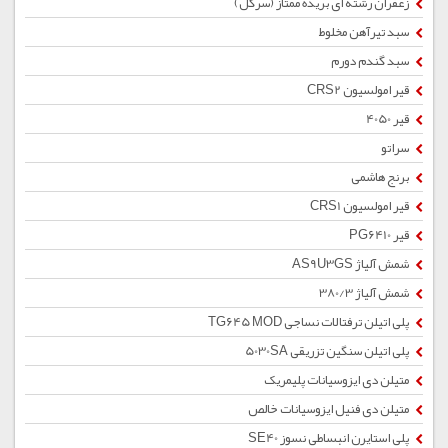
زعفران رشته ای بریده ممتاز (سرگل)
سبد تیرآهن مخلوط
سبد گندم دورم
قیر امولسیون CRS2
قیر 4050
سراتو
برنج هاشمی
قیر امولسیون CRS1
قیر PG6410
شمش آلیاژ AS9U3GS
شمش آلیاژ 380/3
پلی اتیلن ترفتالات نساجی TG645 MOD
پلی اتیلن سنگین تزریقی 5030SA
متیلن دی ایزوسیانات پلیمریک
متیلن دی فنیل ایزوسیانات خالص
پلی استایرن انبساطی نسوز SE40