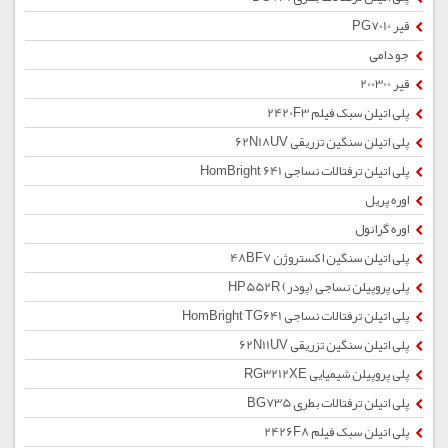
قیر PG7010
جو دامی
قیر 200300
پلی اتیلن سبک فیلم 2420F3
پلی اتیلن سنگین تزریقی 62N18UV
پلی اتیلن ترفتالات نساجی HomBright 641
اوره پریل
اوره گرانول
پلی اتیلن سنگین اکستروژن 48BF7
پلی پروپیلن نساجی (پودر) HP552R
پلی اتیلن ترفتالات نساجی HomBright TG641
پلی اتیلن سنگین تزریقی 62N11UV
پلی پروپیلن شیمیایی RG3212XE
پلی اتیلن ترفتالات بطری BG735
پلی اتیلن سبک فیلم 2426F8