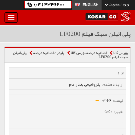
(021) 43462000
ورود / عضویت
ENGLISH
بار
و
بسته
پلی اتیلن سبک فیلم LF0200
نمودن
فهرست
بورس کالا
اطلاعیه عرضه بورس کالا
پلیمر / اطلاعیه عرضه
پلی اتیلن
سبک فیلم LF0200
1
پتروشیمی بندرامام
103066
0 (0%)
-
-