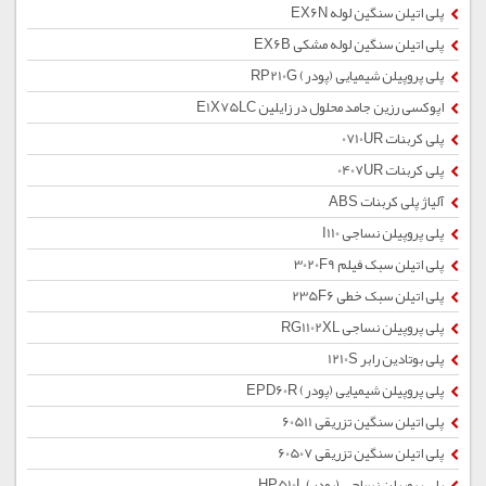
پلی اتیلن سنگین لوله EX6N
پلی اتیلن سنگین لوله مشکی EX6B
پلی پروپیلن شیمیایی (پودر) RP210G
اپوکسی رزین جامد محلول در زایلین E1X75LC
پلی کربنات 0710UR
پلی کربنات 0407UR
آلیاژ پلی کربنات ABS
پلی پروپیلن نساجی I110
پلی اتیلن سبک فیلم 3020F9
پلی اتیلن سبک خطی 235F6
پلی پروپیلن نساجی RG1102XL
پلی بوتادین رابر 1210S
پلی پروپیلن شیمیایی (پودر) EPD60R
پلی اتیلن سنگین تزریقی 60511
پلی اتیلن سنگین تزریقی 60507
پلی پروپیلن نساجی (پودر) HP510L