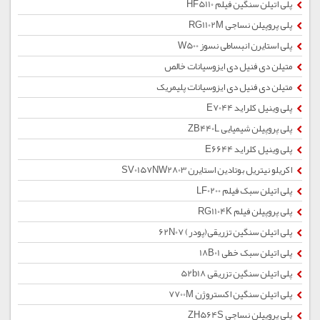
پلی اتیلن سنگین فیلم HF5110
پلی پروپیلن نساجی RG1102M
پلی استایرن انبساطی نسوز W500
متیلن دی فنیل دی ایزوسیانات خالص
متیلن دی فنیل دی ایزوسیانات پلیمریک
پلی وینیل کلراید E7044
پلی پروپیلن شیمیایی ZB440L
پلی وینیل کلراید E6644
اکریلو نیتریل بوتادین استایرن SV0157NW2803
پلی اتیلن سبک فیلم LF0200
پلی پروپیلن فیلم RG1104K
پلی اتیلن سنگین تزریقی(پودر) 62N07
پلی اتیلن سبک خطی 18B01
پلی اتیلن سنگین تزریقی 52b18
پلی اتیلن سنگین اکستروژن 7700M
پلی پروپیلن نساجی ZH564S