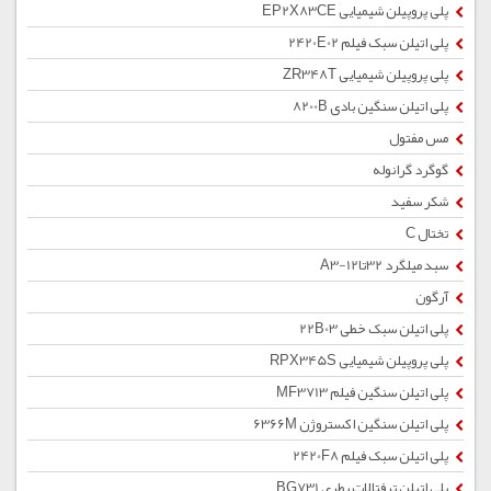
پلی پروپیلن شیمیایی EP2X83CE
پلی اتیلن سبک فیلم 2420E02
پلی پروپیلن شیمیایی ZR348T
پلی اتیلن سنگین بادی 8200B
مس مفتول
گوگرد گرانوله
شکر سفید
تختال C
سبد میلگرد 32تا12-A3
آرگون
پلی اتیلن سبک خطی 22B03
پلی پروپیلن شیمیایی RPX345S
پلی اتیلن سنگین فیلم MF3713
پلی اتیلن سنگین اکستروژن 6366M
پلی اتیلن سبک فیلم 2420F8
پلی اتیلن ترفتالات بطری BG731