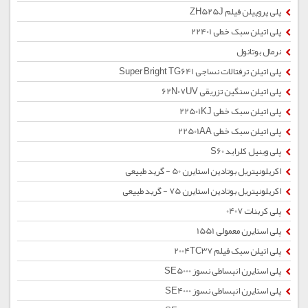
پلی پروپیلن فیلم ZH525J
پلی اتیلن سبک خطی 22401
نرمال بوتانول
پلی اتیلن ترفتالات نساجی Super Bright TG641
پلی اتیلن سنگین تزریقی 62N07UV
پلی اتیلن سبک خطی 22501KJ
پلی اتیلن سبک خطی 22501AA
پلی وینیل کلراید S60
اکریلونیتریل بوتادین استایرن 50 - گرید طبیعی
اکریلونیتریل بوتادین استایرن 75 - گرید طبیعی
پلی کربنات 0407
پلی استایرن معمولی 1551
پلی اتیلن سبک فیلم 2004TC37
پلی استایرن انبساطی نسوز SE5000
پلی استایرن انبساطی نسوز SE4000