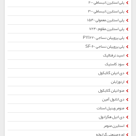
پلی استایرن انبساطی 200
پلی استایرن انبساطی 300
پلی استایرن معمولی 1540
پلی استایرن مقاوم 7240
پلی پروپیلن نساجی PYI220
پلی پروپیلن نساجی SF060
اسید ترفتالیک
سود کاستیک
دی اتیلن گلایکول
ارتوزایلن
منو اتیلن گلایکول
دی اتانول آمین
منومر وینیل استات
دی اتیل هگزانول
استایرن منومر
اوره صنعتی گرانوله