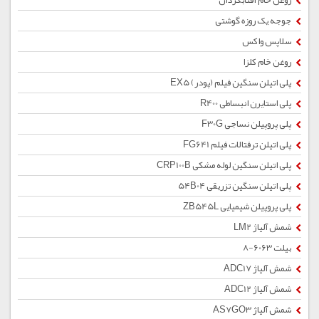
روغن خام آفتابگردان
جوجه یک روزه گوشتی
سلاپس واکس
روغن خام کلزا
پلی اتیلن سنگین فیلم (پودر) EX5
پلی استایرن انبساطی R400
پلی پروپیلن نساجی F30G
پلی اتیلن ترفتالات فیلم FG641
پلی اتیلن سنگین لوله مشکی CRP100B
پلی اتیلن سنگین تزریقی 54B04
پلی پروپیلن شیمیایی ZB545L
شمش آلیاژ LM2
بیلت 6063-8
شمش آلیاژ ADC17
شمش آلیاژ ADC12
شمش آلیاژ AS7GO3