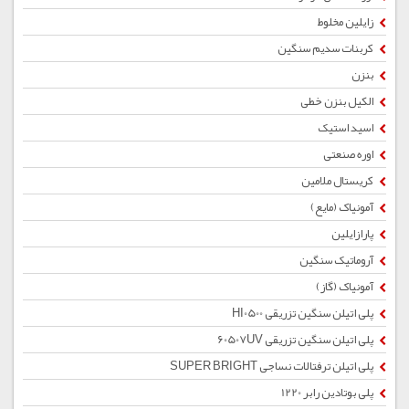
زایلین مخلوط
کربنات سدیم سنگین
بنزن
الکیل بنزن خطی
اسید استیک
اوره صنعتی
کریستال ملامین
آمونیاک (مایع)
پارازایلین
آروماتیک سنگین
آمونیاک (گاز)
پلی اتیلن سنگین تزریقی HI0500
پلی اتیلن سنگین تزریقی 60507UV
پلی اتیلن ترفتالات نساجی SUPER BRIGHT
پلی بوتادین رابر 1220