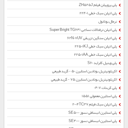
پلی پروپیلن فیلم ZH525J
پلی اتیلن سبک خطی 22401
نرمال بوتانول
پلی اتیلن ترفتالات نساجی Super Bright TG641
پلی اتیلن سنگین تزریقی 62N07UV
پلی اتیلن سبک خطی 22501KJ
پلی اتیلن سبک خطی 22501AA
پلی وینیل کلراید S60
اکریلونیتریل بوتادین استایرن 50 - گرید طبیعی
اکریلونیتریل بوتادین استایرن 75 - گرید طبیعی
پلی کربنات 0407
پلی استایرن معمولی 1551
پلی اتیلن سبک فیلم 2004TC37
پلی استایرن انبساطی نسوز SE5000
پلی استایرن انبساطی نسوز SE4000