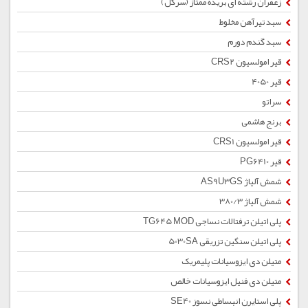
زعفران رشته ای بریده ممتاز (سرگل)
سبد تیرآهن مخلوط
سبد گندم دورم
قیر امولسیون CRS2
قیر 4050
سراتو
برنج هاشمی
قیر امولسیون CRS1
قیر PG6410
شمش آلیاژ AS9U3GS
شمش آلیاژ 380/3
پلی اتیلن ترفتالات نساجی TG645 MOD
پلی اتیلن سنگین تزریقی 5030SA
متیلن دی ایزوسیانات پلیمریک
متیلن دی فنیل ایزوسیانات خالص
پلی استایرن انبساطی نسوز SE40