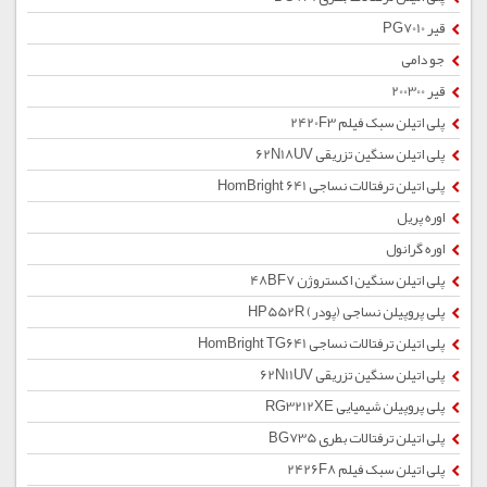
قیر PG7010
جو دامی
قیر 200300
پلی اتیلن سبک فیلم 2420F3
پلی اتیلن سنگین تزریقی 62N18UV
پلی اتیلن ترفتالات نساجی HomBright 641
اوره پریل
اوره گرانول
پلی اتیلن سنگین اکستروژن 48BF7
پلی پروپیلن نساجی (پودر) HP552R
پلی اتیلن ترفتالات نساجی HomBright TG641
پلی اتیلن سنگین تزریقی 62N11UV
پلی پروپیلن شیمیایی RG3212XE
پلی اتیلن ترفتالات بطری BG735
پلی اتیلن سبک فیلم 2426F8