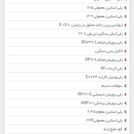
پلی استایرن معمولی 1115
پلی استایرن معمولی 1309
اپوکسی رزین جامد محلول در زایلین E01X70
پلی اتیلن سنگین تزریقی 2208
پلی پروپیلن فیلم RG3420L
الکیل بنزن سنگین
پلی پروپیلن فیلم RP120L
پلی کربنات W1
پلی وینیل کلراید E7244
سولفات سدیم
پلی پروپیلن شیمیایی RP240G
پلی پروپیلن پزشکی ARP801
پلی استایرن مقاوم 6045
پلی استایرن معمولی 32N
کود مایع ازته