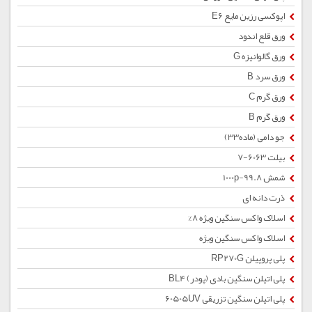
اپوکسی رزین مایع E6
ورق قلع اندود
ورق گالوانیزه G
ورق سرد B
ورق گرم C
ورق گرم B
جو دامی (ماده33)
بیلت 6063-7
شمش 1000p-99.8
ذرت دانه ای
اسلاک واکس سنگین ویژه 8%
اسلاک واکس سنگین ویژه
پلی پروپیلن RP270G
پلی اتیلن سنگین بادی (پودر) BL4
پلی اتیلن سنگین تزریقی 60505UV