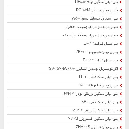
پلی اتیلن سنگین فیلم HF5110
پلی پروپیلن نساجی RG1102M
پلی استایرن انبساطی نسوز W500
متیلن دی فنیل دی ایزوسیانات خالص
متیلن دی فنیل دی ایزوسیانات پلیمریک
پلی وینیل کلراید E7044
پلی پروپیلن شیمیایی ZB440L
پلی وینیل کلراید E6644
اکریلو نیتریل بوتادین استایرن SV0157NW2803
پلی اتیلن سبک فیلم LF0200
پلی پروپیلن فیلم RG1104K
پلی اتیلن سنگین تزریقی(پودر) 62N07
پلی اتیلن سبک خطی 18B01
پلی اتیلن سنگین تزریقی 52b18
پلی اتیلن سنگین اکستروژن 7700M
پلی پروپیلن نساجی ZH564S