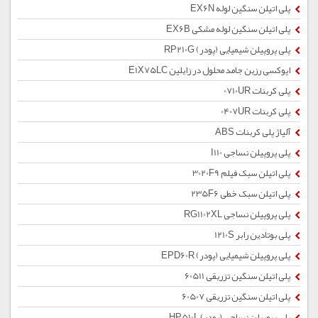
پلی اتیلن سنگین لوله EX6N
پلی اتیلن سنگین لوله مشکی EX6B
پلی پروپیلن شیمیایی (پودر) RP210G
اپوکسی رزین جامد محلول در زایلین E1X75LC
پلی کربنات 0710UR
پلی کربنات 0407UR
آلیاژ پلی کربنات ABS
پلی پروپیلن نساجی I110
پلی اتیلن سبک فیلم 3020F9
پلی اتیلن سبک خطی 235F6
پلی پروپیلن نساجی RG1102XL
پلی بوتادین رابر 1210S
پلی پروپیلن شیمیایی (پودر) EPD60R
پلی اتیلن سنگین تزریقی 60511
پلی اتیلن سنگین تزریقی 60507
پلی پروپیلن نساجی (پودر) HP510L