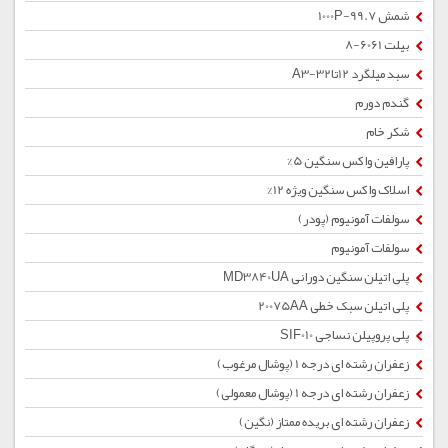
شمش 1000P-99.7
بیلت 6061-8
سبد میلگرد 12تا32-A3
گندم دورم
شکر خام
پارافین واکس سنگین 5%
اسلاک واکس سنگین ویژه 12%
سولفات آمونیوم (پودر)
سولفات آمونیوم
پلی اتیلن سنگین دورانی MD3840UA
پلی اتیلن سبک خطی 20075AA
پلی پروپیلن نساجی SIF010
زعفران رشته ای درجه 1 (پوشال مرغوب)
زعفران رشته ای درجه 1 (پوشال معمولی)
زعفران رشته ای بریده ممتاز (نگین)