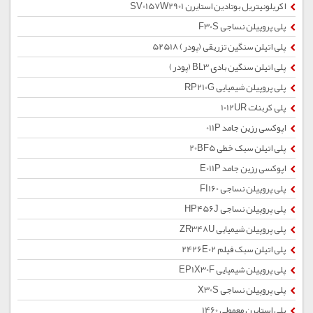
اکریلونیتریل بوتادین استایرن SV0157W2901
پلی پروپیلن نساجی F30S
پلی اتیلن سنگین تزریقی (پودر) 52518
پلی اتیلن سنگین بادی BL3 (پودر)
پلی پروپیلن شیمیایی RP210G
پلی کربنات 1012UR
اپوکسی رزین جامد 011P
پلی اتیلن سبک خطی 20BF5
اپوکسی رزین جامد E011P
پلی پروپیلن نساجی FI160
پلی پروپیلن نساجی HP456J
پلی پروپیلن شیمیایی ZR348U
پلی اتیلن سبک فیلم 2426E02
پلی پروپیلن شیمیایی EP1X30F
پلی پروپیلن نساجی X30S
پلی استایرن معمولی 1460