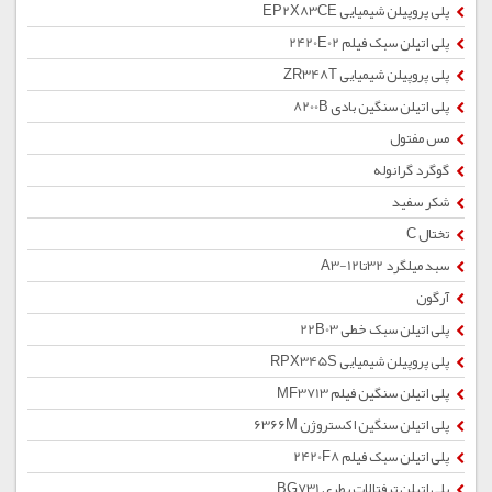
پلی پروپیلن شیمیایی EP2X83CE
پلی اتیلن سبک فیلم 2420E02
پلی پروپیلن شیمیایی ZR348T
پلی اتیلن سنگین بادی 8200B
مس مفتول
گوگرد گرانوله
شکر سفید
تختال C
سبد میلگرد 32تا12-A3
آرگون
پلی اتیلن سبک خطی 22B03
پلی پروپیلن شیمیایی RPX345S
پلی اتیلن سنگین فیلم MF3713
پلی اتیلن سنگین اکستروژن 6366M
پلی اتیلن سبک فیلم 2420F8
پلی اتیلن ترفتالات بطری BG731