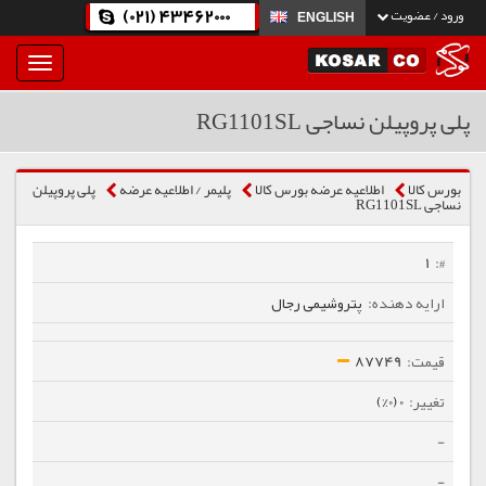
(021) 43462000
ورود / عضویت
ENGLISH
بار
و
بسته
پلی پروپیلن نساجی RG1101SL
نمودن
فهرست
بورس کالا
اطلاعیه عرضه بورس کالا
پلیمر / اطلاعیه عرضه
پلی پروپیلن
نساجی RG1101SL
1
پتروشیمی رجال
87749
0 (0%)
-
-