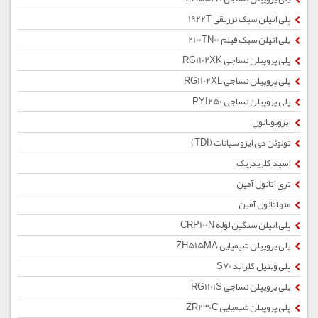
پلی اتیلن سبک تزریقی 1922T
پلی اتیلن سبک فیلم 2100TN00
پلی پروپیلن نساجی RG1102XK
پلی پروپیلن نساجی RG1102XL
پلی پروپیلن نساجی PYI250
ایزوبوتانول
تولوئن دی ایزو سیانات (TDI)
اسید کلریدریک
تری اتانول آمین
منو اتانول آمین
پلی اتیلن سنگین لوله CRP100N
پلی پروپیلن شیمیایی ZH515MA
پلی وینیل کلراید S70
پلی پروپیلن نساجی RG1101S
پلی پروپیلن شیمیایی ZR230C