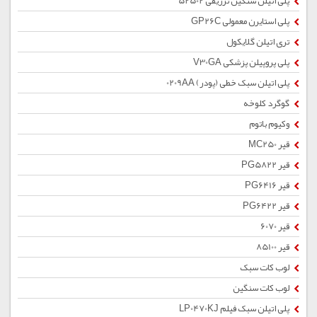
پلی اتیلن سنگین تزریقی 52502
پلی استایرن معمولی GP26C
تری اتیلن گلایکول
پلی پروپیلن پزشکی V30GA
پلی اتیلن سبک خطی (پودر) 0209AA
گوگرد کلوخه
وکیوم باتوم
قیر MC250
قیر PG5822
قیر PG6416
قیر PG6422
قیر 6070
قیر 85100
لوب کات سبک
لوب کات سنگین
پلی اتیلن سبک فیلم LP0470KJ