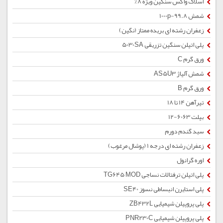
اسلاک واکس سنگین ویژه 8%
شمش 1000p-99.8
زعفران رشته ای بریده ممتاز (نگین)
پلی اتیلن سنگین تزریقی 5030SA
ورق گرم C
شمش آلیاژ AS5U3
ورق گرم B
تیرآهن 14 تا 18
بیلت 6063-12
سبد گندم دورم
زعفران رشته ای درجه 1 (پوشال مرغوب)
اوره گرانول
پلی اتیلن ترفتالات نساجی TG645 MOD
پلی استایرن انبساطی نسوز SE40
پلی پروپیلن شیمیایی ZB432L
پلی پروپیلن شیمیایی PNR230C