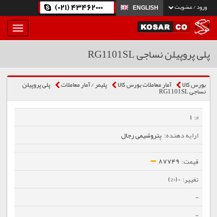
(021) 43462000
ورود / عضویت
ENGLISH
بار
و
بسته
پلی پروپیلن نساجی RG1101SL
نمودن
فهرست
بورس کالا
آمار معاملات بورس کالا
پلیمر / آمار معاملات
پلی پروپیلن
نساجی RG1101SL
1
پتروشیمی رجال
87749
0 (0%)
-
-