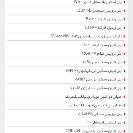
پلی استایرن انبساطی نسوز W500
پلی پروپیلن شیمیایی ZB440L
پلی وینیل کلراید E7044
پلی وینیل کلراید E6644
اکریلو نیتریل بوتادین استایرن SV0157NW2803
پلی اتیلن سبک فیلم LF0200
پلی پروپیلن فیلم RG1104K
پلی اتیلن سبک خطی 18B01
پلی اتیلن سنگین تزریقی(پودر) 62N07
پلی اتیلن سنگین تزریقی 52b18
پلی اتیلن سنگین اکستروژن 7700M
متیلن دی فنیل دی ایزوسیانات پلیمریک
متیلن دی فنیل دی ایزوسیانات خالص
پلی پروپیلن نساجی ZH564S
پلی استایرن انبساطی 100
پلی اتیلن سنگین لوله (پودر) CRP100N