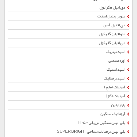
دی اتیل هگزانول
منومر وینیل استات
دی اتانول آمین
منو اتیلن گلایکول
دی اتیلن گلایکول
اسید نیتریک
اوره صنعتی
اسید استیک
اسید ترفتالیک
آمونیاک (مایع)
آمونیاک (گاز)
پارازایلین
آروماتیک سنگین
پلی اتیلن سنگین تزریقی HI0500
پلی اتیلن ترفتالات نساجی SUPER BRIGHT