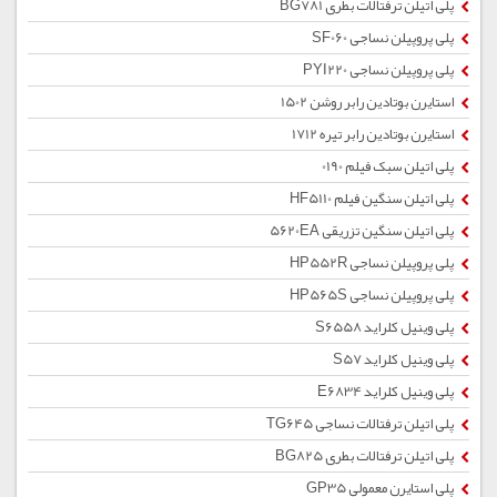
پلی اتیلن ترفتالات بطری BG781
پلی پروپیلن نساجی SF060
پلی پروپیلن نساجی PYI220
استایرن بوتادین رابر روشن 1502
استایرن بوتادین رابر تیره 1712
پلی اتیلن سبک فیلم 0190
پلی اتیلن سنگین فیلم HF5110
پلی اتیلن سنگین تزریقی 5620EA
پلی پروپیلن نساجی HP552R
پلی پروپیلن نساجی HP565S
پلی وینیل کلراید S6558
پلی وینیل کلراید S57
پلی وینیل کلراید E6834
پلی اتیلن ترفتالات نساجی TG645
پلی اتیلن ترفتالات بطری BG825
پلی استایرن معمولی GP35