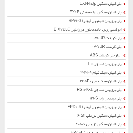
پلی اتیلن سنگین لوله EX6N
پلی اتیلن سنگین لوله مشکی EX6B
پلی پروپیلن شیمیایی (پودر) RP210G
اپوکسی رزین جامد محلول در زایلین E1X75LC
پلی کربنات 0710UR
پلی کربنات 0407UR
آلیاژ پلی کربنات ABS
پلی پروپیلن نساجی I110
پلی اتیلن سبک فیلم 3020F9
پلی اتیلن سبک خطی 235F6
پلی پروپیلن نساجی RG1102XL
پلی بوتادین رابر 1210S
پلی پروپیلن شیمیایی (پودر) EPD60R
پلی اتیلن سنگین تزریقی 60511
پلی اتیلن سنگین تزریقی 60507
پلی پروپیلن نساجی (پودر) HP510L