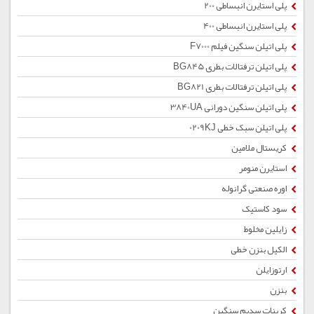
پلی استایرن انبساطی 200
پلی استایرن انبساطی 400
پلی اتیلن سنگین فیلم F7000
پلی اتیلن ترفتالات بطری BG845
پلی اتیلن ترفتالات بطری BG821
پلی اتیلن سنگین دورانی 3840UA
پلی اتیلن سبک خطی 0209KJ
کریستال ملامین
استایرن منومر
اوره صنعتی گرانوله
سود کاستیک
زایلین مخلوط
الکیل بنزن خطی
ارتوزایلن
بنزن
کربنات سدیم سنگین