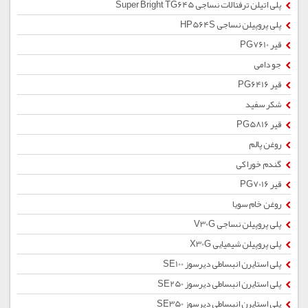
پلی اتیلن ترفتالات نساجی Super Bright TG645
پلی پروپیلن نساجی HP564S
قیر PG7610
جو دامی
قیر PG6416
شکر سفید
قیر PG5816
روغن پالم
گندم خوراکی
قیر PG7016
روغن خام سویا
پلی پروپیلن نساجی V30G
پلی پروپیلن شیمیایی X30G
پلی استایرن انبساطی دیرسوز SE100
پلی استایرن انبساطی دیرسوز SE250
پلی استایرن انبساطی دیرسوز SE350