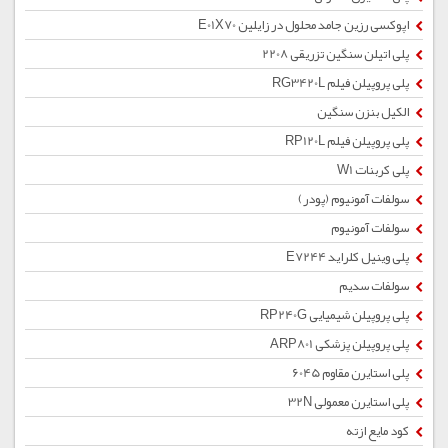
اپوکسی رزین جامد محلول در زایلین E01X70
پلی اتیلن سنگین تزریقی 2208
پلی پروپیلن فیلم RG3420L
الکیل بنزن سنگین
پلی پروپیلن فیلم RP120L
پلی کربنات W1
سولفات آمونیوم (پودر)
سولفات آمونیوم
پلی وینیل کلراید E7244
سولفات سدیم
پلی پروپیلن شیمیایی RP240G
پلی پروپیلن پزشکی ARP801
پلی استایرن مقاوم 6045
پلی استایرن معمولی 32N
کود مایع ازته