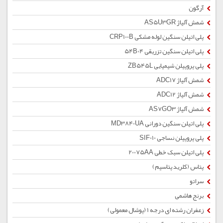
آرگون
شمش آلیاژ AS5U3GR
پلی اتیلن سنگین لوله مشکی CRP100B
پلی اتیلن سنگین تزریقی 54B04
پلی پروپیلن شیمیایی ZB545L
شمش آلیاژ ADC17
شمش آلیاژ ADC12
شمش آلیاژ AS7GO3
پلی اتیلن سنگین دورانی MD3840UA
پلی پروپیلن نساجی SIF010
پلی اتیلن سبک خطی 20075AA
پتاس (کلرید پتاسیم)
سراتو
برنج هاشمی
زعفران رشته ای درجه 1 (پوشال معمولی)