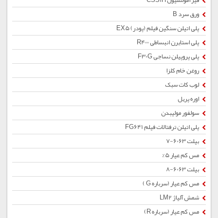
قیر امولسیون CSS1H
ورق سرد B
پلی اتیلن سنگین فیلم (پودر) EX5
پلی استایرن انبساطی R400
پلی پروپیلن نساجی F30G
روغن خام کلزا
لوب کات سبک
اوره پریل
سولفور مولیبدن
پلی اتیلن ترفتالات فیلم FG641
بیلت 6063-7
مس کم عیار 5%
بیلت 6063-8
مس کم عیار (سرباره G )
شمش آلیاژ LM2
مس کم عیار (سرباره R)