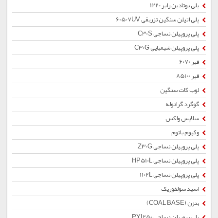
پلی بوتادین رابر 1220
پلی اتیلن سنگین تزریقی 60507UV
پلی پروپیلن نساجی C30S
پلی پروپیلن شیمیایی C30G
قیر 6070
قیر 85100
لوب کات سنگین
گوگرد گرانوله
سلاپس واکس
وکیوم باتوم
پلی پروپیلن نساجی Z30G
پلی پروپیلن نساجی HP510L
پلی پروپیلن نساجی 1102L
اسید سولفوریک
بنزن (COAL BASE)
پلی پروپیلن نساجی PYI250