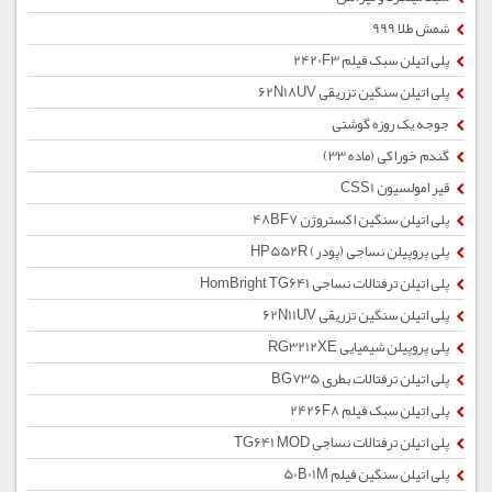
شمش طلا 999
پلی اتیلن سبک فیلم 2420F3
پلی اتیلن سنگین تزریقی 62N18UV
جوجه یک روزه گوشتی
گندم خوراکی (ماده 33)
قیر امولسیون CSS1
پلی اتیلن سنگین اکستروژن 48BF7
پلی پروپیلن نساجی (پودر) HP552R
پلی اتیلن ترفتالات نساجی HomBright TG641
پلی اتیلن سنگین تزریقی 62N11UV
پلی پروپیلن شیمیایی RG3212XE
پلی اتیلن ترفتالات بطری BG735
پلی اتیلن سبک فیلم 2426F8
پلی اتیلن ترفتالات نساجی TG641 MOD
پلی اتیلن سنگین فیلم 50B01M