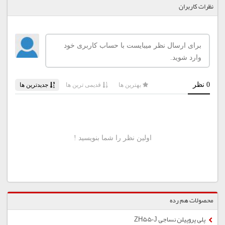
نظرات کاربران
محصولات هم رده
پلی پروپیلن نساجی ZH550J