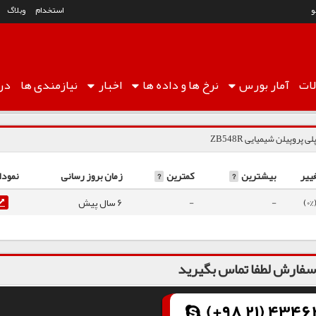
استخدام
وبلاگ
ات
آمار
بورس
نرخ ها
و داده ها
اخبار
نیازمندی ها
درب
لی پروپیلن شیمیایی ZB548R
ییر
بیشترین
?
کمترین
?
زمان بروز رسانی
نمودا
-
-
6 سال پیش
فارش لطفا تماس بگیرید
(+98 21) 43462