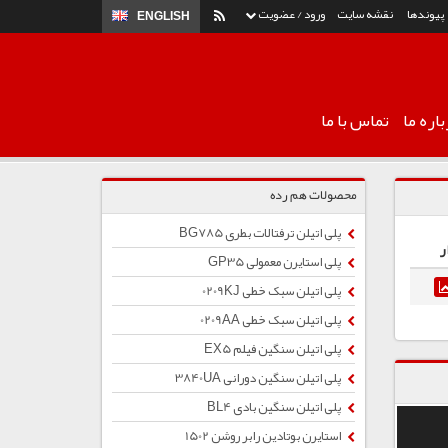
پیوندها
نقشه سایت
ورود / عضویت
ENGLISH
اره ما
تماس با ما
محصولات هم رده
پلی اتیلن ترفتالات بطری BG785
ر
پلی استایرن معمولی GP35
پلی اتیلن سبک خطی 0209KJ
پلی اتیلن سبک خطی 0209AA
پلی اتیلن سنگین فیلم EX5
پلی اتیلن سنگین دورانی 3840UA
پلی اتیلن سنگین بادی BL4
استایرن بوتادین رابر روشن 1502