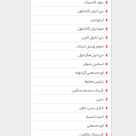
سود کاستیک
دی اتیلن گلایکول
ارتوزایلن
منو اتیلن گلایکول
دی اتانول آمین
منومر وینیل استات
دی اتیل هگزانول
استایرن منومر
اوره صنعتی گرانوله
زایلین مخلوط
کربنات سدیم سنگین
بنزن
الکیل بنزن خطی
اسید استیک
اوره صنعتی
کریستال ملامین